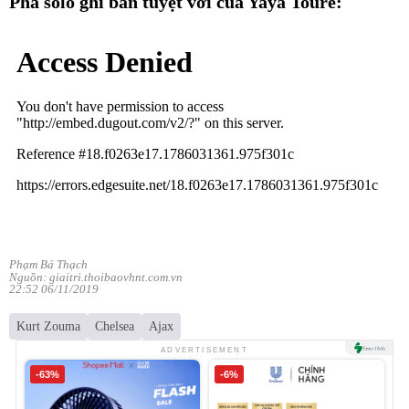
Pha solo ghi bàn tuyệt vời của Yaya Toure:
Phạm Bá Thạch
Nguồn: giaitri.thoibaovhnt.com.vn
22:52 06/11/2019
Kurt Zouma
Chelsea
Ajax
ADVERTISEMENT
-63%
-6%