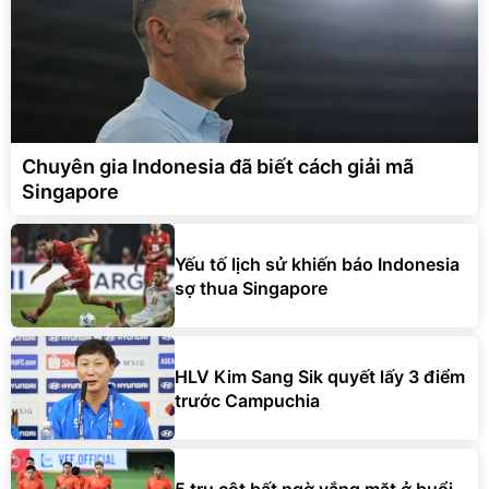
Chuyên gia Indonesia đã biết cách giải mã
Singapore
Yếu tố lịch sử khiến báo Indonesia
sợ thua Singapore
HLV Kim Sang Sik quyết lấy 3 điểm
trước Campuchia
5 trụ cột bất ngờ vắng mặt ở buổi