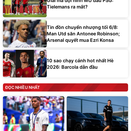
Giải mã đội hình MU đấu PSG:
Tielemans ra mắt?
Tin đồn chuyển nhượng tối 6/8:
Man Utd săn Antonee Robinson;
Arsenal quyết mua Ezri Konsa
10 sao chạy cánh hot nhất Hè
2026: Barcola dẫn đầu
ĐỌC NHIỀU NHẤT