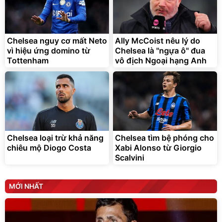
Bạt phủ xe ô tô cao cấp,
Xe đạp điện trợ lực G-
tráng nhôm 03 lớp
Force C14 gấp gọn bỏ cốp
tiện lợi
392.000
9.900.000
đ
đ
325.000
7.092.000
Chelsea nguy cơ mất Neto
đ
Ally McCoist nêu lý do
đ
vì hiệu ứng domino từ
Chelsea là "ngựa ô" đua
Đã bán nhiều
Đang xem nhiều
Tottenham
vô địch Ngoại hạng Anh
G-FORCE VIETNA
Chelsea loại trừ khả năng
Chelsea tìm bệ phóng cho
chiêu mộ Diogo Costa
Xabi Alonso từ Giorgio
Scalvini
MỚI NHẤT