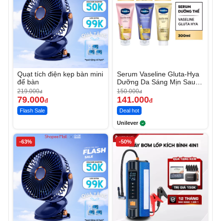
Quạt tích điện kẹp bàn mini
Serum Vaseline Gluta-Hya
để bàn
Dưỡng Da Sáng Mịn Sau 7
Ngày
219.000
150.000
đ
đ
79.000
141.000
đ
đ
Flash Sale
Deal hot
Unilever
-63%
-50%