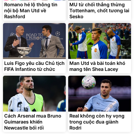
Romano hé lộ thông tin
MU từ chối thẳng thừng
nội bộ Man Utd về
Tottenham, chốt tương lai
Rashford
Sesko
Luis Figo yêu cầu Chủ tịch
Man Utd và bài toán khó
FIFA Infantino từ chức
mang tên Shea Lacey
Cách Arsenal mua Bruno
Real không còn hy vọng
Guimaraes khiến
trong cuộc đua giành
Newcastle bối rối
Rodri