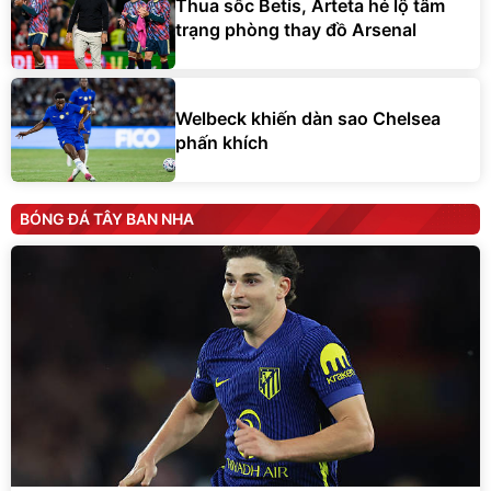
Thua sốc Betis, Arteta hé lộ tâm
trạng phòng thay đồ Arsenal
Welbeck khiến dàn sao Chelsea
phấn khích
BÓNG ĐÁ TÂY BAN NHA