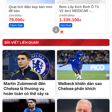
Quạt tích điện kẹp bàn mini
Bơm Lốp Kích Bình Ô Tô
để bàn
V2 4in1 MEDICAR –
12.000mAh
219.000
2.690.000
đ
đ
79.000
1.335.100
đ
đ
Flash Sale
Hot Deal
Unmute
Unmute
Máy ép chậm trái cây
Máy rửa xe cầm tay xịt rửa
BÀI VIẾT LIÊN QUAN
Elmich JEE 1855OL
cao áp có tạo bọt tuyết
3.000.000
đ
2.143.650
399.000
đ
đ
Flash Sale
Đã bán nhiều
Martin Zubimendi đến
Welbeck khiến dàn sao
Chelsea là thương vụ
Chelsea phấn khích
hoàn toàn có thể xảy ra