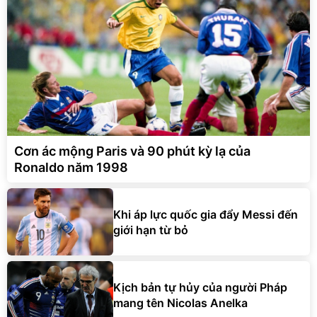
Cơn ác mộng Paris và 90 phút kỳ lạ của
Ronaldo năm 1998
Khi áp lực quốc gia đẩy Messi đến
giới hạn từ bỏ
Kịch bản tự hủy của người Pháp
mang tên Nicolas Anelka