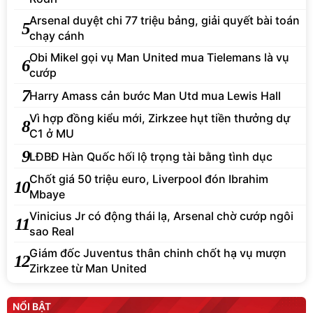
Arsenal duyệt chi 77 triệu bảng, giải quyết bài toán
5
chạy cánh
Obi Mikel gọi vụ Man United mua Tielemans là vụ
6
cướp
7
Harry Amass cản bước Man Utd mua Lewis Hall
Vì hợp đồng kiểu mới, Zirkzee hụt tiền thưởng dự
8
C1 ở MU
9
LĐBĐ Hàn Quốc hối lộ trọng tài bằng tình dục
Chốt giá 50 triệu euro, Liverpool đón Ibrahim
10
Mbaye
Vinicius Jr có động thái lạ, Arsenal chờ cướp ngôi
11
sao Real
Giám đốc Juventus thân chinh chốt hạ vụ mượn
12
Zirkzee từ Man United
NỔI BẬT