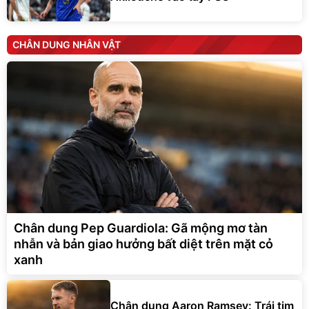
CHÂN DUNG NHÂN VẬT
Chân dung Pep Guardiola: Gã mộng mơ tàn
nhẫn và bản giao hưởng bất diệt trên mặt cỏ
xanh
Chân dung Aaron Ramsey: Trái tim