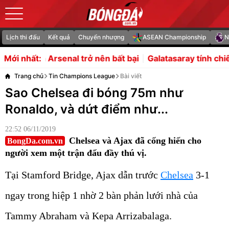
Lịch thi đấu
Kết quả
Chuyển nhượng
ASEAN Championship
N
trở nên bất bại
Galatasaray tính chiêu mộ Gabriel Martin
Mới nhất:
Trang chủ
Tin Champions League
Bài viết
Sao Chelsea đi bóng 75m như
Ronaldo, và dứt điểm như...
22:52 06/11/2019
Chelsea và Ajax đã cống hiến cho
BongDa.com.vn
người xem một trận đấu đầy thú vị.
Tại Stamford Bridge, Ajax dẫn trước
Chelsea
3-1
ngay trong hiệp 1 nhờ 2 bàn phản lưới nhà của
Tammy Abraham và Kepa Arrizabalaga.