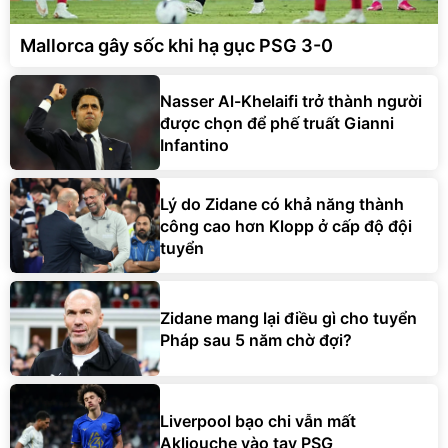
Mallorca gây sốc khi hạ gục PSG 3-0
Nasser Al-Khelaifi trở thành người
được chọn để phế truất Gianni
Infantino
Lý do Zidane có khả năng thành
công cao hơn Klopp ở cấp độ đội
tuyển
Zidane mang lại điều gì cho tuyển
Pháp sau 5 năm chờ đợi?
Liverpool bạo chi vẫn mất
Akliouche vào tay PSG