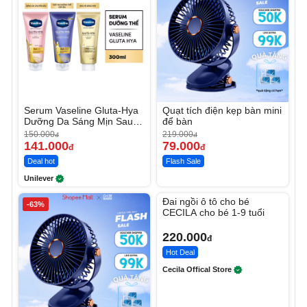
Serum Vaseline Gluta-Hya
Quạt tích điện kẹp bàn mini
Dưỡng Da Sáng Mịn Sau 7
để bàn
Ngày
150.000
219.000
đ
đ
141.000
79.000
đ
đ
Deal hot
Flash Sale
Unilever
Unmute
Đai ngồi ô tô cho bé
-63%
CECILA cho bé 1-9 tuổi
220.000
đ
Hot Deal
Cecila Offical Store