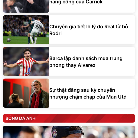
hàng công của Carrick
Chuyên gia tiết lộ lý do Real từ bỏ
Rodri
Barca lập danh sách mua trung
phong thay Alvarez
Sự thật đằng sau kỳ chuyển
nhượng chậm chạp của Man Utd
BÓNG ĐÁ ANH