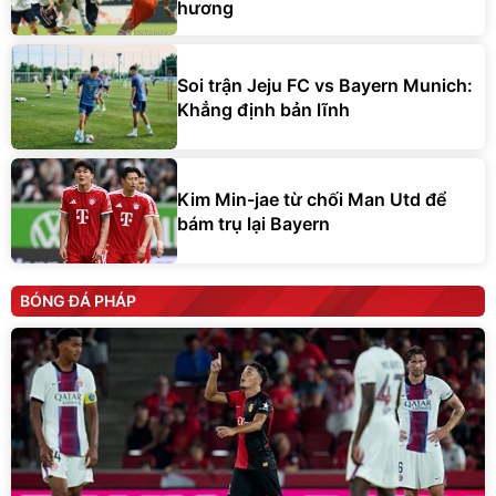
hương
Soi trận Jeju FC vs Bayern Munich:
Khẳng định bản lĩnh
Kim Min-jae từ chối Man Utd để
bám trụ lại Bayern
BÓNG ĐÁ PHÁP