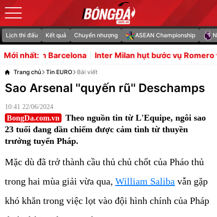
Lịch thi đấu
Kết quả
Chuyển nhượng
ASEAN Championship
N
ona
Inter Milan hụt bước vụ Romero vì chậm trễ bán ngư
Mới nhất:
Trang chủ
Tin EURO
Bài viết
Sao Arsenal ''quyến rũ'' Deschamps
10:41 22/06/2024
Theo nguồn tin từ L'Equipe, ngôi sao
BongDa.com.vn
23 tuổi đang dần chiếm được cảm tình từ thuyền
trưởng tuyển Pháp.
Mặc dù đã trở thành cầu thủ chủ chốt của Pháo thủ
trong hai mùa giải vừa qua,
William Saliba
vẫn gặp
khó khăn trong việc lọt vào đội hình chính của Pháp