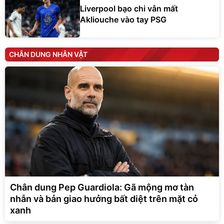
Liverpool bạo chi vẫn mất
Akliouche vào tay PSG
CHÂN DUNG NHÂN VẬT
Chân dung Pep Guardiola: Gã mộng mơ tàn
nhẫn và bản giao hưởng bất diệt trên mặt cỏ
xanh