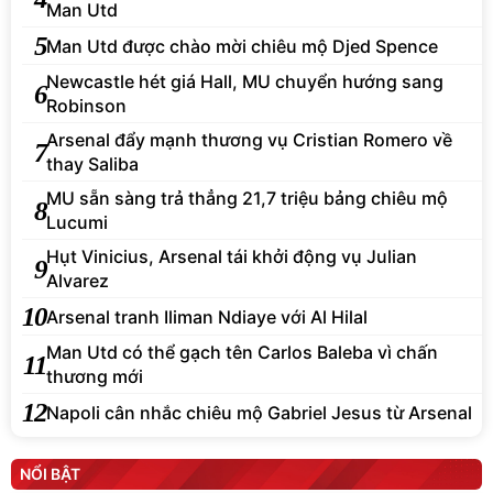
Man Utd
5
Man Utd được chào mời chiêu mộ Djed Spence
Newcastle hét giá Hall, MU chuyển hướng sang
6
Robinson
Arsenal đẩy mạnh thương vụ Cristian Romero về
7
thay Saliba
MU sẵn sàng trả thẳng 21,7 triệu bảng chiêu mộ
8
Lucumi
Hụt Vinicius, Arsenal tái khởi động vụ Julian
9
Alvarez
10
Arsenal tranh Iliman Ndiaye với Al Hilal
Man Utd có thể gạch tên Carlos Baleba vì chấn
11
thương mới
12
Napoli cân nhắc chiêu mộ Gabriel Jesus từ Arsenal
NỔI BẬT