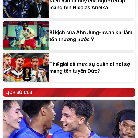
Kịch bản tự hủy của người Pháp
mang tên Nicolas Anelka
Bi kịch của Ahn Jung-hwan khi làm
tổn thương nước Ý
Thế giới đã thực sự quên đi nỗi sợ
mang tên tuyển Đức?
LỊCH SỬ CLB