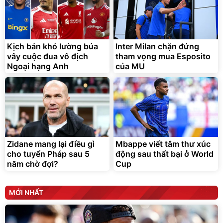
Lót ghế ôtô, nâng lưng
chống nóng giúp thoải mái
trong di chuyển
295.000
Kịch bản khó lường bủa
Inter Milan chặn đứng
đ
vây cuộc đua vô địch
tham vọng mua Esposito
Đã bán nhiều
Ngoại hạng Anh
của MU
Zidane mang lại điều gì
Mbappe viết tâm thư xúc
cho tuyển Pháp sau 5
động sau thất bại ở World
năm chờ đợi?
Cup
MỚI NHẤT