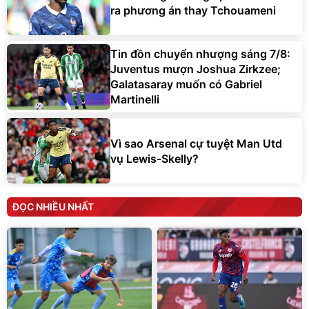
ra phương án thay Tchouameni
Tin đồn chuyển nhượng sáng 7/8:
Juventus mượn Joshua Zirkzee;
Galatasaray muốn có Gabriel
Martinelli
Vì sao Arsenal cự tuyệt Man Utd
vụ Lewis-Skelly?
ĐỌC NHIỀU NHẤT