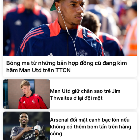
Bóng ma từ những bản hợp đồng cũ đang kìm
hãm Man Utd trên TTCN
Man Utd giữ chân sao trẻ Jim
Thwaites ở lại đội một
Arsenal đối mặt canh bạc lớn nếu
không có thêm bom tấn trên hàng
công