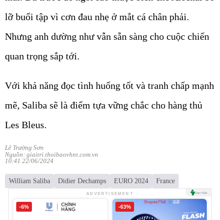
lỡ buổi tập vì cơn đau nhẹ ở mắt cá chân phải.
Nhưng anh dường như vẫn sẵn sàng cho cuộc chiến
quan trọng sắp tới.
Với khả năng đọc tình huống tốt và tranh chấp mạnh
mẽ, Saliba sẽ là điểm tựa vững chắc cho hàng thủ
Les Bleus.
Lê Trường Sơn
Nguồn: giaitri.thoibaovhnt.com.vn
10:41 22/06/2024
William Saliba
Didier Dechamps
EURO 2024
France
ADVERTISEMENT
-6%
-63%