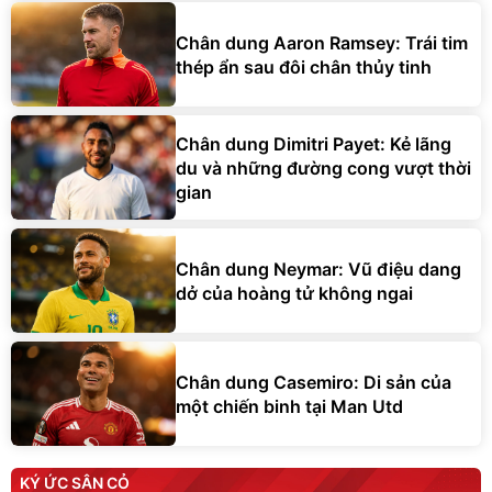
Chân dung Aaron Ramsey: Trái tim
thép ẩn sau đôi chân thủy tinh
Chân dung Dimitri Payet: Kẻ lãng
du và những đường cong vượt thời
gian
Chân dung Neymar: Vũ điệu dang
dở của hoàng tử không ngai
Chân dung Casemiro: Di sản của
một chiến binh tại Man Utd
KÝ ỨC SÂN CỎ