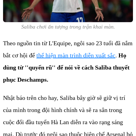
Saliba chơi ấn tượng trong trận khai màn.
Theo nguồn tin từ L'Equipe, ngôi sao 23 tuổi đã nắm
bắt cơ hội để
thể hiện màn trình diễn xuất sắc
.
Họ
dùng từ ''quyến rũ'' để nói về cách Saliba thuyết
phục Deschamps.
Nhật báo trên cho hay, Saliba bây giờ sẽ giữ vị trí
của mình trong đội hình chính và sẽ ra sân trong
cuộc đối đầu tuyển Hà Lan diễn ra vào rạng sáng
mai. Dù trước đó ngôi sao thuộc biên chế Arsenal bỏ