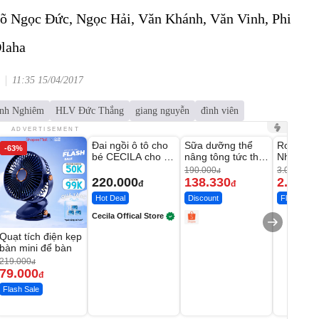
 Ngọc Đức, Ngọc Hải, Văn Khánh, Văn Vinh, Phi
Olaha
11:35 15/04/2017
nh Nghiêm
HLV Đức Thắng
giang nguyễn
đình viên
Unmute
Unmute
Unmute
ADVERTISEMENT
Đai ngồi ô tô cho
Sữa dưỡng thể
Robot Hú
-63%
-27%
bé CECILA cho bé
nâng tông tức thì
Nhà - D2
1-9 tuổi
Vaseline Body
Thông M
190.000
3.000.000
đ
220.000
138.330
2.200.
đ
đ
Hot Deal
Discount
Flash Sale
Cecila Offical Store
Quạt tích điện kẹp
bàn mini để bàn
219.000
đ
79.000
đ
Flash Sale