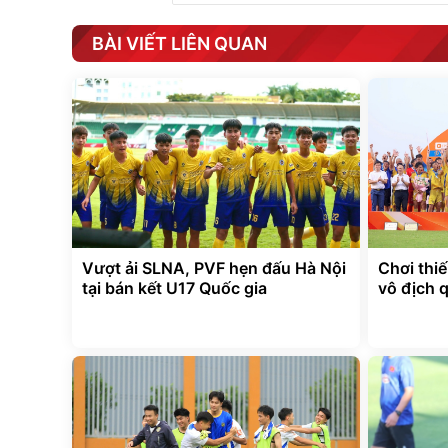
BÀI VIẾT LIÊN QUAN
Vượt ải SLNA, PVF hẹn đấu Hà Nội
Chơi thi
tại bán kết U17 Quốc gia
vô địch 