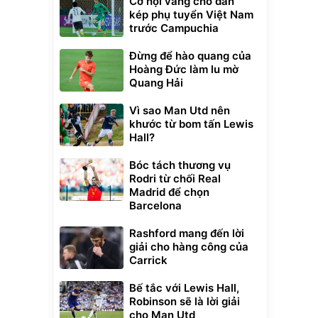
Cơ hội vàng cho dàn
kép phụ tuyển Việt Nam
trước Campuchia
Đừng để hào quang của
Hoàng Đức làm lu mờ
Quang Hải
Vì sao Man Utd nên
khước từ bom tấn Lewis
Hall?
Bóc tách thương vụ
Rodri từ chối Real
Madrid để chọn
Barcelona
Rashford mang đến lời
giải cho hàng công của
Carrick
Bế tắc với Lewis Hall,
Robinson sẽ là lời giải
cho Man Utd