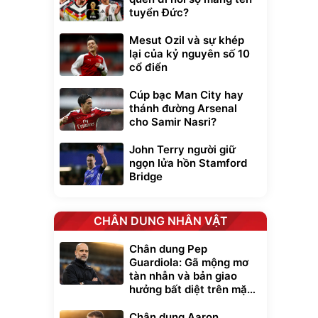
tuyển Đức?
Mesut Ozil và sự khép
lại của kỷ nguyên số 10
cổ điển
Cúp bạc Man City hay
thánh đường Arsenal
cho Samir Nasri?
John Terry người giữ
ngọn lửa hồn Stamford
Bridge
CHÂN DUNG NHÂN VẬT
Chân dung Pep
Guardiola: Gã mộng mơ
tàn nhẫn và bản giao
hưởng bất diệt trên mặt
cỏ xanh
Chân dung Aaron