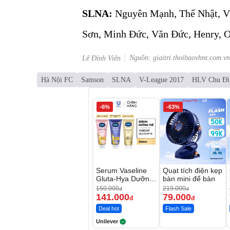
SLNA:
Nguyên Mạnh, Thế Nhật, Võ
Sơn, Minh Đức, Văn Đức, Henry, 
Nguồn: giaitri.thoibaovhnt.com.vn
Lê Đình Viên
Hà Nội FC
Samson
SLNA
V-League 2017
HLV Chu Đì
-6%
-63%
Serum Vaseline
Quạt tích điện kẹp
Gluta-Hya Dưỡng
bàn mini để bàn
Da Sáng Mịn Sau
150.000
219.000
đ
đ
7 Ngày
141.000
79.000
đ
đ
Deal hot
Flash Sale
Unilever