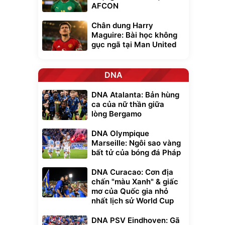
AFCON
Chân dung Harry
Maguire: Bài học không
gục ngã tại Man United
DNA
Unmute
DNA Atalanta: Bản hùng
t Bụi Lau
Vali Bamozo
ca của nữ thần giữa
-001 -
Khung Nhôm
lòng Bergamo
inh
9066 Size
1.000.000
đ
đ
20/24/28 Cao Cấp
000
825.000
đ
đ
DNA Olympique
Flash Sale
Marseille: Ngôi sao vàng
bất tử của bóng đá Pháp
Lót ghế ôtô, nâng
DNA Curacao: Cơn địa
lưng chống nóng
chấn "màu Xanh" & giấc
giúp thoải mái
mơ của Quốc gia nhỏ
trong di chuyển
295.000
đ
nhất lịch sử World Cup
Đã bán nhiều
DNA PSV Eindhoven: Gã