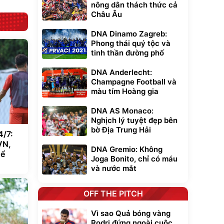
nông dân thách thức cả
Châu Âu
DNA Dinamo Zagreb:
Phong thái quý tộc và
tinh thần đường phố
DNA Anderlecht:
Champagne Football và
màu tím Hoàng gia
DNA AS Monaco:
Nghịch lý tuyệt đẹp bên
bờ Địa Trung Hải
4/7:
VN,
DNA Gremio: Không
hể
Joga Bonito, chỉ có máu
và nước mắt
OFF THE PITCH
Vì sao Quả bóng vàng
Rodri đứng ngoài cuộc