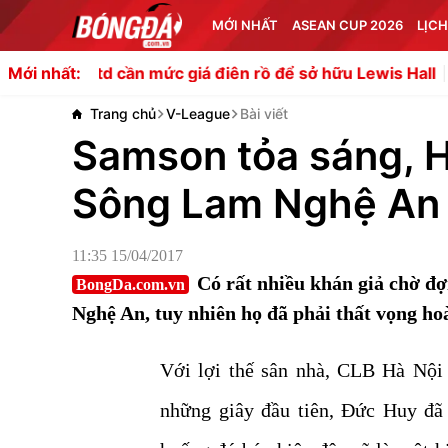
MỚI NHẤT
ASEAN CUP 2026
LỊCH
d cần mức giá điên rồ để sở hữu Lewis Hall
CĐV Chelsea 
Mới nhất:
Trang chủ
V-League
Bài viết
Samson tỏa sáng, H
Sông Lam Nghệ An
11:35 15/04/2017
Có rất nhiều khán giả chờ đ
BongDa.com.vn
Nghệ An, tuy nhiên họ đã phải thất vọng ho
Với lợi thế sân nhà, CLB Hà Nội 
những giây đầu tiên, Đức Huy đã