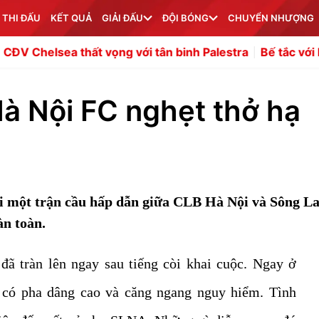
 THI ĐẤU
KẾT QUẢ
GIẢI ĐẤU
ĐỘI BÓNG
CHUYỂN NHƯỢNG
thất vọng với tân binh Palestra
Bế tắc với Lewis Hall, R
à Nội FC nghẹt thở hạ
ợi một trận cầu hấp dẫn giữa CLB Hà Nội và Sông L
àn toàn.
đã tràn lên ngay sau tiếng còi khai cuộc. Ngay ở
 có pha dâng cao và căng ngang nguy hiểm. Tình