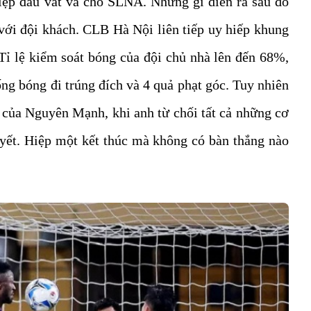
iệp đấu vất vả cho SLNA. Những gì diễn ra sau đó
 với đội khách. CLB Hà Nội liên tiếp uy hiếp khung
ỉ lệ kiểm soát bóng của đội chủ nhà lên đến 68%,
ống bóng đi trúng đích và 4 quả phạt góc. Tuy nhiên
n của Nguyên Mạnh, khi anh từ chối tất cả những cơ
yết. Hiệp một kết thúc mà không có bàn thắng nào