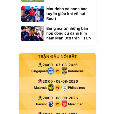
Mourinho và canh bạc
tuyến giữa khi vồ hụt
Rodri
Bóng ma từ những bản
hợp đồng cũ đang kìm
hãm Man Utd trên TTCN
TRẬN ĐẤU NỔI BẬT
20:00 - 07-08-2026
Singapore
Indonesia
VS
20:00 - 08-08-2026
Malaysia
Philippines
VS
20:00 - 08-08-2026
Thailand
Myanmar
VS