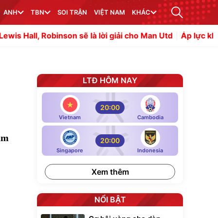
ANH
TBN
SOI TRẬN
VIỆT NAM
KHÁC
obinson sẽ là lời giải cho Man Utd
Áp lực khổng lồ chờ đ
LTĐ HÔM NAY
20:00
Vietnam
Cambodia
am
20:00
Singapore
Indonesia
Xem thêm
NỔI BẬT