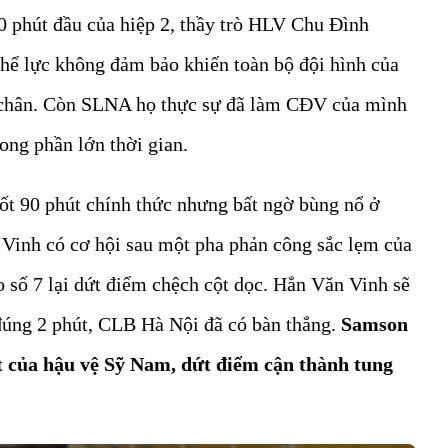
0 phút đầu của hiệp 2, thầy trò HLV Chu Đình
thể lực không đảm bảo khiến toàn bộ đội hình của
 chân. Còn SLNA họ thực sự đã làm CĐV của mình
ong phần lớn thời gian.
uốt 90 phút chính thức nhưng bất ngờ bùng nổ ở
 Vinh có cơ hội sau một pha phản công sắc lẹm của
 số 7 lại dứt điểm chệch cột dọc. Hẳn Văn Vinh sẽ
 đúng 2 phút, CLB Hà Nội đã có bàn thắng.
Samson
t của hậu vệ Sỹ Nam, dứt điểm cận thành tung