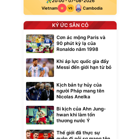
20:00 - 07-08-2026
Vietnam
Cambodia
VS
KÝ ỨC SÂN CỎ
Cơn ác mộng Paris và
90 phút kỳ lạ của
Ronaldo năm 1998
Khi áp lực quốc gia đẩy
Messi đến giới hạn từ bỏ
Kịch bản tự hủy của
người Pháp mang tên
Nicolas Anelka
Bi kịch của Ahn Jung-
hwan khi làm tổn
thương nước Ý
Thế giới đã thực sự
quên đi nỗi sợ mang tên