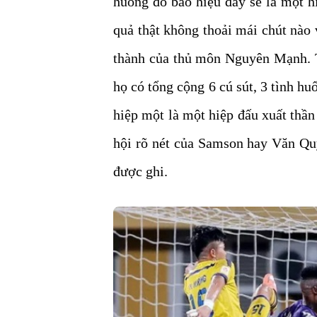
huống đó báo hiệu đây sẽ là một h
quả thật không thoải mái chút nào
thành của thủ môn Nguyên Mạnh. T
họ có tổng cộng 6 cú sút, 3 tình hu
hiệp một là một hiệp đấu xuất thầ
hội rõ nét của Samson hay Văn Qu
được ghi.