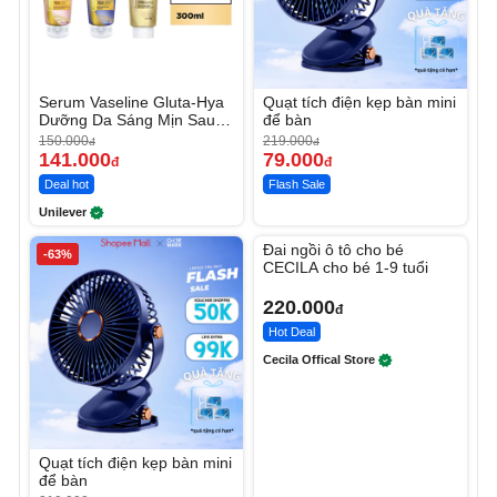
Serum Vaseline Gluta-Hya
Quạt tích điện kẹp bàn mini
Dưỡng Da Sáng Mịn Sau 7
để bàn
Ngày
150.000
219.000
đ
đ
141.000
79.000
đ
đ
Deal hot
Flash Sale
Unilever
Unmute
Đai ngồi ô tô cho bé
-63%
CECILA cho bé 1-9 tuổi
220.000
đ
Hot Deal
Cecila Offical Store
Quạt tích điện kẹp bàn mini
để bàn