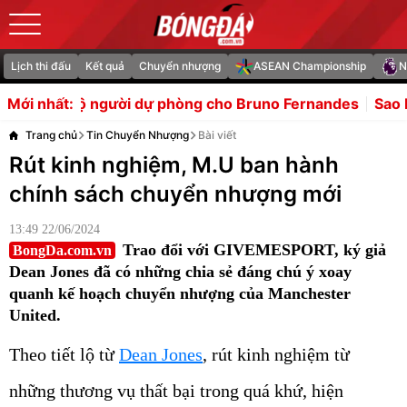
Lịch thi đấu
Kết quả
Chuyển nhượng
ASEAN Championship
N
hòng cho Bruno Fernandes
Sao Bolton nhận thẻ đỏ vì đấm
Mới nhất:
Trang chủ
Tin Chuyển Nhượng
Bài viết
Rút kinh nghiệm, M.U ban hành
chính sách chuyển nhượng mới
13:49 22/06/2024
Trao đổi với GIVEMESPORT, ký giả
BongDa.com.vn
Dean Jones đã có những chia sẻ đáng chú ý xoay
quanh kế hoạch chuyển nhượng của Manchester
United.
Theo tiết lộ từ
Dean Jones
, rút kinh nghiệm từ
những thương vụ thất bại trong quá khứ, hiện