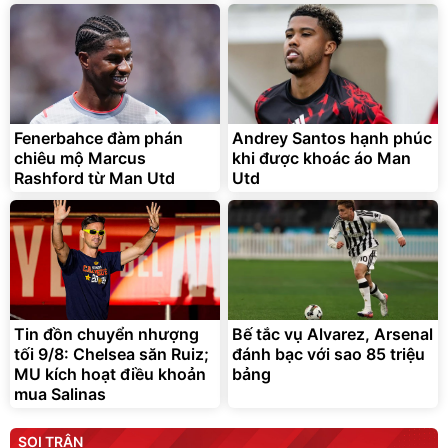
Fenerbahce đàm phán
Andrey Santos hạnh phúc
chiêu mộ Marcus
khi được khoác áo Man
Rashford từ Man Utd
Utd
Tin đồn chuyển nhượng
Bế tắc vụ Alvarez, Arsenal
tối 9/8: Chelsea săn Ruiz;
đánh bạc với sao 85 triệu
MU kích hoạt điều khoản
bảng
mua Salinas
SOI TRẬN