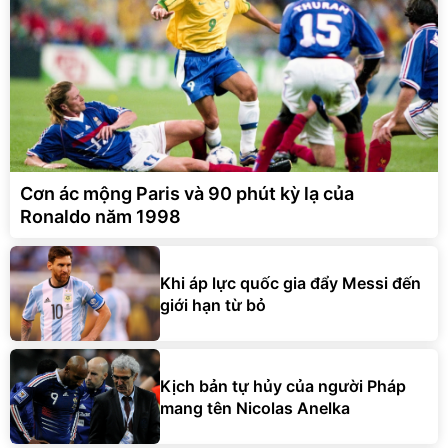
Cơn ác mộng Paris và 90 phút kỳ lạ của
Ronaldo năm 1998
Khi áp lực quốc gia đẩy Messi đến
giới hạn từ bỏ
Kịch bản tự hủy của người Pháp
mang tên Nicolas Anelka