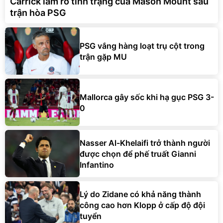
Carrick làm rõ tình trạng của Mason Mount sau
trận hòa PSG
PSG vắng hàng loạt trụ cột trong
trận gặp MU
Mallorca gây sốc khi hạ gục PSG 3-
0
Nasser Al-Khelaifi trở thành người
được chọn để phế truất Gianni
Infantino
Lý do Zidane có khả năng thành
công cao hơn Klopp ở cấp độ đội
tuyển