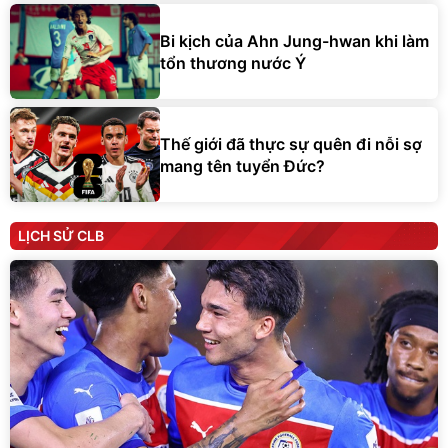
Bi kịch của Ahn Jung-hwan khi làm
tổn thương nước Ý
Thế giới đã thực sự quên đi nỗi sợ
mang tên tuyển Đức?
LỊCH SỬ CLB