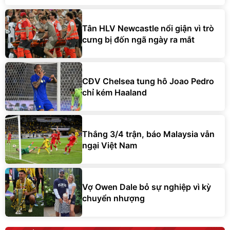
Tân HLV Newcastle nổi giận vì trò
cưng bị đốn ngã ngày ra mắt
CĐV Chelsea tung hô Joao Pedro
chỉ kém Haaland
Thắng 3/4 trận, báo Malaysia vẫn
ngại Việt Nam
Vợ Owen Dale bỏ sự nghiệp vì kỳ
chuyển nhượng