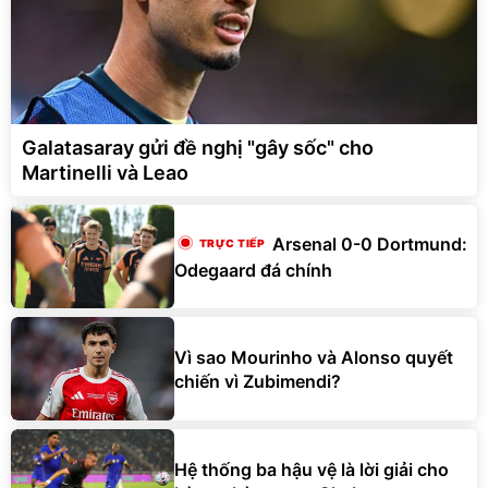
Galatasaray gửi đề nghị "gây sốc" cho
Martinelli và Leao
Arsenal 0-0 Dortmund:
Odegaard đá chính
Vì sao Mourinho và Alonso quyết
chiến vì Zubimendi?
Hệ thống ba hậu vệ là lời giải cho