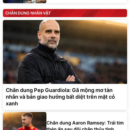
CHÂN DUNG NHÂN VẬT
Chân dung Pep Guardiola: Gã mộng mơ tàn
nhẫn và bản giao hưởng bất diệt trên mặt cỏ
xanh
Chân dung Aaron Ramsey: Trái tim
thép ẩn sau đôi chân thủy tinh