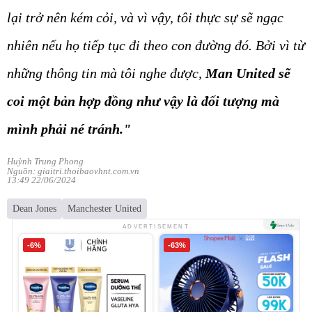
lại trở nên kém cỏi, và vì vậy, tôi thực sự sẽ ngạc
nhiên nếu họ tiếp tục đi theo con đường đó. Bởi vì từ
những thông tin mà tôi nghe được,
Man United sẽ
coi một bản hợp đồng như vậy là đối tượng mà
mình phải né tránh."
Huỳnh Trung Phong
Nguồn: giaitri.thoibaovhnt.com.vn
13:49 22/06/2024
Dean Jones
Manchester United
ADVERTISEMENT
-6%
-63%