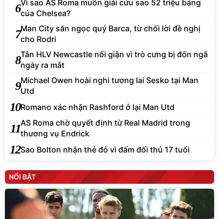
Vì sao AS Roma muốn giải cứu sao 52 triệu bảng
6
của Chelsea?
Man City săn ngọc quý Barca, từ chối lời đề nghị
7
cho Rodri
Tân HLV Newcastle nổi giận vì trò cưng bị đốn ngã
8
ngày ra mắt
Michael Owen hoài nghi tương lai Sesko tại Man
9
Utd
10
Romano xác nhận Rashford ở lại Man Utd
AS Roma chờ quyết định từ Real Madrid trong
11
thương vụ Endrick
12
Sao Bolton nhận thẻ đỏ vì đấm đối thủ 17 tuổi
NỔI BẬT