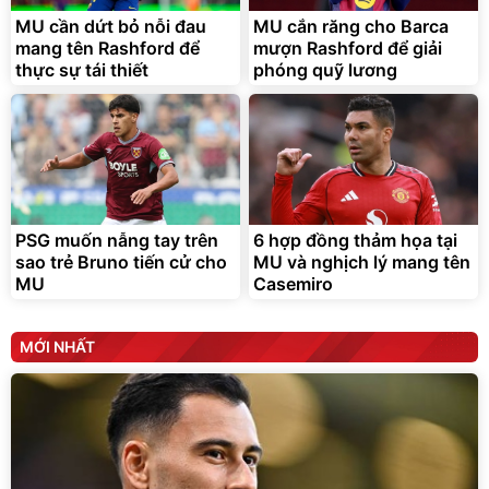
295.000
MU cần dứt bỏ nỗi đau
MU cắn răng cho Barca
đ
mang tên Rashford để
mượn Rashford để giải
Đã bán nhiều
thực sự tái thiết
phóng quỹ lương
PSG muốn nẫng tay trên
6 hợp đồng thảm họa tại
sao trẻ Bruno tiến cử cho
MU và nghịch lý mang tên
MU
Casemiro
MỚI NHẤT