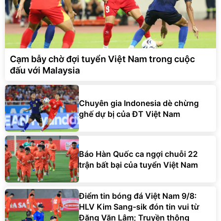
Cạm bẫy chờ đợi tuyển Việt Nam trong cuộc
đấu với Malaysia
Chuyên gia Indonesia dè chừng
ghế dự bị của ĐT Việt Nam
Báo Hàn Quốc ca ngợi chuỗi 22
trận bất bại của tuyển Việt Nam
Điểm tin bóng đá Việt Nam 9/8:
HLV Kim Sang-sik đón tin vui từ
Đặng Văn Lâm; Truyền thông