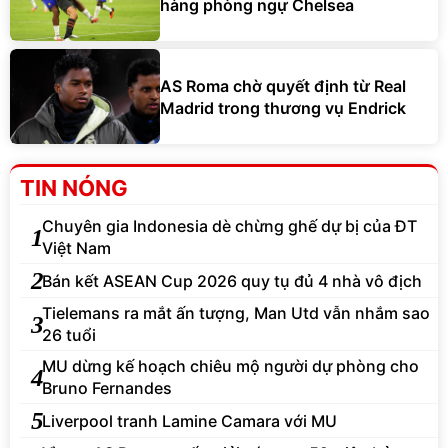
hàng phòng ngự Chelsea
AS Roma chờ quyết định từ Real
Madrid trong thương vụ Endrick
TIN NÓNG
Chuyên gia Indonesia dè chừng ghế dự bị của ĐT
1
Việt Nam
2
Bán kết ASEAN Cup 2026 quy tụ đủ 4 nhà vô địch
Tielemans ra mắt ấn tượng, Man Utd vẫn nhắm sao
3
26 tuổi
MU dừng kế hoạch chiêu mộ người dự phòng cho
4
Bruno Fernandes
5
Liverpool tranh Lamine Camara với MU