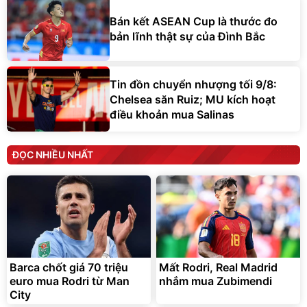
Bán kết ASEAN Cup là thước đo
bản lĩnh thật sự của Đình Bắc
Tin đồn chuyển nhượng tối 9/8:
Chelsea săn Ruiz; MU kích hoạt
điều khoản mua Salinas
ĐỌC NHIỀU NHẤT
Barca chốt giá 70 triệu
Mất Rodri, Real Madrid
euro mua Rodri từ Man
nhắm mua Zubimendi
City