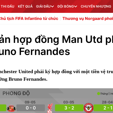
 THI ĐẤU
KẾT QUẢ
GIẢI ĐẤU
ĐỘI BÓNG
CHUYỂN NHƯỢNG
Infantino từ chức
Thương vụ Norgaard phơi bày điểm yế
bản hợp đồng Man Utd p
runo Fernandes
hester United phải ký hợp đồng với một tiền vệ tr
ưởng Bruno Fernandes.
PHONG ĐỘ
Thắng
H
09-05
03-05
28-04
0 - 0
3 - 2
2 - 1