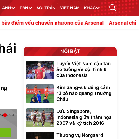
ANH
TBN
SOI TRẬN
VIỆT NAM
KHÁC
u chuyển nhượng của Arsenal
Arsenal chỉ là công cụ tr
hải
NỔI BẬT
Tuyển Việt Nam đập tan
ảo tưởng về đội hình B
của Indonesia
ung
Kim Sang-sik dũng cảm
rũ bỏ hào quang Thường
Châu
Đấu Singapore,
òa
Thua
Indonesia giữa thảm họa
2007 và kỳ tích 2016
Thương vụ Norgaard