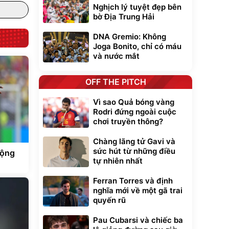
Nghịch lý tuyệt đẹp bên
bờ Địa Trung Hải
DNA Gremio: Không
Joga Bonito, chỉ có máu
và nước mắt
OFF THE PITCH
Vì sao Quả bóng vàng
Rodri đứng ngoài cuộc
chơi truyền thông?
Chàng lãng tử Gavi và
sức hút từ những điều
động
tự nhiên nhất
Ferran Torres và định
nghĩa mới về một gã trai
quyến rũ
Pau Cubarsi và chiếc ba