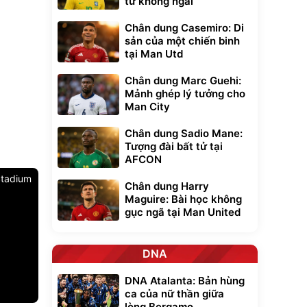
tử không ngai
Chân dung Casemiro: Di
sản của một chiến binh
tại Man Utd
Chân dung Marc Guehi:
Mảnh ghép lý tưởng cho
Man City
Chân dung Sadio Mane:
Tượng đài bất tử tại
AFCON
tadium
Chân dung Harry
Maguire: Bài học không
gục ngã tại Man United
DNA
DNA Atalanta: Bản hùng
ca của nữ thần giữa
lòng Bergamo