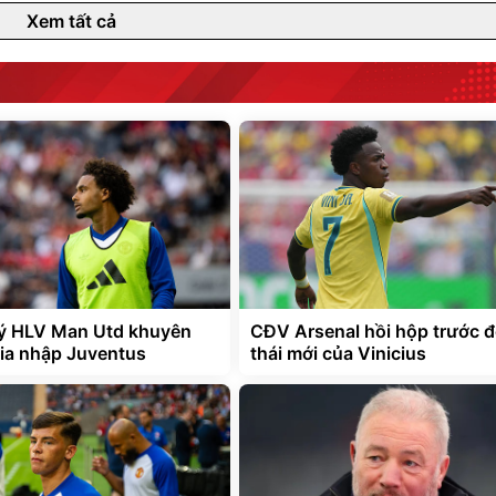
Xem tất cả
lý HLV Man Utd khuyên
CĐV Arsenal hồi hộp trước 
gia nhập Juventus
thái mới của Vinicius