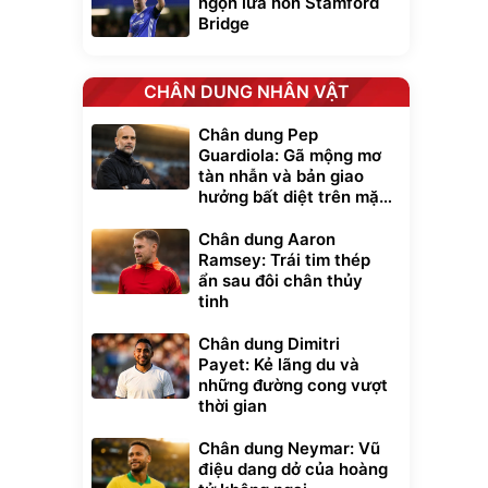
ngọn lửa hồn Stamford
Bridge
CHÂN DUNG NHÂN VẬT
Chân dung Pep
Guardiola: Gã mộng mơ
tàn nhẫn và bản giao
hưởng bất diệt trên mặt
cỏ xanh
Chân dung Aaron
Ramsey: Trái tim thép
ẩn sau đôi chân thủy
tinh
Chân dung Dimitri
Payet: Kẻ lãng du và
những đường cong vượt
thời gian
Chân dung Neymar: Vũ
điệu dang dở của hoàng