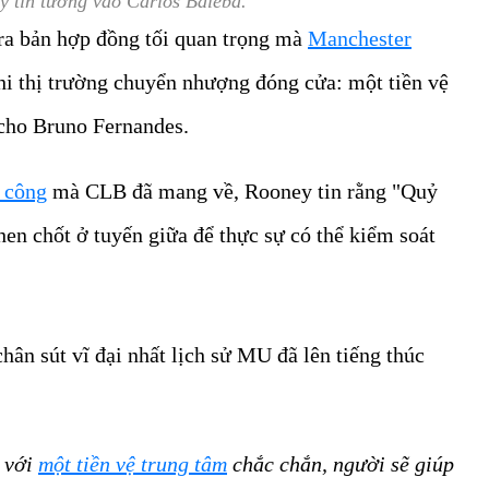
 tin tưởng vào Carlos Baleba.
ra bản hợp đồng tối quan trọng mà
Manchester
hi thị trường chuyển nhượng đóng cửa: một tiền vệ
 cho Bruno Fernandes.
n công
mà CLB đã mang về, Rooney tin rằng "Quỷ
en chốt ở tuyến giữa để thực sự có thể kiểm soát
ân sút vĩ đại nhất lịch sử MU đã lên tiếng thúc
 với
một tiền vệ trung tâm
chắc chắn, người sẽ giúp