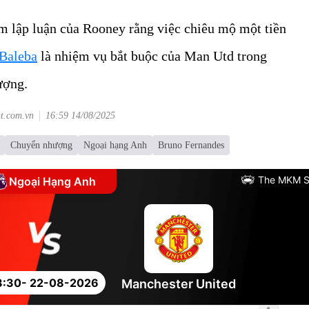
m lập luận của Rooney rằng việc chiêu mộ một tiền
 Baleba
là nhiệm vụ bắt buộc của Man Utd trong
ượng.
nt.com.vn
16:59 14/08/2025
Chuyển nhượng
Ngoại hạng Anh
Bruno Fernandes
The MKM S
Ngoại Hạng Anh
8:30
- 22-08-2026
Manchester United