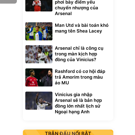
phơi bày điểm yếu
chuyển nhượng của
Arsenal
Man Utd và bài toán khó
mang tên Shea Lacey
Arsenal chỉ là công cụ
trong màn kịch hợp
đồng của Vinicius?
Rashford có cơ hội đáp
trả Amorim trong màu
áo MU
Vinicius gia nhập
Arsenal sẽ là bản hợp
đồng lớn nhất lịch sử
Ngoại hạng Anh
TRẬN ĐẤU NỔI BẬT