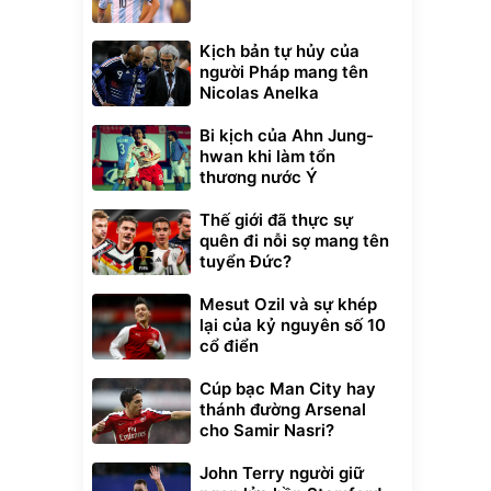
Kịch bản tự hủy của
người Pháp mang tên
Nicolas Anelka
Bi kịch của Ahn Jung-
hwan khi làm tổn
thương nước Ý
Thế giới đã thực sự
quên đi nỗi sợ mang tên
tuyển Đức?
Mesut Ozil và sự khép
lại của kỷ nguyên số 10
cổ điển
Cúp bạc Man City hay
thánh đường Arsenal
cho Samir Nasri?
John Terry người giữ