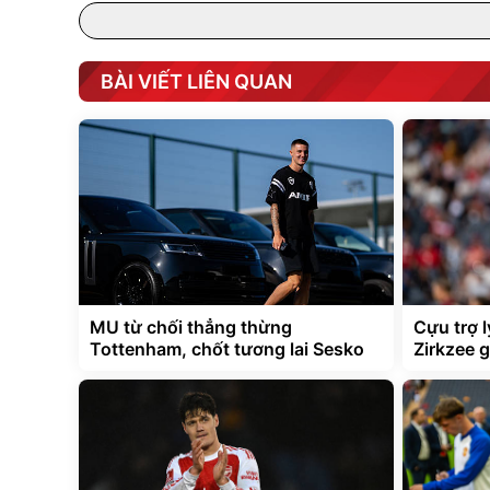
BÀI VIẾT LIÊN QUAN
MU từ chối thẳng thừng
Cựu trợ 
Tottenham, chốt tương lai Sesko
Zirkzee 