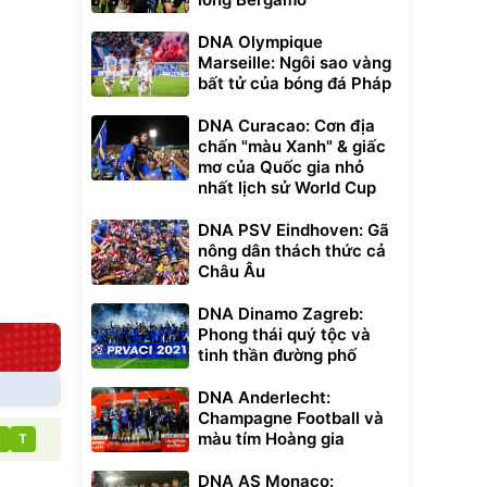
Unmute
t Bụi Lau
Vali Bamozo
DNA Olympique
-001 -
Khung Nhôm
Marseille: Ngôi sao vàng
inh
9066 Size
1.000.000
đ
đ
bất tử của bóng đá Pháp
20/24/28 Cao Cấp
000
825.000
đ
đ
Flash Sale
DNA Curacao: Cơn địa
chấn "màu Xanh" & giấc
mơ của Quốc gia nhỏ
Lót ghế ôtô, nâng
nhất lịch sử World Cup
lưng chống nóng
giúp thoải mái
trong di chuyển
295.000
DNA PSV Eindhoven: Gã
đ
nông dân thách thức cả
Đã bán nhiều
Châu Âu
DNA Dinamo Zagreb:
Phong thái quý tộc và
tinh thần đường phố
DNA Anderlecht:
Champagne Football và
màu tím Hoàng gia
T
T
DNA AS Monaco: