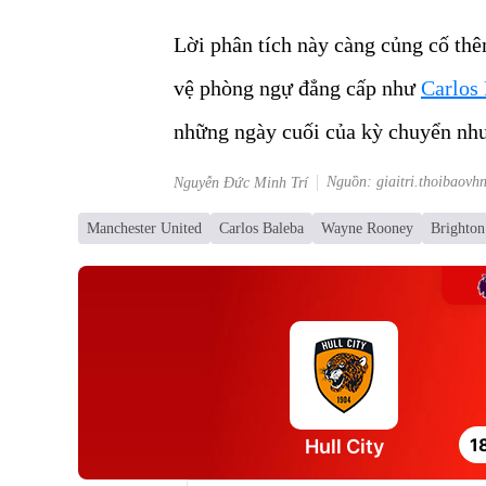
Lời phân tích này càng củng cố thê
vệ phòng ngự đẳng cấp như
Carlos
những ngày cuối của kỳ chuyển nh
Nguồn: giaitri.thoibaovh
Nguyễn Đức Minh Trí
Manchester United
Carlos Baleba
Wayne Rooney
Brighton
1
Hull City