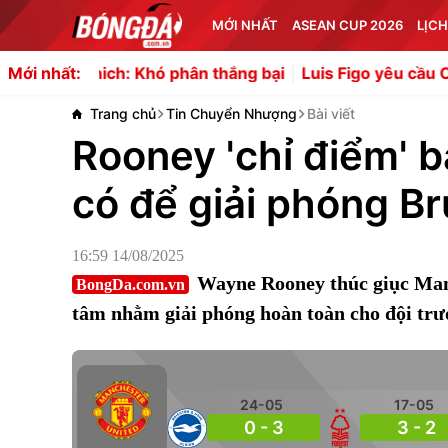
MỚI NHẤT
ASEAN CUP 2026
LỊCH
ich: Khó phân thắng bại
Luis Figo yêu cầu Chủ tịch FIFA 
Mới nhất:
Trang chủ
Tin Chuyển Nhượng
Bài viết
Rooney 'chỉ điểm' 
có để giải phóng B
16:59 14/08/2025
Wayne Rooney thúc giục Manc
BongDa.com.vn
tâm nhằm giải phóng hoàn toàn cho đội tr
24-05
17-05
0 - 3
3 - 2