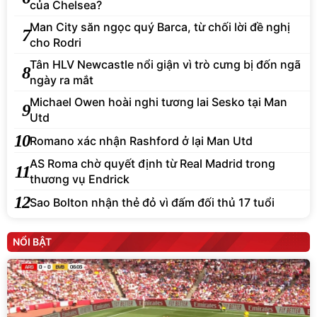
của Chelsea?
Man City săn ngọc quý Barca, từ chối lời đề nghị
7
cho Rodri
Tân HLV Newcastle nổi giận vì trò cưng bị đốn ngã
8
ngày ra mắt
Michael Owen hoài nghi tương lai Sesko tại Man
9
Utd
10
Romano xác nhận Rashford ở lại Man Utd
AS Roma chờ quyết định từ Real Madrid trong
11
thương vụ Endrick
12
Sao Bolton nhận thẻ đỏ vì đấm đối thủ 17 tuổi
NỔI BẬT