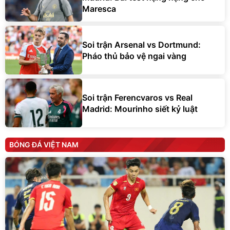
Maresca
Soi trận Arsenal vs Dortmund:
Pháo thủ bảo vệ ngai vàng
Soi trận Ferencvaros vs Real
Madrid: Mourinho siết kỷ luật
BÓNG ĐÁ VIỆT NAM