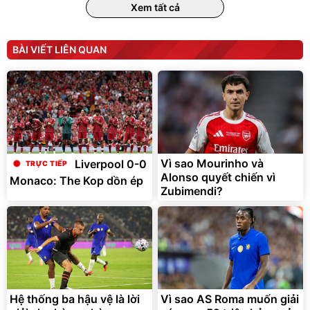
Xem tất cả
BÀI VIẾT LIÊN QUAN
Bạt phủ xe ô tô cao cấp,
Xe đạp điện trợ lực G-
tráng nhôm 03 lớp
Force C14 gấp gọn bỏ cốp
tiện lợi
392.000
9.900.000
đ
đ
325.000
7.092.000
Vì sao Mourinho và
Liverpool 0-0
đ
đ
Alonso quyết chiến vì
Monaco: The Kop dồn ép
Đã bán nhiều
Đang xem nhiều
Zubimendi?
G-FORCE VIETNA
Hệ thống ba hậu vệ là lời
Vì sao AS Roma muốn giải