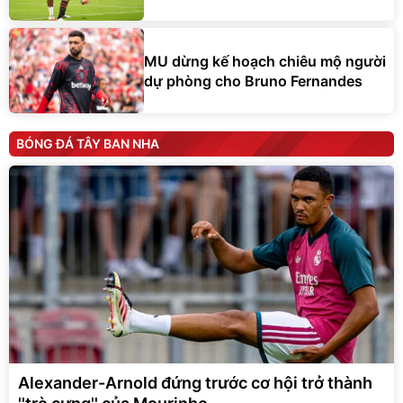
MU dừng kế hoạch chiêu mộ người
dự phòng cho Bruno Fernandes
BÓNG ĐÁ TÂY BAN NHA
Alexander-Arnold đứng trước cơ hội trở thành