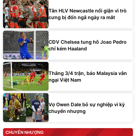
Tân HLV Newcastle nổi giận vì trò
cưng bị đốn ngã ngày ra mắt
CĐV Chelsea tung hô Joao Pedro
chỉ kém Haaland
Thắng 3/4 trận, báo Malaysia vẫn
ngại Việt Nam
Vợ Owen Dale bỏ sự nghiệp vì kỳ
chuyển nhượng
CHUYỂN NHƯỢNG