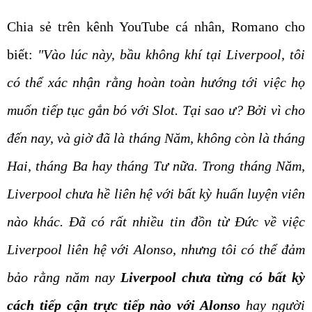
Chia sẻ trên kênh YouTube cá nhân, Romano cho
biết:
"Vào lúc này, bầu không khí tại Liverpool, tôi
có thể xác nhận rằng hoàn toàn hướng tới việc họ
muốn tiếp tục gắn bó với Slot. Tại sao ư? Bởi vì cho
đến nay, và giờ đã là tháng Năm, không còn là tháng
Hai, tháng Ba hay tháng Tư nữa. Trong tháng Năm,
Liverpool chưa hề liên hệ với bất kỳ huấn luyện viên
nào khác. Đã có rất nhiều tin đồn từ Đức về việc
Liverpool liên hệ với Alonso, nhưng tôi có thể đảm
bảo rằng năm nay
Liverpool chưa từng có bất kỳ
cách tiếp cận trực tiếp nào với Alonso
hay người