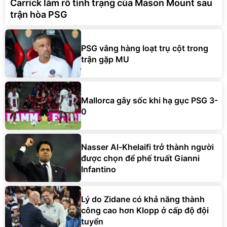
Carrick làm rõ tình trạng của Mason Mount sau
trận hòa PSG
PSG vắng hàng loạt trụ cột trong
trận gặp MU
Mallorca gây sốc khi hạ gục PSG 3-
0
Nasser Al-Khelaifi trở thành người
được chọn để phế truất Gianni
Infantino
Lý do Zidane có khả năng thành
công cao hơn Klopp ở cấp độ đội
tuyển