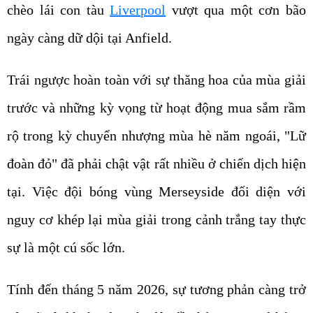
chèo lái con tàu
Liverpool
vượt qua một cơn bão
ngày càng dữ dội tại Anfield.
Trái ngược hoàn toàn với sự thăng hoa của mùa giải
trước và những kỳ vọng từ hoạt động mua sắm rầm
rộ trong kỳ chuyển nhượng mùa hè năm ngoái, "Lữ
đoàn đỏ" đã phải chật vật rất nhiều ở chiến dịch hiện
tại. Việc đội bóng vùng Merseyside đối diện với
nguy cơ khép lại mùa giải trong cảnh trắng tay thực
sự là một cú sốc lớn.
Tính đến tháng 5 năm 2026, sự tương phản càng trở