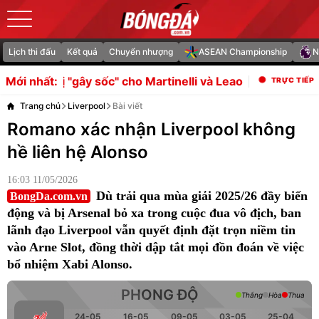
Lịch thi đấu
Kết quả
Chuyển nhượng
ASEAN Championship
N
Arsenal 0-2 Dortmund
 cho Martinelli và Leao
Mới nhất:
Trang chủ
Liverpool
Bài viết
Romano xác nhận Liverpool không
hề liên hệ Alonso
16:03 11/05/2026
Dù trải qua mùa giải 2025/26 đầy biến
BongDa.com.vn
động và bị Arsenal bỏ xa trong cuộc đua vô địch, ban
lãnh đạo Liverpool vẫn quyết định đặt trọn niềm tin
vào Arne Slot, đồng thời dập tắt mọi đồn đoán về việc
bổ nhiệm Xabi Alonso.
PHONG ĐỘ
Thắng
Hòa
Thua
24-05
16-05
09-05
03-05
25-04