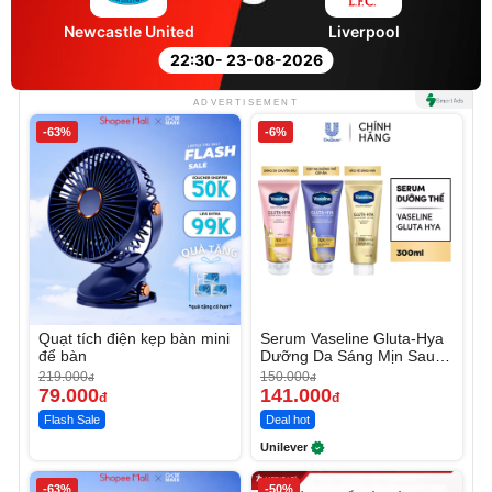
Newcastle United
Liverpool
22:30
- 23-08-2026
ADVERTISEMENT
-63%
-6%
Quạt tích điện kẹp bàn mini
Serum Vaseline Gluta-Hya
để bàn
Dưỡng Da Sáng Mịn Sau 7
Ngày
219.000
150.000
đ
đ
79.000
141.000
đ
đ
Flash Sale
Deal hot
Unilever
-63%
-50%