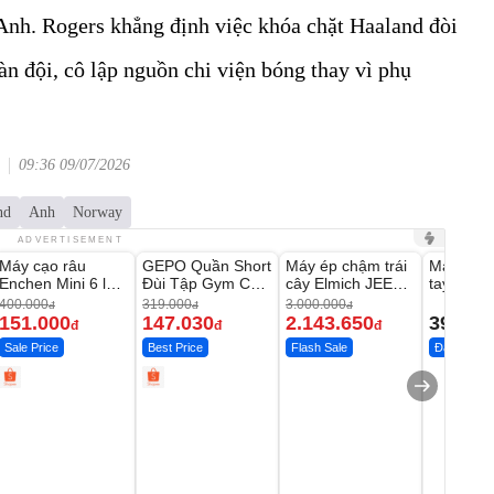
Anh. Rogers khẳng định việc khóa chặt Haaland đòi
àn đội, cô lập nguồn chi viện bóng thay vì phụ
09:36 09/07/2026
nd
Anh
Norway
Unmute
Unmute
Unmute
Unmute
ADVERTISEMENT
Máy cạo râu
GEPO Quần Short
Máy ép chậm trái
Máy rửa 
-62%
-53%
-28%
Enchen Mini 6 lưỡi
Đùi Tập Gym Cạp
cây Elmich JEE
tay xịt r
dao kép mỏng
Cao Lưng
1855OL
có tạo bọ
400.000
319.000
3.000.000
đ
đ
đ
151.000
147.030
2.143.650
399.00
đ
đ
đ
Sale Price
Best Price
Flash Sale
Đã bán nhi