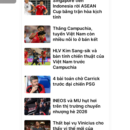
Singapore tiễn
Indonesia rời ASEAN
Cup bằng trận hòa kịch
tính
Thắng Campuchia,
tuyển Việt Nam còn
nhiều nỗi lo ở bán kết
HLV Kim Sang-sik và
bàn tính chiến thuật của
Việt Nam trước
Campuchia
4 bài toán chờ Carrick
trước đại chiến PSG
INEOS và MU hụt hơi
trên thị trường chuyển
nhượng hè 2026
Thất bại vụ Vinicius cho
thấy vị thế mới của