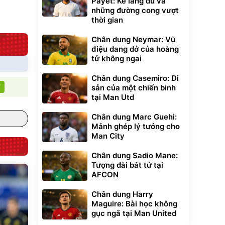
Payet: Kẻ lãng du và
những đường cong vượt
G-FORCE VIETNA
thời gian
Chân dung Neymar: Vũ
điệu dang dở của hoàng
tử không ngai
Chân dung Casemiro: Di
T
sản của một chiến binh
tại Man Utd
Chân dung Marc Guehi:
Mảnh ghép lý tưởng cho
Man City
Chân dung Sadio Mane:
Tượng đài bất tử tại
AFCON
Chân dung Harry
Maguire: Bài học không
gục ngã tại Man United