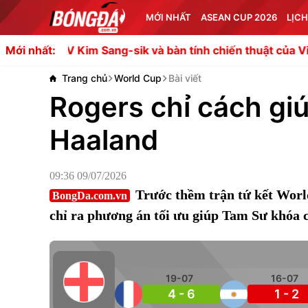
MỚI NHẤT
ASEAN CUP 2026
LỊCH
 Kim Sang-sik và bàn tính chiến thuật của Việt Nam trướ
Mới nhất:
Trang chủ
World Cup
Bài viết
Rogers chỉ cách gi
Haaland
09:36 09/07/2026
Trước thềm trận tứ kết Worl
BongDa.com.vn
chỉ ra phương án tối ưu giúp Tam Sư khóa 
19-07
16-07
4 - 6
1 - 2