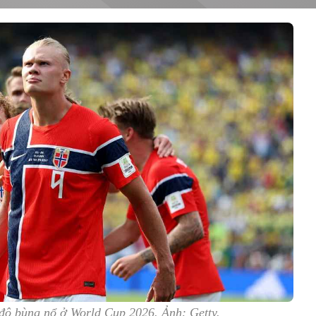
độ bùng nổ ở World Cup 2026. Ảnh: Getty.