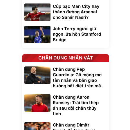
Cúp bạc Man City hay
thánh đường Arsenal
cho Samir Nasri?
John Terry người giữ
ngọn lửa hồn Stamford
Bridge
CHÂN DUNG NHÂN VẬT
Chân dung Pep
xe cầm
Guardiola: Gã mộng mơ
ửa cao áp
t tuyết
tàn nhẫn và bản giao
0
hưởng bất diệt trên mặt
đ
cỏ xanh
ều
Chân dung Aaron
Ramsey: Trái tim thép
Bạt phủ xe ô tô
Xe đạp điện trợ
ẩn sau đôi chân thủy
cao cấp, tráng
lực G-Force C14
tinh
nhôm 03 lớp
gấp gọn bỏ cốp
392.000
9.900.000
đ
đ
tiện lợi
325.000
7.092.000
đ
đ
Chân dung Dimitri
Đã bán nhiều
Đang xem nhiều