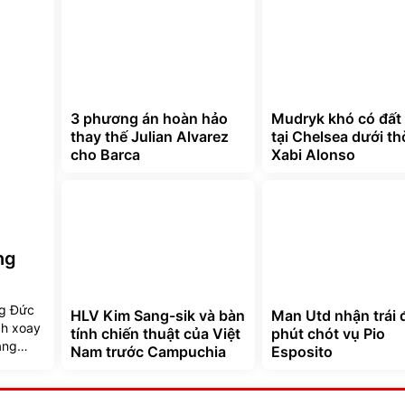
3 phương án hoàn hảo
Mudryk khó có đất
thay thế Julian Alvarez
tại Chelsea dưới th
cho Barca
Xabi Alonso
ng
ng Đức
HLV Kim Sang-sik và bàn
Man Utd nhận trái
ạch xoay
tính chiến thuật của Việt
phút chót vụ Pio
ặng
Nam trước Campuchia
Esposito