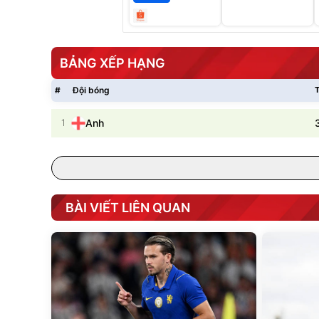
BẢNG XẾP HẠNG
#
Đội bóng
T
1
Anh
BÀI VIẾT LIÊN QUAN