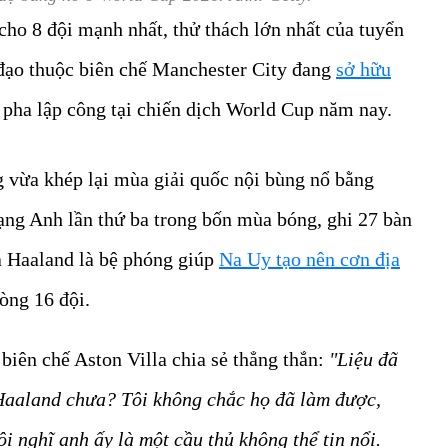
ho 8 đội mạnh nhất, thử thách lớn nhất của tuyển
 đạo thuộc biên chế Manchester City đang
sở hữu
 pha lập công tại chiến dịch World Cup năm nay.
g vừa khép lại mùa giải quốc nội bùng nổ bằng
ạng Anh lần thứ ba trong bốn mùa bóng, ghi 27 bàn
a Haaland là bệ phóng giúp
Na Uy tạo nên cơn địa
vòng 16 đội.
 biên chế Aston Villa chia sẻ thẳng thắn:
"Liệu đã
Haaland chưa? Tôi không chắc họ đã làm được,
i nghĩ anh ấy là một cầu thủ không thể tin nổi.