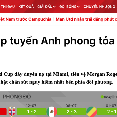
 THI ĐẤU
KẾT QUẢ
GIẢI ĐẤU
ĐỘI BÓNG
CHUYỂN NHƯỢNG
c Campuchia
Man Utd nhận trái đắng phút chót vụ Pio Es
úp tuyển Anh phong tỏa
d Cup đầy duyên nợ tại Miami, tiền vệ Morgan Roge
chặt chân sút nguy hiểm nhất bên phía đối phương.
PHONG ĐỘ
Thắng
H
12-07
06-07
01-07
1 - 2
2 - 3
2 - 1