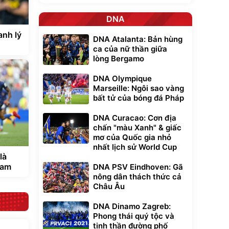
DNA
anh lý
DNA Atalanta: Bản hùng
ca của nữ thần giữa
lòng Bergamo
DNA Olympique
Marseille: Ngôi sao vàng
bất tử của bóng đá Pháp
DNA Curacao: Cơn địa
chấn "màu Xanh" & giấc
mơ của Quốc gia nhỏ
nhất lịch sử World Cup
là
ham
DNA PSV Eindhoven: Gã
nông dân thách thức cả
Châu Âu
DNA Dinamo Zagreb:
Phong thái quý tộc và
tinh thần đường phố