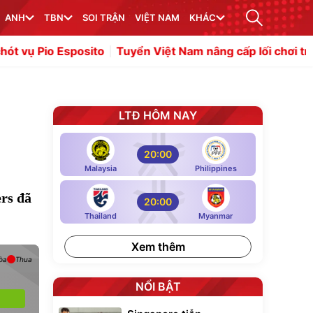
ANH
TBN
SOI TRẬN
VIỆT NAM
KHÁC
posito
Tuyển Việt Nam nâng cấp lối chơi trước thử thách
LTĐ HÔM NAY
20:00
Malaysia
Philippines
rs đã
20:00
Thailand
Myanmar
Xem thêm
òa
Thua
NỔI BẬT