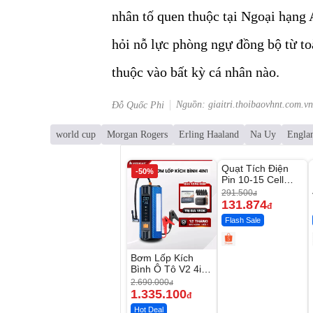
nhân tố quen thuộc tại Ngoại hạng 
hỏi nỗ lực phòng ngự đồng bộ từ to
thuộc vào bất kỳ cá nhân nào.
Nguồn: giaitri.thoibaovhnt.com.vn
Đỗ Quốc Phi
world cup
Morgan Rogers
Erling Haaland
Na Uy
Engla
Unmute
Quạt Tích Điện
-50%
-54%
Pin 10-15 Cell
Dùng Liên Tục 4-
291.500
đ
8H
131.874
đ
Flash Sale
Bơm Lốp Kích
Bình Ô Tô V2 4in1
MEDICAR –
2.690.000
đ
12.000mAh
1.335.100
đ
Hot Deal