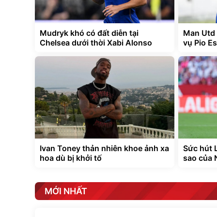
Mudryk khó có đất diễn tại
Man Utd 
Chelsea dưới thời Xabi Alonso
vụ Pio E
Ivan Toney thản nhiên khoe ảnh xa
Sức hút L
hoa dù bị khởi tố
sao của 
MỚI NHẤT