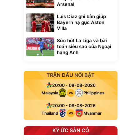
Arsenal
Luis Diaz ghi bàn giúp
Bayern hạ gục Aston
Villa
Sức hút La Liga và bài
toán siêu sao của Ngoại
hạng Anh
TRẬN ĐẤU NỔI BẬT
20:00 - 08-08-2026
Malaysia
Philippines
VS
20:00 - 08-08-2026
Thailand
Myanmar
VS
KÝ ỨC SÂN CỎ