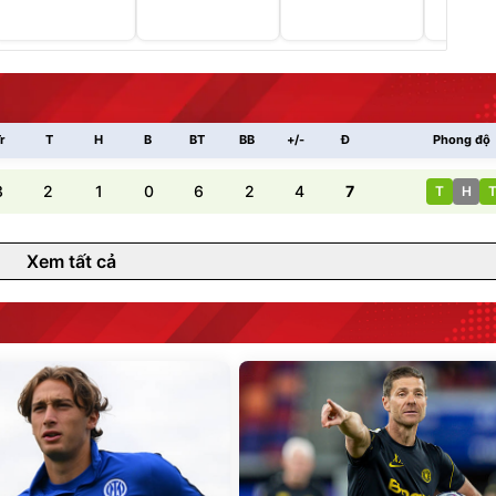
r
T
H
B
BT
BB
+/-
Đ
Phong độ
3
2
1
0
6
2
4
7
T
H
Xem tất cả