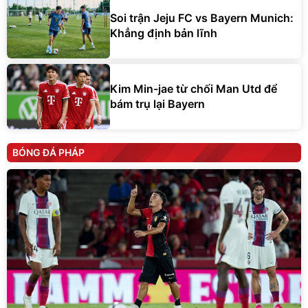
Soi trận Jeju FC vs Bayern Munich:
Khẳng định bản lĩnh
Kim Min-jae từ chối Man Utd để
bám trụ lại Bayern
BÓNG ĐÁ PHÁP