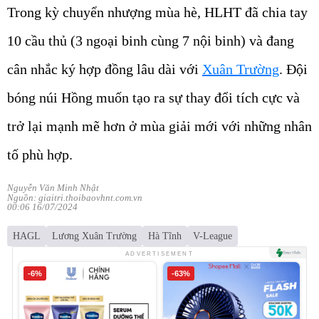
Trong kỳ chuyển nhượng mùa hè, HLHT đã chia tay
10 cầu thủ (3 ngoại binh cùng 7 nội binh) và đang
cân nhắc ký hợp đồng lâu dài với
Xuân Trường
. Đội
bóng núi Hồng muốn tạo ra sự thay đổi tích cực và
trở lại mạnh mẽ hơn ở mùa giải mới với những nhân
tố phù hợp.
Nguyễn Văn Minh Nhật
Nguồn: giaitri.thoibaovhnt.com.vn
00:06 16/07/2024
HAGL
Lương Xuân Trường
Hà Tĩnh
V-League
ADVERTISEMENT
-6%
-63%