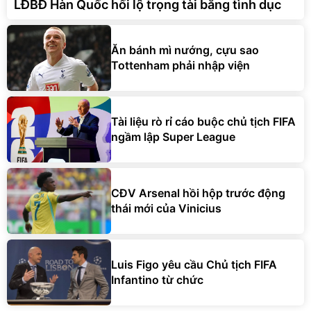
LĐBĐ Hàn Quốc hối lộ trọng tài bằng tình dục
Ăn bánh mì nướng, cựu sao
Tottenham phải nhập viện
Tài liệu rò rỉ cáo buộc chủ tịch FIFA
ngầm lập Super League
CĐV Arsenal hồi hộp trước động
thái mới của Vinicius
Luis Figo yêu cầu Chủ tịch FIFA
Infantino từ chức