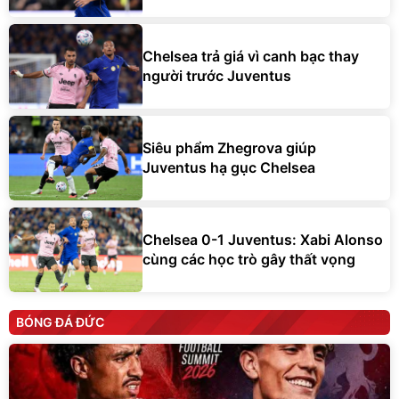
Chelsea trả giá vì canh bạc thay
người trước Juventus
Siêu phẩm Zhegrova giúp
Juventus hạ gục Chelsea
Chelsea 0-1 Juventus: Xabi Alonso
cùng các học trò gây thất vọng
BÓNG ĐÁ ĐỨC