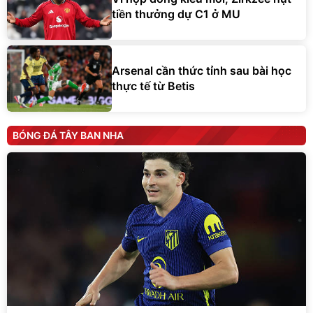
tiền thưởng dự C1 ở MU
Arsenal cần thức tỉnh sau bài học
thực tế từ Betis
BÓNG ĐÁ TÂY BAN NHA