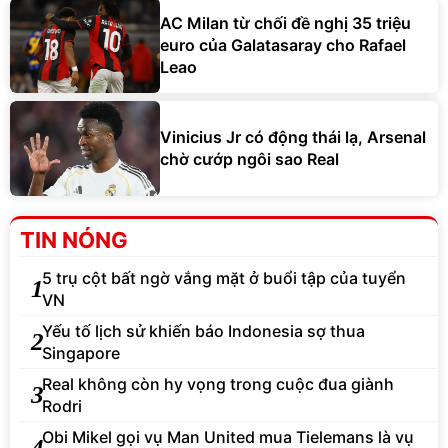
AC Milan từ chối đề nghị 35 triệu
euro của Galatasaray cho Rafael
Leao
Vinicius Jr có động thái lạ, Arsenal
chờ cướp ngôi sao Real
TIN NÓNG
5 trụ cột bất ngờ vắng mặt ở buổi tập của tuyển
1
VN
Yếu tố lịch sử khiến báo Indonesia sợ thua
2
Singapore
Real không còn hy vọng trong cuộc đua giành
3
Rodri
Obi Mikel gọi vụ Man United mua Tielemans là vụ
4