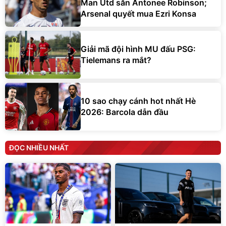
Man Utd săn Antonee Robinson;
Arsenal quyết mua Ezri Konsa
Giải mã đội hình MU đấu PSG:
Tielemans ra mắt?
10 sao chạy cánh hot nhất Hè
2026: Barcola dẫn đầu
ĐỌC NHIỀU NHẤT