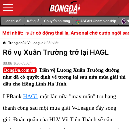
Lịch thi đấu
Kết quả
Chuyển nhượng
ASEAN Championship
N
động thái lạ, Arsenal chờ cướp ngôi sao Real
Spurs sắp t
Mới nhất:
Trang chủ
V-League
Bài viết
Rõ vụ Xuân Trường trở lại HAGL
00:06 16/07/2024
Tiền vệ Lương Xuân Trường dường
BongDa.com.vn
như đã có quyết định về tương lai sau nửa mùa giải thi
đấu cho Hồng Lĩnh Hà Tĩnh.
LPBank
HAGL
một lần nữa "may mắn" trụ hạng
thành công sau một mùa giải V-League đầy sóng
gió. Đoàn quân của HLV Vũ Tiến Thành sẽ cần