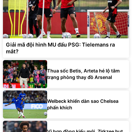
Giải mã đội hình MU đấu PSG: Tielemans ra
mắt?
Thua sốc Betis, Arteta hé lộ tâm
trạng phòng thay đồ Arsenal
Welbeck khiến dàn sao Chelsea
phấn khích
Vì hợp đồng kiểu mới, Zirkzee hụt