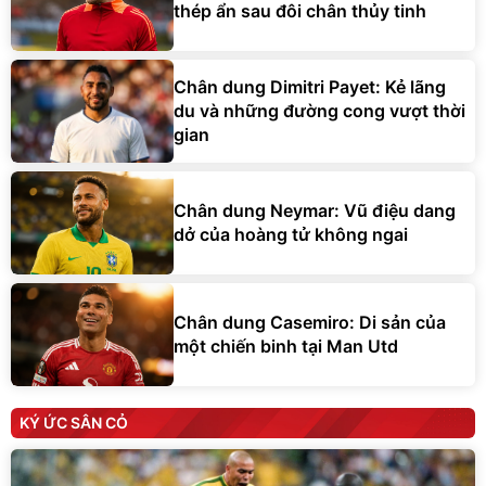
thép ẩn sau đôi chân thủy tinh
Chân dung Dimitri Payet: Kẻ lãng
du và những đường cong vượt thời
gian
Chân dung Neymar: Vũ điệu dang
dở của hoàng tử không ngai
Chân dung Casemiro: Di sản của
một chiến binh tại Man Utd
KÝ ỨC SÂN CỎ