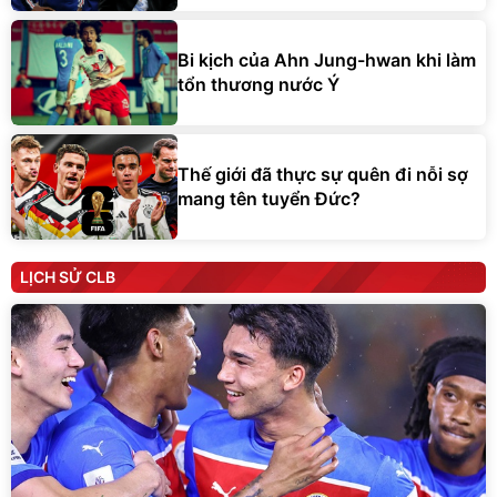
Bi kịch của Ahn Jung-hwan khi làm
tổn thương nước Ý
Thế giới đã thực sự quên đi nỗi sợ
mang tên tuyển Đức?
LỊCH SỬ CLB