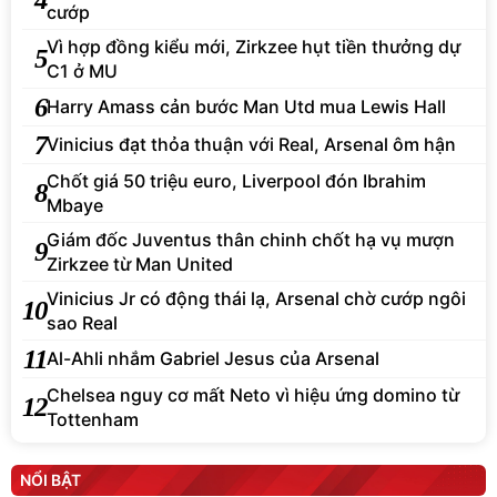
cướp
Vì hợp đồng kiểu mới, Zirkzee hụt tiền thưởng dự
5
C1 ở MU
6
Harry Amass cản bước Man Utd mua Lewis Hall
7
Vinicius đạt thỏa thuận với Real, Arsenal ôm hận
Chốt giá 50 triệu euro, Liverpool đón Ibrahim
8
Mbaye
Giám đốc Juventus thân chinh chốt hạ vụ mượn
9
Zirkzee từ Man United
Vinicius Jr có động thái lạ, Arsenal chờ cướp ngôi
10
sao Real
11
Al-Ahli nhắm Gabriel Jesus của Arsenal
Chelsea nguy cơ mất Neto vì hiệu ứng domino từ
12
Tottenham
NỔI BẬT