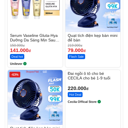
Serum Vaseline Gluta-Hya
Quạt tích điện kẹp bàn mini
Dưỡng Da Sáng Mịn Sau 7
để bàn
Ngày
150.000
219.000
đ
đ
141.000
79.000
đ
đ
Deal hot
Flash Sale
Unilever
Unmute
Đai ngồi ô tô cho bé
-63%
CECILA cho bé 1-9 tuổi
220.000
đ
Hot Deal
Cecila Offical Store