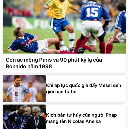
Cơn ác mộng Paris và 90 phút kỳ lạ của
Ronaldo năm 1998
Khi áp lực quốc gia đẩy Messi đến
giới hạn từ bỏ
Kịch bản tự hủy của người Pháp
mang tên Nicolas Anelka