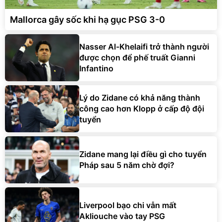
Mallorca gây sốc khi hạ gục PSG 3-0
Nasser Al-Khelaifi trở thành người
được chọn để phế truất Gianni
Infantino
Lý do Zidane có khả năng thành
công cao hơn Klopp ở cấp độ đội
tuyển
Zidane mang lại điều gì cho tuyển
Pháp sau 5 năm chờ đợi?
Liverpool bạo chi vẫn mất
Akliouche vào tay PSG