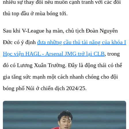
nhiều sự thay đổi nếu muốn cạnh tranh với các đối
thủ top đầu ở mùa bóng tới.
Sau khi V-League hạ màn, chủ tịch Đoàn Nguyên
Đức có ý định
đưa những cầu thủ tài năng của khóa I
Học viện HAGL - Arsenal JMG trở lại CLB
, trong
đó có Lương Xuân Trường. Đây là động thái có thể
gia tăng sức mạnh một cách nhanh chóng cho đội
bóng phố Núi ở chiến dịch 2024/25.