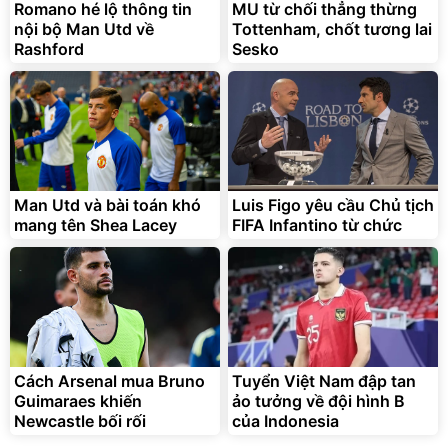
Romano hé lộ thông tin
MU từ chối thẳng thừng
nội bộ Man Utd về
Tottenham, chốt tương lai
Rashford
Sesko
Man Utd và bài toán khó
Luis Figo yêu cầu Chủ tịch
mang tên Shea Lacey
FIFA Infantino từ chức
Cách Arsenal mua Bruno
Tuyển Việt Nam đập tan
Guimaraes khiến
ảo tưởng về đội hình B
Newcastle bối rối
của Indonesia