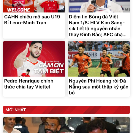
chống nóng giúp thoải mái
trong di chuyển
295.000
CAHN chiêu mộ sao U19
Điểm tin Bóng đá Việt
đ
Bỉ Lenn-Minh Tran
Nam 1/8: HLV Kim Sang-
Đã bán nhiều
sik tiết lộ nguyên nhân
thay Đình Bắc; AFC chặn
kế hoạch 20 tỷ USD của
chủ tịch FIFA
Pedro Henrique chính
Nguyễn Phi Hoàng rời Đà
thức chia tay Viettel
Nẵng sau một thập kỷ gắn
bó
MỚI NHẤT