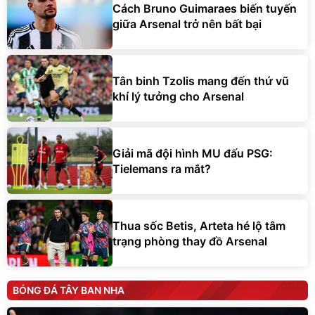
Cách Bruno Guimaraes biến tuyến
giữa Arsenal trở nên bất bại
Tân binh Tzolis mang đến thứ vũ
khí lý tưởng cho Arsenal
Giải mã đội hình MU đấu PSG:
Tielemans ra mắt?
Thua sốc Betis, Arteta hé lộ tâm
trạng phòng thay đồ Arsenal
BÓNG ĐÁ TÂY BAN NHA