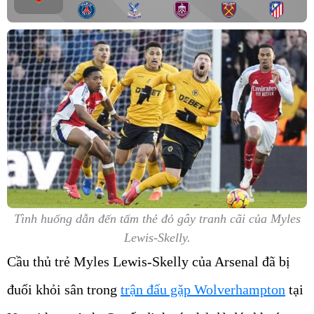
Tình huống dẫn đến tấm thẻ đỏ gây tranh cãi của Myles
Lewis-Skelly.
Cầu thủ trẻ Myles Lewis-Skelly của Arsenal đã bị
đuổi khỏi sân trong
trận đấu gặp Wolverhampton
tại