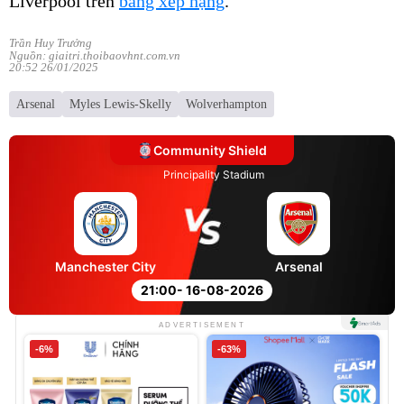
Liverpool trên
bảng xếp hạng
.
Trần Huy Trưởng
Nguồn: giaitri.thoibaovhnt.com.vn
20:52 26/01/2025
Arsenal
Myles Lewis-Skelly
Wolverhampton
Community Shield
Principality Stadium
Manchester City
Arsenal
21:00
- 16-08-2026
ADVERTISEMENT
-6%
-63%