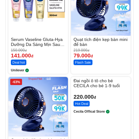
Serum Vaseline Gluta-Hya
Quạt tích điện kẹp bàn mini
Dưỡng Da Sáng Mịn Sau 7
để bàn
Ngày
150.000
219.000
đ
đ
141.000
79.000
đ
đ
Deal hot
Flash Sale
Unilever
Unmute
Đai ngồi ô tô cho bé
-63%
CECILA cho bé 1-9 tuổi
220.000
đ
Hot Deal
Cecila Offical Store