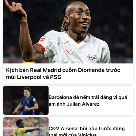
Kịch bản Real Madrid cuỗm Diomande trước
mũi Liverpool và PSG
Barcelona dễ nếm trái đắng vì quá
ám ảnh Julian Alvarez
CĐV Arsenal hồi hộp trước động
thái mới của Vinicius