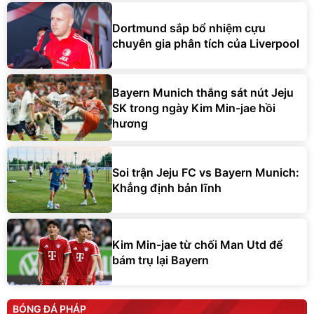
Dortmund sắp bổ nhiệm cựu
chuyên gia phân tích của Liverpool
Bayern Munich thắng sát nút Jeju
SK trong ngày Kim Min-jae hồi
hương
Soi trận Jeju FC vs Bayern Munich:
Khẳng định bản lĩnh
Kim Min-jae từ chối Man Utd để
bám trụ lại Bayern
BÓNG ĐÁ PHÁP