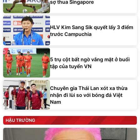
sợ thua Singapore
HLV Kim Sang Sik quyết lấy 3 điểm
trước Campuchia
5 trụ cột bất ngờ vắng mặt ở buổi
tập của tuyển VN
Chuyên gia Thái Lan xót xa thừa
nhận đi lùi so với bóng đá Việt
Nam
HẬU TRƯỜNG