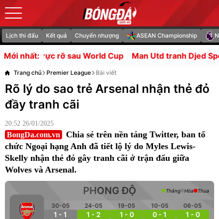
Lịch thi đấu
Kết quả
Chuyển nhượng
ASEAN Championship
N
 sau World Cup
Man Utd tranh Djed Spence với giá 35 tri
Mới nhất:
Trang chủ
Premier League
Bài viết
Rõ lý do sao trẻ Arsenal nhận thẻ đỏ
đầy tranh cãi
20:52 26/01/2025
Chia sẻ trên nền tảng Twitter, ban tổ
BongDa.com.vn
chức Ngoại hạng Anh đã tiết lộ lý do Myles Lewis-
Skelly nhận thẻ đỏ gây tranh cãi ở trận đấu giữa
Wolves và Arsenal.
PHONG ĐỘ
Thắng
Hòa
Thua
30-05
24-05
19-05
10-05
06-05
1 - 1
1 - 2
1 - 0
0 - 1
1 - 0