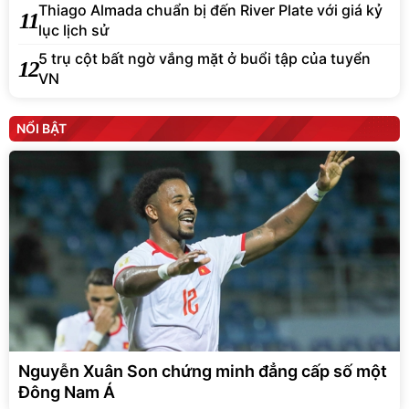
Thiago Almada chuẩn bị đến River Plate với giá kỷ
11
lục lịch sử
5 trụ cột bất ngờ vắng mặt ở buổi tập của tuyển
12
VN
NỔI BẬT
Nguyễn Xuân Son chứng minh đẳng cấp số một
Đông Nam Á