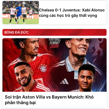
Chelsea 0-1 Juventus: Xabi Alonso
cùng các học trò gây thất vọng
BÓNG ĐÁ ĐỨC
Soi trận Aston Villa vs Bayern Munich: Khó
phân thắng bại