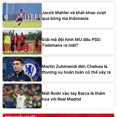
Jacob Mahler và khát khao vượt
qua bóng ma Indonesia
Giải mã đội hình MU đấu PSG:
Tielemans ra mắt?
Martin Zubimendi đến Chelsea là
thương vụ hoàn toàn có thể xảy ra
Mất Rodri vào tay Barca là thảm
họa với Real Madrid