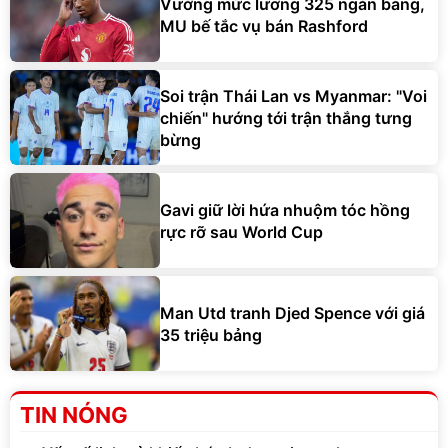
Vướng mức lương 325 ngàn bảng,
MU bế tắc vụ bán Rashford
Soi trận Thái Lan vs Myanmar: "Voi
chiến" hướng tới trận thắng tưng
bừng
Gavi giữ lời hứa nhuộm tóc hồng
rực rỡ sau World Cup
Man Utd tranh Djed Spence với giá
35 triệu bảng
TIN NÓNG