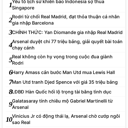
Yếu tố lịch sử khiến báo Indonesia sợ thua
1
Singapore
Rodri từ chối Real Madrid, đạt thỏa thuận cá nhân
2
gia nhập Barcelona
3
CHÍNH THỨC: Yan Diomande gia nhập Real Madrid
Arsenal duyệt chi 77 triệu bảng, giải quyết bài toán
4
chạy cánh
Real không còn hy vọng trong cuộc đua giành
5
Rodri
6
Harry Amass cản bước Man Utd mua Lewis Hall
7
Man Utd tranh Djed Spence với giá 35 triệu bảng
8
LĐBĐ Hàn Quốc hối lộ trọng tài bằng tình dục
Galatasaray tính chiêu mộ Gabriel Martinelli từ
9
Arsenal
Vinicius Jr có động thái lạ, Arsenal chờ cướp ngôi
10
sao Real