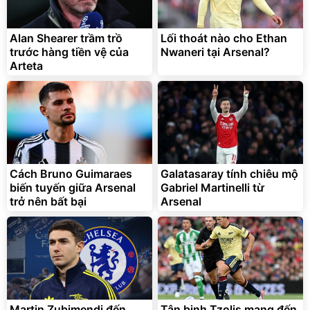
Lót ghế ôtô, nâng lưng
chống nóng giúp thoải mái
trong di chuyển
295.000
Alan Shearer trầm trồ
Lối thoát nào cho Ethan
đ
trước hàng tiền vệ của
Nwaneri tại Arsenal?
Đã bán nhiều
Arteta
Cách Bruno Guimaraes
Galatasaray tính chiêu mộ
biến tuyến giữa Arsenal
Gabriel Martinelli từ
trở nên bất bại
Arsenal
Martin Zubimendi đến
Tân binh Tzolis mang đến