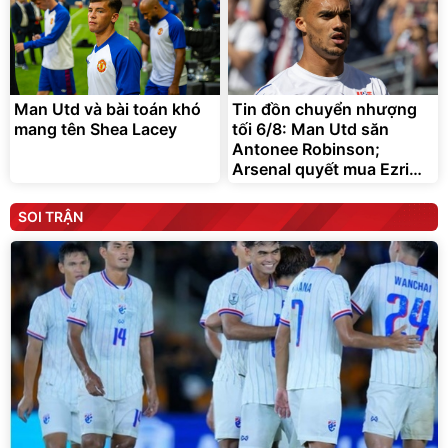
Man Utd và bài toán khó
Tin đồn chuyển nhượng
mang tên Shea Lacey
tối 6/8: Man Utd săn
Antonee Robinson;
Arsenal quyết mua Ezri
Konsa
SOI TRẬN