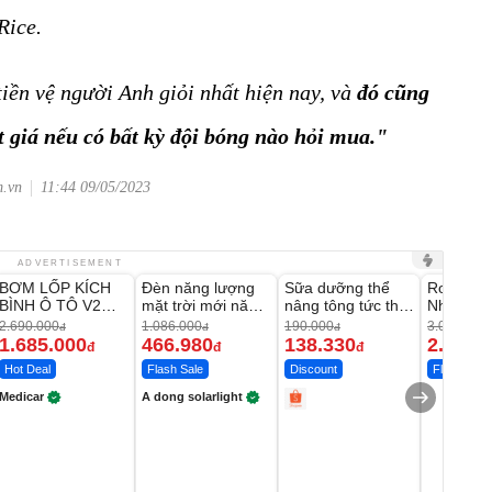
Rice.
 tiền vệ người Anh giỏi nhất hiện nay, và
đó
cũng
ắt giá nếu có bất kỳ đội bóng nào hỏi mua."
m.vn
11:44 09/05/2023
Unmute
Unmute
Unmute
Unmute
ADVERTISEMENT
BƠM LỐP KÍCH
Đèn năng lượng
Sữa dưỡng thể
Robot Hú
-37%
-56%
-27%
BÌNH Ô TÔ V2
mặt trời mới năm
nâng tông tức thì
Nhà - D2
4IN1 Medicar
2026 có 120 viên
Vaseline Body
Thông M
2.690.000
1.086.000
190.000
3.000.000
đ
đ
đ
12.000mAh
LED lớn
1.685.000
466.980
138.330
2.200.
đ
đ
đ
Hot Deal
Flash Sale
Discount
Flash Sale
Medicar
A dong solarlight