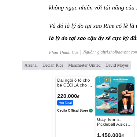
không ngạc nhiên với tài năng của 
Và đó là lý do tại sao Rice có lẽ là
là lý do tại sao cậu ấy sẽ cực kỳ đ
Nguồn: giaitri.thoibaovhnt.co
Phan Thanh Hải
Arsenal
Declan Rice
Manchester United
David Moyes
Unmute
Đai ngồi ô tô cho
bé CECILA cho bé
1-9 tuổi
220.000
đ
Hot Deal
Cecila Offical Store
Giày Tennis,
Pickleball A.sics
Resolution X Đủ
Các Phối Màu
1.450.000
đ