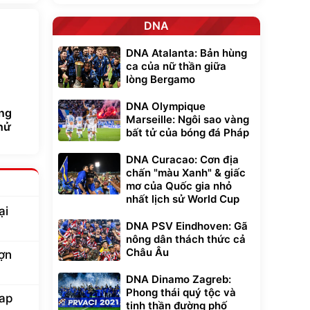
DNA
DNA Atalanta: Bản hùng
ca của nữ thần giữa
lòng Bergamo
DNA Olympique
ng
Marseille: Ngôi sao vàng
thử
bất tử của bóng đá Pháp
DNA Curacao: Cơn địa
chấn "màu Xanh" & giấc
mơ của Quốc gia nhỏ
nhất lịch sử World Cup
ại
DNA PSV Eindhoven: Gã
nông dân thách thức cả
Châu Âu
ợn
DNA Dinamo Zagreb:
Phong thái quý tộc và
lap
tinh thần đường phố