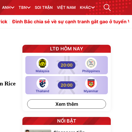
ANH
TBN
SOI TRẬN
VIỆT NAM
KHÁC
hia sẻ về sự cạnh tranh gắt gao ở tuyển Việt Nam
Chủ tịc
LTĐ HÔM NAY
20:00
Malaysia
Philippines
n Rice
20:00
Thailand
Myanmar
Xem thêm
NỔI BẬT