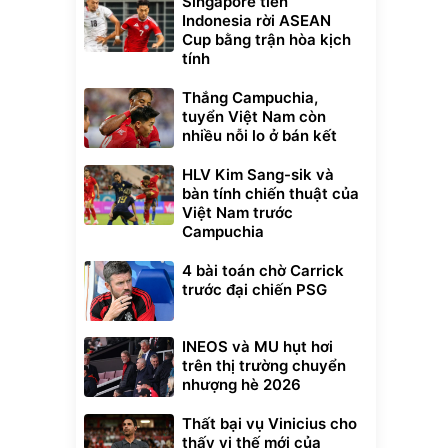
Singapore tiễn
Indonesia rời ASEAN
Cup bằng trận hòa kịch
tính
Thắng Campuchia,
tuyển Việt Nam còn
nhiều nỗi lo ở bán kết
HLV Kim Sang-sik và
bàn tính chiến thuật của
Việt Nam trước
Campuchia
4 bài toán chờ Carrick
trước đại chiến PSG
INEOS và MU hụt hơi
trên thị trường chuyển
nhượng hè 2026
Thất bại vụ Vinicius cho
thấy vị thế mới của