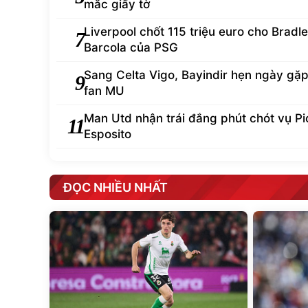
mắc giấy tờ
Liverpool chốt 115 triệu euro cho Bradl
7
Barcola của PSG
Sang Celta Vigo, Bayindir hẹn ngày gặp 
9
fan MU
Man Utd nhận trái đắng phút chót vụ Pi
11
Esposito
ĐỌC NHIỀU NHẤT