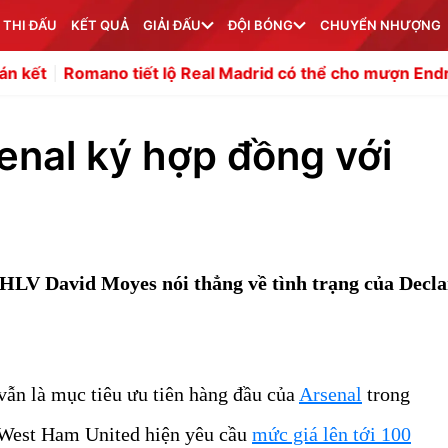
 THI ĐẤU
KẾT QUẢ
GIẢI ĐẤU
ĐỘI BÓNG
CHUYỂN NHƯỢNG
iết lộ Real Madrid có thể cho mượn Endrick
Đình Bắc c
enal ký hợp đồng với
HLV David Moyes nói thẳng về tình trạng của Decla
vẫn là mục tiêu ưu tiên hàng đầu của
Arsenal
trong
West Ham United hiện yêu cầu
mức giá lên tới 100