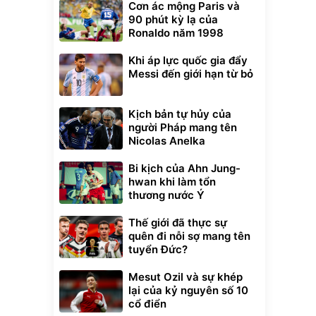
Cơn ác mộng Paris và
90 phút kỳ lạ của
Ronaldo năm 1998
Khi áp lực quốc gia đẩy
Messi đến giới hạn từ bỏ
Kịch bản tự hủy của
người Pháp mang tên
Nicolas Anelka
Bi kịch của Ahn Jung-
Unmute
hwan khi làm tổn
t Bụi Lau
Vali Bamozo
thương nước Ý
-001 -
Khung Nhôm
inh
9066 Size
1.000.000
đ
đ
20/24/28 Cao Cấp
000
825.000
Thế giới đã thực sự
đ
đ
quên đi nỗi sợ mang tên
Flash Sale
tuyển Đức?
Lót ghế ôtô, nâng
Mesut Ozil và sự khép
lưng chống nóng
lại của kỷ nguyên số 10
giúp thoải mái
cổ điển
trong di chuyển
295.000
đ