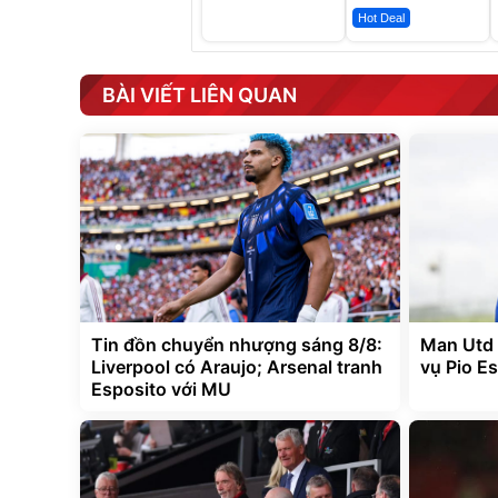
Hot Deal
BÀI VIẾT LIÊN QUAN
Tin đồn chuyển nhượng sáng 8/8:
Man Utd 
Liverpool có Araujo; Arsenal tranh
vụ Pio E
Esposito với MU