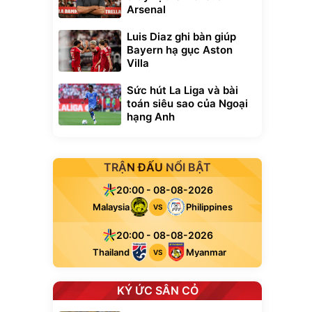
Arsenal
Luis Diaz ghi bàn giúp
Bayern hạ gục Aston
Villa
Sức hút La Liga và bài
toán siêu sao của Ngoại
hạng Anh
TRẬN ĐẤU NỔI BẬT
20:00 - 08-08-2026
Malaysia
Philippines
VS
20:00 - 08-08-2026
Thailand
Myanmar
VS
KÝ ỨC SÂN CỎ