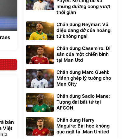
Payet: Kẻ lãng du và
những đường cong vượt
thời gian
Chân dung Neymar: Vũ
điệu dang dở của hoàng
tử không ngai
raes
Chân dung Casemiro: Di
sản của một chiến binh
tại Man Utd
Chân dung Marc Guehi:
Mảnh ghép lý tưởng cho
Man City
Chân dung Sadio Mane:
Tượng đài bất tử tại
AFCON
Chân dung Harry
và bàn
Maguire: Bài học không
a Việt
gục ngã tại Man United
hia