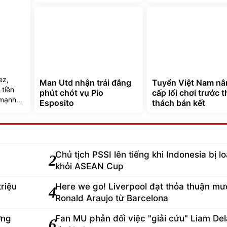
ez,
Man Utd nhận trái đắng
Tuyển Việt Nam nâ
tiền
phút chót vụ Pio
cấp lối chơi trước 
 mạnh
Esposito
thách bán kết
Chủ tịch PSSI lên tiếng khi Indonesia bị lo
2
khỏi ASEAN Cup
triệu
Here we go! Liverpool đạt thỏa thuận mư
4
Ronald Araujo từ Barcelona
ớng
Fan MU phản đối việc "giải cứu" Liam De
6