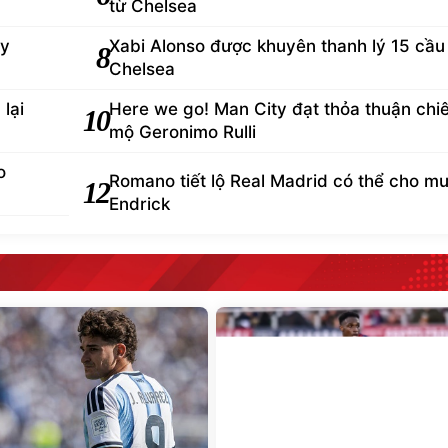
từ Chelsea
ey
Xabi Alonso được khuyên thanh lý 15 cầu
8
Chelsea
lại
Here we go! Man City đạt thỏa thuận chi
10
mộ Geronimo Rulli
o
Romano tiết lộ Real Madrid có thể cho m
12
Endrick