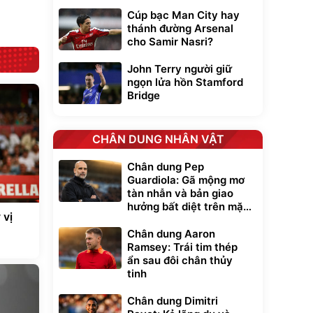
Đã bán nhiều
Cúp bạc Man City hay
thánh đường Arsenal
cho Samir Nasri?
John Terry người giữ
ngọn lửa hồn Stamford
Bridge
CHÂN DUNG NHÂN VẬT
Chân dung Pep
Guardiola: Gã mộng mơ
tàn nhẫn và bản giao
hưởng bất diệt trên mặt
 vị
cỏ xanh
Chân dung Aaron
Ramsey: Trái tim thép
ẩn sau đôi chân thủy
tinh
Chân dung Dimitri