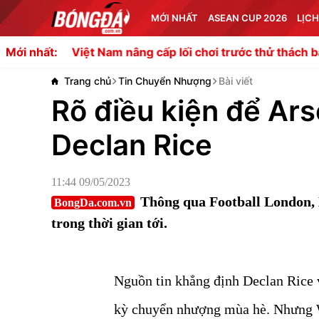
MỚI NHẤT
ASEAN CUP 2026
LỊCH
 Nam nâng cấp lối chơi trước thử thách bán kết
Romano t
Mới nhất:
Trang chủ
Tin Chuyển Nhượng
Bài viết
Rõ điều kiện để Ars
Declan Rice
11:44 09/05/2023
Thông qua Football London, 
BongDa.com.vn
trong thời gian tới.
Nguồn tin khẳng định Declan Rice 
kỳ chuyển nhượng mùa hè. Nhưng 