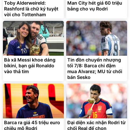
Toby Alderweireld:
Man City hét giá 60 triệu
Rashford là chữ ký tuyệt
bảng cho vụ Rodri
vời cho Tottenham
Bạt phủ xe ô tô cao cấp,
Xe đạp điện trợ lực G-
tráng nhôm 03 lớp
Force C14 gấp gọn bỏ cốp
tiện lợi
392.000
9.900.000
đ
đ
325.000
7.092.000
Bà xã Messi khoe dáng
đ
Tin đồn chuyển nhượng
đ
bikini, bạn gái Ronaldo
tối 7/8: Barca chi đậm
Đã bán nhiều
Đang xem nhiều
vào thả tim
mua Alvarez; MU từ chối
G-FORCE VIETNA
bán Sesko
Barca ra giá 45 triệu euro
Đại diện xác nhận Rodri từ
chiêu mộ Rodri
chối Real để chọn