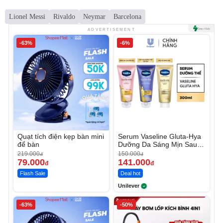
Lionel Messi
Rivaldo
Neymar
Barcelona
ADVERTISEMENT
-63%
-6%
Quạt tích điện kẹp bàn mini
Serum Vaseline Gluta-Hya
để bàn
Dưỡng Da Sáng Mịn Sau 7
Ngày
219.000
150.000
đ
đ
79.000
141.000
đ
đ
Flash Sale
Deal hot
Unilever
-63%
-50%