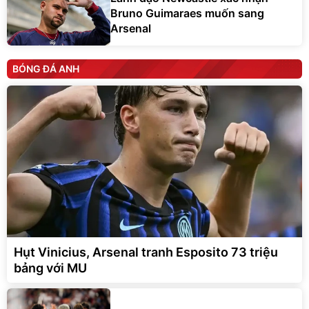
Bruno Guimaraes muốn sang
Arsenal
BÓNG ĐÁ ANH
Hụt Vinicius, Arsenal tranh Esposito 73 triệu
bảng với MU