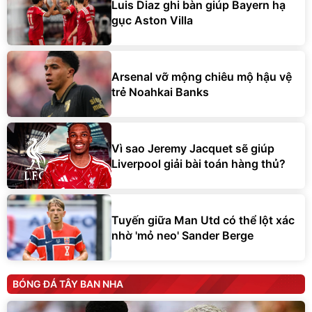
Luis Diaz ghi bàn giúp Bayern hạ
gục Aston Villa
Arsenal vỡ mộng chiêu mộ hậu vệ
trẻ Noahkai Banks
Vì sao Jeremy Jacquet sẽ giúp
Liverpool giải bài toán hàng thủ?
Tuyến giữa Man Utd có thể lột xác
nhờ 'mỏ neo' Sander Berge
BÓNG ĐÁ TÂY BAN NHA