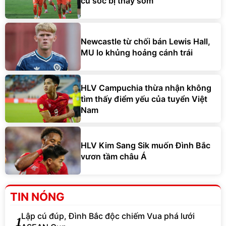
cú sốc bị thay sớm
Newcastle từ chối bán Lewis Hall,
MU lo khủng hoảng cánh trái
HLV Campuchia thừa nhận không
tìm thấy điểm yếu của tuyển Việt
Nam
HLV Kim Sang Sik muốn Đình Bắc
vươn tầm châu Á
TIN NÓNG
Lập cú đúp, Đình Bắc độc chiếm Vua phá lưới
1