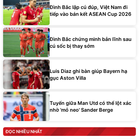
Đình Bắc lập cú đúp, Việt Nam đi
tiếp vào bán kết ASEAN Cup 2026
Đình Bắc chứng minh bản lĩnh sau
cú sốc bị thay sớm
Luis Diaz ghi bàn giúp Bayern hạ
gục Aston Villa
Tuyến giữa Man Utd có thể lột xác
nhờ 'mỏ neo' Sander Berge
ĐỌC NHIỀU NHẤT