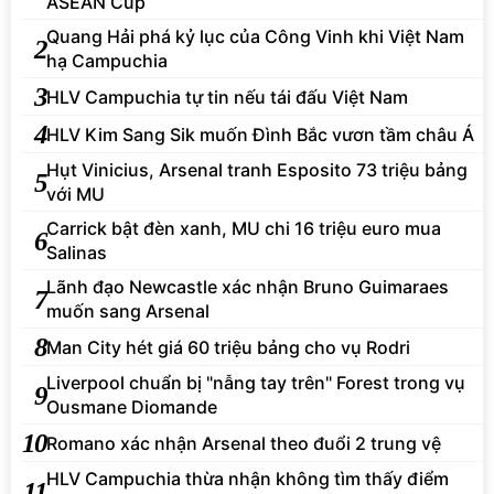
ASEAN Cup
Quang Hải phá kỷ lục của Công Vinh khi Việt Nam
2
hạ Campuchia
3
HLV Campuchia tự tin nếu tái đấu Việt Nam
4
HLV Kim Sang Sik muốn Đình Bắc vươn tầm châu Á
Hụt Vinicius, Arsenal tranh Esposito 73 triệu bảng
5
với MU
Carrick bật đèn xanh, MU chi 16 triệu euro mua
6
Salinas
Lãnh đạo Newcastle xác nhận Bruno Guimaraes
7
muốn sang Arsenal
8
Man City hét giá 60 triệu bảng cho vụ Rodri
Liverpool chuẩn bị "nẫng tay trên" Forest trong vụ
9
Ousmane Diomande
10
Romano xác nhận Arsenal theo đuổi 2 trung vệ
HLV Campuchia thừa nhận không tìm thấy điểm
11