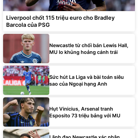
Liverpool chốt 115 triệu euro cho Bradley
Barcola của PSG
Newcastle từ chối bán Lewis Hall,
MU lo khủng hoảng cánh trái
Sức hút La Liga và bài toán siêu
sao của Ngoại hạng Anh
Hụt Vinicius, Arsenal tranh
Esposito 73 triệu bảng với MU
Lãnh đạo Newcastle xác nhận