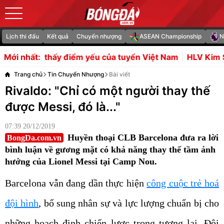
Lịch thi đấu
Kết quả
Chuyển nhượng
ASEAN Championship
N
m yếu của tuyển Việt Nam
HLV Kim Sang Sik muốn Đình
Mới nhất:
Trang chủ
Tin Chuyển Nhượng
Bài viết
Rivaldo: "Chỉ có một người thay thế
được Messi, đó là..."
07:39 20/12/2019
Huyền thoại CLB Barcelona đưa ra lời
BongDa.com.vn
bình luận về gương mặt có khả năng thay thế tầm ảnh
hưởng của Lionel Messi tại Camp Nou.
Barcelona vẫn đang dần thực hiện
công cuộc trẻ hoá
đội hình
, bổ sung nhân sự và lực lượng chuẩn bị cho
những hoạch định chiến lược trong tương lai. Đội