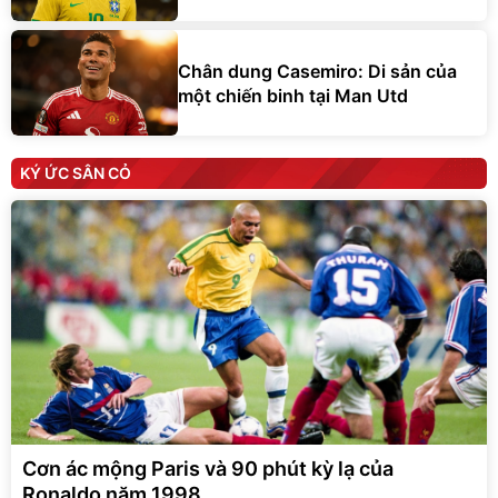
Chân dung Casemiro: Di sản của
một chiến binh tại Man Utd
KÝ ỨC SÂN CỎ
Cơn ác mộng Paris và 90 phút kỳ lạ của
Ronaldo năm 1998