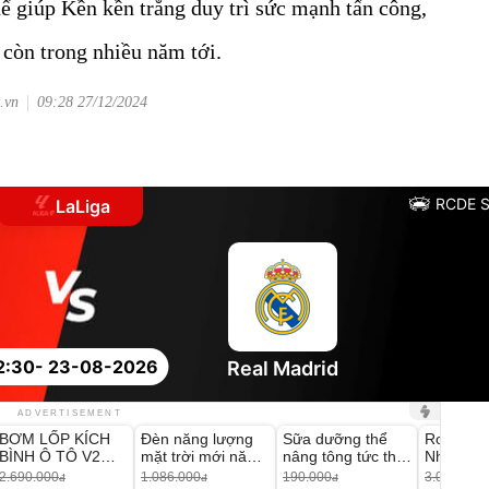
ể giúp Kền kền trắng duy trì sức mạnh tấn công,
 còn trong nhiều năm tới.
.vn
09:28 27/12/2024
RCDE S
LaLiga
2:30
- 23-08-2026
Real Madrid
Unmute
Unmute
Unmute
Unmute
ADVERTISEMENT
BƠM LỐP KÍCH
Đèn năng lượng
Sữa dưỡng thể
Robot Hú
-37%
-56%
-27%
BÌNH Ô TÔ V2
mặt trời mới năm
nâng tông tức thì
Nhà - D2
4IN1 Medicar
2026 có 120 viên
Vaseline Body
Thông M
2.690.000
1.086.000
190.000
3.000.000
đ
đ
đ