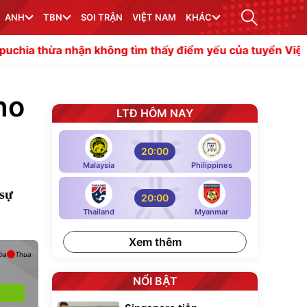
ANH
TBN
SOI TRẬN
VIỆT NAM
KHÁC
nhận không tìm thấy điểm yếu của tuyển Việt Nam
HLV 
ho
LTĐ HÔM NAY
20:00
Malaysia
Philippines
 sự
20:00
Thailand
Myanmar
Xem thêm
òa
Thua
NỔI BẬT