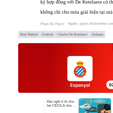
ký hợp đồng với De Ketelaere có th
không chỉ cho mùa giải hiện tại mà
Nguồn: giaitri.thoibaovhnt.com
Phạm Bá Thạch
Real Madrid
Endrick
Charles De Ketelaere
Atalanta
0
Espanyol
Unmute
Đai ngồi ô tô cho
bé CECILA cho bé
1-9 tuổi