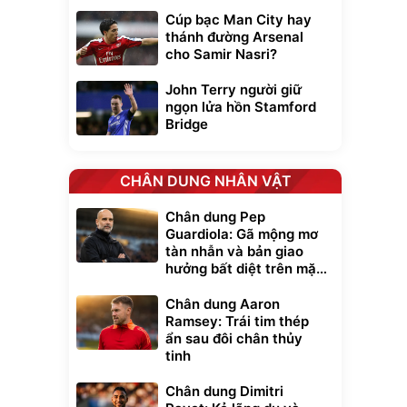
Cúp bạc Man City hay
thánh đường Arsenal
cho Samir Nasri?
John Terry người giữ
ngọn lửa hồn Stamford
Bridge
CHÂN DUNG NHÂN VẬT
Chân dung Pep
Guardiola: Gã mộng mơ
tàn nhẫn và bản giao
hưởng bất diệt trên mặt
cỏ xanh
Chân dung Aaron
Ramsey: Trái tim thép
ẩn sau đôi chân thủy
tinh
Chân dung Dimitri