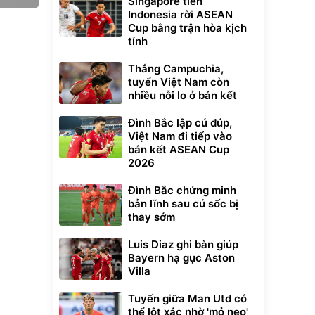
Singapore tiễn
Indonesia rời ASEAN
Cup bằng trận hòa kịch
tính
Thắng Campuchia,
tuyển Việt Nam còn
nhiều nỗi lo ở bán kết
Đình Bắc lập cú đúp,
Việt Nam đi tiếp vào
bán kết ASEAN Cup
2026
Đình Bắc chứng minh
bản lĩnh sau cú sốc bị
thay sớm
Luis Diaz ghi bàn giúp
Bayern hạ gục Aston
Villa
Tuyến giữa Man Utd có
thể lột xác nhờ 'mỏ neo'