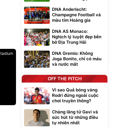
DNA Anderlecht:
Champagne Football và
màu tím Hoàng gia
DNA AS Monaco:
Nghịch lý tuyệt đẹp bên
bờ Địa Trung Hải
DNA Gremio: Không
tadium
Joga Bonito, chỉ có máu
và nước mắt
OFF THE PITCH
Vì sao Quả bóng vàng
Rodri đứng ngoài cuộc
chơi truyền thông?
Unmute
Chàng lãng tử Gavi và
t Bụi Lau
Vali Bamozo
sức hút từ những điều
-001 -
Khung Nhôm
tự nhiên nhất
inh
9066 Size
1.000.000
đ
đ