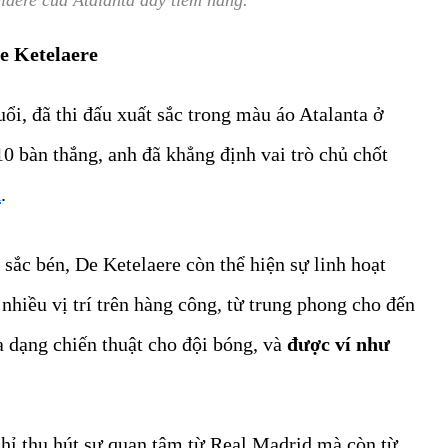
laere của Atalanta đầy tiềm năng.
e Ketelaere
uổi, đã thi đấu xuất sắc trong màu áo Atalanta ở
10 bàn thắng, anh đã khẳng định vai trò chủ chốt
A
.
sắc bén, De Ketelaere còn thể hiện sự linh hoạt
 nhiều vị trí trên hàng công, từ trung phong cho đến
a dạng chiến thuật cho đội bóng, và
được ví như
hỉ thu hút sự quan tâm từ Real Madrid mà còn từ