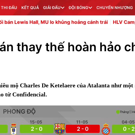
 THI ĐẤU
KẾT QUẢ
GIẢI ĐẤU
ĐỘI BÓNG
CHUYỂN NHƯỢNG
Hall, MU lo khủng hoảng cánh trái
HLV Campuchia thừa 
 án thay thế hoàn hảo c
iêu mộ Charles De Ketelaere của Atalanta như một
o từ Confidencial.
PHONG ĐỘ
Thắng
H
15-05
11-05
04-05
2 - 0
2 - 0
0 - 2