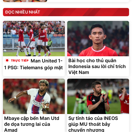
ĐỌC NHIỀU NHẤT
Bài học cho thủ quân
Man United 1-
Indonesia sau lời chỉ trích
1 PSG: Tielemans góp mặt
Việt Nam
Mbaye cập bến Man Utd
Sự tỉnh táo của INEOS
đe dọa tương lai của
giúp MU thoát bẫy
Amad
chuyển nhượng