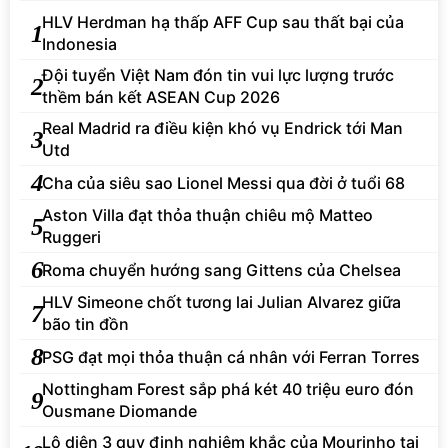
HLV Herdman hạ thấp AFF Cup sau thất bại của
1
Indonesia
Đội tuyển Việt Nam đón tin vui lực lượng trước
2
thềm bán kết ASEAN Cup 2026
Real Madrid ra điều kiện khó vụ Endrick tới Man
3
Utd
4
Cha của siêu sao Lionel Messi qua đời ở tuổi 68
Aston Villa đạt thỏa thuận chiêu mộ Matteo
5
Ruggeri
6
Roma chuyển hướng sang Gittens của Chelsea
HLV Simeone chốt tương lai Julian Alvarez giữa
7
bão tin đồn
8
PSG đạt mọi thỏa thuận cá nhân với Ferran Torres
Nottingham Forest sắp phá két 40 triệu euro đón
9
Ousmane Diomande
Lộ diện 3 quy định nghiêm khắc của Mourinho tại