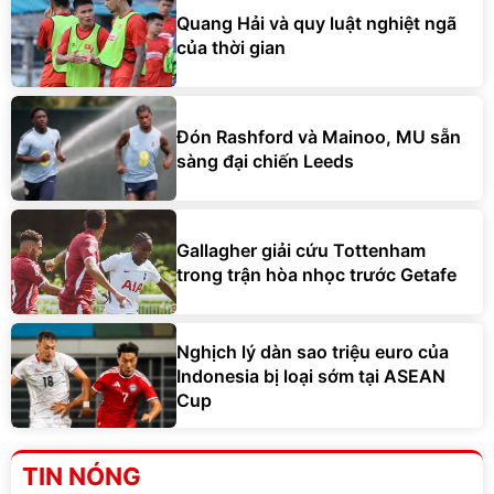
Quang Hải và quy luật nghiệt ngã
của thời gian
Đón Rashford và Mainoo, MU sẵn
sàng đại chiến Leeds
Gallagher giải cứu Tottenham
trong trận hòa nhọc trước Getafe
Nghịch lý dàn sao triệu euro của
Indonesia bị loại sớm tại ASEAN
Cup
TIN NÓNG