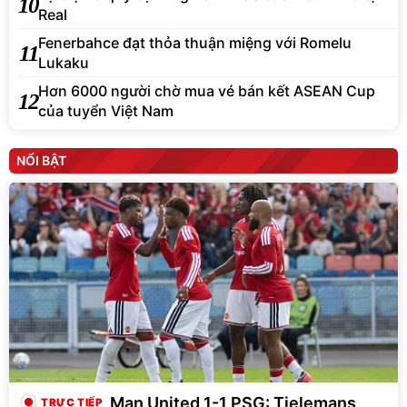
10
Real
Fenerbahce đạt thỏa thuận miệng với Romelu
11
Lukaku
Hơn 6000 người chờ mua vé bán kết ASEAN Cup
12
của tuyển Việt Nam
NỔI BẬT
Man United 1-1 PSG: Tielemans