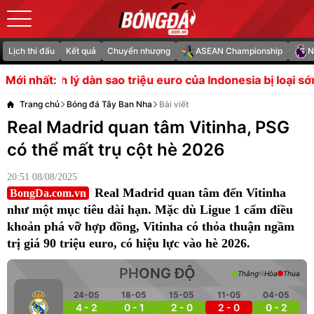
Lịch thi đấu
Kết quả
Chuyển nhượng
ASEAN Championship
N
riệu euro của Indonesia bị loại sớm tại ASEAN Cup
HLV H
Mới nhất:
Trang chủ
Bóng đá Tây Ban Nha
Bài viết
Real Madrid quan tâm Vitinha, PSG
có thể mất trụ cột hè 2026
20:51 08/08/2025
Real Madrid quan tâm đến Vitinha
BongDa.com.vn
như một mục tiêu dài hạn. Mặc dù Ligue 1 cấm điều
khoản phá vỡ hợp đồng, Vitinha có thỏa thuận ngầm
trị giá 90 triệu euro, có hiệu lực vào hè 2026.
PHONG ĐỘ
Thắng
Hòa
Thua
24-05
18-05
15-05
11-05
04-05
4 - 2
0 - 1
2 - 0
2 - 0
0 - 2