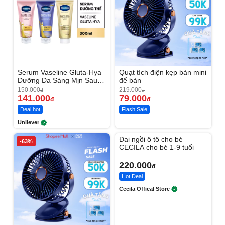
Serum Vaseline Gluta-Hya
Quạt tích điện kẹp bàn mini
Dưỡng Da Sáng Mịn Sau 7
để bàn
Ngày
150.000
219.000
đ
đ
141.000
79.000
đ
đ
Deal hot
Flash Sale
Unilever
Unmute
Đai ngồi ô tô cho bé
-63%
CECILA cho bé 1-9 tuổi
220.000
đ
Hot Deal
Cecila Offical Store