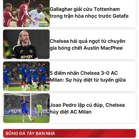
Gallagher giải cứu Tottenham
trong trận hòa nhọc trước Getafe
Chelsea hái quả ngọt từ chuyên
gia bóng chết Austin MacPhee
5 điểm nhấn Chelsea 3-0 AC
Milan: Sự hủy diệt từ tuyến giữa
Joao Pedro lập cú đúp, Chelsea
hủy diệt AC Milan
BÓNG ĐÁ TÂY BAN NHA