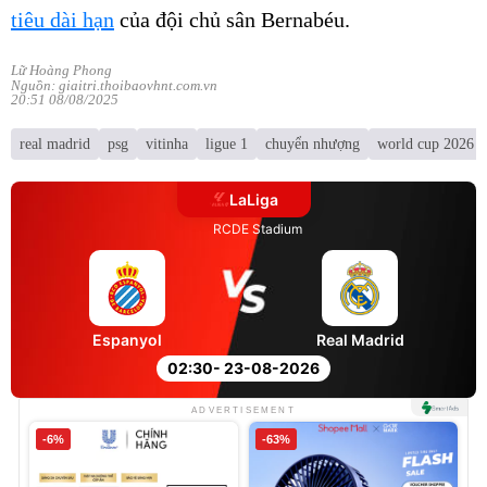
tiêu dài hạn
của đội chủ sân Bernabéu.
Lữ Hoàng Phong
Nguồn: giaitri.thoibaovhnt.com.vn
20:51 08/08/2025
real madrid
psg
vitinha
ligue 1
chuyển nhượng
world cup 2026
LaLiga
RCDE Stadium
Espanyol
Real Madrid
02:30
- 23-08-2026
ADVERTISEMENT
-6%
-63%