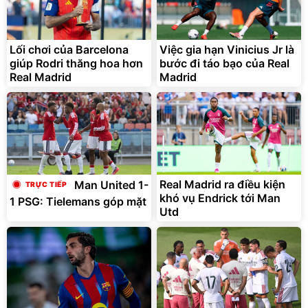
Lót ghế ôtô, nâng lưng
chống nóng giúp thoải mái
trong di chuyển
295.000
Lối chơi của Barcelona
Việc gia hạn Vinicius Jr là
đ
giúp Rodri thăng hoa hơn
bước đi táo bạo của Real
Đã bán nhiều
Real Madrid
Madrid
Real Madrid ra điều kiện
Man United 1-
khó vụ Endrick tới Man
1 PSG: Tielemans góp mặt
Utd