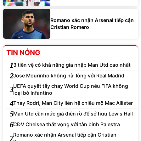
Romano xác nhận Arsenal tiếp cận
Cristian Romero
TIN NÓNG
1
3 tiền vệ có khả năng gia nhập Man Utd cao nhất
2
Jose Mourinho không hài lòng với Real Madrid
UEFA quyết tẩy chay World Cup nếu FIFA không
3
loại bỏ Infantino
4
Thay Rodri, Man City liên hệ chiêu mộ Mac Allister
5
Man Utd cần mức giá điên rồ để sở hữu Lewis Hall
6
CĐV Chelsea thất vọng với tân binh Palestra
Romano xác nhận Arsenal tiếp cận Cristian
7