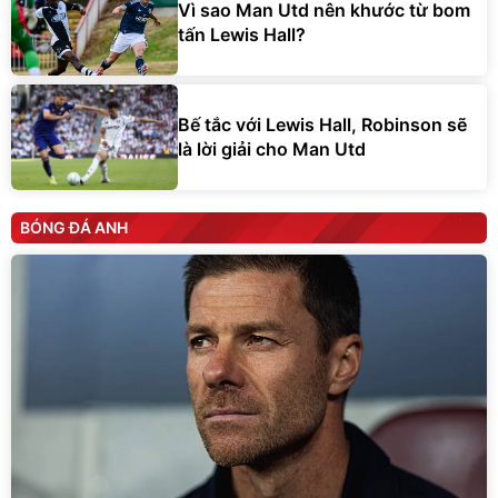
Vì sao Man Utd nên khước từ bom
tấn Lewis Hall?
Bế tắc với Lewis Hall, Robinson sẽ
là lời giải cho Man Utd
BÓNG ĐÁ ANH