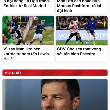
3 đội bóng La Liga tranh
Man Utd cân nhắc đưa
Endrick từ Real Madrid
Marcus Rashford trở lại
đội hình
Vì sao Man Utd nên
CĐV Chelsea thất vọng
khước từ bom tấn Lewis
với tân binh Palestra
Hall?
MỚI NHẤT