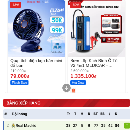
-63%
-50%
Quạt tích điện kẹp bàn mini
Bơm Lốp Kích Bình Ô Tô
để bàn
V2 4in1 MEDICAR –
12.000mAh
219.000
2.690.000
đ
đ
79.000
1.335.100
đ
đ
Flash Sale
Hot Deal
Unmute
Unmute
Máy ép chậm trái cây
Máy rửa xe cầm tay xịt rửa
BẢNG XẾP HẠNG
Elmich JEE 1855OL
cao áp có tạo bọt tuyết
3.000.000
đ
#
Đội bóng
Tr
T
H
B
BT
BB
+/-
Đ
P
2.143.650
399.000
đ
đ
Flash Sale
Đã bán nhiều
2
38
27
5
6
77
35
42
86
Real Madrid
T