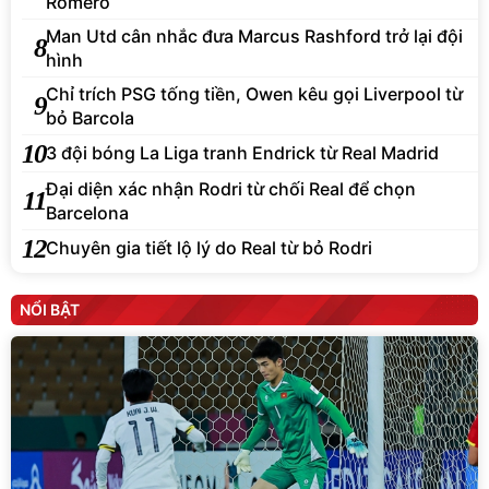
Romero
Man Utd cân nhắc đưa Marcus Rashford trở lại đội
8
hình
Chỉ trích PSG tống tiền, Owen kêu gọi Liverpool từ
9
bỏ Barcola
10
3 đội bóng La Liga tranh Endrick từ Real Madrid
Đại diện xác nhận Rodri từ chối Real để chọn
11
Barcelona
12
Chuyên gia tiết lộ lý do Real từ bỏ Rodri
NỔI BẬT