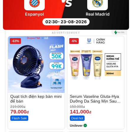
Espanyol
Real Madrid
02:30
- 23-08-2026
ADVERTISEMENT
-63%
-6%
Quạt tích điện kẹp bàn mini
Serum Vaseline Gluta-Hya
để bàn
Dưỡng Da Sáng Mịn Sau 7
Ngày
219.000
150.000
đ
đ
79.000
141.000
đ
đ
Flash Sale
Deal hot
Unilever