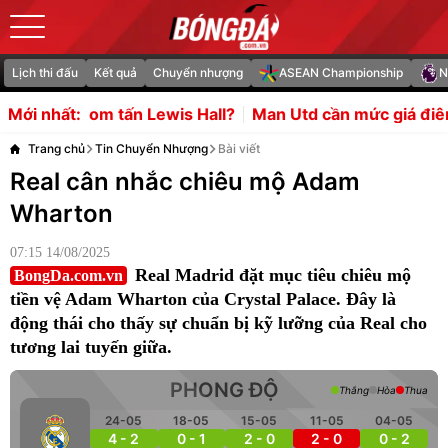
Lịch thi đấu
Kết quả
Chuyển nhượng
ASEAN Championship
N
ấn Lewis Hall?
Man Utd cần mức giá điên rồ để sở hữu L
Mới nhất:
Trang chủ
Tin Chuyển Nhượng
Bài viết
Real cân nhắc chiêu mộ Adam
Wharton
07:15 14/08/2025
Real Madrid đặt mục tiêu chiêu mộ
BongDa.com.vn
tiền vệ Adam Wharton của Crystal Palace. Đây là
động thái cho thấy sự chuẩn bị kỹ lưỡng của Real cho
tương lai tuyến giữa.
PHONG ĐỘ
Thắng
Hòa
Thua
24-05
18-05
15-05
11-05
04-05
4 - 2
0 - 1
2 - 0
2 - 0
0 - 2