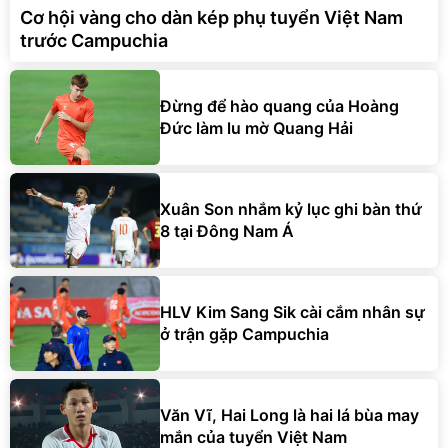
Cơ hội vàng cho dàn kép phụ tuyển Việt Nam
trước Campuchia
Đừng để hào quang của Hoàng
Đức làm lu mờ Quang Hải
Xuân Son nhắm kỷ lục ghi bàn thứ
8 tại Đông Nam Á
HLV Kim Sang Sik cài cắm nhân sự
ở trận gặp Campuchia
Văn Vĩ, Hai Long là hai lá bùa may
mắn của tuyển Việt Nam