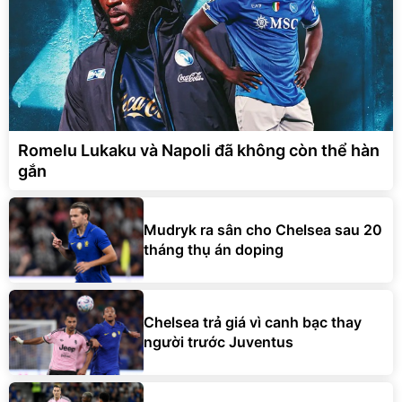
Romelu Lukaku và Napoli đã không còn thể hàn
gắn
Mudryk ra sân cho Chelsea sau 20
tháng thụ án doping
Chelsea trả giá vì canh bạc thay
người trước Juventus