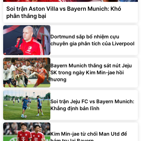
Soi trận Aston Villa vs Bayern Munich: Khó
phân thắng bại
Dortmund sắp bổ nhiệm cựu
chuyên gia phân tích của Liverpool
Bayern Munich thắng sát nút Jeju
SK trong ngày Kim Min-jae hồi
hương
Soi trận Jeju FC vs Bayern Munich:
Khẳng định bản lĩnh
Kim Min-jae từ chối Man Utd để
bám trụ lại Bayern