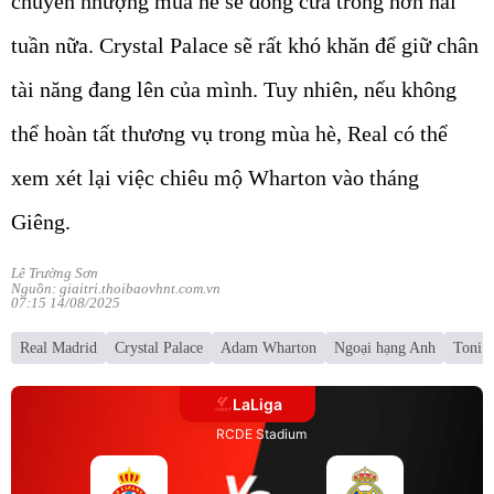
chuyển nhượng mùa hè sẽ đóng cửa trong hơn hai
tuần nữa. Crystal Palace sẽ rất khó khăn để giữ chân
tài năng đang lên của mình. Tuy nhiên, nếu không
thể hoàn tất thương vụ trong mùa hè, Real có thể
xem xét lại việc chiêu mộ Wharton vào tháng
Giêng.
Lê Trường Sơn
Nguồn: giaitri.thoibaovhnt.com.vn
07:15 14/08/2025
Real Madrid
Crystal Palace
Adam Wharton
Ngoại hạng Anh
Toni 
LaLiga
RCDE Stadium