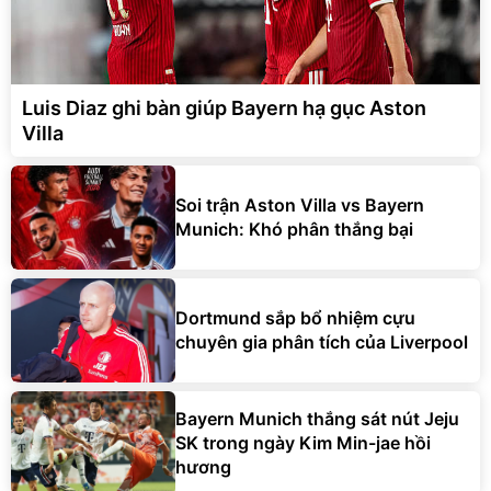
Luis Diaz ghi bàn giúp Bayern hạ gục Aston
Villa
Soi trận Aston Villa vs Bayern
Munich: Khó phân thắng bại
Dortmund sắp bổ nhiệm cựu
chuyên gia phân tích của Liverpool
Bayern Munich thắng sát nút Jeju
SK trong ngày Kim Min-jae hồi
hương