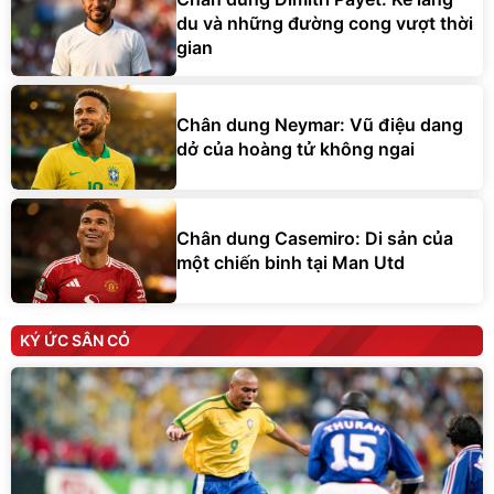
du và những đường cong vượt thời
gian
Chân dung Neymar: Vũ điệu dang
dở của hoàng tử không ngai
Chân dung Casemiro: Di sản của
một chiến binh tại Man Utd
KÝ ỨC SÂN CỎ