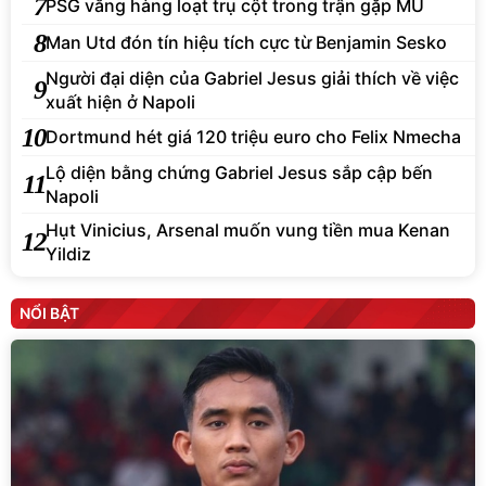
7
PSG vắng hàng loạt trụ cột trong trận gặp MU
8
Man Utd đón tín hiệu tích cực từ Benjamin Sesko
Người đại diện của Gabriel Jesus giải thích về việc
9
xuất hiện ở Napoli
10
Dortmund hét giá 120 triệu euro cho Felix Nmecha
Lộ diện bằng chứng Gabriel Jesus sắp cập bến
11
Napoli
Hụt Vinicius, Arsenal muốn vung tiền mua Kenan
12
Yildiz
NỔI BẬT