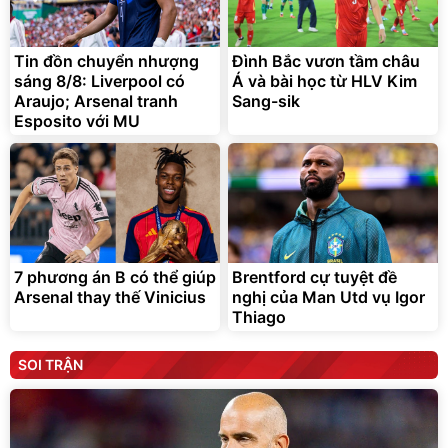
Tin đồn chuyển nhượng
Đình Bắc vươn tầm châu
sáng 8/8: Liverpool có
Á và bài học từ HLV Kim
Araujo; Arsenal tranh
Sang-sik
Esposito với MU
7 phương án B có thể giúp
Brentford cự tuyệt đề
Arsenal thay thế Vinicius
nghị của Man Utd vụ Igor
Thiago
SOI TRẬN