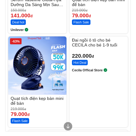
Dưỡng Da Sáng Mịn Sau 7
để bàn
Ngày
150.000
219.000
đ
đ
141.000
79.000
đ
đ
Deal hot
Flash Sale
Unilever
Unmute
Đai ngồi ô tô cho bé
-63%
CECILA cho bé 1-9 tuổi
220.000
đ
Hot Deal
Cecila Offical Store
Quạt tích điện kẹp bàn mini
để bàn
219.000
đ
79.000
đ
Flash Sale
Unmute
Unmute
Sữa dưỡng thể nâng tông
Robot Hút Bụi Lau Nhà -