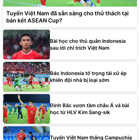
Tuyển Việt Nam đã sẵn sàng cho thử thách tại
bán kết ASEAN Cup?
Bài học cho thủ quân Indonesia
sau lời chỉ trích Việt Nam
Báo Indonesia tố trọng tài xử ép
khiến đội nhà bị loại sớm
Đình Bắc vươn tầm châu Á và bài
học từ HLV Kim Sang-sik
Tuyển Việt Nam thắng Campuchia