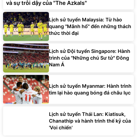
và sự trỗi dậy của "The Azkals"
Lịch sử tuyển Malaysia: Từ hào
quang "Mãnh hổ" đến những thách
thức thời đại
Lịch sử Đội tuyển Singapore: Hành
trình của "Những chú Sư tử" Đông
Nam Á
Lịch sử tuyển Myanmar: Hành trình
tìm lại hào quang bóng đá châu lục
Lịch sử tuyển Thái Lan: Kiatisuk,
Chanathip và hành trình thế kỷ của
'Voi chiến'