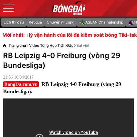
Lịch thi đấu
Kết quả
Chuyển nhượng
ASEAN Championship
N
h của lối đá kiểm soát bóng Tiki-taka
Người đại diện của 
Mới nhất:
Trang chủ
Video Tổng Hợp Trận Đấu
Bài viết
RB Leipzig 4-0 Freiburg (vòng 29
Bundesliga)
21:56 16/04/2017
RB Leipzig 4-0 Freiburg (vòng 29
BongDa.com.vn
Bundesliga).