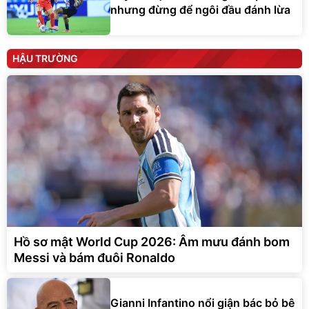
nhưng đừng để ngôi đầu đánh lừa
HẬU TRƯỜNG
Hồ sơ mật World Cup 2026: Âm mưu đánh bom
Messi và bám đuôi Ronaldo
Gianni Infantino nổi giận bác bỏ bê