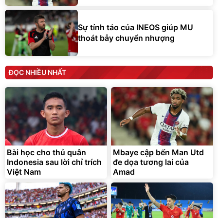
Sự tỉnh táo của INEOS giúp MU
thoát bẫy chuyển nhượng
ĐỌC NHIỀU NHẤT
Bài học cho thủ quân
Mbaye cập bến Man Utd
Indonesia sau lời chỉ trích
đe dọa tương lai của
Việt Nam
Amad