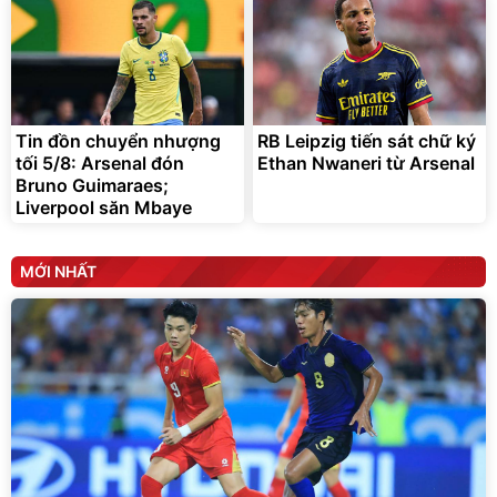
Tin đồn chuyển nhượng
RB Leipzig tiến sát chữ ký
tối 5/8: Arsenal đón
Ethan Nwaneri từ Arsenal
Bruno Guimaraes;
Liverpool săn Mbaye
MỚI NHẤT