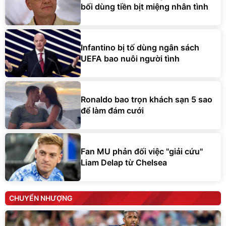
bối dùng tiền bịt miệng nhân tình
Infantino bị tố dùng ngân sách
UEFA bao nuôi người tình
Ronaldo bao trọn khách sạn 5 sao
để làm đám cưới
Fan MU phản đối việc "giải cứu"
Liam Delap từ Chelsea
CHUYỂN NHƯỢNG