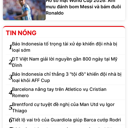
Hồ sơ mật World Cup 2026: Âm
mưu đánh bom Messi và bám đuôi
Ronaldo
TIN NÓNG
Báo Indonesia tố trọng tài xử ép khiến đội nhà bị
1
loại sớm
ĐT Việt Nam giải lời nguyền gần 800 ngày tại Mỹ
2
Đình
Báo Indonesia chỉ thẳng 3 "tội đồ" khiến đội nhà bị
3
loại khỏi AFF Cup
Barcelona nẫng tay trên Atletico vụ Cristian
4
Romero
Brentford cự tuyệt đề nghị của Man Utd vụ Igor
5
Thiago
6
Tiết lộ vai trò của Guardiola giúp Barca cướp Rodri