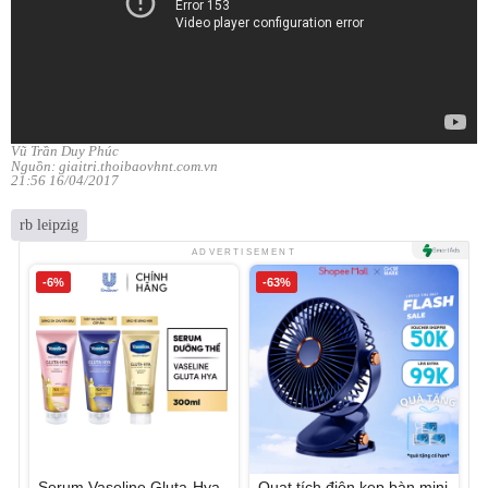
Vũ Trần Duy Phúc
Nguồn: giaitri.thoibaovhnt.com.vn
21:56 16/04/2017
rb leipzig
ADVERTISEMENT
-6%
-63%
Serum Vaseline Gluta-Hya
Quạt tích điện kẹp bàn mini