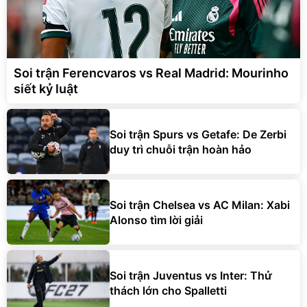
Soi trận Ferencvaros vs Real Madrid: Mourinho
siết kỷ luật
Soi trận Spurs vs Getafe: De Zerbi
duy trì chuỗi trận hoàn hảo
Soi trận Chelsea vs AC Milan: Xabi
Alonso tìm lời giải
Soi trận Juventus vs Inter: Thử
thách lớn cho Spalletti