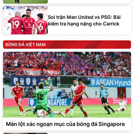
Soi trận Man United vs PSG: Bài
kiểm tra hạng nặng cho Carrick
BÓNG ĐÁ VIỆT NAM
Màn lột xác ngoạn mục của bóng đá Singapore