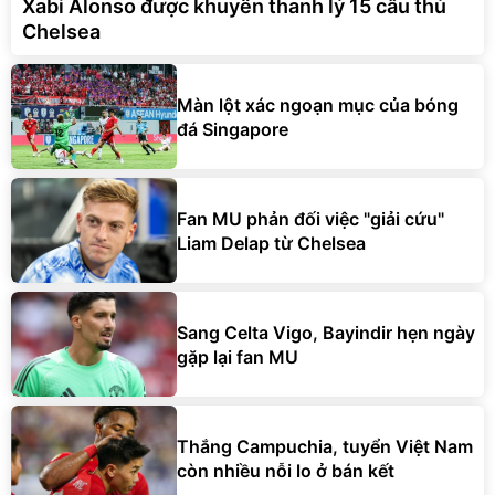
Xabi Alonso được khuyên thanh lý 15 cầu thủ
Chelsea
Màn lột xác ngoạn mục của bóng
đá Singapore
Fan MU phản đối việc "giải cứu"
Liam Delap từ Chelsea
Sang Celta Vigo, Bayindir hẹn ngày
gặp lại fan MU
Thắng Campuchia, tuyển Việt Nam
còn nhiều nỗi lo ở bán kết