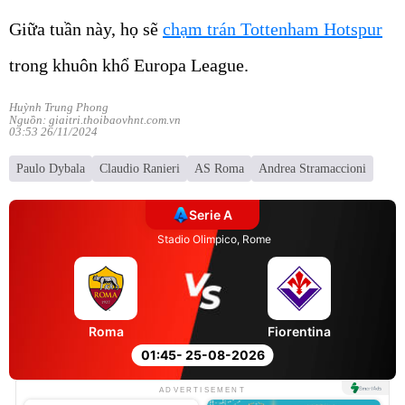
Giữa tuần này, họ sẽ
chạm trán Tottenham Hotspur
trong khuôn khổ Europa League.
Huỳnh Trung Phong
Nguồn: giaitri.thoibaovhnt.com.vn
03:53 26/11/2024
Paulo Dybala
Claudio Ranieri
AS Roma
Andrea Stramaccioni
Serie A
Stadio Olimpico, Rome
Roma
Fiorentina
01:45
- 25-08-2026
Unmute
ADVERTISEMENT