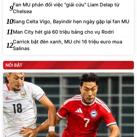
Fan MU phản đối việc "giải cứu" Liam Delap từ
9
Chelsea
10
Sang Celta Vigo, Bayindir hẹn ngày gặp lại fan MU
11
Man City hét giá 60 triệu bảng cho vụ Rodri
Carrick bật đèn xanh, MU chi 16 triệu euro mua
12
Salinas
NỔI BẬT