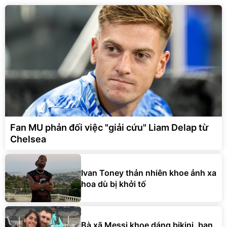
Fan MU phản đối việc "giải cứu" Liam Delap từ
Chelsea
Ivan Toney thản nhiên khoe ảnh xa
hoa dù bị khởi tố
Bà xã Messi khoe dáng bikini, bạn