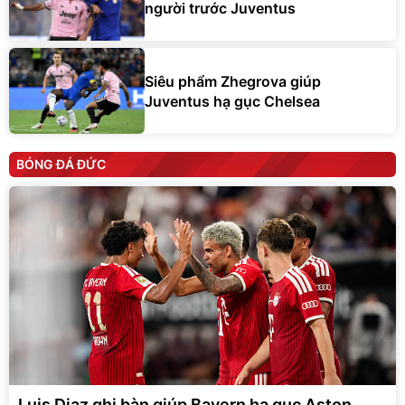
người trước Juventus
Siêu phẩm Zhegrova giúp
Juventus hạ gục Chelsea
BÓNG ĐÁ ĐỨC
Luis Diaz ghi bàn giúp Bayern hạ gục Aston