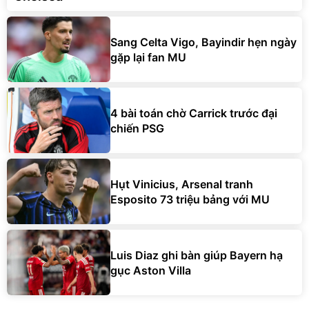
Sang Celta Vigo, Bayindir hẹn ngày
gặp lại fan MU
4 bài toán chờ Carrick trước đại
chiến PSG
Hụt Vinicius, Arsenal tranh
Esposito 73 triệu bảng với MU
Luis Diaz ghi bàn giúp Bayern hạ
gục Aston Villa