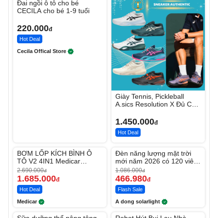
Đai ngồi ô tô cho bé
CECILA cho bé 1-9 tuổi
220.000
đ
Hot Deal
Cecila Offical Store
Giày Tennis, Pickleball
A.sics Resolution X Đủ Các
Phối Màu
1.450.000
đ
Hot Deal
Unmute
Unmute
BƠM LỐP KÍCH BÌNH Ô
Đèn năng lượng mặt trời
-37%
-56%
TÔ V2 4IN1 Medicar
mới năm 2026 có 120 viên
12.000mAh
LED lớn
2.690.000
1.086.000
đ
đ
1.685.000
466.980
đ
đ
Hot Deal
Flash Sale
Medicar
A dong solarlight
Unmute
Unmute