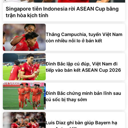
Singapore tiễn Indonesia rời ASEAN Cup bằng
trận hòa kịch tính
Thắng Campuchia, tuyển Việt Nam
còn nhiều nỗi lo ở bán kết
Đình Bắc lập cú đúp, Việt Nam đi
tiếp vào bán kết ASEAN Cup 2026
Đình Bắc chứng minh bản lĩnh sau
cú sốc bị thay sớm
Luis Diaz ghi bàn giúp Bayern hạ