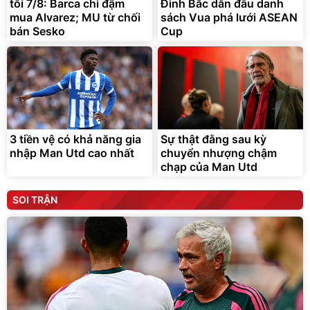
tối 7/8: Barca chi đậm
Đình Bắc dẫn đầu danh
mua Alvarez; MU từ chối
sách Vua phá lưới ASEAN
bán Sesko
Cup
3 tiền vệ có khả năng gia
Sự thật đằng sau kỳ
nhập Man Utd cao nhất
chuyển nhượng chậm
chạp của Man Utd
SOI TRẬN