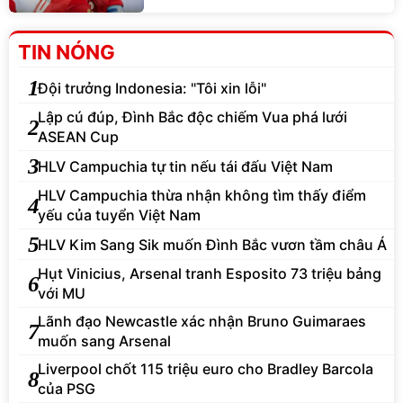
TIN NÓNG
1
Đội trưởng Indonesia: "Tôi xin lỗi"
Lập cú đúp, Đình Bắc độc chiếm Vua phá lưới
2
ASEAN Cup
3
HLV Campuchia tự tin nếu tái đấu Việt Nam
HLV Campuchia thừa nhận không tìm thấy điểm
4
yếu của tuyển Việt Nam
5
HLV Kim Sang Sik muốn Đình Bắc vươn tầm châu Á
Hụt Vinicius, Arsenal tranh Esposito 73 triệu bảng
6
với MU
Lãnh đạo Newcastle xác nhận Bruno Guimaraes
7
muốn sang Arsenal
Liverpool chốt 115 triệu euro cho Bradley Barcola
8
của PSG