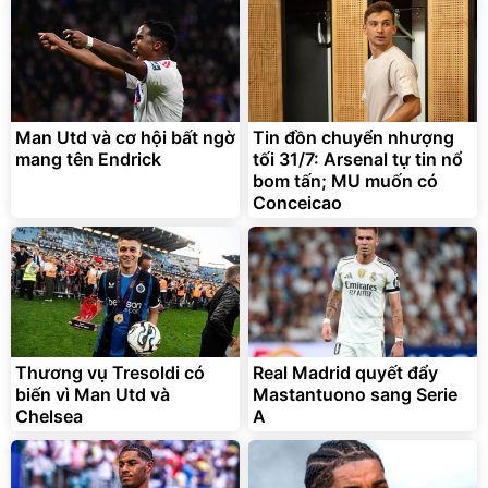
Man Utd và cơ hội bất ngờ
Tin đồn chuyển nhượng
mang tên Endrick
tối 31/7: Arsenal tự tin nổ
bom tấn; MU muốn có
Conceicao
Thương vụ Tresoldi có
Real Madrid quyết đẩy
biến vì Man Utd và
Mastantuono sang Serie
Chelsea
A