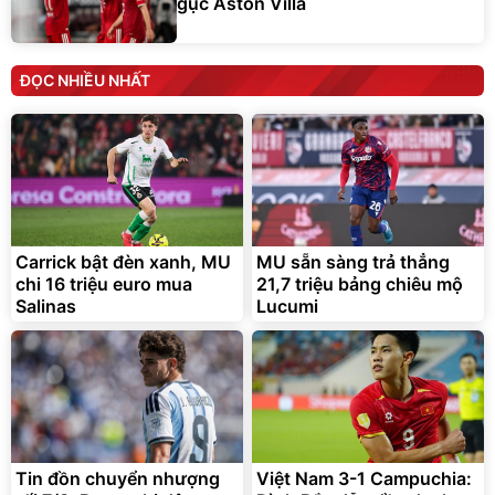
gục Aston Villa
ĐỌC NHIỀU NHẤT
Carrick bật đèn xanh, MU
MU sẵn sàng trả thẳng
chi 16 triệu euro mua
21,7 triệu bảng chiêu mộ
Salinas
Lucumi
Tin đồn chuyển nhượng
Việt Nam 3-1 Campuchia: