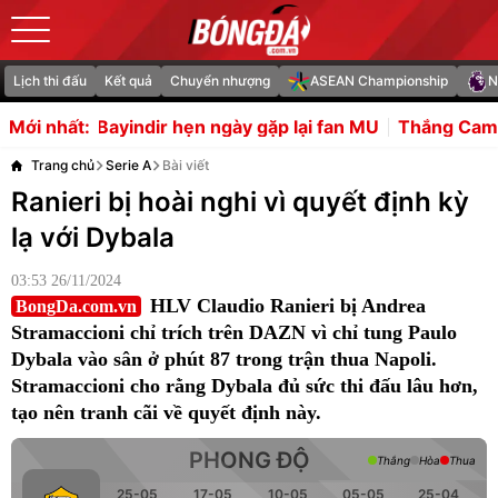
Lịch thi đấu
Kết quả
Chuyển nhượng
ASEAN Championship
N
r hẹn ngày gặp lại fan MU
Thắng Campuchia, tuyển Việt 
Mới nhất:
Trang chủ
Serie A
Bài viết
Ranieri bị hoài nghi vì quyết định kỳ
lạ với Dybala
03:53 26/11/2024
HLV Claudio Ranieri bị Andrea
BongDa.com.vn
Stramaccioni chỉ trích trên DAZN vì chỉ tung Paulo
Dybala vào sân ở phút 87 trong trận thua Napoli.
Stramaccioni cho rằng Dybala đủ sức thi đấu lâu hơn,
tạo nên tranh cãi về quyết định này.
PHONG ĐỘ
Thắng
Hòa
Thua
25-05
17-05
10-05
05-05
25-04