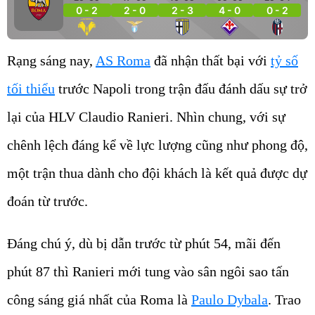
0 - 2
2 - 0
2 - 3
4 - 0
0 - 2
Rạng sáng nay,
AS Roma
đã nhận thất bại với
tỷ số
tối thiểu
trước Napoli trong trận đấu đánh dấu sự trở
lại của HLV Claudio Ranieri. Nhìn chung, với sự
chênh lệch đáng kể về lực lượng cũng như phong độ,
một trận thua dành cho đội khách là kết quả được dự
đoán từ trước.
Đáng chú ý, dù bị dẫn trước từ phút 54, mãi đến
phút 87 thì Ranieri mới tung vào sân ngôi sao tấn
công sáng giá nhất của Roma là
Paulo Dybala
. Trao