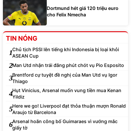
Dortmund hét giá 120 triệu euro
cho Felix Nmecha
TIN NÓNG
Chủ tịch PSSI lên tiếng khi Indonesia bị loại khỏi
1
ASEAN Cup
2
Man Utd nhận trái đắng phút chót vụ Pio Esposito
Brentford cự tuyệt đề nghị của Man Utd vụ Igor
3
Thiago
Hụt Vinicius, Arsenal muốn vung tiền mua Kenan
4
Yildiz
Here we go! Liverpool đạt thỏa thuận mượn Ronald
5
Araujo từ Barcelona
Arsenal hoãn công bố Guimaraes vì vướng mắc
6
giấy tờ