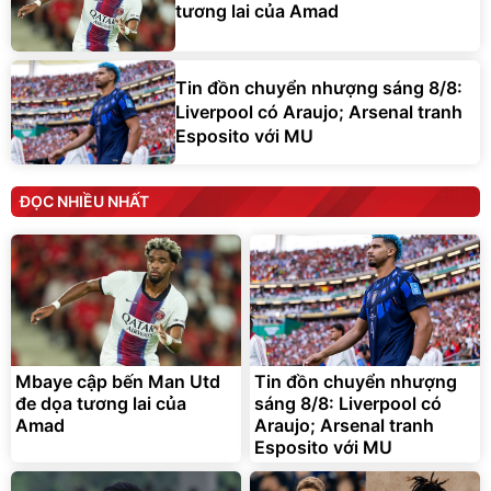
tương lai của Amad
Tin đồn chuyển nhượng sáng 8/8:
Liverpool có Araujo; Arsenal tranh
Esposito với MU
ĐỌC NHIỀU NHẤT
Mbaye cập bến Man Utd
Tin đồn chuyển nhượng
đe dọa tương lai của
sáng 8/8: Liverpool có
Amad
Araujo; Arsenal tranh
Esposito với MU