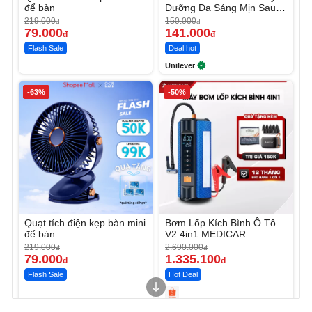
để bàn
Dưỡng Da Sáng Mịn Sau 7
Ngày
219.000
150.000
đ
đ
79.000
141.000
đ
đ
Flash Sale
Deal hot
Unilever
-63%
-50%
Quạt tích điện kẹp bàn mini
Bơm Lốp Kích Bình Ô Tô
để bàn
V2 4in1 MEDICAR –
12.000mAh
219.000
2.690.000
đ
đ
79.000
1.335.100
đ
đ
Flash Sale
Hot Deal
Unmute
Unmute