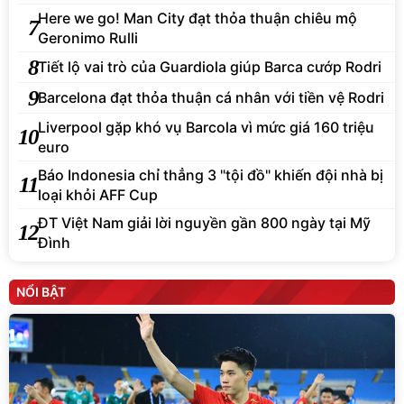
Here we go! Man City đạt thỏa thuận chiêu mộ
7
Geronimo Rulli
8
Tiết lộ vai trò của Guardiola giúp Barca cướp Rodri
9
Barcelona đạt thỏa thuận cá nhân với tiền vệ Rodri
Liverpool gặp khó vụ Barcola vì mức giá 160 triệu
10
euro
Báo Indonesia chỉ thẳng 3 "tội đồ" khiến đội nhà bị
11
loại khỏi AFF Cup
ĐT Việt Nam giải lời nguyền gần 800 ngày tại Mỹ
12
Đình
NỔI BẬT