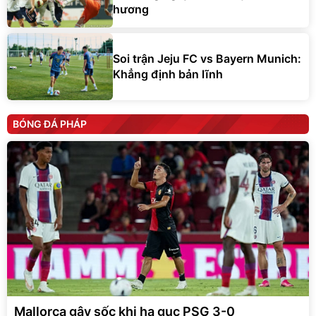
hương
Soi trận Jeju FC vs Bayern Munich:
Khẳng định bản lĩnh
BÓNG ĐÁ PHÁP
Mallorca gây sốc khi hạ gục PSG 3-0