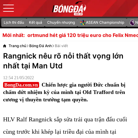
Lịch thi đấu
Kết quả
Chuyển nhượng
ASEAN Championship
N
d hét giá 120 triệu euro cho Felix Nmecha
Xuất hiện 3 k
Mới nhất:
Trang chủ
Bóng Đá Anh
Bài viết
Rangnick nêu rõ nỗi thất vọng lớn
nhất tại Man Utd
12:54 21/05/2022
Chiến lược gia người Đức chuẩn bị
BongDa.com.vn
chấm dứt nhiệm kỳ của mình tại Old Trafford trên
cương vị thuyền trưởng tạm quyền.
HLV Ralf Rangnick sắp sửa trải qua trận đấu cuối
cùng trước khi khép lại triều đại của mình tại