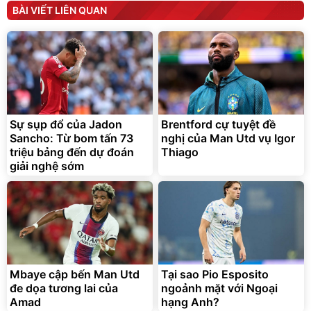
Máy ép chậm trái cây
Máy rửa xe cầm tay xịt rửa
BÀI VIẾT LIÊN QUAN
Elmich JEE 1855OL
cao áp có tạo bọt tuyết
3.000.000
đ
2.143.650
399.000
đ
đ
Flash Sale
Đã bán nhiều
Sự sụp đổ của Jadon
Brentford cự tuyệt đề
Sancho: Từ bom tấn 73
nghị của Man Utd vụ Igor
triệu bảng đến dự đoán
Thiago
giải nghệ sớm
Bạt phủ xe ô tô cao cấp,
Xe đạp điện trợ lực G-
tráng nhôm 03 lớp
Force C14 gấp gọn bỏ cốp
tiện lợi
392.000
9.900.000
đ
đ
325.000
7.092.000
đ
đ
Mbaye cập bến Man Utd
Tại sao Pio Esposito
Đã bán nhiều
Đang xem nhiều
đe dọa tương lai của
ngoảnh mặt với Ngoại
G-FORCE VIETNA
Amad
hạng Anh?