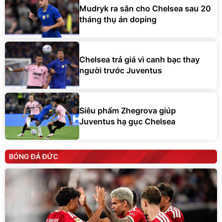
Mudryk ra sân cho Chelsea sau 20
tháng thụ án doping
Chelsea trả giá vì canh bạc thay
người trước Juventus
Siêu phẩm Zhegrova giúp
Juventus hạ gục Chelsea
BÓNG ĐÁ ĐỨC