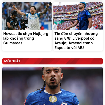
Newcastle chọn Hojbjerg
Tin đồn chuyển nhượng
lấp khoảng trống
sáng 8/8: Liverpool có
Guimaraes
Araujo; Arsenal tranh
Esposito với MU
MỚI NHẤT