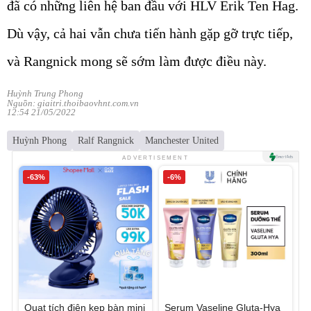
đã có những liên hệ ban đầu với HLV Erik Ten Hag.
Dù vậy, cả hai vẫn chưa tiến hành gặp gỡ trực tiếp,
và Rangnick mong sẽ sớm làm được điều này.
Huỳnh Trung Phong
Nguồn: giaitri.thoibaovhnt.com.vn
12:54 21/05/2022
Huỳnh Phong
Ralf Rangnick
Manchester United
ADVERTISEMENT
-63%
-6%
Quạt tích điện kẹp bàn mini
Serum Vaseline Gluta-Hya