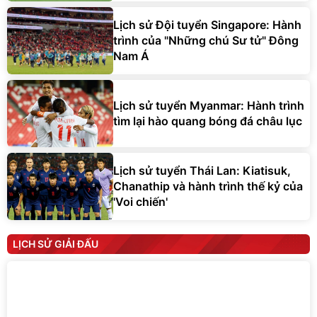
Lịch sử Đội tuyển Singapore: Hành
trình của "Những chú Sư tử" Đông
Nam Á
Lịch sử tuyển Myanmar: Hành trình
tìm lại hào quang bóng đá châu lục
Lịch sử tuyển Thái Lan: Kiatisuk,
Chanathip và hành trình thế kỷ của
'Voi chiến'
LỊCH SỬ GIẢI ĐẤU