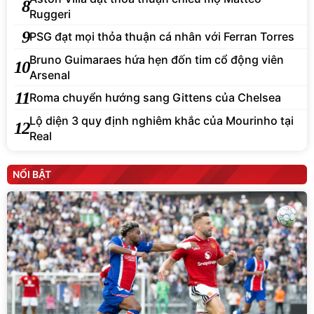
8
Ruggeri
9
PSG đạt mọi thỏa thuận cá nhân với Ferran Torres
Bruno Guimaraes hứa hẹn đốn tim cổ động viên
10
Arsenal
11
Roma chuyển hướng sang Gittens của Chelsea
Lộ diện 3 quy định nghiêm khắc của Mourinho tại
12
Real
NỔI BẬT