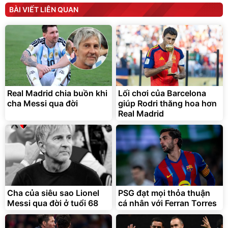
Máy ép chậm trái cây
Máy rửa xe cầm tay xịt rửa
BÀI VIẾT LIÊN QUAN
Elmich JEE 1855OL
cao áp có tạo bọt tuyết
3.000.000
đ
2.143.650
399.000
đ
đ
Flash Sale
Đã bán nhiều
Real Madrid chia buồn khi
Lối chơi của Barcelona
cha Messi qua đời
giúp Rodri thăng hoa hơn
Real Madrid
Bạt phủ xe ô tô cao cấp,
Xe đạp điện trợ lực G-
tráng nhôm 03 lớp
Force C14 gấp gọn bỏ cốp
tiện lợi
392.000
9.900.000
đ
đ
325.000
7.092.000
Cha của siêu sao Lionel
đ
PSG đạt mọi thỏa thuận
đ
Messi qua đời ở tuổi 68
cá nhân với Ferran Torres
Đã bán nhiều
Đang xem nhiều
G-FORCE VIETNA