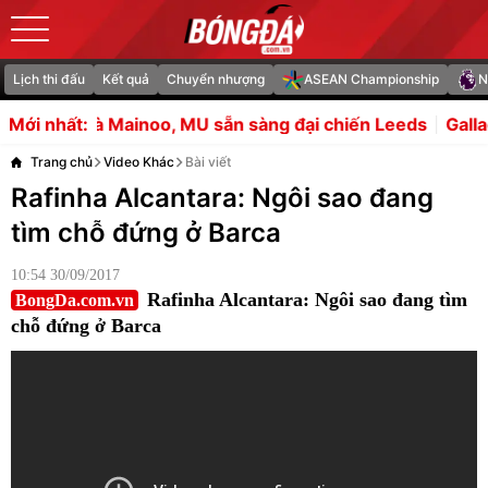
Lịch thi đấu
Kết quả
Chuyển nhượng
ASEAN Championship
N
, MU sẵn sàng đại chiến Leeds
Gallagher giải cứu Tott
Mới nhất:
Trang chủ
Video Khác
Bài viết
Rafinha Alcantara: Ngôi sao đang
tìm chỗ đứng ở Barca
10:54 30/09/2017
Rafinha Alcantara: Ngôi sao đang tìm
BongDa.com.vn
chỗ đứng ở Barca