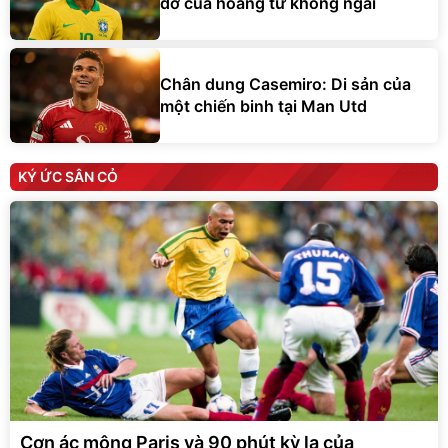
dở của hoàng tử không ngai
Chân dung Casemiro: Di sản của
một chiến binh tại Man Utd
KÝ ỨC SÂN CỎ
Cơn ác mộng Paris và 90 phút kỳ lạ của