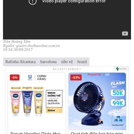
Trần Hoàng Tâm
Nguồn: giaitri.thoibaovhnt.com.vn
10:54 30/09/2017
Rafinha Alcantara
barcelona
tiền vệ
brazil
ADVERTISEMENT
-6%
-63%
Serum Vaseline Gluta-Hya
Quạt tích điện kẹp bàn mini