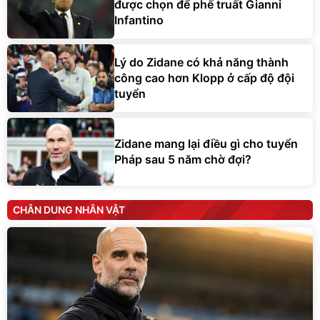
được chọn để phế truất Gianni
Infantino
Lý do Zidane có khả năng thành
công cao hơn Klopp ở cấp độ đội
tuyển
Zidane mang lại điều gì cho tuyển
Pháp sau 5 năm chờ đợi?
CHÂN DUNG NHÂN VẬT