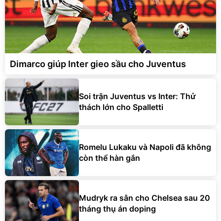
Dimarco giúp Inter gieo sầu cho Juventus
Soi trận Juventus vs Inter: Thử
thách lớn cho Spalletti
Romelu Lukaku và Napoli đã không
còn thể hàn gắn
Mudryk ra sân cho Chelsea sau 20
tháng thụ án doping