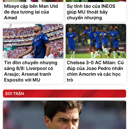
Mbaye cập bến Man Utd
Sự tỉnh táo của INEOS
đe dọa tương lai của
giúp MU thoát bẫy
Amad
chuyển nhượng
Tin đồn chuyển nhượng
Chelsea 3-0 AC Milan: Cú
sáng 8/8: Liverpool có
đúp của Joao Pedro nhấn
Araujo; Arsenal tranh
chìm Amorim và các học
Esposito với MU
trò
SOI TRẬN