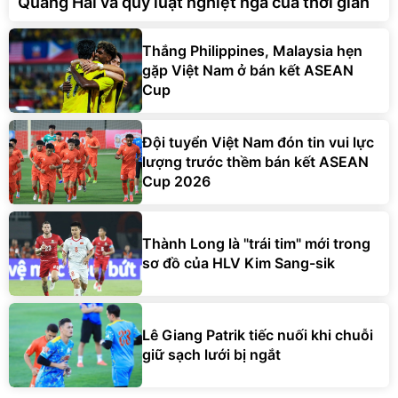
Quang Hải và quy luật nghiệt ngã của thời gian
Thắng Philippines, Malaysia hẹn
gặp Việt Nam ở bán kết ASEAN
Cup
Đội tuyển Việt Nam đón tin vui lực
lượng trước thềm bán kết ASEAN
Cup 2026
Thành Long là "trái tim" mới trong
sơ đồ của HLV Kim Sang-sik
Lê Giang Patrik tiếc nuối khi chuỗi
giữ sạch lưới bị ngắt