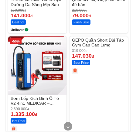
Dưỡng Da Sáng Mịn Sau 7
để bàn
Ngày
150.000
219.000
đ
đ
141.000
79.000
đ
đ
Deal hot
Flash Sale
Unilever
Unmute
GEPO Quần Short Đùi Tập
-50%
-53%
Gym Cạp Cao Lưng
319.000
đ
147.030
đ
Best Price
Bơm Lốp Kích Bình Ô Tô
V2 4in1 MEDICAR –
12.000mAh
2.690.000
đ
1.335.100
đ
Hot Deal
Unmute
Unmute