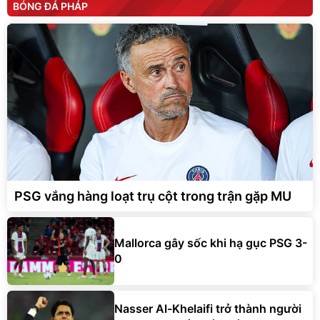
BÓNG ĐÁ PHÁP
PSG vắng hàng loạt trụ cột trong trận gặp MU
Mallorca gây sốc khi hạ gục PSG 3-
0
Nasser Al-Khelaifi trở thành người