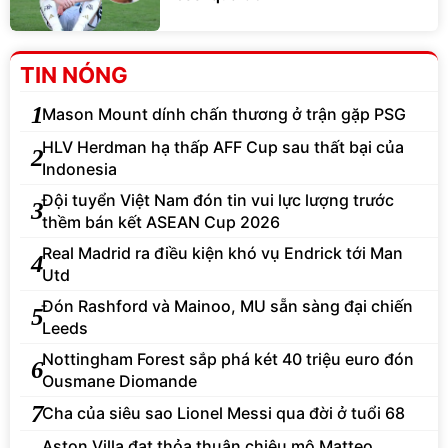
TIN NÓNG
1
Mason Mount dính chấn thương ở trận gặp PSG
HLV Herdman hạ thấp AFF Cup sau thất bại của
2
Indonesia
Đội tuyển Việt Nam đón tin vui lực lượng trước
3
thềm bán kết ASEAN Cup 2026
Real Madrid ra điều kiện khó vụ Endrick tới Man
4
Utd
Đón Rashford và Mainoo, MU sẵn sàng đại chiến
5
Leeds
Nottingham Forest sắp phá két 40 triệu euro đón
6
Ousmane Diomande
7
Cha của siêu sao Lionel Messi qua đời ở tuổi 68
Aston Villa đạt thỏa thuận chiêu mộ Matteo