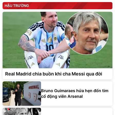
HẬU TRƯỜNG
Real Madrid chia buồn khi cha Messi qua đời
Bruno Guimaraes hứa hẹn đốn tim
cổ động viên Arsenal