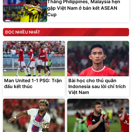
Thắng Philippines, Malaysia hẹn
gặp Việt Nam ở bán kết ASEAN
Cup
ĐỌC NHIỀU NHẤT
Man United 1-1 PSG: Trận
Bài học cho thủ quân
đấu kết thúc
Indonesia sau lời chỉ trích
Việt Nam