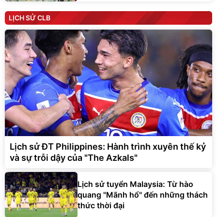
LỊCH SỬ CLB
Lịch sử ĐT Philippines: Hành trình xuyên thế kỷ
và sự trỗi dậy của "The Azkals"
Lịch sử tuyển Malaysia: Từ hào
quang "Mãnh hổ" đến những thách
thức thời đại