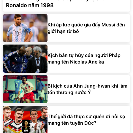
Ronaldo năm 1998
Khi áp lực quốc gia đẩy Messi đến
giới hạn từ bỏ
Kịch bản tự hủy của người Pháp
mang tên Nicolas Anelka
Bi kịch của Ahn Jung-hwan khi làm
tổn thương nước Ý
Thế giới đã thực sự quên đi nỗi sợ
mang tên tuyển Đức?