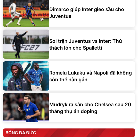
Dimarco giúp Inter gieo sầu cho
Juventus
Soi trận Juventus vs Inter: Thử
thách lớn cho Spalletti
Romelu Lukaku và Napoli đã không
còn thể hàn gắn
Mudryk ra sân cho Chelsea sau 20
tháng thụ án doping
BÓNG ĐÁ ĐỨC