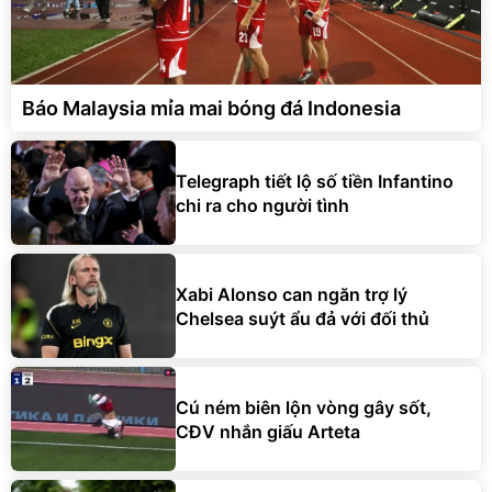
Báo Malaysia mỉa mai bóng đá Indonesia
Telegraph tiết lộ số tiền Infantino
chi ra cho người tình
Xabi Alonso can ngăn trợ lý
Chelsea suýt ẩu đả với đối thủ
Cú ném biên lộn vòng gây sốt,
CĐV nhắn giấu Arteta