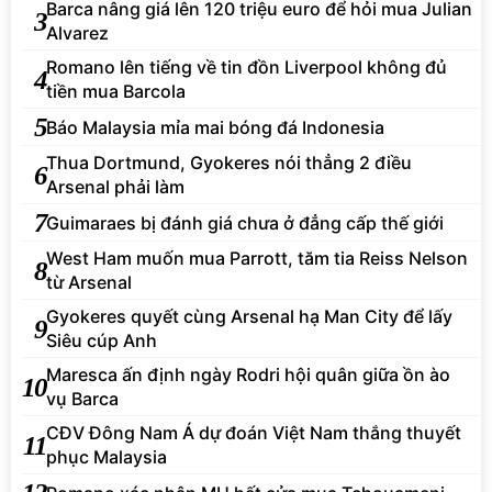
Barca nâng giá lên 120 triệu euro để hỏi mua Julian
3
Alvarez
Romano lên tiếng về tin đồn Liverpool không đủ
4
tiền mua Barcola
5
Báo Malaysia mỉa mai bóng đá Indonesia
Thua Dortmund, Gyokeres nói thẳng 2 điều
6
Arsenal phải làm
7
Guimaraes bị đánh giá chưa ở đẳng cấp thế giới
West Ham muốn mua Parrott, tăm tia Reiss Nelson
8
từ Arsenal
Gyokeres quyết cùng Arsenal hạ Man City để lấy
9
Siêu cúp Anh
Maresca ấn định ngày Rodri hội quân giữa ồn ào
10
vụ Barca
CĐV Đông Nam Á dự đoán Việt Nam thắng thuyết
11
phục Malaysia