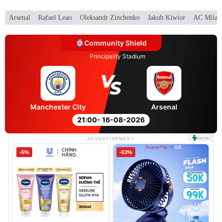
Arsenal
Rafael Leao
Oleksandr Zinchenko
Jakub Kiwior
AC Milan
Community Shield
Principality Stadium
Manchester City
Arsenal
21:00
- 16-08-2026
ADVERTISEMENT
-6%
-63%