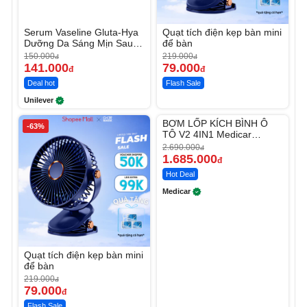
Serum Vaseline Gluta-Hya
Quạt tích điện kẹp bàn mini
Dưỡng Da Sáng Mịn Sau 7
để bàn
Ngày
150.000
219.000
đ
đ
141.000
79.000
đ
đ
Deal hot
Flash Sale
Unilever
Unmute
BƠM LỐP KÍCH BÌNH Ô
-63%
-37%
TÔ V2 4IN1 Medicar
12.000mAh
2.690.000
đ
1.685.000
đ
Hot Deal
Medicar
Quạt tích điện kẹp bàn mini
để bàn
219.000
đ
79.000
đ
Flash Sale