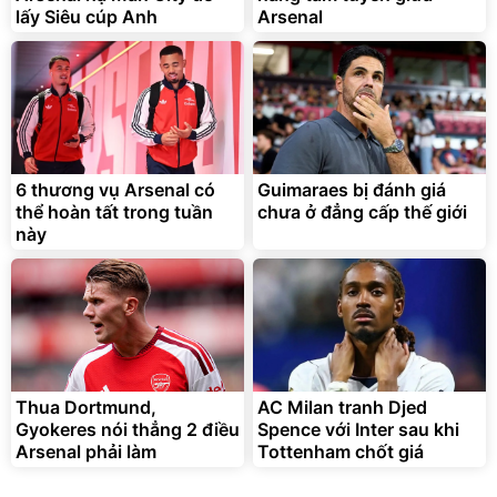
lấy Siêu cúp Anh
Arsenal
Vòi xịt tăng áp dành cho
rửa xe, tưới cây
161.000
đ
70.000
đ
6 thương vụ Arsenal có
Guimaraes bị đánh giá
Bán chạy
thể hoàn tất trong tuần
chưa ở đẳng cấp thế giới
này
Thua Dortmund,
AC Milan tranh Djed
Gyokeres nói thẳng 2 điều
Spence với Inter sau khi
Arsenal phải làm
Tottenham chốt giá