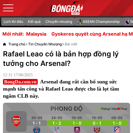
Lịch thi đấu
Kết quả
Chuyển nhượng
ASEAN Championship
N
ysia
Gyokeres quyết cùng Arsenal hạ Man City để lấy S
Mới nhất:
Trang chủ
Tin Chuyển Nhượng
Bài viết
Rafael Leao có là bản hợp đồng lý
tưởng cho Arsenal?
12:31 17/06/2025
Arsenal đang rất cần bổ sung sức
BongDa.com.vn
mạnh tấn công và Rafael Leao được cho là lọt tầm
ngắm CLB này.
PHONG ĐỘ
Thắng
Hòa
Thua
30-05
24-05
19-05
10-05
06-05
1 - 1
1 - 2
1 - 0
0 - 1
1 - 0