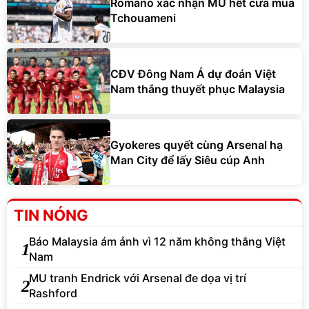
Romano xác nhận MU hết cửa mua
Tchouameni
CĐV Đông Nam Á dự đoán Việt
Nam thắng thuyết phục Malaysia
Gyokeres quyết cùng Arsenal hạ
Man City để lấy Siêu cúp Anh
TIN NÓNG
Báo Malaysia ám ảnh vì 12 năm không thắng Việt
1
Nam
MU tranh Endrick với Arsenal đe dọa vị trí
2
Rashford