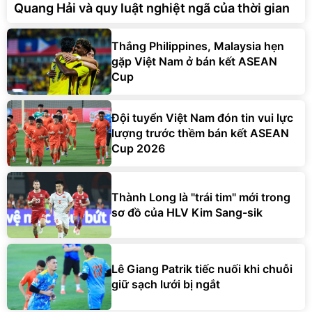
Quang Hải và quy luật nghiệt ngã của thời gian
Thắng Philippines, Malaysia hẹn
gặp Việt Nam ở bán kết ASEAN
Cup
Đội tuyển Việt Nam đón tin vui lực
lượng trước thềm bán kết ASEAN
Cup 2026
Thành Long là "trái tim" mới trong
sơ đồ của HLV Kim Sang-sik
Lê Giang Patrik tiếc nuối khi chuỗi
giữ sạch lưới bị ngắt