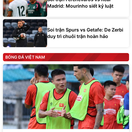
Madrid: Mourinho siết kỷ luật
Soi trận Spurs vs Getafe: De Zerbi
duy trì chuỗi trận hoàn hảo
BÓNG ĐÁ VIỆT NAM