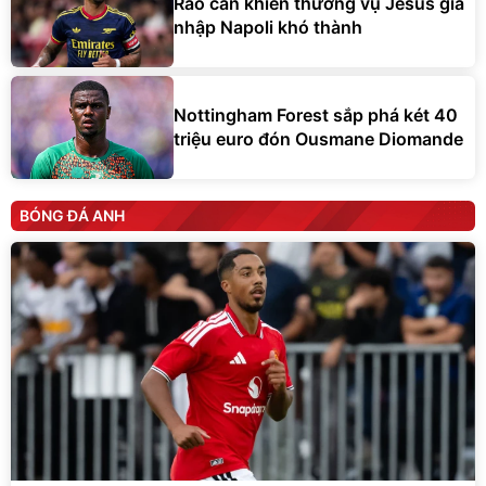
Rào cản khiến thương vụ Jesus gia
nhập Napoli khó thành
Nottingham Forest sắp phá két 40
triệu euro đón Ousmane Diomande
BÓNG ĐÁ ANH