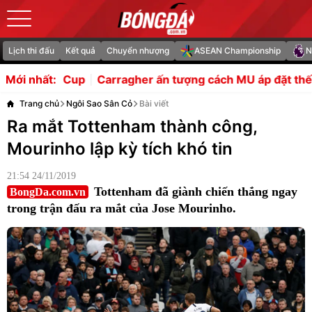
Lịch thi đấu
Kết quả
Chuyển nhượng
ASEAN Championship
N
gher ấn tượng cách MU áp đặt thế trận lên PSG
Mount ch
Mới nhất:
Trang chủ
Ngôi Sao Sân Cỏ
Bài viết
Ra mắt Tottenham thành công,
Mourinho lập kỳ tích khó tin
21:54 24/11/2019
Tottenham đã giành chiến thắng ngay
BongDa.com.vn
trong trận đấu ra mắt của Jose Mourinho.