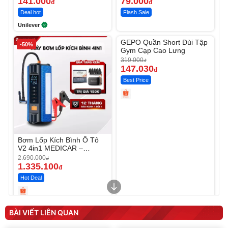
141.000
79.000
đ
đ
Deal hot
Flash Sale
Unilever
Unmute
GEPO Quần Short Đùi Tập
-50%
-53%
Gym Cạp Cao Lưng
319.000
đ
147.030
đ
Best Price
Bơm Lốp Kích Bình Ô Tô
V2 4in1 MEDICAR –
12.000mAh
2.690.000
đ
1.335.100
đ
Hot Deal
Unmute
Unmute
Máy ép chậm trái cây
Máy rửa xe cầm tay xịt rửa
BÀI VIẾT LIÊN QUAN
Elmich JEE 1855OL
cao áp có tạo bọt tuyết
3.000.000
đ