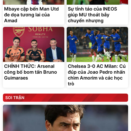
Mbaye cập bến Man Utd
Sự tỉnh táo của INEOS
đe dọa tương lai của
giúp MU thoát bẫy
Amad
chuyển nhượng
CHÍNH THỨC: Arsenal
Chelsea 3-0 AC Milan: Cú
công bố bom tấn Bruno
đúp của Joao Pedro nhấn
Guimaraes
chìm Amorim và các học
trò
SOI TRẬN