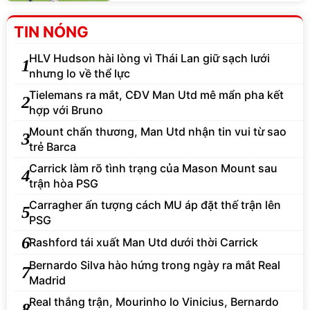
TIN NÓNG
HLV Hudson hài lòng vì Thái Lan giữ sạch lưới
1
nhưng lo về thể lực
Tielemans ra mắt, CĐV Man Utd mê mẩn pha kết
2
hợp với Bruno
Mount chấn thương, Man Utd nhận tin vui từ sao
3
trẻ Barca
Carrick làm rõ tình trạng của Mason Mount sau
4
trận hòa PSG
Carragher ấn tượng cách MU áp đặt thế trận lên
5
PSG
6
Rashford tái xuất Man Utd dưới thời Carrick
Bernardo Silva hào hứng trong ngày ra mắt Real
7
Madrid
Real thắng trận, Mourinho lo Vinicius, Bernardo
8