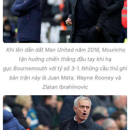
Khi lên dẫn dắt Man United năm 2016, Mourinho
tận hưởng chiến thắng đầu tay khi hạ
gục Bournemouth với tỷ số 3-1. Những cầu thủ ghi
bàn trận này là Juan Mata, Wayne Rooney và
Zlatan Ibrahimovic