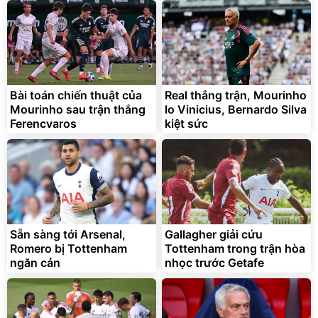
2.143.650
399.000
đ
đ
Flash Sale
Đã bán nhiều
Bài toán chiến thuật của
Real thắng trận, Mourinho
Mourinho sau trận thắng
lo Vinicius, Bernardo Silva
Ferencvaros
kiệt sức
Bạt phủ xe ô tô cao cấp,
Xe đạp điện trợ lực G-
tráng nhôm 03 lớp
Force C14 gấp gọn bỏ cốp
tiện lợi
392.000
9.900.000
đ
đ
325.000
7.092.000
Sẵn sàng tới Arsenal,
đ
Gallagher giải cứu
đ
Romero bị Tottenham
Tottenham trong trận hòa
Đã bán nhiều
Đang xem nhiều
ngăn cản
nhọc trước Getafe
G-FORCE VIETNA