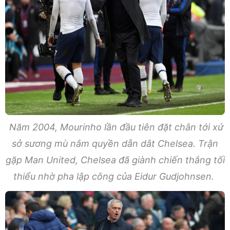
Năm 2004, Mourinho lần đầu tiên đặt chân tới xứ
sở sương mù nắm quyền dẫn dắt Chelsea. Trận
gặp Man United, Chelsea đã giành chiến thắng tối
thiểu nhờ pha lập công của Eidur Gudjohnsen.