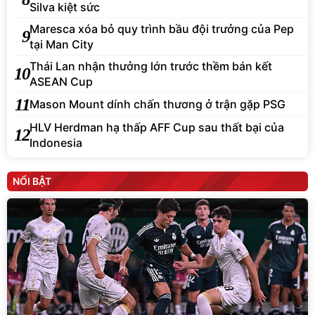
Silva kiệt sức
Maresca xóa bỏ quy trình bầu đội trưởng của Pep
9
tại Man City
Thái Lan nhận thưởng lớn trước thềm bán kết
10
ASEAN Cup
11
Mason Mount dính chấn thương ở trận gặp PSG
HLV Herdman hạ thấp AFF Cup sau thất bại của
12
Indonesia
NỔI BẬT