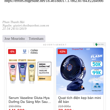
Phan Thanh Hải
Nguồn: giaitri.thoibaovhnt.com.vn
21:54 24/11/2019
Jose Mourinho
Tottenham
ADVERTISEMENT
-6%
-63%
Serum Vaseline Gluta-Hya
Quạt tích điện kẹp bàn mini
Dưỡng Da Sáng Mịn Sau 7
để bàn
Ngày
150.000
219.000
đ
đ