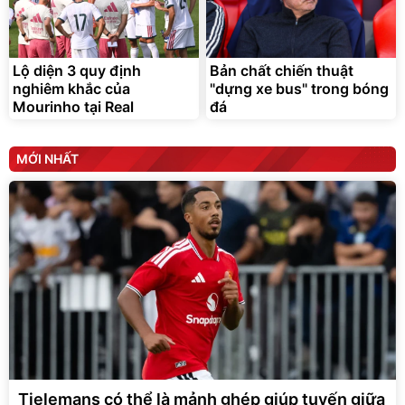
Lộ diện 3 quy định
Bản chất chiến thuật
nghiêm khắc của
"dựng xe bus" trong bóng
Mourinho tại Real
đá
MỚI NHẤT
Tielemans có thể là mảnh ghép giúp tuyến giữa