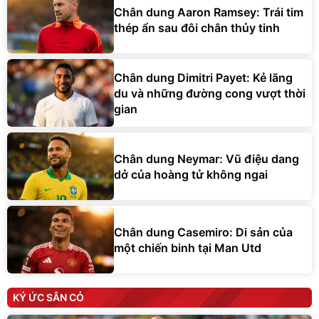
Chân dung Aaron Ramsey: Trái tim
thép ẩn sau đôi chân thủy tinh
Chân dung Dimitri Payet: Kẻ lãng
du và những đường cong vượt thời
gian
Chân dung Neymar: Vũ điệu dang
dở của hoàng tử không ngai
Chân dung Casemiro: Di sản của
một chiến binh tại Man Utd
KÝ ỨC SÂN CỎ