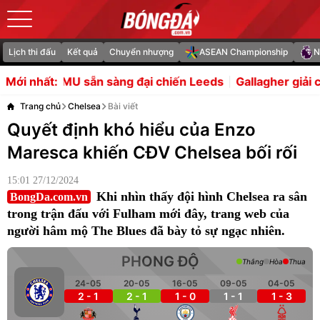
Lịch thi đấu
Kết quả
Chuyển nhượng
ASEAN Championship
N
sàng đại chiến Leeds
Gallagher giải cứu Tottenham tro
Mới nhất:
Trang chủ
Chelsea
Bài viết
Quyết định khó hiểu của Enzo
Maresca khiến CĐV Chelsea bối rối
15:01 27/12/2024
Khi nhìn thấy đội hình Chelsea ra sân
BongDa.com.vn
trong trận đấu với Fulham mới đây, trang web của
người hâm mộ The Blues đã bày tỏ sự ngạc nhiên.
PHONG ĐỘ
Thắng
Hòa
Thua
24-05
20-05
16-05
09-05
04-05
2 - 1
2 - 1
1 - 0
1 - 1
1 - 3