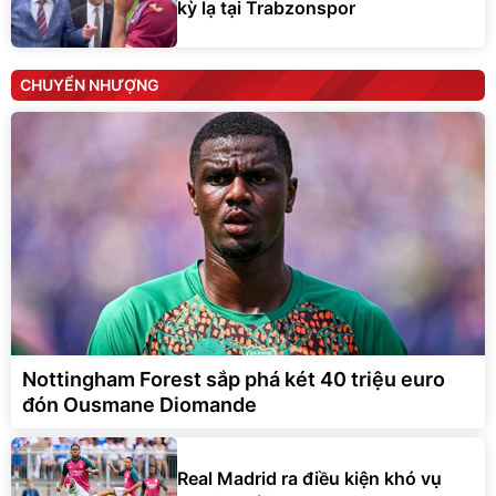
kỳ lạ tại Trabzonspor
CHUYỂN NHƯỢNG
Nottingham Forest sắp phá két 40 triệu euro
đón Ousmane Diomande
Real Madrid ra điều kiện khó vụ