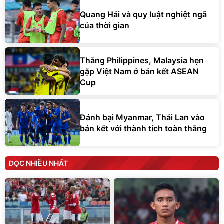
Quang Hải và quy luật nghiệt ngã
của thời gian
Thắng Philippines, Malaysia hẹn
gặp Việt Nam ở bán kết ASEAN
Cup
Đánh bại Myanmar, Thái Lan vào
bán kết với thành tích toàn thắng
ĐỌC NHIỀU NHẤT