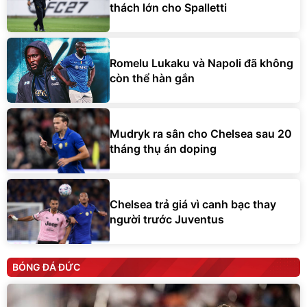
thách lớn cho Spalletti
Romelu Lukaku và Napoli đã không
còn thể hàn gắn
Mudryk ra sân cho Chelsea sau 20
tháng thụ án doping
Chelsea trả giá vì canh bạc thay
người trước Juventus
BÓNG ĐÁ ĐỨC