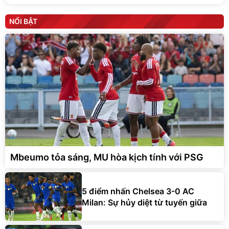
NỔI BẬT
Mbeumo tỏa sáng, MU hòa kịch tính với PSG
5 điểm nhấn Chelsea 3-0 AC
Milan: Sự hủy diệt từ tuyến giữa