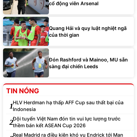
cổ động viên Arsenal
Quang Hải và quy luật nghiệt ngã
của thời gian
Đón Rashford và Mainoo, MU sẵn
sàng đại chiến Leeds
TIN NÓNG
HLV Herdman hạ thấp AFF Cup sau thất bại của
1
Indonesia
Đội tuyển Việt Nam đón tin vui lực lượng trước
2
thềm bán kết ASEAN Cup 2026
Real Madrid ra điều kiện khó vụ Endrick tới Man