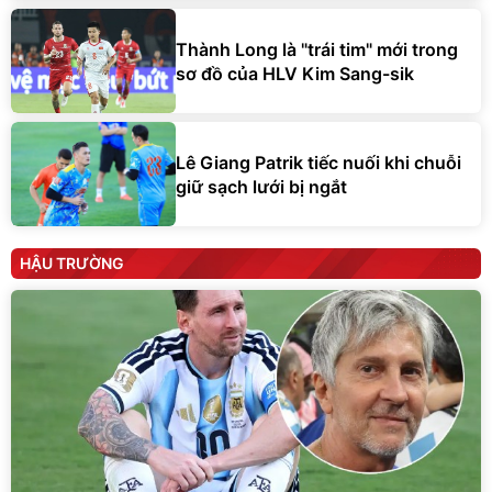
Thành Long là "trái tim" mới trong
sơ đồ của HLV Kim Sang-sik
Lê Giang Patrik tiếc nuối khi chuỗi
giữ sạch lưới bị ngắt
HẬU TRƯỜNG