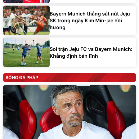
Bayern Munich thắng sát nút Jeju
SK trong ngày Kim Min-jae hồi
hương
Soi trận Jeju FC vs Bayern Munich:
Khẳng định bản lĩnh
BÓNG ĐÁ PHÁP