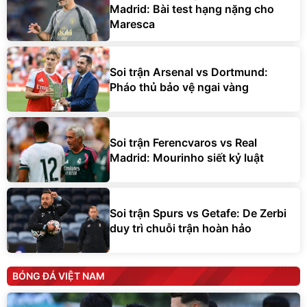
Madrid: Bài test hạng nặng cho
Maresca
Soi trận Arsenal vs Dortmund:
Pháo thủ bảo vệ ngai vàng
Soi trận Ferencvaros vs Real
Madrid: Mourinho siết kỷ luật
Soi trận Spurs vs Getafe: De Zerbi
duy trì chuỗi trận hoàn hảo
BÓNG ĐÁ VIỆT NAM