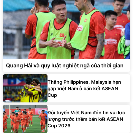
Quang Hải và quy luật nghiệt ngã của thời gian
Thắng Philippines, Malaysia hẹn
gặp Việt Nam ở bán kết ASEAN
Cup
Đội tuyển Việt Nam đón tin vui lực
lượng trước thềm bán kết ASEAN
Cup 2026