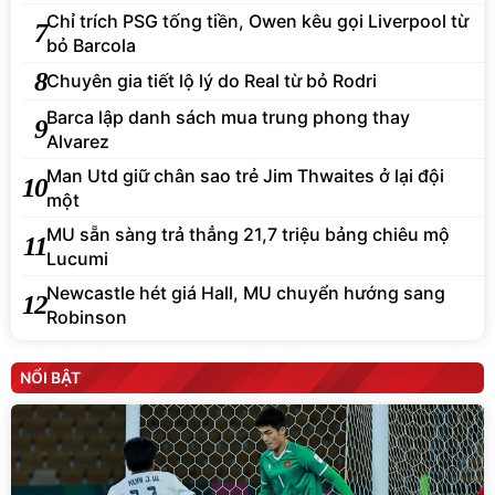
Chỉ trích PSG tống tiền, Owen kêu gọi Liverpool từ
7
bỏ Barcola
8
Chuyên gia tiết lộ lý do Real từ bỏ Rodri
Barca lập danh sách mua trung phong thay
9
Alvarez
Man Utd giữ chân sao trẻ Jim Thwaites ở lại đội
10
một
MU sẵn sàng trả thẳng 21,7 triệu bảng chiêu mộ
11
Lucumi
Newcastle hét giá Hall, MU chuyển hướng sang
12
Robinson
NỔI BẬT