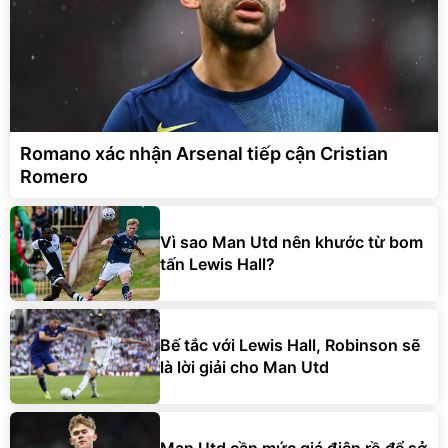
Romano xác nhận Arsenal tiếp cận Cristian
Romero
Vì sao Man Utd nên khước từ bom
tấn Lewis Hall?
Bế tắc với Lewis Hall, Robinson sẽ
là lời giải cho Man Utd