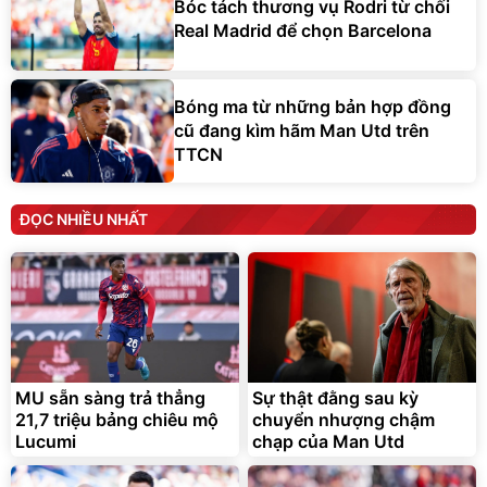
Bóc tách thương vụ Rodri từ chối
Real Madrid để chọn Barcelona
Bóng ma từ những bản hợp đồng
cũ đang kìm hãm Man Utd trên
TTCN
ĐỌC NHIỀU NHẤT
MU sẵn sàng trả thẳng
Sự thật đằng sau kỳ
21,7 triệu bảng chiêu mộ
chuyển nhượng chậm
Lucumi
chạp của Man Utd