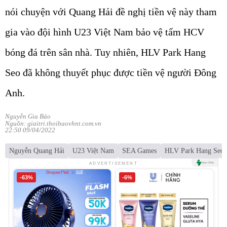
nói chuyện với Quang Hải đề nghị tiền vệ này tham
gia vào đội hình U23 Việt Nam bảo vệ tấm HCV
bóng đá trên sân nhà. Tuy nhiên, HLV Park Hang
Seo đã không thuyết phục được tiền vệ người Đông
Anh.
Nguyễn Gia Bảo
Nguồn: giaitri.thoibaovhnt.com.vn
22:50 09/04/2022
Nguyễn Quang Hải
U23 Việt Nam
SEA Games
HLV Park Hang Seo
ADVERTISEMENT
-63%
-6%