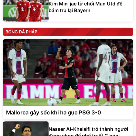
Kim Min-jae từ chối Man Utd để
bám trụ lại Bayern
BÓNG ĐÁ PHÁP
Mallorca gây sốc khi hạ gục PSG 3-0
Nasser Al-Khelaifi trở thành người
được chọn để phế truất Gianni