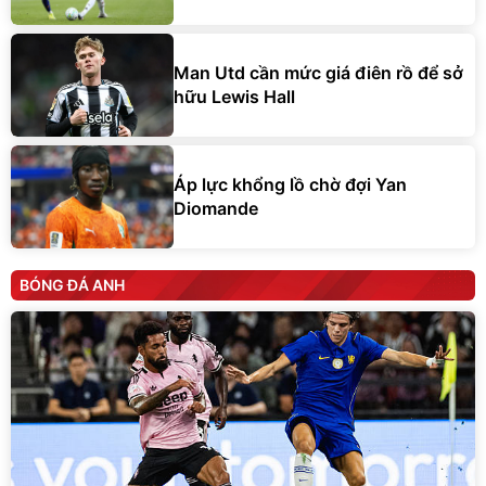
Man Utd cần mức giá điên rồ để sở
hữu Lewis Hall
Áp lực khổng lồ chờ đợi Yan
Diomande
BÓNG ĐÁ ANH