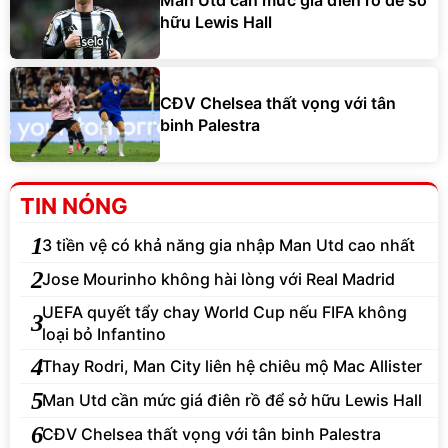
Man Utd cần mức giá điên rồ để sở
hữu Lewis Hall
CĐV Chelsea thất vọng với tân
binh Palestra
TIN NÓNG
1
3 tiền vệ có khả năng gia nhập Man Utd cao nhất
2
Jose Mourinho không hài lòng với Real Madrid
UEFA quyết tẩy chay World Cup nếu FIFA không
3
loại bỏ Infantino
4
Thay Rodri, Man City liên hệ chiêu mộ Mac Allister
5
Man Utd cần mức giá điên rồ để sở hữu Lewis Hall
6
CĐV Chelsea thất vọng với tân binh Palestra