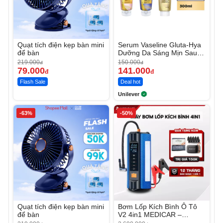
Quạt tích điện kẹp bàn mini
Serum Vaseline Gluta-Hya
để bàn
Dưỡng Da Sáng Mịn Sau 7
Ngày
219.000
150.000
đ
đ
79.000
141.000
đ
đ
Flash Sale
Deal hot
Unilever
-63%
-50%
Quạt tích điện kẹp bàn mini
Bơm Lốp Kích Bình Ô Tô
để bàn
V2 4in1 MEDICAR –
12.000mAh