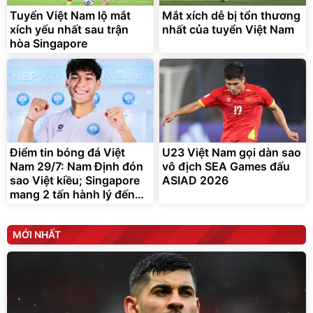
đ
đ
325.000
7.092.000
Tuyển Việt Nam lộ mắt
đ
Mắt xích dễ bị tổn thương
đ
xích yếu nhất sau trận
nhất của tuyển Việt Nam
Đã bán nhiều
Đang xem nhiều
hòa Singapore
G-FORCE VIETNA
Điểm tin bóng đá Việt
U23 Việt Nam gọi dàn sao
Nam 29/7: Nam Định đón
vô địch SEA Games đấu
sao Việt kiều; Singapore
ASIAD 2026
mang 2 tấn hành lý đến
Hà Nội
MỚI NHẤT