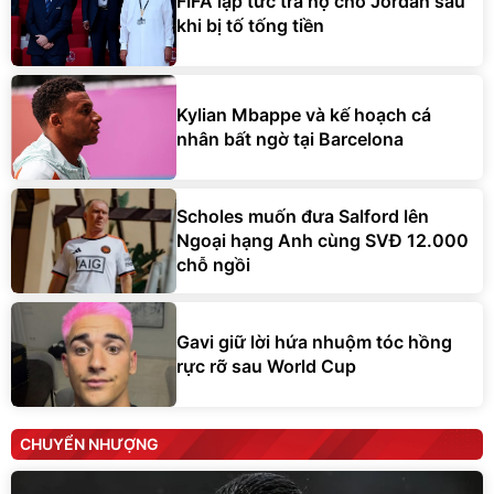
FIFA lập tức trả nợ cho Jordan sau
khi bị tố tống tiền
Kylian Mbappe và kế hoạch cá
nhân bất ngờ tại Barcelona
Scholes muốn đưa Salford lên
Ngoại hạng Anh cùng SVĐ 12.000
chỗ ngồi
Gavi giữ lời hứa nhuộm tóc hồng
rực rỡ sau World Cup
CHUYỂN NHƯỢNG