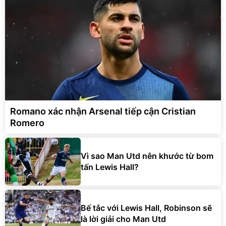
Romano xác nhận Arsenal tiếp cận Cristian
Romero
Vì sao Man Utd nên khước từ bom
tấn Lewis Hall?
Bế tắc với Lewis Hall, Robinson sẽ
là lời giải cho Man Utd