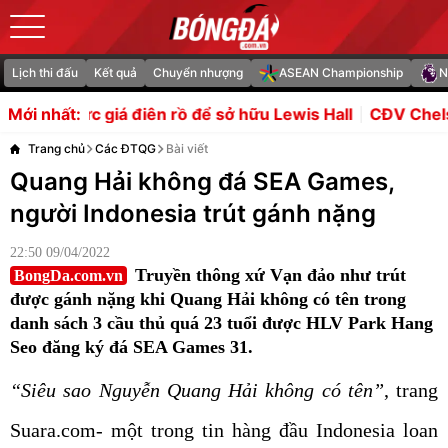
Lịch thi đấu
Kết quả
Chuyển nhượng
ASEAN Championship
N
điên rồ để sở hữu Lewis Hall
CĐV Chelsea thất vọng với
Mới nhất:
Trang chủ
Các ĐTQG
Bài viết
Quang Hải không đá SEA Games,
người Indonesia trút gánh nặng
22:50 09/04/2022
Truyền thông xứ Vạn đảo như trút
BongDa.com.vn
được gánh nặng khi Quang Hải không có tên trong
danh sách 3 cầu thủ quá 23 tuổi được HLV Park Hang
Seo đăng ký đá SEA Games 31.
“Siêu sao Nguyễn Quang Hải không có tên”
, trang
Suara.com- một trong tin hàng đầu Indonesia loan