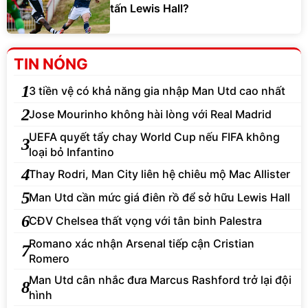
tấn Lewis Hall?
TIN NÓNG
1
3 tiền vệ có khả năng gia nhập Man Utd cao nhất
2
Jose Mourinho không hài lòng với Real Madrid
UEFA quyết tẩy chay World Cup nếu FIFA không
3
loại bỏ Infantino
4
Thay Rodri, Man City liên hệ chiêu mộ Mac Allister
5
Man Utd cần mức giá điên rồ để sở hữu Lewis Hall
6
CĐV Chelsea thất vọng với tân binh Palestra
Romano xác nhận Arsenal tiếp cận Cristian
7
Romero
Man Utd cân nhắc đưa Marcus Rashford trở lại đội
8
hình