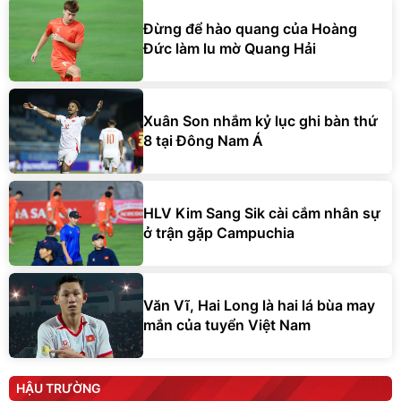
Đừng để hào quang của Hoàng
Đức làm lu mờ Quang Hải
Xuân Son nhắm kỷ lục ghi bàn thứ
8 tại Đông Nam Á
HLV Kim Sang Sik cài cắm nhân sự
ở trận gặp Campuchia
Văn Vĩ, Hai Long là hai lá bùa may
mắn của tuyển Việt Nam
HẬU TRƯỜNG