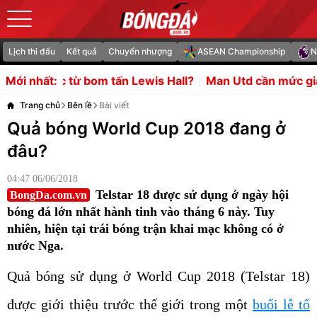
Lịch thi đấu
Kết quả
Chuyển nhượng
ASEAN Championship
N
bom tấn Lewis Hall?
Man Utd cần mức giá điên rồ để sở 
Mới nhất:
Trang chủ
Bên lề
Bài viết
Quả bóng World Cup 2018 đang ở
đâu?
04:47 06/06/2018
Telstar 18 được sử dụng ở ngày hội
BongDa.com.vn
bóng đá lớn nhất hành tinh vào tháng 6 này. Tuy
nhiên, hiện tại trái bóng trận khai mạc không có ở
nước Nga.
Quả bóng sử dụng ở World Cup 2018 (Telstar 18)
được giới thiệu trước thế giới trong một
buổi lễ tổ