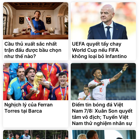
138.330
2.200.000
đ
đ
Discount
Flash Sale
Unmute
Vali Bamozo Khung Nhôm
9066 Size 20/24/28 Cao
Cấp
1.000.000
đ
825.000
Cầu thủ xuất sắc nhất
UEFA quyết tẩy chay
đ
trận đấu được bầu chọn
World Cup nếu FIFA
Flash Sale
như thế nào?
không loại bỏ Infantino
Lót ghế ôtô, nâng lưng
chống nóng giúp thoải mái
trong di chuyển
295.000
Nghịch lý của Ferran
Điểm tin bóng đá Việt
đ
Torres tại Barca
Nam 7/8: Xuân Son quyết
Đã bán nhiều
tâm vô địch; Tuyển Việt
Nam thử nghiệm nhân sự