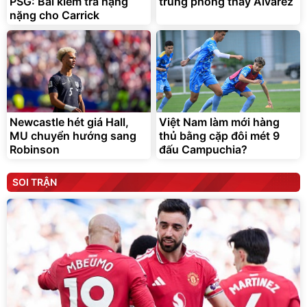
PSG: Bài kiểm tra hạng
trung phong thay Alvarez
nặng cho Carrick
Newcastle hét giá Hall,
Việt Nam làm mới hàng
MU chuyển hướng sang
thủ bằng cặp đôi mét 9
Robinson
đấu Campuchia?
SOI TRẬN