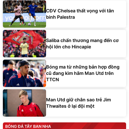
CĐV Chelsea thất vọng với tân
binh Palestra
Saliba chấn thương mang đến cơ
hội lớn cho Hincapie
Bóng ma từ những bản hợp đồng
cũ đang kìm hãm Man Utd trên
TTCN
Man Utd giữ chân sao trẻ Jim
Thwaites ở lại đội một
BÓNG ĐÁ TÂY BAN NHA