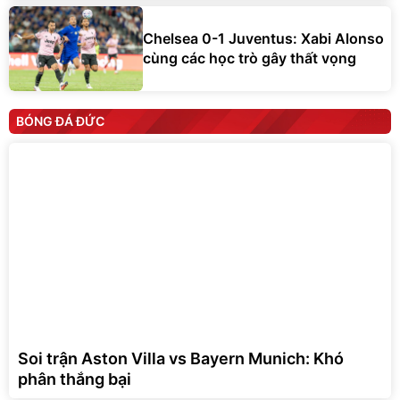
Chelsea 0-1 Juventus: Xabi Alonso
cùng các học trò gây thất vọng
BÓNG ĐÁ ĐỨC
Soi trận Aston Villa vs Bayern Munich: Khó
phân thắng bại