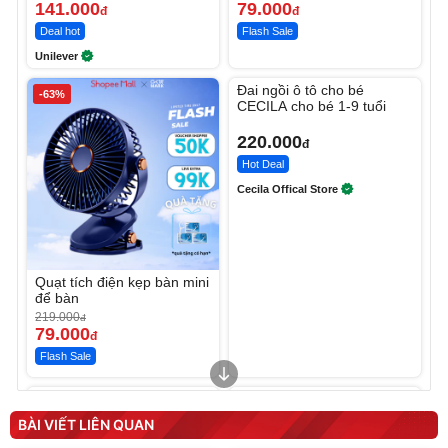
141.000
79.000
đ
đ
Deal hot
Flash Sale
Unilever
Unmute
Đai ngồi ô tô cho bé
-63%
CECILA cho bé 1-9 tuổi
220.000
đ
Hot Deal
Cecila Offical Store
Quạt tích điện kẹp bàn mini
để bàn
219.000
đ
79.000
đ
Flash Sale
Unmute
Unmute
Sữa dưỡng thể nâng tông
Robot Hút Bụi Lau Nhà -
tức thì Vaseline Body
D2-001 - Thông Minh
BÀI VIẾT LIÊN QUAN
190.000
3.000.000
đ
đ