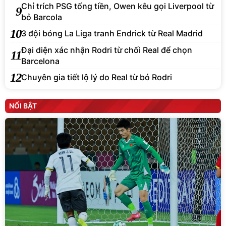
Chỉ trích PSG tống tiền, Owen kêu gọi Liverpool từ
9
bỏ Barcola
10
3 đội bóng La Liga tranh Endrick từ Real Madrid
Đại diện xác nhận Rodri từ chối Real để chọn
11
Barcelona
12
Chuyên gia tiết lộ lý do Real từ bỏ Rodri
NỔI BẬT