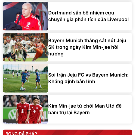
Dortmund sắp bổ nhiệm cựu
chuyên gia phân tích của Liverpool
Bayern Munich thắng sát nút Jeju
SK trong ngày Kim Min-jae hồi
hương
Soi trận Jeju FC vs Bayern Munich:
Khẳng định bản lĩnh
Kim Min-jae từ chối Man Utd để
bám trụ lại Bayern
BÓNG ĐÁ PHÁP