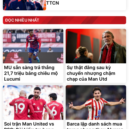
TTCN
ĐỌC NHIỀU NHẤT
MU sẵn sàng trả thẳng
Sự thật đằng sau kỳ
21,7 triệu bảng chiêu mộ
chuyển nhượng chậm
Lucumi
chạp của Man Utd
Soi trận Man United vs
Barca lập danh sách mua