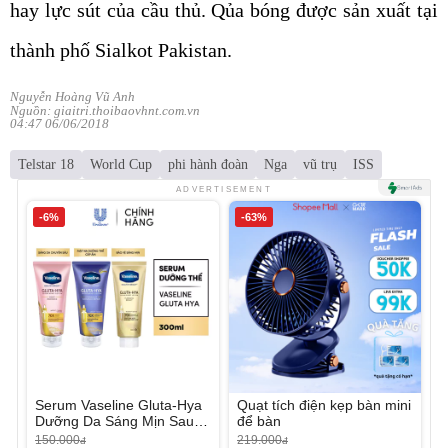
hay lực sút của cầu thủ. Qủa bóng được sản xuất tại
thành phố Sialkot Pakistan.
Nguyễn Hoàng Vũ Anh
Nguồn: giaitri.thoibaovhnt.com.vn
04:47 06/06/2018
Telstar 18
World Cup
phi hành đoàn
Nga
vũ trụ
ISS
ADVERTISEMENT
-6%
-63%
Serum Vaseline Gluta-Hya
Quạt tích điện kẹp bàn mini
Dưỡng Da Sáng Mịn Sau 7
để bàn
Ngày
150.000
219.000
đ
đ