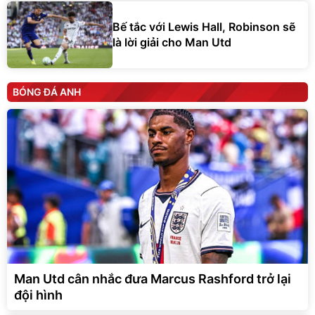
Bế tắc với Lewis Hall, Robinson sẽ
là lời giải cho Man Utd
BÓNG ĐÁ ANH
Man Utd cân nhắc đưa Marcus Rashford trở lại
đội hình