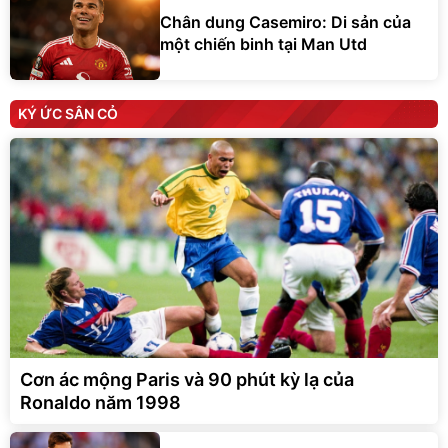
Chân dung Casemiro: Di sản của
một chiến binh tại Man Utd
KÝ ỨC SÂN CỎ
Cơn ác mộng Paris và 90 phút kỳ lạ của
Ronaldo năm 1998