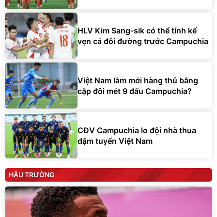
HLV Kim Sang-sik có thể tính kế
vẹn cả đôi đường trước Campuchia
Việt Nam làm mới hàng thủ bằng
cặp đôi mét 9 đấu Campuchia?
CĐV Campuchia lo đội nhà thua
đậm tuyển Việt Nam
HẬU TRƯỜNG