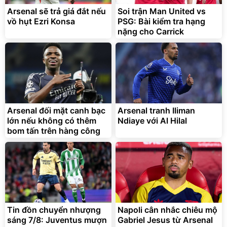
Cấp
1.000.000
đ
825.000
Arsenal sẽ trả giá đắt nếu
Soi trận Man United vs
đ
vồ hụt Ezri Konsa
PSG: Bài kiểm tra hạng
Flash Sale
nặng cho Carrick
Lót ghế ôtô, nâng lưng
chống nóng giúp thoải mái
trong di chuyển
295.000
Arsenal đối mặt canh bạc
Arsenal tranh Iliman
đ
lớn nếu không có thêm
Ndiaye với Al Hilal
Đã bán nhiều
bom tấn trên hàng công
Tin đồn chuyển nhượng
Napoli cân nhắc chiêu mộ
sáng 7/8: Juventus mượn
Gabriel Jesus từ Arsenal