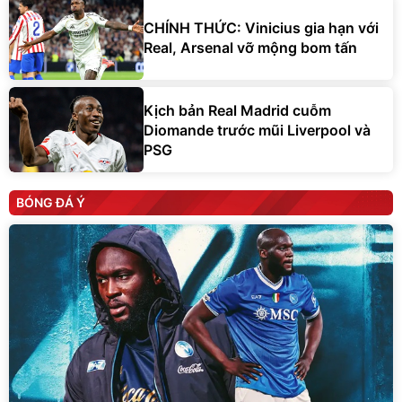
CHÍNH THỨC: Vinicius gia hạn với
Real, Arsenal vỡ mộng bom tấn
Kịch bản Real Madrid cuỗm
Diomande trước mũi Liverpool và
PSG
BÓNG ĐÁ Ý