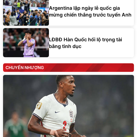
Argentina lập ngày lễ quốc gia
mừng chiến thắng trước tuyển Anh
LĐBĐ Hàn Quốc hối lộ trọng tài
bằng tình dục
CHUYỂN NHƯỢNG