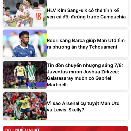
HLV Kim Sang-sik có thể tính kế
vẹn cả đôi đường trước Campuchia
Rodri sang Barca giúp Man Utd tìm
ra phương án thay Tchouameni
Tin đồn chuyển nhượng sáng 7/8:
Juventus mượn Joshua Zirkzee;
Galatasaray muốn có Gabriel
Martinelli
Vì sao Arsenal cự tuyệt Man Utd
vụ Lewis-Skelly?
ĐỌC NHIỀU NHẤT