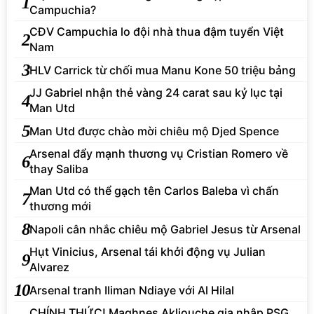
1
Campuchia?
CĐV Campuchia lo đội nhà thua đậm tuyển Việt
2
Nam
3
HLV Carrick từ chối mua Manu Kone 50 triệu bảng
JJ Gabriel nhận thẻ vàng 24 carat sau kỷ lục tại
4
Man Utd
5
Man Utd được chào mời chiêu mộ Djed Spence
Arsenal đẩy mạnh thương vụ Cristian Romero về
6
thay Saliba
Man Utd có thể gạch tên Carlos Baleba vì chấn
7
thương mới
8
Napoli cân nhắc chiêu mộ Gabriel Jesus từ Arsenal
Hụt Vinicius, Arsenal tái khởi động vụ Julian
9
Alvarez
10
Arsenal tranh Iliman Ndiaye với Al Hilal
CHÍNH THỨC! Maghnes Akliouche gia nhập PSG,