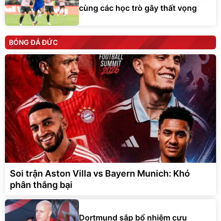
cùng các học trò gây thất vọng
BÓNG ĐÁ ĐỨC
Soi trận Aston Villa vs Bayern Munich: Khó
phân thắng bại
Dortmund sắp bổ nhiệm cựu