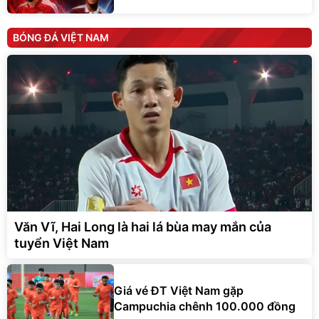
BÓNG ĐÁ VIỆT NAM
Văn Vĩ, Hai Long là hai lá bùa may mắn của
tuyển Việt Nam
Giá vé ĐT Việt Nam gặp
Campuchia chênh 100.000 đồng