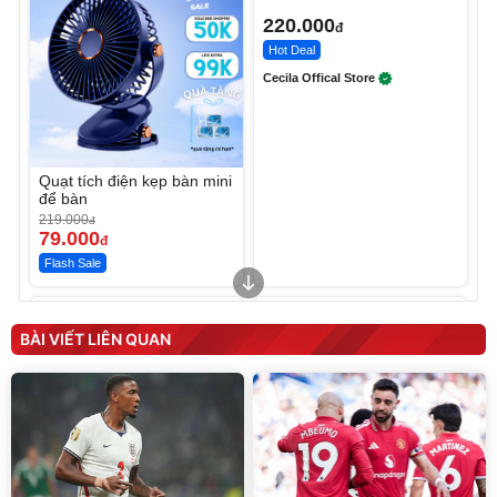
220.000
đ
Hot Deal
Cecila Offical Store
Quạt tích điện kẹp bàn mini
để bàn
219.000
đ
79.000
đ
Flash Sale
Unmute
Unmute
Sữa dưỡng thể nâng tông
Robot Hút Bụi Lau Nhà -
tức thì Vaseline Body
D2-001 - Thông Minh
BÀI VIẾT LIÊN QUAN
190.000
3.000.000
đ
đ
138.330
2.200.000
đ
đ
Discount
Flash Sale
Unmute
Vali Bamozo Khung Nhôm
9066 Size 20/24/28 Cao