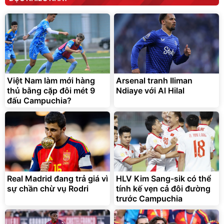
Việt Nam làm mới hàng
Arsenal tranh Iliman
thủ bằng cặp đôi mét 9
Ndiaye với Al Hilal
đấu Campuchia?
Real Madrid đang trả giá vì
HLV Kim Sang-sik có thể
sự chần chừ vụ Rodri
tính kế vẹn cả đôi đường
trước Campuchia