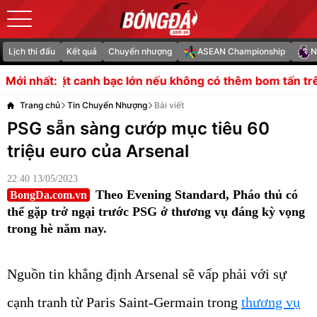
Lịch thi đấu
Kết quả
Chuyển nhượng
ASEAN Championship
N
 bạc lớn nếu không có thêm bom tấn trên hàng công
MU s
Mới nhất:
Trang chủ
Tin Chuyển Nhượng
Bài viết
PSG sẵn sàng cướp mục tiêu 60
triệu euro của Arsenal
22:40 13/05/2023
Theo Evening Standard, Pháo thủ có
BongDa.com.vn
thể gặp trở ngại trước PSG ở thương vụ đáng kỳ vọng
trong hè năm nay.
Nguồn tin khẳng định Arsenal sẽ vấp phải với sự
cạnh tranh từ Paris Saint-Germain trong
thương vụ