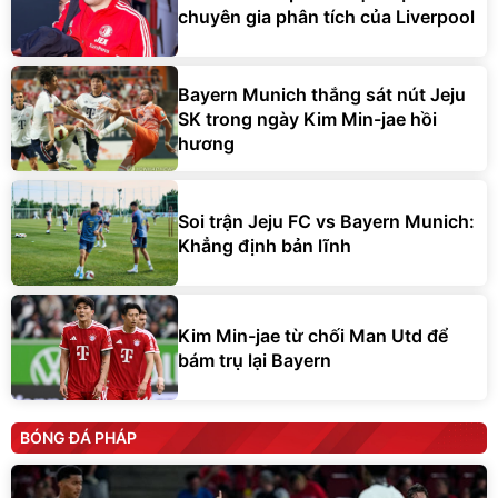
chuyên gia phân tích của Liverpool
Bayern Munich thắng sát nút Jeju
SK trong ngày Kim Min-jae hồi
hương
Soi trận Jeju FC vs Bayern Munich:
Khẳng định bản lĩnh
Kim Min-jae từ chối Man Utd để
bám trụ lại Bayern
BÓNG ĐÁ PHÁP