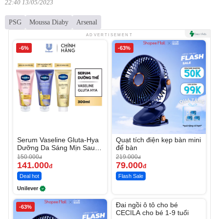
22:40 13/05/2023
PSG
Moussa Diaby
Arsenal
ADVERTISEMENT
-6%
-63%
Serum Vaseline Gluta-Hya
Quạt tích điện kẹp bàn mini
Dưỡng Da Sáng Mịn Sau 7
để bàn
Ngày
150.000
219.000
đ
đ
141.000
79.000
đ
đ
Deal hot
Flash Sale
Unilever
Unmute
Đai ngồi ô tô cho bé
-63%
CECILA cho bé 1-9 tuổi