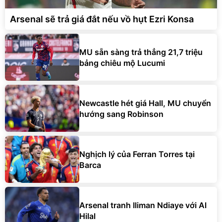
Arsenal sẽ trả giá đắt nếu vồ hụt Ezri Konsa
MU sẵn sàng trả thẳng 21,7 triệu
bảng chiêu mộ Lucumi
Newcastle hét giá Hall, MU chuyển
hướng sang Robinson
Nghịch lý của Ferran Torres tại
Barca
Arsenal tranh Iliman Ndiaye với Al
Hilal