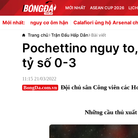
MỚI NHẤT
ASEAN CUP 2026
LỊCH
cơ ôm hận
Calafiori ủng hộ Arsenal chiêu mộ Guimaraes v
Mới nhất:
Trang chủ
Trận Đấu Hấp Dẫn
Bài viết
Pochettino nguy to,
tỷ số 0-3
11:15 21/03/2022
Đội chủ sân Công viên các Ho
BongDa.com.vn
Những cầu thủ xuất