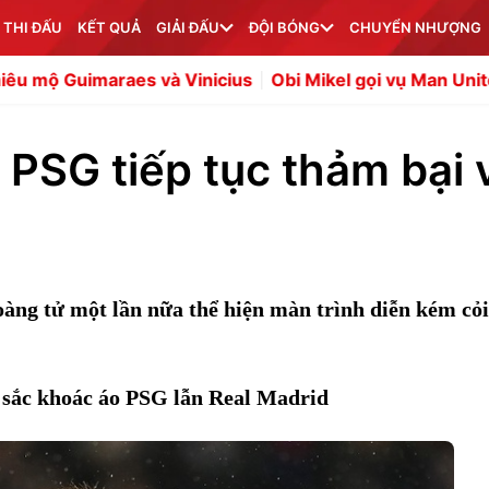
 THI ĐẤU
KẾT QUẢ
GIẢI ĐẤU
ĐỘI BÓNG
CHUYỂN NHƯỢNG
à Vinicius
Obi Mikel gọi vụ Man United mua Tielemans l
 PSG tiếp tục thảm bại 
àng tử một lần nữa thể hiện màn trình diễn kém cỏi
 sắc khoác áo PSG lẫn Real Madrid