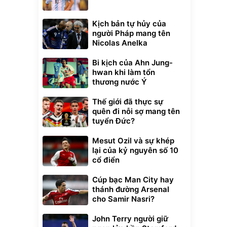
Kịch bản tự hủy của
người Pháp mang tên
Nicolas Anelka
Bi kịch của Ahn Jung-
hwan khi làm tổn
thương nước Ý
Thế giới đã thực sự
quên đi nỗi sợ mang tên
tuyển Đức?
Mesut Ozil và sự khép
lại của kỷ nguyên số 10
cổ điển
Cúp bạc Man City hay
thánh đường Arsenal
cho Samir Nasri?
John Terry người giữ