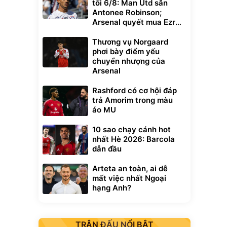
tối 6/8: Man Utd săn
Antonee Robinson;
Arsenal quyết mua Ezri
Konsa
Thương vụ Norgaard
phơi bày điểm yếu
chuyển nhượng của
Arsenal
Rashford có cơ hội đáp
trả Amorim trong màu
áo MU
10 sao chạy cánh hot
nhất Hè 2026: Barcola
dẫn đầu
Arteta an toàn, ai dễ
mất việc nhất Ngoại
hạng Anh?
TRẬN ĐẤU NỔI BẬT