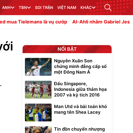
ANH
TBN
SOI TRẬN
VIỆT NAM
KHÁC
à vụ cướp
Al-Ahli nhắm Gabriel Jesus của Arsenal
Tin
với
NỔI BẬT
Nguyễn Xuân Son
chứng minh đẳng cấp số
một Đông Nam Á
.
Đấu Singapore,
Indonesia giữa thảm họa
2007 và kỳ tích 2016
Man Utd và bài toán khó
mang tên Shea Lacey
Tin đồn chuyển nhượng