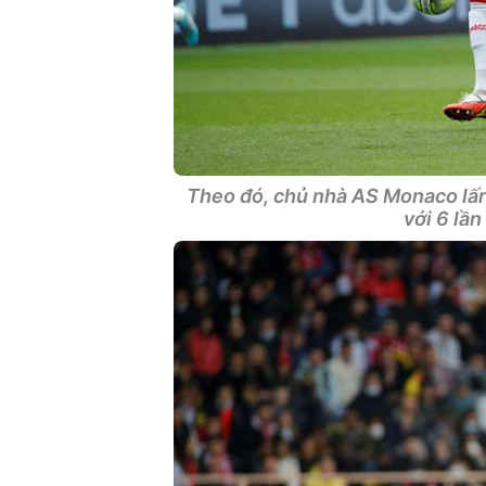
Theo đó, chủ nhà AS Monaco lấn 
với 6 lầ