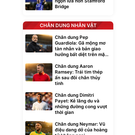
ngọn lửa hồn Stamford
Bridge
CHÂN DUNG NHÂN VẬT
Chân dung Pep
Guardiola: Gã mộng mơ
tàn nhẫn và bản giao
hưởng bất diệt trên mặt
cỏ xanh
Chân dung Aaron
Ramsey: Trái tim thép
ẩn sau đôi chân thủy
tinh
Chân dung Dimitri
Payet: Kẻ lãng du và
những đường cong vượt
thời gian
Chân dung Neymar: Vũ
điệu dang dở của hoàng