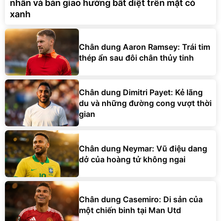
nhẫn và bản giao hưởng bất diệt trên mặt cỏ
xanh
Chân dung Aaron Ramsey: Trái tim
thép ẩn sau đôi chân thủy tinh
Chân dung Dimitri Payet: Kẻ lãng
du và những đường cong vượt thời
gian
Chân dung Neymar: Vũ điệu dang
dở của hoàng tử không ngai
Chân dung Casemiro: Di sản của
một chiến binh tại Man Utd