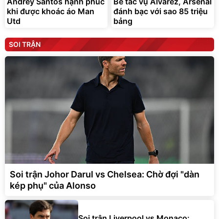
Andrey Santos hạnh phúc
Bế tắc vụ Alvarez, Arsenal
khi được khoác áo Man
đánh bạc với sao 85 triệu
Utd
bảng
SOI TRẬN
Soi trận Johor Darul vs Chelsea: Chờ đợi "dàn
kép phụ" của Alonso
Soi trận Liverpool vs Monaco: