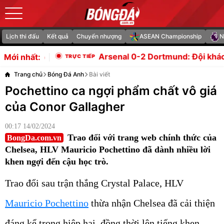
Lịch thi đấu
Kết quả
Chuyển nhượng
ASEAN Championship
N
Arsenal 0-2 Dortmund: Đội khách nhân đôi cách biệt
Vì
Mới nhất:
Trang chủ
Bóng Đá Anh
Bài viết
Pochettino ca ngợi phẩm chất vô giá
của Conor Gallagher
00:17 14/02/2024
Trao đổi với trang web chính thức của
BongDa.com.vn
Chelsea, HLV Mauricio Pochettino đã dành nhiều lời
khen ngợi đến cậu học trò.
Trao đổi sau trận thắng Crystal Palace, HLV
Mauricio Pochettino
thừa nhận Chelsea đã cải thiện
đáng kể trong hiệp hai, đồng thời lên tiếng khen