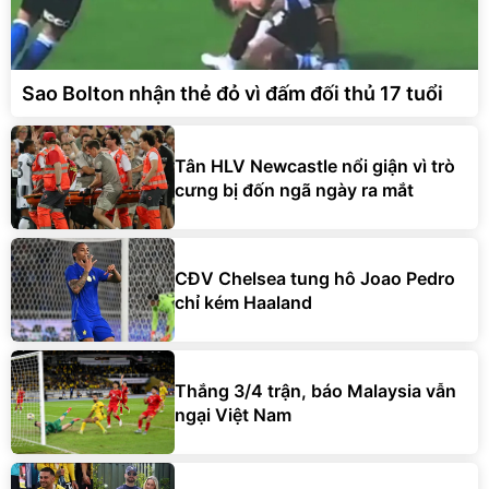
Sao Bolton nhận thẻ đỏ vì đấm đối thủ 17 tuổi
Tân HLV Newcastle nổi giận vì trò
cưng bị đốn ngã ngày ra mắt
CĐV Chelsea tung hô Joao Pedro
chỉ kém Haaland
Thắng 3/4 trận, báo Malaysia vẫn
ngại Việt Nam