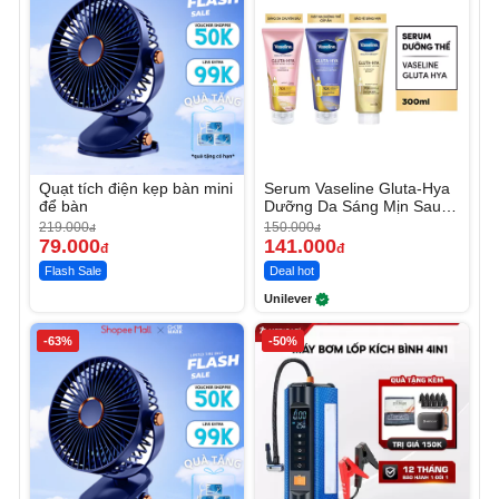
Quạt tích điện kẹp bàn mini
Serum Vaseline Gluta-Hya
để bàn
Dưỡng Da Sáng Mịn Sau 7
Ngày
219.000
150.000
đ
đ
79.000
141.000
đ
đ
Flash Sale
Deal hot
Unilever
-63%
-50%