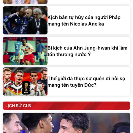
Kịch bản tự hủy của người Pháp
mang tên Nicolas Anelka
Bi kịch của Ahn Jung-hwan khi làm
tổn thương nước Ý
Thế giới đã thực sự quên đi nỗi sợ
mang tên tuyển Đức?
LỊCH SỬ CLB