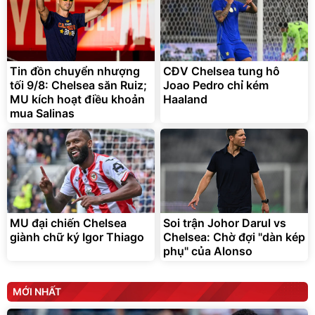
Bạt phủ xe ô tô cao cấp,
Xe đạp điện trợ lực G-
tráng nhôm 03 lớp
Force C14 gấp gọn bỏ cốp
tiện lợi
392.000
9.900.000
đ
đ
325.000
7.092.000
Tin đồn chuyển nhượng
đ
CĐV Chelsea tung hô
đ
tối 9/8: Chelsea săn Ruiz;
Joao Pedro chỉ kém
Đã bán nhiều
Đang xem nhiều
MU kích hoạt điều khoản
Haaland
G-FORCE VIETNA
mua Salinas
MU đại chiến Chelsea
Soi trận Johor Darul vs
giành chữ ký Igor Thiago
Chelsea: Chờ đợi "dàn kép
phụ" của Alonso
MỚI NHẤT