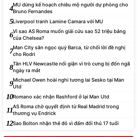
MU dừng kế hoạch chiêu mộ người dự phòng cho
4
Bruno Fernandes
5
Liverpool tranh Lamine Camara với MU
Vì sao AS Roma muốn giải cứu sao 52 triệu bảng
6
của Chelsea?
Man City săn ngọc quý Barca, từ chối lời đề nghị
7
cho Rodri
Tân HLV Newcastle nổi giận vì trò cưng bị đốn ngã
8
ngày ra mắt
Michael Owen hoài nghi tương lai Sesko tại Man
9
Utd
10
Romano xác nhận Rashford ở lại Man Utd
AS Roma chờ quyết định từ Real Madrid trong
11
thương vụ Endrick
12
Sao Bolton nhận thẻ đỏ vì đấm đối thủ 17 tuổi