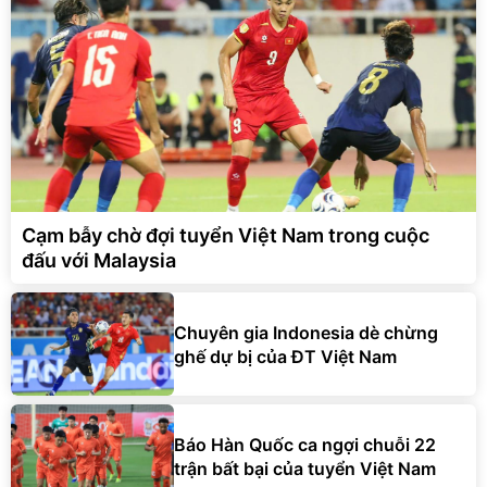
Cạm bẫy chờ đợi tuyển Việt Nam trong cuộc
đấu với Malaysia
Chuyên gia Indonesia dè chừng
ghế dự bị của ĐT Việt Nam
Báo Hàn Quốc ca ngợi chuỗi 22
trận bất bại của tuyển Việt Nam