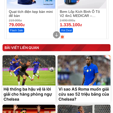
Quạt tích điện kẹp bàn mini
Bơm Lốp Kích Bình Ô Tô
để bàn
V2 4in1 MEDICAR –
12.000mAh
219.000
2.690.000
đ
đ
79.000
1.335.100
đ
đ
Flash Sale
Hot Deal
Unmute
Unmute
Máy ép chậm trái cây
Máy rửa xe cầm tay xịt rửa
BÀI VIẾT LIÊN QUAN
Elmich JEE 1855OL
cao áp có tạo bọt tuyết
3.000.000
đ
2.143.650
399.000
đ
đ
Flash Sale
Đã bán nhiều
Hệ thống ba hậu vệ là lời
Vì sao AS Roma muốn giải
giải cho hàng phòng ngự
cứu sao 52 triệu bảng của
Chelsea
Chelsea?