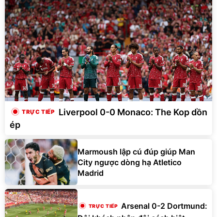
Liverpool 0-0 Monaco: The Kop dồn
ép
Marmoush lập cú đúp giúp Man
City ngược dòng hạ Atletico
Madrid
Arsenal 0-2 Dortmund: