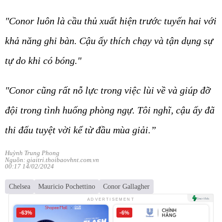
"Conor luôn là cầu thủ xuất hiện trước tuyến hai với
khả năng ghi bàn. Cậu ấy thích chạy và tận dụng sự
tự do khi có bóng."
"Conor cũng rất nỗ lực trong việc lùi về và giúp đỡ
đội trong tình huống phòng ngự. Tôi nghĩ, cậu ấy đã
thi đấu tuyệt vời kể từ đầu mùa giải.”
Huỳnh Trung Phong
Nguồn: giaitri.thoibaovhnt.com.vn
00:17 14/02/2024
Chelsea
Mauricio Pochettino
Conor Gallagher
ADVERTISEMENT
-63%
-6%