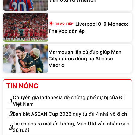
Liverpool 0-0 Monaco:
The Kop dồn ép
Marmoush lập cú đúp giúp Man
City ngược dòng hạ Atletico
Madrid
TIN NÓNG
Chuyên gia Indonesia dè chừng ghế dự bị của ĐT
1
Việt Nam
2
Bán kết ASEAN Cup 2026 quy tụ đủ 4 nhà vô địch
Tielemans ra mắt ấn tượng, Man Utd vẫn nhắm sao
3
26 tuổi