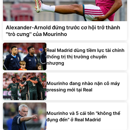
Alexander-Arnold đứng trước cơ hội trở thành
''trò cưng'' của Mourinho
Real Madrid dùng tiềm lực tài chính
thống trị thị trường chuyển
nhượng
Mourinho đang nhào nặn cỗ máy
pressing mới tại Real
Mourinho và 5 cái tên "không thể
đụng đến" ở Real Madrid