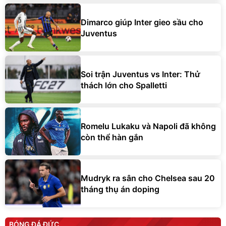
Dimarco giúp Inter gieo sầu cho
Juventus
Soi trận Juventus vs Inter: Thử
thách lớn cho Spalletti
Romelu Lukaku và Napoli đã không
còn thể hàn gắn
Mudryk ra sân cho Chelsea sau 20
tháng thụ án doping
BÓNG ĐÁ ĐỨC