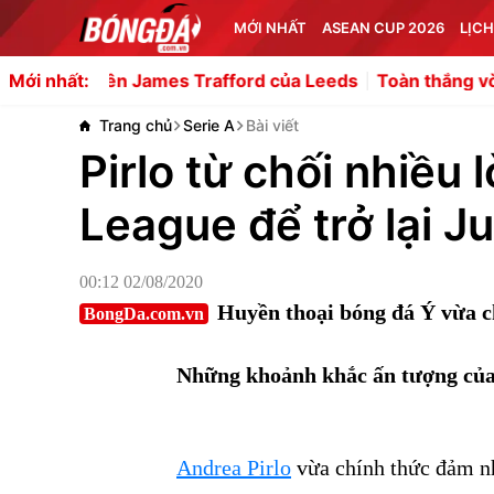
MỚI NHẤT
ASEAN CUP 2026
LỊCH
 James Trafford của Leeds
Toàn thắng vòng bảng, Thái L
Mới nhất:
Trang chủ
Serie A
Bài viết
Pirlo từ chối nhiều 
League để trở lại J
00:12 02/08/2020
Huyền thoại bóng đá Ý vừa c
BongDa.com.vn
Những khoảnh khắc ấn tượng của 
Andrea Pirlo
vừa chính thức đảm nh