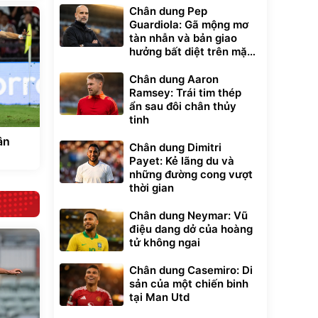
Chân dung Pep
Guardiola: Gã mộng mơ
tàn nhẫn và bản giao
hưởng bất diệt trên mặt
cỏ xanh
Chân dung Aaron
Ramsey: Trái tim thép
ẩn sau đôi chân thủy
tinh
ân
Chân dung Dimitri
Payet: Kẻ lãng du và
những đường cong vượt
thời gian
Chân dung Neymar: Vũ
điệu dang dở của hoàng
tử không ngai
Chân dung Casemiro: Di
sản của một chiến binh
tại Man Utd