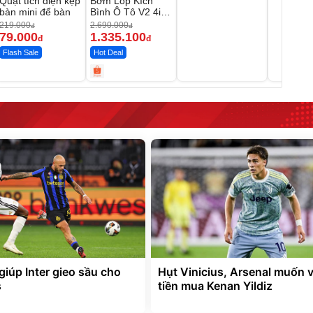
Quạt tích điện kẹp
Bơm Lốp Kích
bàn mini để bàn
Bình Ô Tô V2 4in1
MEDICAR –
219.000
2.690.000
đ
đ
12.000mAh
79.000
1.335.100
đ
đ
Flash Sale
Hot Deal
giúp Inter gieo sầu cho
Hụt Vinicius, Arsenal muốn 
s
tiền mua Kenan Yildiz