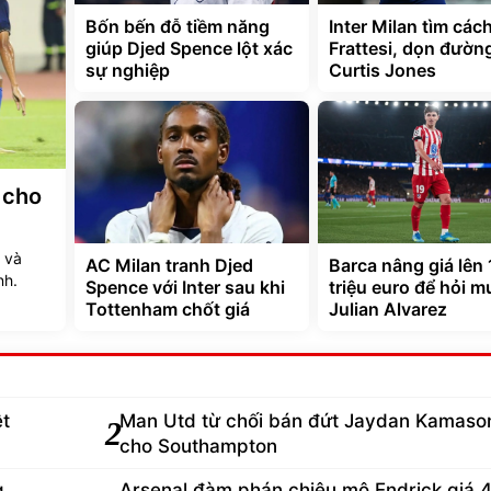
Bốn bến đỗ tiềm năng
Inter Milan tìm các
giúp Djed Spence lột xác
Frattesi, dọn đườn
sự nghiệp
Curtis Jones
ế cho
 và
AC Milan tranh Djed
Barca nâng giá lên
nh.
Spence với Inter sau khi
triệu euro để hỏi m
Tottenham chốt giá
Julian Alvarez
ệt
Man Utd từ chối bán đứt Jaydan Kamaso
2
cho Southampton
g
Arsenal đàm phán chiêu mộ Endrick giá 