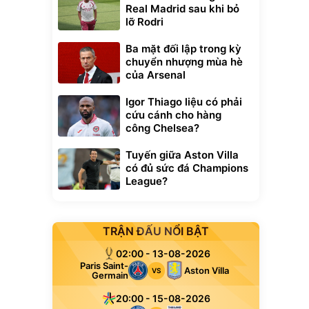
Real Madrid sau khi bỏ
lỡ Rodri
Ba mặt đối lập trong kỳ
chuyển nhượng mùa hè
của Arsenal
Igor Thiago liệu có phải
cứu cánh cho hàng
công Chelsea?
Tuyến giữa Aston Villa
có đủ sức đá Champions
League?
TRẬN ĐẤU NỔI BẬT
02:00 - 13-08-2026
Paris Saint-
Aston Villa
VS
Germain
20:00 - 15-08-2026