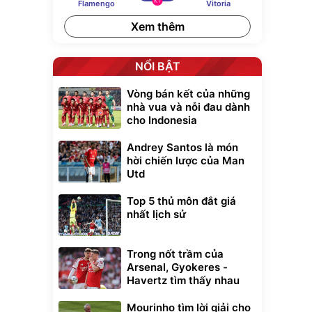
KT
Flamengo
Vitoria
Xem thêm
NỔI BẬT
Vòng bán kết của những
nhà vua và nỗi đau dành
cho Indonesia
Andrey Santos là món
hời chiến lược của Man
Utd
Top 5 thủ môn đắt giá
nhất lịch sử
Trong nốt trầm của
Arsenal, Gyokeres -
Havertz tìm thấy nhau
Mourinho tìm lời giải cho