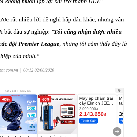
tôi không muốn lặp lại khi trở thành HLV."
được rất nhiều lời đề nghị hấp dẫn khác, nhưng vẫn
i bắt đầu sự nghiệp:
"
Tôi cũng nhận được nhiều
 các đội Premier League
, nhưng tôi cảm thấy đây là
ghiệp của mình."
hnt.com.vn
00:12 02/08/2020
Unmute
Unmute
ADVERTISEMENT
Máy ép chậm trái
Máy rửa 
-63%
-50%
-28%
cây Elmich JEE
tay xịt r
1855OL
có tạo bọ
3.000.000
đ
2.143.650
399.00
đ
Flash Sale
Đã bán nhi