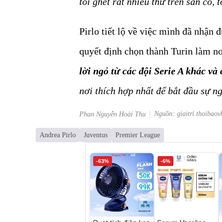
tôi ghét rất nhiều thứ trên sân cỏ, 
Pirlo tiết lộ về việc mình đã nhận 
quyết định chọn thành Turin làm nơ
lời ngỏ từ các đội Serie A khác và
nơi thích hợp nhất để bắt đầu sự n
Nguồn: giaitri.thoibaov
Phan Nguyễn Hoài Thu
Andrea Pirlo
Juventus
Premier League
-63%
-6%