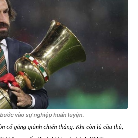
 bước vào sự nghiệp huấn luyện.
uôn cố gắng giành chiến thắng. Khi còn là cầu thủ,