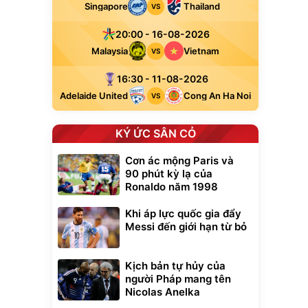
Singapore
Thailand
VS
20:00 - 16-08-2026
Malaysia
Vietnam
VS
16:30 - 11-08-2026
Adelaide United
Cong An Ha Noi
VS
KÝ ỨC SÂN CỎ
Cơn ác mộng Paris và
90 phút kỳ lạ của
Ronaldo năm 1998
Khi áp lực quốc gia đẩy
xe cầm
Messi đến giới hạn từ bỏ
ửa cao áp
t tuyết
0
đ
Kịch bản tự hủy của
ều
người Pháp mang tên
Nicolas Anelka