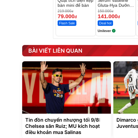
Quạt tích điện kẹp
Serum Vaseline
bàn mini để bàn
Gluta-Hya Dưỡng
Da Sáng Mịn Sau
219.000
150.000
đ
đ
7 Ngày
79.000
141.000
đ
đ
Flash Sale
Deal hot
Unilever
BÀI VIẾT LIÊN QUAN
Tin đồn chuyển nhượng tối 9/8:
Dimarco 
Chelsea săn Ruiz; MU kích hoạt
Juventu
điều khoản mua Salinas