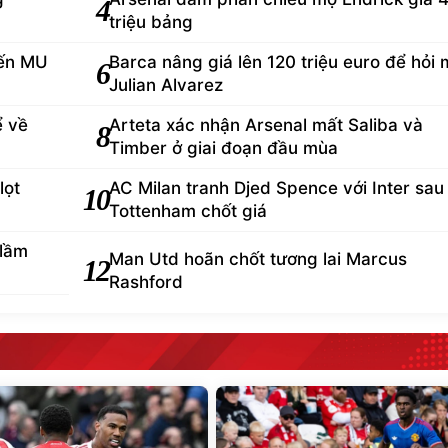
4
triệu bảng
đến MU
Barca nâng giá lên 120 triệu euro để hỏi
6
Julian Alvarez
ể về
Arteta xác nhận Arsenal mất Saliba và
8
Timber ở giai đoạn đầu mùa
lọt
AC Milan tranh Djed Spence với Inter sau 
10
Tottenham chốt giá
 lầm
Man Utd hoãn chốt tương lai Marcus
12
Rashford