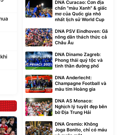
DNA Curacao: Cơn địa
chấn "màu Xanh" & giấc
mơ của Quốc gia nhỏ
 mua
nhất lịch sử World Cup
DNA PSV Eindhoven: Gã
nông dân thách thức cả
Châu Âu
DNA Dinamo Zagreb:
khi
Phong thái quý tộc và
tinh thần đường phố
DNA Anderlecht:
Champagne Football và
màu tím Hoàng gia
DNA AS Monaco:
Nghịch lý tuyệt đẹp bên
bờ Địa Trung Hải
DNA Gremio: Không
Joga Bonito, chỉ có máu