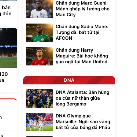
Chân dung Marc Guehi:
h bán
Mảnh ghép lý tưởng cho
g đón
Man City
Chân dung Sadio Mane:
Tượng đài bất tử tại
AFCON
Chân dung Harry
Maguire: Bài học không
gục ngã tại Man United
 120
ua
DNA
DNA Atalanta: Bản hùng
ca của nữ thần giữa
lòng Bergamo
DNA Olympique
n
Marseille: Ngôi sao vàng
bất tử của bóng đá Pháp
43