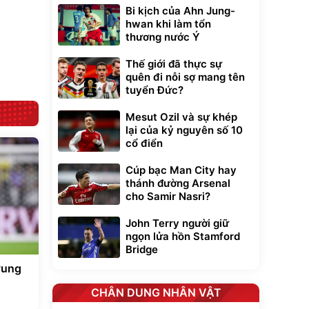
Bạt phủ xe ô tô
Xe đạp điện trợ
Bi kịch của Ahn Jung-
cao cấp, tráng
lực G-Force C14
nhôm 03 lớp
gấp gọn bỏ cốp
hwan khi làm tổn
392.000
9.900.000
đ
đ
tiện lợi
325.000
7.092.000
thương nước Ý
đ
đ
Đã bán nhiều
Đang xem nhiều
Thế giới đã thực sự
G-FORCE VIETNA
quên đi nỗi sợ mang tên
tuyển Đức?
Mesut Ozil và sự khép
lại của kỷ nguyên số 10
cổ điển
Cúp bạc Man City hay
thánh đường Arsenal
cho Samir Nasri?
John Terry người giữ
ngọn lửa hồn Stamford
Bridge
vung
CHÂN DUNG NHÂN VẬT