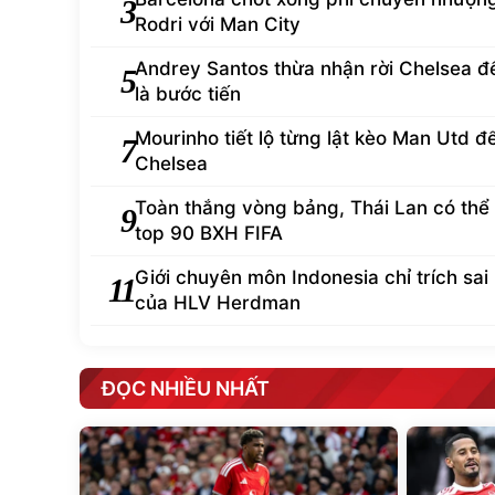
3
Rodri với Man City
Andrey Santos thừa nhận rời Chelsea 
5
là bước tiến
Mourinho tiết lộ từng lật kèo Man Utd đ
7
Chelsea
Toàn thắng vòng bảng, Thái Lan có thể 
9
top 90 BXH FIFA
Giới chuyên môn Indonesia chỉ trích sai
11
của HLV Herdman
ĐỌC NHIỀU NHẤT