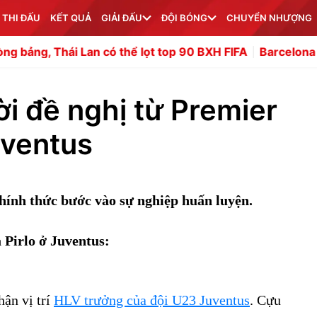
 THI ĐẤU
KẾT QUẢ
GIẢI ĐẤU
ĐỘI BÓNG
CHUYỂN NHƯỢNG
an có thể lọt top 90 BXH FIFA
Barcelona chốt xong phí 
lời đề nghị từ Premier
uventus
hính thức bước vào sự nghiệp huấn luyện.
Pirlo ở Juventus:
ận vị trí
HLV trưởng của đội U23 Juventus
. Cựu