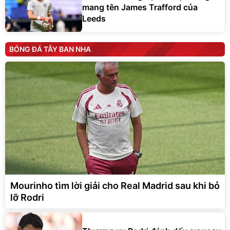
mang tên James Trafford của
Leeds
BÓNG ĐÁ TÂY BAN NHA
Mourinho tìm lời giải cho Real Madrid sau khi bỏ
lỡ Rodri