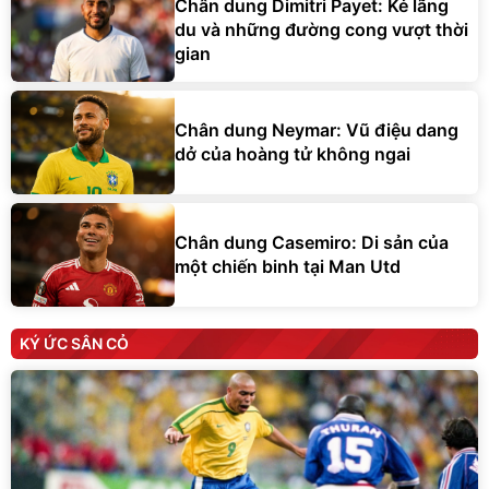
Chân dung Dimitri Payet: Kẻ lãng
du và những đường cong vượt thời
gian
Chân dung Neymar: Vũ điệu dang
dở của hoàng tử không ngai
Chân dung Casemiro: Di sản của
một chiến binh tại Man Utd
KÝ ỨC SÂN CỎ