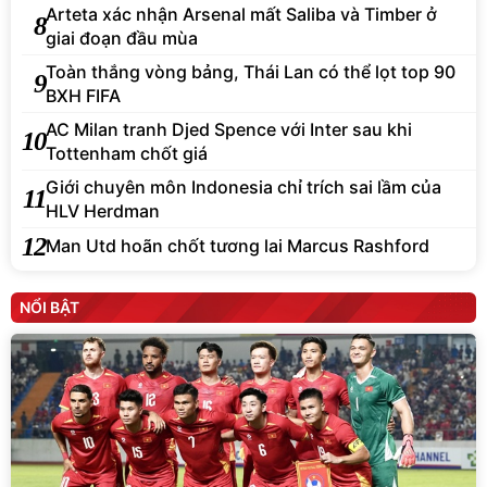
Arteta xác nhận Arsenal mất Saliba và Timber ở
8
giai đoạn đầu mùa
Toàn thắng vòng bảng, Thái Lan có thể lọt top 90
9
BXH FIFA
AC Milan tranh Djed Spence với Inter sau khi
10
Tottenham chốt giá
Giới chuyên môn Indonesia chỉ trích sai lầm của
11
HLV Herdman
12
Man Utd hoãn chốt tương lai Marcus Rashford
NỔI BẬT