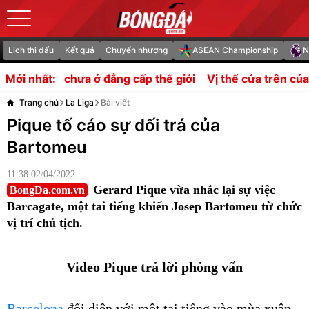
Lịch thi đấu
Kết quả
Chuyển nhượng
ASEAN Championship
N
 đẳng cấp thế giới
Vị thế cửa trên của Việt Nam là lợi th
Mới nhất:
Trang chủ
La Liga
Bài viết
Pique tố cáo sự dối trá của
Bartomeu
11:38 02/04/2022
Gerard Pique vừa nhắc lại sự việc
BongDa.com.vn
Barcagate, một tai tiếng khiến Josep Bartomeu từ chức
vị trí chủ tịch.
Video Pique trả lời phỏng vấn
Barcelona
đối diện với một tai tiếng vào mùa xuân