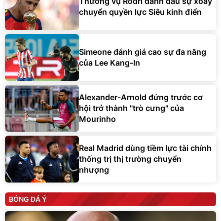
Thương vụ Rodri đánh dấu sự xoay
chuyển quyền lực Siêu kinh điển
Simeone đánh giá cao sự đa năng
của Lee Kang-In
Alexander-Arnold đứng trước cơ
hội trở thành ''trò cưng'' của
Mourinho
Real Madrid dùng tiềm lực tài chính
thống trị thị trường chuyển
nhượng
BÓNG ĐÁ Ý