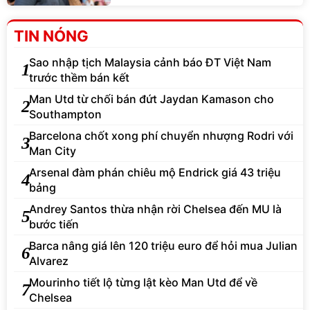
TIN NÓNG
Sao nhập tịch Malaysia cảnh báo ĐT Việt Nam
1
trước thềm bán kết
Man Utd từ chối bán đứt Jaydan Kamason cho
2
Southampton
Barcelona chốt xong phí chuyển nhượng Rodri với
3
Man City
Arsenal đàm phán chiêu mộ Endrick giá 43 triệu
4
bảng
Andrey Santos thừa nhận rời Chelsea đến MU là
5
bước tiến
Barca nâng giá lên 120 triệu euro để hỏi mua Julian
6
Alvarez
Mourinho tiết lộ từng lật kèo Man Utd để về
7
Chelsea