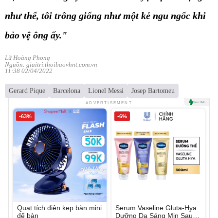
như thế, tôi trông giống như một kẻ ngu ngốc khi
bảo vệ ông ấy."
Lữ Hoàng Phong
Nguồn: giaitri.thoibaovhnt.com.vn
11:38 02/04/2022
Gerard Pique
Barcelona
Lionel Messi
Josep Bartomeu
ADVERTISEMENT
-63%
-6%
Quạt tích điện kẹp bàn mini
Serum Vaseline Gluta-Hya
để bàn
Dưỡng Da Sáng Mịn Sau 7