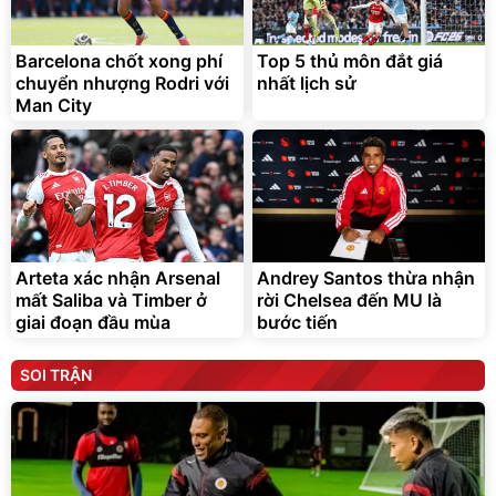
Barcelona chốt xong phí
Top 5 thủ môn đắt giá
chuyển nhượng Rodri với
nhất lịch sử
Man City
Arteta xác nhận Arsenal
Andrey Santos thừa nhận
mất Saliba và Timber ở
rời Chelsea đến MU là
giai đoạn đầu mùa
bước tiến
SOI TRẬN