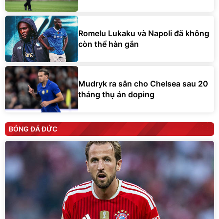
Romelu Lukaku và Napoli đã không
còn thể hàn gắn
Mudryk ra sân cho Chelsea sau 20
tháng thụ án doping
BÓNG ĐÁ ĐỨC