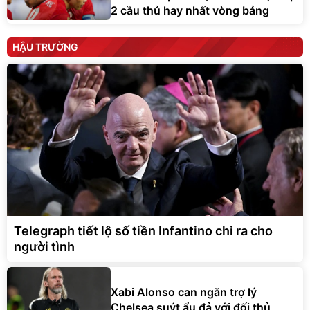
2 cầu thủ hay nhất vòng bảng
HẬU TRƯỜNG
Telegraph tiết lộ số tiền Infantino chi ra cho
người tình
Xabi Alonso can ngăn trợ lý
Chelsea suýt ẩu đả với đối thủ