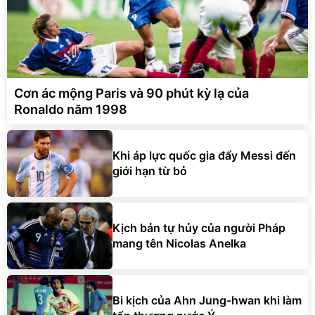
Cơn ác mộng Paris và 90 phút kỳ lạ của
Ronaldo năm 1998
Khi áp lực quốc gia đẩy Messi đến
giới hạn từ bỏ
Kịch bản tự hủy của người Pháp
mang tên Nicolas Anelka
Bi kịch của Ahn Jung-hwan khi làm