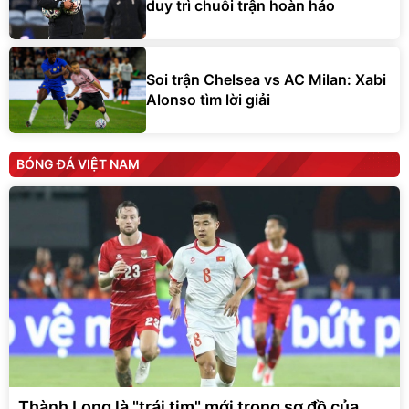
Soi trận Chelsea vs AC Milan: Xabi
Alonso tìm lời giải
BÓNG ĐÁ VIỆT NAM
Thành Long là "trái tim" mới trong sơ đồ của
HLV Kim Sang-sik