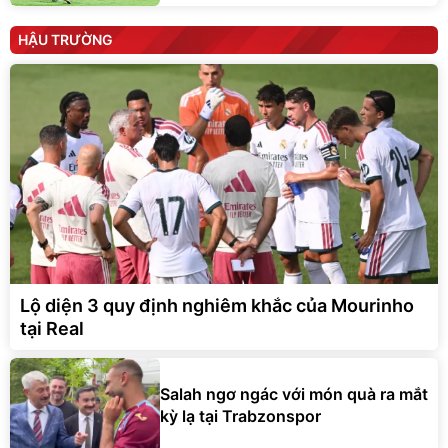
HẬU TRƯỜNG
Lộ diện 3 quy định nghiêm khắc của Mourinho
tại Real
Salah ngơ ngác với món quà ra mắt
kỳ lạ tại Trabzonspor