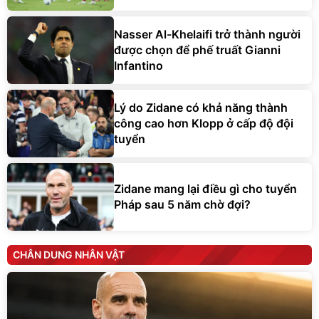
Nasser Al-Khelaifi trở thành người
được chọn để phế truất Gianni
Infantino
Lý do Zidane có khả năng thành
công cao hơn Klopp ở cấp độ đội
tuyển
Zidane mang lại điều gì cho tuyển
Pháp sau 5 năm chờ đợi?
CHÂN DUNG NHÂN VẬT