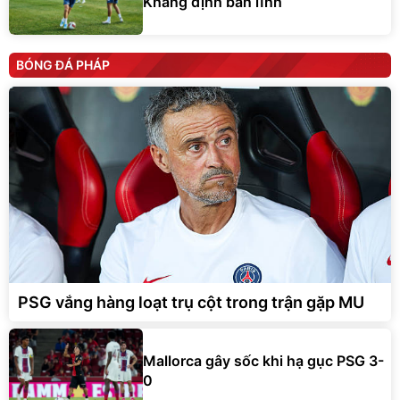
BÓNG ĐÁ PHÁP
PSG vắng hàng loạt trụ cột trong trận gặp MU
Mallorca gây sốc khi hạ gục PSG 3-
0