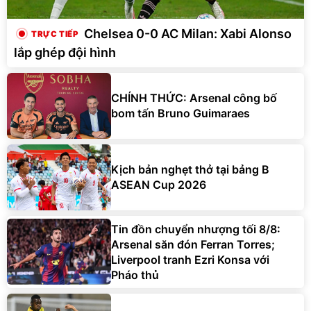
Chelsea 0-0 AC Milan: Xabi Alonso
lắp ghép đội hình
CHÍNH THỨC: Arsenal công bố
bom tấn Bruno Guimaraes
Kịch bản nghẹt thở tại bảng B
ASEAN Cup 2026
Tin đồn chuyển nhượng tối 8/8:
Arsenal săn đón Ferran Torres;
Liverpool tranh Ezri Konsa với
Pháo thủ
Man Utd tìm thấy 'máy quét' hiện
đại mang tên Cristian Orozco