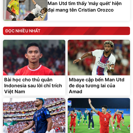
ĐỌC NHIỀU NHẤT
Bài học cho thủ quân
Mbaye cập bến Man Utd
Indonesia sau lời chỉ trích
đe dọa tương lai của
Việt Nam
Amad
Tin đồn chuyển nhượng
Đình Bắc vươn tầm châu