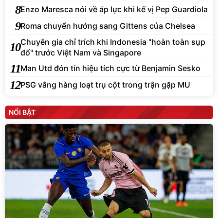
9
Roma chuyển hướng sang Gittens của Chelsea
Chuyên gia chỉ trích khi Indonesia "hoàn toàn sụp
10
đổ" trước Việt Nam và Singapore
11
Man Utd đón tín hiệu tích cực từ Benjamin Sesko
12
PSG vắng hàng loạt trụ cột trong trận gặp MU
NỔI BẬT