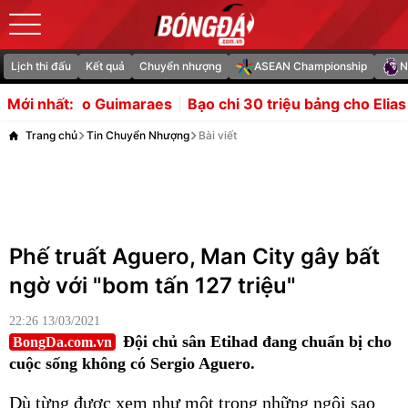
Lịch thi đấu
Kết quả
Chuyển nhượng
ASEAN Championship
N
aes
Bạo chi 30 triệu bảng cho Elias là rủi ro đáng thử củ
Mới nhất:
Trang chủ
Tin Chuyển Nhượng
Bài viết
Phế truất Aguero, Man City gây bất
ngờ với "bom tấn 127 triệu"
22:26 13/03/2021
Đội chủ sân Etihad đang chuẩn bị cho
BongDa.com.vn
cuộc sống không có Sergio Aguero.
Dù từng được xem như một trong những ngôi sao
quan trọng bậc nhất đội hình Manchester City, tuy