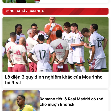
BÓNG ĐÁ TÂY BAN NHA
Lộ diện 3 quy định nghiêm khắc của Mourinho
tại Real
Romano tiết lộ Real Madrid có thể
cho mượn Endrick