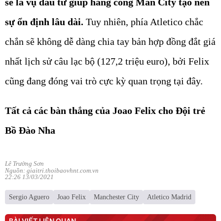
sự ổn định lâu dài.
Tuy nhiên, phía Atletico chắc
chắn sẽ không dễ dàng chia tay bản hợp đồng đắt giá
nhất lịch sử câu lạc bộ (127,2 triệu euro), bởi Felix
cũng đang đóng vai trò cực kỳ quan trọng tại đây.
Tất cả các bàn thắng của Joao Felix cho Đội trẻ
Bồ Đào Nha
Lê Trường Sơn
Nguồn: giaitri.thoibaovhnt.com.vn
22:26 13/03/2021
Sergio Aguero
Joao Felix
Manchester City
Atletico Madrid
BÀI VIẾT LIÊN QUAN