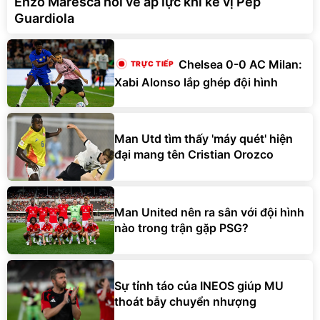
Chelsea 0-0 AC Milan:
Xabi Alonso lắp ghép đội hình
Man Utd tìm thấy 'máy quét' hiện
đại mang tên Cristian Orozco
Man United nên ra sân với đội hình
nào trong trận gặp PSG?
Sự tỉnh táo của INEOS giúp MU
thoát bẫy chuyển nhượng