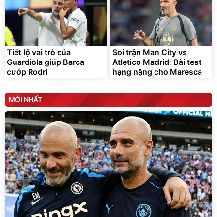
Tiết lộ vai trò của
Soi trận Man City vs
Guardiola giúp Barca
Atletico Madrid: Bài test
cướp Rodri
hạng nặng cho Maresca
MỚI NHẤT
Enzo Maresca nói về áp lực khi kế vị Pep