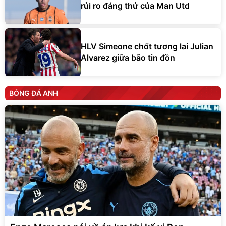
HLV Simeone chốt tương lai Julian
Alvarez giữa bão tin đồn
BÓNG ĐÁ ANH
Enzo Maresca nói về áp lực khi kế vị Pep
Guardiola