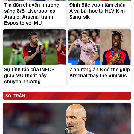
sáng 8/8: Liverpool có
Á và bài học từ HLV Kim
Araujo; Arsenal tranh
Sang-sik
Esposito với MU
Sự tỉnh táo của INEOS
7 phương án B có thể giúp
giúp MU thoát bẫy
Arsenal thay thế Vinicius
chuyển nhượng
SOI TRẬN