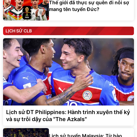
LỊCH SỬ CLB
Lịch sử ĐT Philippines: Hành trình xuyên thế kỷ
và sự trỗi dậy của "The Azkals"
Lịch sử tuyển Malaysia: Từ hào
quang "Mãnh hổ" đến những thách