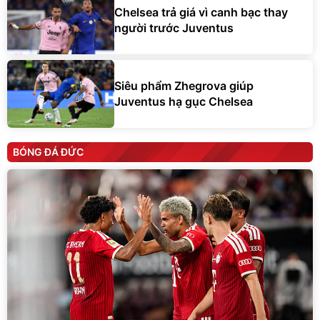
người trước Juventus
Siêu phẩm Zhegrova giúp
Juventus hạ gục Chelsea
BÓNG ĐÁ ĐỨC
Luis Diaz ghi bàn giúp Bayern hạ gục Aston