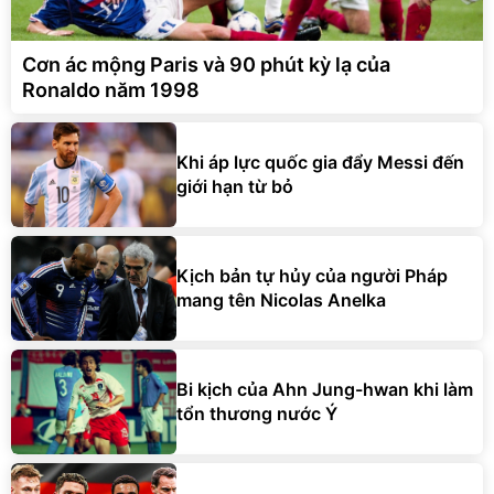
Cơn ác mộng Paris và 90 phút kỳ lạ của
Ronaldo năm 1998
Khi áp lực quốc gia đẩy Messi đến
giới hạn từ bỏ
Kịch bản tự hủy của người Pháp
mang tên Nicolas Anelka
Bi kịch của Ahn Jung-hwan khi làm
tổn thương nước Ý
Thế giới đã thực sự quên đi nỗi sợ
mang tên tuyển Đức?