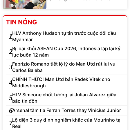
TIN NÓNG
HLV Anthony Hudson tự tin trước cuộc đối đầu
1
Myanmar
Bị loại khỏi ASEAN Cup 2026, Indonesia lặp lại kỷ
2
lục buồn 12 năm
Fabrizio Romano tiết lộ lý do Man Utd rút lui vụ
3
Carlos Baleba
CHÍNH THỨC! Man Utd bán Radek Vitek cho
4
Middlesbrough
HLV Simeone chốt tương lai Julian Alvarez giữa
5
bão tin đồn
6
Arsenal tăm tia Ferran Torres thay Vinicius Junior
Lộ diện 3 quy định nghiêm khắc của Mourinho tại
7
Real
8
Enzo Maresca nói về áp lực khi kế vị Pep Guardiola