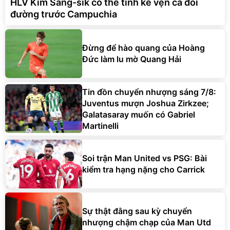
HLV Kim Sang-sik có thể tính kế vẹn cả đôi
đường trước Campuchia
Đừng để hào quang của Hoàng
Đức làm lu mờ Quang Hải
Tin đồn chuyển nhượng sáng 7/8:
Juventus mượn Joshua Zirkzee;
Galatasaray muốn có Gabriel
Martinelli
Soi trận Man United vs PSG: Bài
kiểm tra hạng nặng cho Carrick
Sự thật đằng sau kỳ chuyển
nhượng chậm chạp của Man Utd