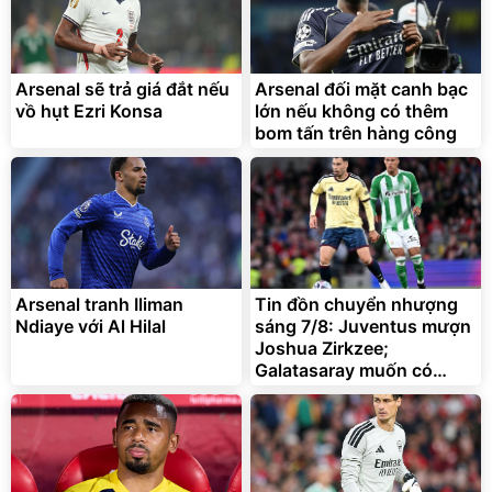
Arsenal sẽ trả giá đắt nếu
Arsenal đối mặt canh bạc
vồ hụt Ezri Konsa
lớn nếu không có thêm
bom tấn trên hàng công
Arsenal tranh Iliman
Tin đồn chuyển nhượng
Ndiaye với Al Hilal
sáng 7/8: Juventus mượn
Joshua Zirkzee;
Galatasaray muốn có
Gabriel Martinelli