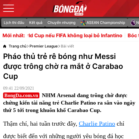
Lịch thi đấu
Kết quả
Chuyển nhượng
ASEAN Championship
N
ếu FIFA không loại bỏ Infantino
Bóc tách thương vụ Rod
Mới nhất:
Trang chủ
Premier League
Bài viết
Pháo thủ trẻ rê bóng như Messi
được trông chờ ra mắt ở Carabao
Cup
09:41 22/09/2021
NHM Arsenal đang trông chờ được
BongDa.com.vn
chứng kiến tài năng trẻ Charlie Patino ra sân vào ngày
thứ 5 tới trong khuôn khổ Carabao Cup.
Thậm chí, hai tuần trước đây,
Charlie Patino
chỉ
được biết đến với những người yêu bóng đá học