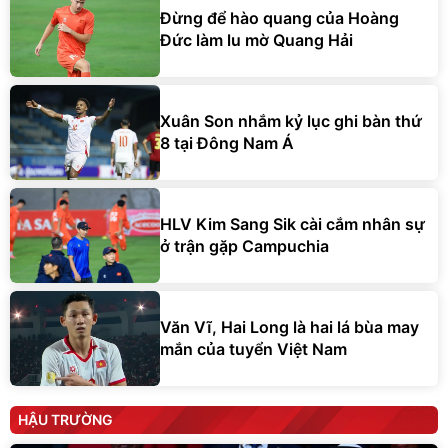
Đừng để hào quang của Hoàng
Đức làm lu mờ Quang Hải
Xuân Son nhắm kỷ lục ghi bàn thứ
8 tại Đông Nam Á
HLV Kim Sang Sik cài cắm nhân sự
ở trận gặp Campuchia
Văn Vĩ, Hai Long là hai lá bùa may
mắn của tuyển Việt Nam
HẬU TRƯỜNG