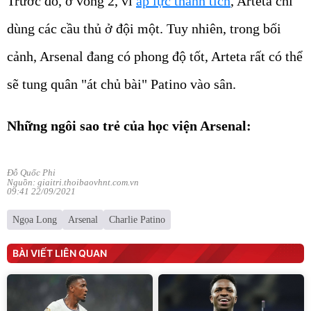
Trước đó, ở vòng 2, vì
áp lực thành tích
, Arteta chỉ
dùng các cầu thủ ở đội một. Tuy nhiên, trong bối
cảnh, Arsenal đang có phong độ tốt, Arteta rất có thể
sẽ tung quân "át chủ bài" Patino vào sân.
Những ngôi sao trẻ của học viện Arsenal:
Đỗ Quốc Phi
Nguồn: giaitri.thoibaovhnt.com.vn
09:41 22/09/2021
Ngọa Long
Arsenal
Charlie Patino
BÀI VIẾT LIÊN QUAN