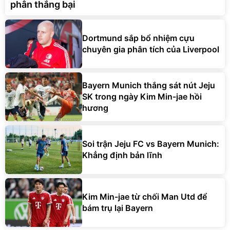
phân thắng bại
Dortmund sắp bổ nhiệm cựu
chuyên gia phân tích của Liverpool
Bayern Munich thắng sát nút Jeju
SK trong ngày Kim Min-jae hồi
hương
Soi trận Jeju FC vs Bayern Munich:
Khẳng định bản lĩnh
Kim Min-jae từ chối Man Utd để
bám trụ lại Bayern