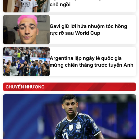
chỗ ngồi
Gavi giữ lời hứa nhuộm tóc hồng
rực rỡ sau World Cup
Argentina lập ngày lễ quốc gia
mừng chiến thắng trước tuyển Anh
CHUYỂN NHƯỢNG