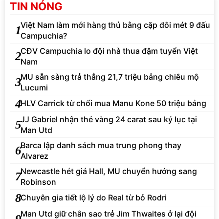
TIN NÓNG
Việt Nam làm mới hàng thủ bằng cặp đôi mét 9 đấu
1
Campuchia?
CĐV Campuchia lo đội nhà thua đậm tuyển Việt
2
Nam
MU sẵn sàng trả thẳng 21,7 triệu bảng chiêu mộ
3
Lucumi
4
HLV Carrick từ chối mua Manu Kone 50 triệu bảng
JJ Gabriel nhận thẻ vàng 24 carat sau kỷ lục tại
5
Man Utd
Barca lập danh sách mua trung phong thay
6
Alvarez
Newcastle hét giá Hall, MU chuyển hướng sang
7
Robinson
8
Chuyên gia tiết lộ lý do Real từ bỏ Rodri
Man Utd giữ chân sao trẻ Jim Thwaites ở lại đội
9