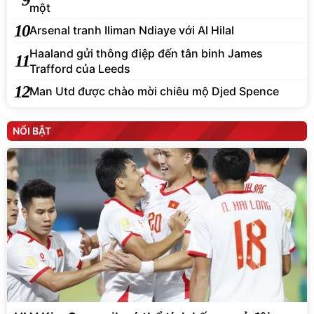
một
10
Arsenal tranh Iliman Ndiaye với Al Hilal
Haaland gửi thông điệp đến tân binh James
11
Trafford của Leeds
12
Man Utd được chào mời chiêu mộ Djed Spence
NỔI BẬT