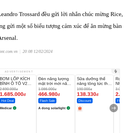
eandro Trossard đều gửi lời nhắn chúc mừng Rice,
ũng gửi một số biểu tượng cảm xúc để ăn mừng bàn
Arsenal.
hnt.com.vn
20:08 12/02/2024
Unmute
Unmute
Unmute
Unmute
ADVERTISEMENT
BƠM LỐP KÍCH
Đèn năng lượng
Sữa dưỡng thể
Robot Hú
-37%
-56%
-27%
BÌNH Ô TÔ V2
mặt trời mới năm
nâng tông tức thì
Nhà - D2
4IN1 Medicar
2026 có 120 viên
Vaseline Body
Thông M
2.690.000
1.086.000
190.000
3.000.000
đ
đ
đ
12.000mAh
LED lớn
1.685.000
466.980
138.330
2.200.
đ
đ
đ
Hot Deal
Flash Sale
Discount
Flash Sale
Medicar
A dong solarlight