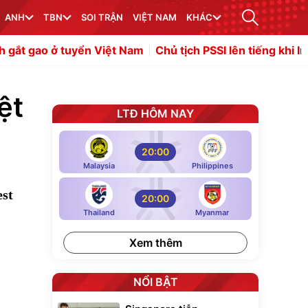
ANH
TBN
SOI TRẬN
VIỆT NAM
KHÁC
ển Việt Nam
Chủ tịch PSSI lên tiếng khi Indonesia bị loạ
ệt
LTĐ HÔM NAY
20:00
Malaysia
Philippines
est
20:00
Thailand
Myanmar
Xem thêm
NỔI BẬT