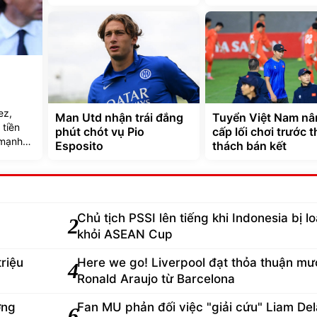
ez,
Man Utd nhận trái đắng
Tuyển Việt Nam nâ
tiền
phút chót vụ Pio
cấp lối chơi trước 
 mạnh
Esposito
thách bán kết
Chủ tịch PSSI lên tiếng khi Indonesia bị lo
2
khỏi ASEAN Cup
triệu
Here we go! Liverpool đạt thỏa thuận mư
4
Ronald Araujo từ Barcelona
ớng
Fan MU phản đối việc "giải cứu" Liam De
6