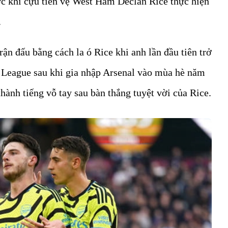
ước khi cựu tiền vệ West Ham Declan Rice thực hiện
.
n đấu bằng cách la ó Rice khi anh lần đầu tiên trở
 League sau khi gia nhập Arsenal vào mùa hè năm
hành tiếng vỗ tay sau bàn thắng tuyệt vời của Rice.