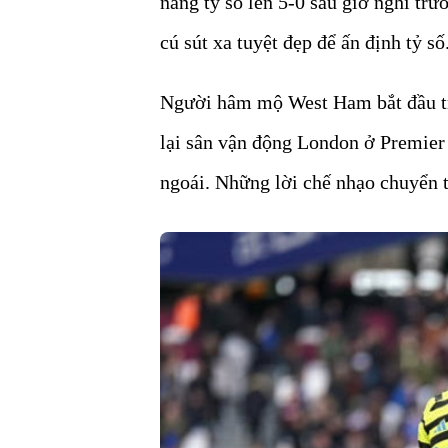
nâng tỷ số lên 5-0 sau giờ nghỉ tr
cú sút xa tuyệt đẹp để ấn định tỷ số
Người hâm mộ West Ham bắt đầu trậ
lại sân vận động London ở Premier
ngoái. Những lời chế nhạo chuyển t