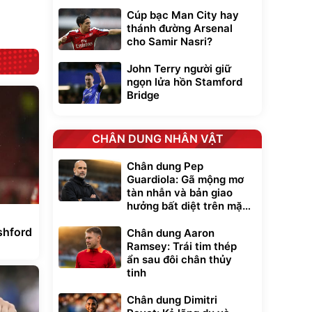
Cúp bạc Man City hay
Đã bán nhiều
thánh đường Arsenal
cho Samir Nasri?
John Terry người giữ
ngọn lửa hồn Stamford
Bridge
CHÂN DUNG NHÂN VẬT
Chân dung Pep
Guardiola: Gã mộng mơ
tàn nhẫn và bản giao
hưởng bất diệt trên mặt
cỏ xanh
shford
Chân dung Aaron
Ramsey: Trái tim thép
ẩn sau đôi chân thủy
tinh
Chân dung Dimitri