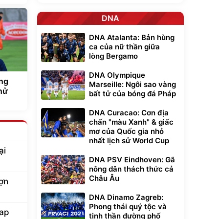
DNA
DNA Atalanta: Bản hùng
ca của nữ thần giữa
lòng Bergamo
DNA Olympique
ng
Marseille: Ngôi sao vàng
thử
bất tử của bóng đá Pháp
DNA Curacao: Cơn địa
chấn "màu Xanh" & giấc
mơ của Quốc gia nhỏ
nhất lịch sử World Cup
ại
DNA PSV Eindhoven: Gã
nông dân thách thức cả
Châu Âu
ợn
DNA Dinamo Zagreb:
Phong thái quý tộc và
lap
tinh thần đường phố