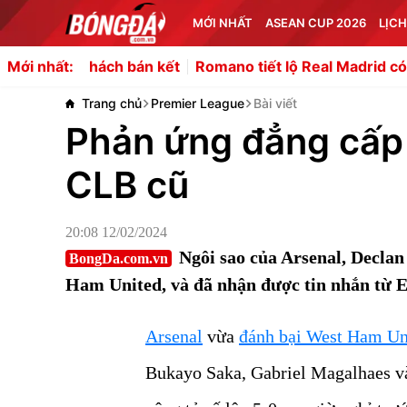
MỚI NHẤT
ASEAN CUP 2026
LỊCH
ch bán kết
Romano tiết lộ Real Madrid có thể cho mượn 
Mới nhất:
Trang chủ
Premier League
Bài viết
Phản ứng đẳng cấp 
CLB cũ
20:08 12/02/2024
Ngôi sao của Arsenal, Decla
BongDa.com.vn
Ham United, và đã nhận được tin nhắn từ 
Arsenal
vừa
đánh bại West Ham Un
Bukayo Saka, Gabriel Magalhaes và