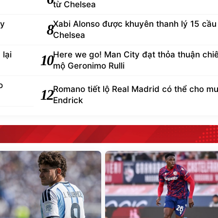
từ Chelsea
ey
Xabi Alonso được khuyên thanh lý 15 cầu
8
Chelsea
lại
Here we go! Man City đạt thỏa thuận chi
10
mộ Geronimo Rulli
o
Romano tiết lộ Real Madrid có thể cho m
12
Endrick