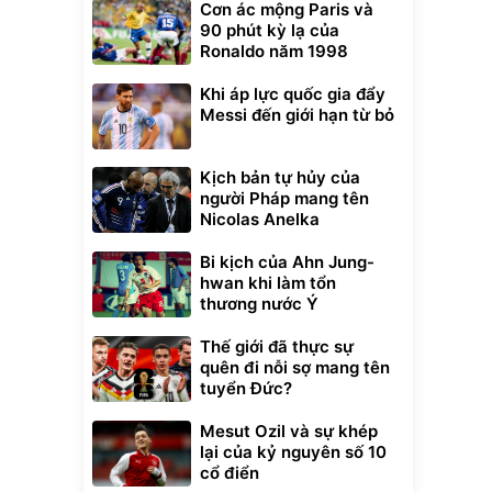
Cơn ác mộng Paris và
90 phút kỳ lạ của
Ronaldo năm 1998
Khi áp lực quốc gia đẩy
Messi đến giới hạn từ bỏ
Kịch bản tự hủy của
người Pháp mang tên
Nicolas Anelka
Bi kịch của Ahn Jung-
Unmute
hwan khi làm tổn
t Bụi Lau
Vali Bamozo
thương nước Ý
-001 -
Khung Nhôm
inh
9066 Size
1.000.000
đ
đ
20/24/28 Cao Cấp
Thế giới đã thực sự
000
825.000
đ
đ
quên đi nỗi sợ mang tên
Flash Sale
tuyển Đức?
Mesut Ozil và sự khép
Lót ghế ôtô, nâng
lưng chống nóng
lại của kỷ nguyên số 10
giúp thoải mái
cổ điển
trong di chuyển
295.000
đ