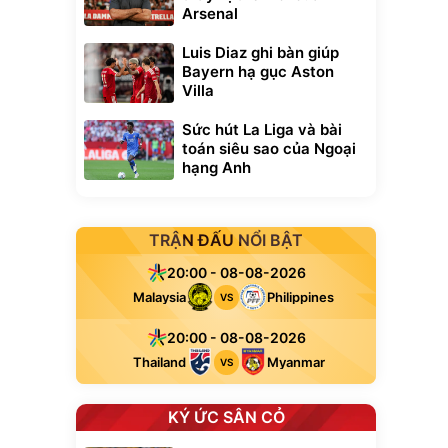
Arsenal
Luis Diaz ghi bàn giúp
Bayern hạ gục Aston
Villa
Sức hút La Liga và bài
toán siêu sao của Ngoại
hạng Anh
TRẬN ĐẤU NỔI BẬT
20:00 - 08-08-2026
Malaysia
Philippines
VS
20:00 - 08-08-2026
Thailand
Myanmar
VS
KÝ ỨC SÂN CỎ