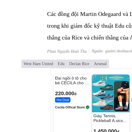
Các đồng đội Martin Odegaard và L
trong khi giám đốc kỹ thuật Edu c
thắng của Rice và chiến thắng của 
Nguồn: giaitri.thoibaov
Phan Nguyễn Hoài Thu
West Ham United
Edu
Declan Rice
Arsenal
Unmute
Đai ngồi ô tô cho
bé CECILA cho bé
1-9 tuổi
220.000
đ
Hot Deal
Cecila Offical Store
Giày Tennis,
Pickleball A.sics
Resolution X Đủ
Các Phối Màu
1.450.000
đ