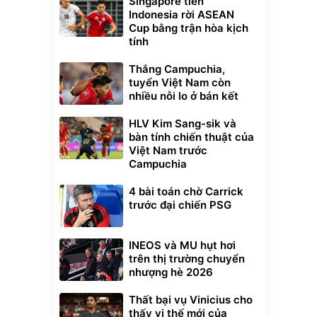
Singapore tiễn
Indonesia rời ASEAN
Cup bằng trận hòa kịch
tính
Thắng Campuchia,
tuyển Việt Nam còn
nhiều nỗi lo ở bán kết
HLV Kim Sang-sik và
bàn tính chiến thuật của
Việt Nam trước
Campuchia
4 bài toán chờ Carrick
trước đại chiến PSG
INEOS và MU hụt hơi
trên thị trường chuyển
nhượng hè 2026
Thất bại vụ Vinicius cho
thấy vị thế mới của