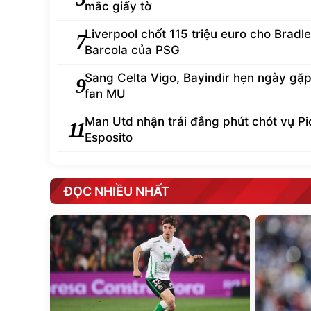
mắc giấy tờ
Liverpool chốt 115 triệu euro cho Bradl
7
Barcola của PSG
Sang Celta Vigo, Bayindir hẹn ngày gặp 
9
fan MU
Man Utd nhận trái đắng phút chót vụ Pi
11
Esposito
ĐỌC NHIỀU NHẤT