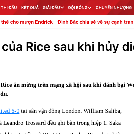
 THI ĐẤU
KẾT QUẢ
GIẢI ĐẤU
ĐỘI BÓNG
CHUYỂN NHƯỢNG
Endrick
Đình Bắc chia sẻ về sự cạnh tranh gắt gao ở tuy
của Rice sau khi hủy di
n Rice ăn mừng trên mạng xã hội sau khi đánh bại W
Edu.
ited 6-0
tại sân vận động London. William Saliba,
 Leandro Trossard đều ghi bàn trong hiệp 1. Saka