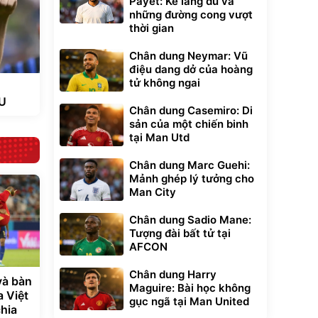
Payet: Kẻ lãng du và
những đường cong vượt
thời gian
Chân dung Neymar: Vũ
điệu dang dở của hoàng
tử không ngai
MU
Chân dung Casemiro: Di
sản của một chiến binh
tại Man Utd
Chân dung Marc Guehi:
Mảnh ghép lý tưởng cho
Man City
Chân dung Sadio Mane:
Tượng đài bất tử tại
AFCON
Chân dung Harry
và bàn
Maguire: Bài học không
a Việt
gục ngã tại Man United
hia