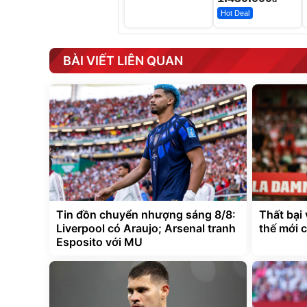
Hot Deal
BÀI VIẾT LIÊN QUAN
Tin đồn chuyển nhượng sáng 8/8:
Thất bại 
Liverpool có Araujo; Arsenal tranh
thế mới 
Esposito với MU