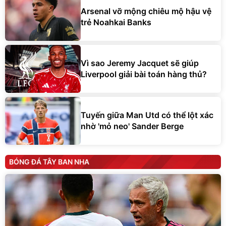
Arsenal vỡ mộng chiêu mộ hậu vệ
trẻ Noahkai Banks
Vì sao Jeremy Jacquet sẽ giúp
Liverpool giải bài toán hàng thủ?
Tuyến giữa Man Utd có thể lột xác
nhờ 'mỏ neo' Sander Berge
BÓNG ĐÁ TÂY BAN NHA