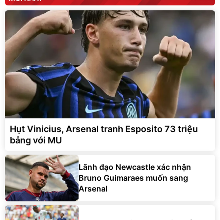
Hụt Vinicius, Arsenal tranh Esposito 73 triệu
bảng với MU
Lãnh đạo Newcastle xác nhận
Bruno Guimaraes muốn sang
Arsenal