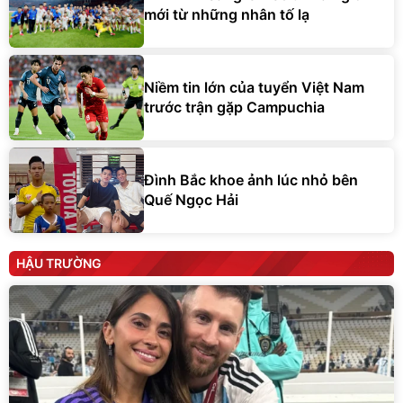
mới từ những nhân tố lạ
Niềm tin lớn của tuyển Việt Nam
trước trận gặp Campuchia
Đình Bắc khoe ảnh lúc nhỏ bên
Quế Ngọc Hải
HẬU TRƯỜNG