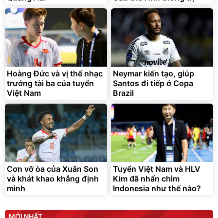
Bạt phủ xe ô tô cao cấp,
Xe đạp điện trợ lực G-
tráng nhôm 03 lớp
Force C14 gấp gọn bỏ cốp
tiện lợi
392.000
9.900.000
đ
đ
325.000
7.092.000
Hoàng Đức và vị thế nhạc
đ
Neymar kiến tạo, giúp
đ
trưởng tài ba của tuyển
Santos đi tiếp ở Copa
Đã bán nhiều
Đang xem nhiều
Việt Nam
Brazil
G-FORCE VIETNA
Cơn vỡ òa của Xuân Son
Tuyển Việt Nam và HLV
và khát khao khẳng định
Kim đã nhấn chìm
mình
Indonesia như thế nào?
MỚI NHẤT