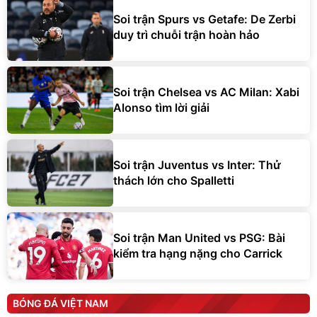
Soi trận Spurs vs Getafe: De Zerbi
duy trì chuỗi trận hoàn hảo
Soi trận Chelsea vs AC Milan: Xabi
Alonso tìm lời giải
Soi trận Juventus vs Inter: Thử
thách lớn cho Spalletti
Soi trận Man United vs PSG: Bài
kiểm tra hạng nặng cho Carrick
BÓNG ĐÁ VIỆT NAM