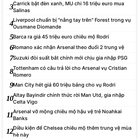
Carrick bật đèn xanh, MU chi 16 triệu euro mua
3
Salinas
Liverpool chuẩn bị "nẫng tay trên" Forest trong vụ
4
Ousmane Diomande
5
Barca ra giá 45 triệu euro chiêu mộ Rodri
6
Romano xác nhận Arsenal theo đuổi 2 trung vệ
7
Suzuki đòi suất bắt chính mới chịu gia nhập PSG
Tottenham có câu trả lời cho Arsenal vụ Cristian
8
Romero
9
Man City hét giá 60 triệu bảng cho vụ Rodri
Altay Bayindir chính thức rời Man Utd, gia nhập
10
Celta Vigo
Arsenal vỡ mộng chiêu mộ hậu vệ trẻ Noahkai
11
Banks
Điều kiện để Chelsea chiêu mộ thêm trung vệ mùa
12
hè này