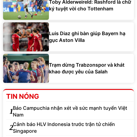
Toby Alderweireld: Rashford là chữ
ký tuyệt vời cho Tottenham
Luis Diaz ghi bàn giúp Bayern hạ
gục Aston Villa
Trạm dừng Trabzonspor và khát
khao được yêu của Salah
TIN NÓNG
Báo Campuchia nhận xét về sức mạnh tuyển Việt
1
Nam
Cảnh báo HLV Indonesia trước trận tử chiến
2
Singapore