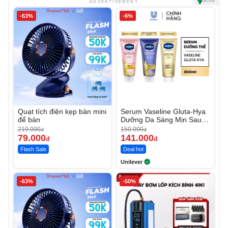
ADVERTISEMENT
-63%
-6%
Quạt tích điện kẹp bàn mini
Serum Vaseline Gluta-Hya
để bàn
Dưỡng Da Sáng Mịn Sau 7
Ngày
219.000
150.000
đ
đ
79.000
141.000
đ
đ
Flash Sale
Deal hot
Unilever
-63%
-50%