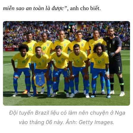
miễn sao an toàn là được”
, anh cho biết.
Đội tuyển Brazil liệu có làm nên chuyện ở Nga
vào tháng 06 này. Ảnh: Getty Images.