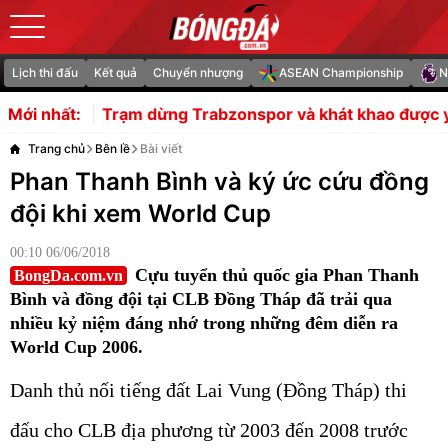
Lịch thi đấu
Kết quả
Chuyển nhượng
ASEAN Championship
N
ng Trabzonspor và khát khao được yêu của Salah
Arsen
Mới nhất:
Trang chủ
Bên lề
Bài viết
Phan Thanh Bình và ký ức cứu đồng
đội khi xem World Cup
00:10 06/06/2018
Cựu tuyển thủ quốc gia Phan Thanh
BongDa.com.vn
Bình và đồng đội tại CLB Đồng Tháp đã trải qua
nhiều kỷ niệm đáng nhớ trong những đêm diễn ra
World Cup 2006.
Danh thủ nối tiếng đất Lai Vung (Đồng Tháp) thi
đấu cho CLB địa phương từ 2003 đến 2008 trước