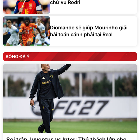
chừ vụ Rodri
Diomande sẽ giúp Mourinho giải
bài toán cánh phải tại Real
BÓNG ĐÁ Ý
Soi trận Juventus vs Inter: Thử thách lớn cho