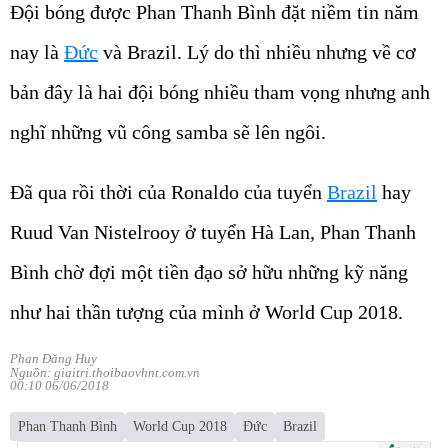
Đội bóng được Phan Thanh Bình đặt niềm tin năm
nay là
Đức
và Brazil. Lý do thì nhiều nhưng về cơ
bản đây là hai đội bóng nhiều tham vọng nhưng anh
nghĩ những vũ công samba sẽ lên ngôi.
Đã qua rồi thời của Ronaldo của tuyển
Brazil
hay
Ruud Van Nistelrooy ở tuyển Hà Lan, Phan Thanh
Bình chờ đợi một tiền đạo sở hữu những kỹ năng
như hai thần tượng của mình ở World Cup 2018.
Phan Đăng Huy
Nguồn: giaitri.thoibaovhnt.com.vn
00:10 06/06/2018
Phan Thanh Bình
World Cup 2018
Đức
Brazil