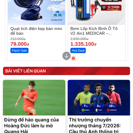
Quạt tích điện kẹp bàn mini
Bơm Lốp Kích Bình Ô Tô
để bàn
V2 4in1 MEDICAR –
12.000mAh
219.000
2.690.000
đ
đ
79.000
1.335.100
đ
đ
Flash Sale
Hot Deal
Unmute
Unmute
Máy ép chậm trái cây
Máy rửa xe cầm tay xịt rửa
BÀI VIẾT LIÊN QUAN
Elmich JEE 1855OL
cao áp có tạo bọt tuyết
3.000.000
đ
2.143.650
399.000
đ
đ
Flash Sale
Đã bán nhiều
Đừng để hào quang của
Thị trường chuyển
Hoàng Đức làm lu mờ
nhượng tháng 7/2026:
Quang Hải
Cầu thủ Anh thống trị