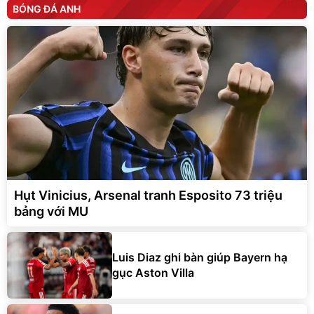
BÓNG ĐÁ ANH
Hụt Vinicius, Arsenal tranh Esposito 73 triệu
bảng với MU
Luis Diaz ghi bàn giúp Bayern hạ
gục Aston Villa