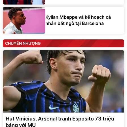
Kylian Mbappe và kế hoạch cá
nhân bất ngờ tại Barcelona
CHUYỂN NHƯỢNG
Hụt Vinicius, Arsenal tranh Esposito 73 triệu
bảng với MU