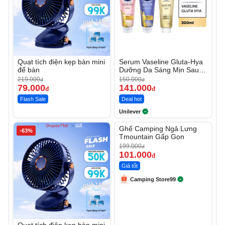
Quạt tích điện kẹp bàn mini
Serum Vaseline Gluta-Hya
để bàn
Dưỡng Da Sáng Mịn Sau 7
Ngày
219.000
150.000
đ
đ
79.000
141.000
đ
đ
Flash Sale
Deal hot
Unilever
Unmute
Ghế Camping Ngả Lưng
-63%
-49%
Tmountain Gấp Gọn
199.000
đ
101.000
đ
Giá tốt
Camping Store99
Quạt tích điện kẹp bàn mini