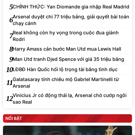
5
CHÍNH THỨC: Yan Diomande gia nhập Real Madrid
Arsenal duyệt chi 77 triệu bảng, giải quyết bài toán
6
chạy cánh
Real không còn hy vọng trong cuộc đua giành
7
Rodri
8
Harry Amass cản bước Man Utd mua Lewis Hall
9
Man Utd tranh Djed Spence với giá 35 triệu bảng
10
LĐBĐ Hàn Quốc hối lộ trọng tài bằng tình dục
Galatasaray tính chiêu mộ Gabriel Martinelli từ
11
Arsenal
Vinicius Jr có động thái lạ, Arsenal chờ cướp ngôi
12
sao Real
NỔI BẬT