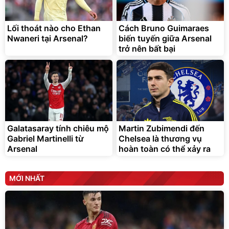
chống nóng giúp thoải mái
trong di chuyển
295.000
đ
Lối thoát nào cho Ethan
Cách Bruno Guimaraes
Đã bán nhiều
Nwaneri tại Arsenal?
biến tuyến giữa Arsenal
trở nên bất bại
Galatasaray tính chiêu mộ
Martin Zubimendi đến
Gabriel Martinelli từ
Chelsea là thương vụ
Arsenal
hoàn toàn có thể xảy ra
MỚI NHẤT