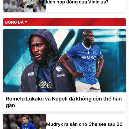
kịch hợp đồng của Vinicius?
BÓNG ĐÁ Ý
Romelu Lukaku và Napoli đã không còn thể hàn
gắn
Mudryk ra sân cho Chelsea sau 20