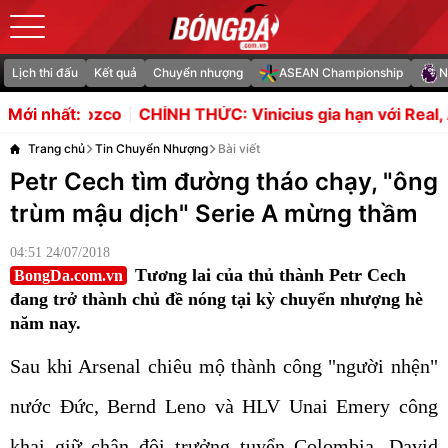
Lịch thi đấu
Kết quả
Chuyển nhượng
ASEAN Championship
N
CHÍNH THỨC: Vinicius gia hạn với Real, Arsenal vỡ mộng 
Mới nhất:
Trang chủ
Tin Chuyển Nhượng
Bài viết
Petr Cech tìm đường tháo chạy, "ông
trùm mậu dịch" Serie A mừng thầm
04:51 24/07/2018
Tương lai của thủ thành Petr Cech
BongDa.com.vn
đang trở thành chủ đề nóng tại kỳ chuyển nhượng hè
năm nay.
Sau khi Arsenal chiêu mộ thành công "người nhện"
nước Đức, Bernd Leno và HLV Unai Emery công
khai giữ chân đội trưởng tuyển Colombia, David