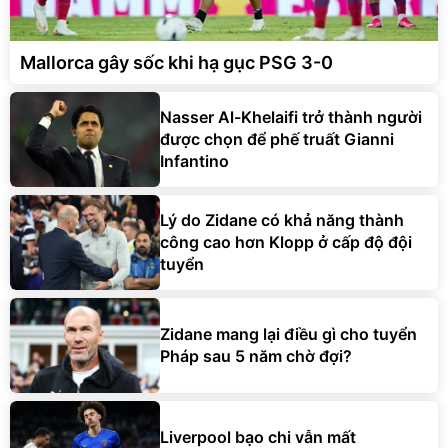
Mallorca gây sốc khi hạ gục PSG 3-0
Nasser Al-Khelaifi trở thành người
được chọn để phế truất Gianni
Infantino
Lý do Zidane có khả năng thành
công cao hơn Klopp ở cấp độ đội
tuyển
Zidane mang lại điều gì cho tuyển
Pháp sau 5 năm chờ đợi?
Liverpool bạo chi vẫn mất