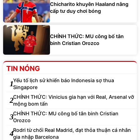
Chicharito khuyên Haaland nâng
cấp tư duy chơi bóng
CHÍNH THỨC: MU công bố tân
binh Cristian Orozco
TIN NÓNG
Yếu tố lịch sử khiến báo Indonesia sợ thua
1
Singapore
CHÍNH THỨC: Vinicius gia hạn với Real, Arsenal vỡ
2
mộng bom tấn
CHÍNH THỨC: MU công bố tân binh Cristian
3
Orozco
Rodri từ chối Real Madrid, đạt thỏa thuận cá nhân
4
gia nhập Barcelona