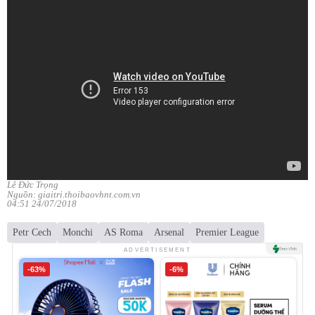
Lê Đức Trọng
Nguồn: giaitri.thoibaovhnt.com.vn
04:51 24/07/2018
Petr Cech
Monchi
AS Roma
Arsenal
Premier League
ADVERTISEMENT
-63%
-6%