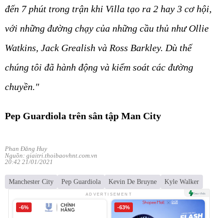
đến 7 phút trong trận khi Villa tạo ra 2 hay 3 cơ hội,
với những đường chạy của những cầu thủ như Ollie
Watkins, Jack Grealish và Ross Barkley. Dù thế
chúng tôi đã hành động và kiểm soát các đường
chuyền."
Pep Guardiola trên sân tập Man City
Phan Đăng Huy
Nguồn: giaitri.thoibaovhnt.com.vn
20:42 21/01/2021
Manchester City
Pep Guardiola
Kevin De Bruyne
Kyle Walker
ADVERTISEMENT
-6%
-63%