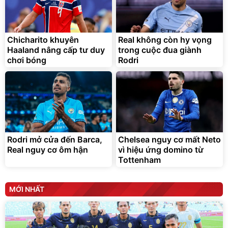
Lót ghế ôtô, nâng lưng
chống nóng giúp thoải mái
trong di chuyển
Chicharito khuyên
Real không còn hy vọng
295.000
Haaland nâng cấp tư duy
trong cuộc đua giành
đ
chơi bóng
Rodri
Đã bán nhiều
Rodri mở cửa đến Barca,
Chelsea nguy cơ mất Neto
Real nguy cơ ôm hận
vì hiệu ứng domino từ
Tottenham
MỚI NHẤT