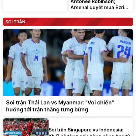
Antonee Robinson;
Arsenal quyết mua Ezri
Konsa
SOI TRẬN
Soi trận Thái Lan vs Myanmar: "Voi chiến"
hướng tới trận thắng tưng bừng
Soi trận Singapore vs Indonesia: