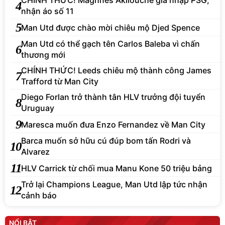
CHÍNH THỨC! Maghnes Akliouche gia nhập PSG,
4
nhận áo số 11
5
Man Utd được chào mời chiêu mộ Djed Spence
Man Utd có thể gạch tên Carlos Baleba vì chấn
6
thương mới
CHÍNH THỨC! Leeds chiêu mộ thành công James
7
Trafford từ Man City
Diego Forlan trở thành tân HLV trưởng đội tuyển
8
Uruguay
9
Maresca muốn đưa Enzo Fernandez về Man City
Barca muốn sở hữu cú đúp bom tấn Rodri và
10
Alvarez
11
HLV Carrick từ chối mua Manu Kone 50 triệu bảng
Trở lại Champions League, Man Utd lập tức nhận
12
cảnh báo
NỔI BẬT