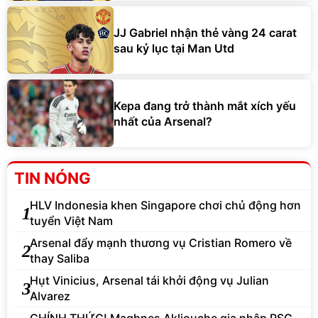
JJ Gabriel nhận thẻ vàng 24 carat
sau kỷ lục tại Man Utd
Kepa đang trở thành mắt xích yếu
nhất của Arsenal?
TIN NÓNG
HLV Indonesia khen Singapore chơi chủ động hơn
1
tuyển Việt Nam
Arsenal đẩy mạnh thương vụ Cristian Romero về
2
thay Saliba
Hụt Vinicius, Arsenal tái khởi động vụ Julian
3
Alvarez