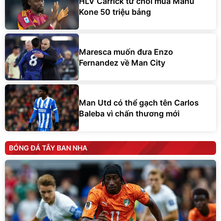
HLV Carrick từ chối mua Manu
Kone 50 triệu bảng
Maresca muốn đưa Enzo
Fernandez về Man City
Man Utd có thể gạch tên Carlos
Baleba vì chấn thương mới
BÓNG ĐÁ TÂY BAN NHA