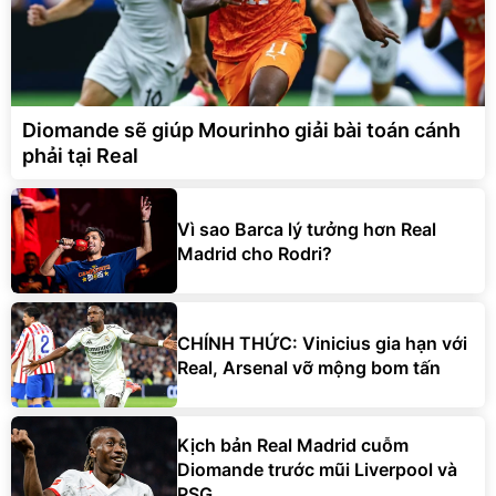
Diomande sẽ giúp Mourinho giải bài toán cánh
phải tại Real
Vì sao Barca lý tưởng hơn Real
Madrid cho Rodri?
CHÍNH THỨC: Vinicius gia hạn với
Real, Arsenal vỡ mộng bom tấn
Kịch bản Real Madrid cuỗm
Diomande trước mũi Liverpool và
PSG