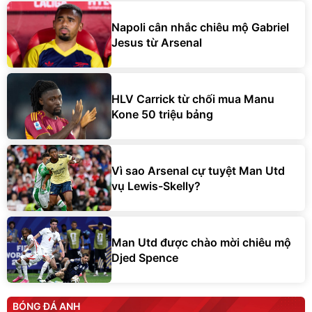
Napoli cân nhắc chiêu mộ Gabriel
Jesus từ Arsenal
HLV Carrick từ chối mua Manu
Kone 50 triệu bảng
Vì sao Arsenal cự tuyệt Man Utd
vụ Lewis-Skelly?
Man Utd được chào mời chiêu mộ
Djed Spence
BÓNG ĐÁ ANH