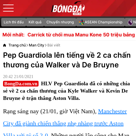
Lịch thi đấu
Kết quả
Chuyển nhượng
ASEAN Championship
N
ừ chối mua Manu Kone 50 triệu bảng
Vì sao Arsenal cự 
Mới nhất:
Trang chủ
Man City
Bài viết
Pep Guardiola lên tiếng về 2 ca chấn
thương của Walker và De Bruyne
20:42 21/01/2021
HLV Pep Guardiola đã có những chia
BongDa.com.vn
sẻ về 2 ca chấn thương của Kyle Walker và Kevin De
Bruyne ở trận thắng Aston Villa.
Rạng sáng nay (21/01, giờ Việt Nam),
Manchester
City đã giành chiến thắng nhẹ nhàng trước Aston
Villa với tỷ số 2-0
. Những người lập công cho Man