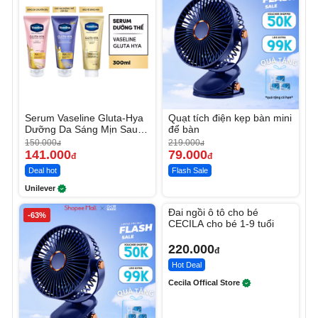
Serum Vaseline Gluta-Hya
Quạt tích điện kẹp bàn mini
Dưỡng Da Sáng Mịn Sau 7
để bàn
Ngày
150.000
219.000
đ
đ
141.000
79.000
đ
đ
Deal hot
Flash Sale
Unilever
Unmute
Đai ngồi ô tô cho bé
-63%
CECILA cho bé 1-9 tuổi
220.000
đ
Hot Deal
Cecila Offical Store