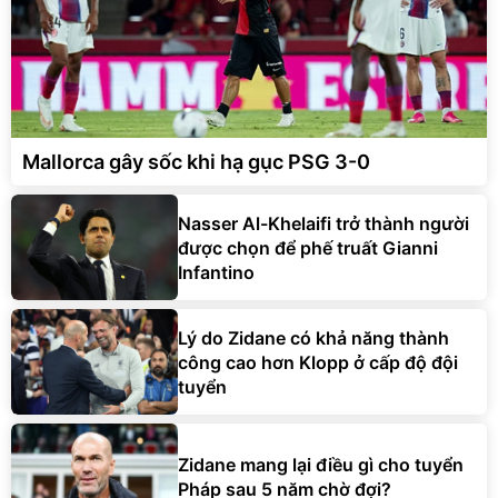
Mallorca gây sốc khi hạ gục PSG 3-0
Nasser Al-Khelaifi trở thành người
được chọn để phế truất Gianni
Infantino
Lý do Zidane có khả năng thành
công cao hơn Klopp ở cấp độ đội
tuyển
Zidane mang lại điều gì cho tuyển
Pháp sau 5 năm chờ đợi?