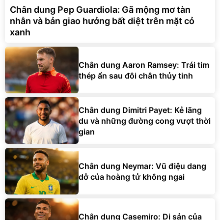
Chân dung Pep Guardiola: Gã mộng mơ tàn
nhẫn và bản giao hưởng bất diệt trên mặt cỏ
xanh
Chân dung Aaron Ramsey: Trái tim
thép ẩn sau đôi chân thủy tinh
Chân dung Dimitri Payet: Kẻ lãng
du và những đường cong vượt thời
gian
Chân dung Neymar: Vũ điệu dang
dở của hoàng tử không ngai
Chân dung Casemiro: Di sản của