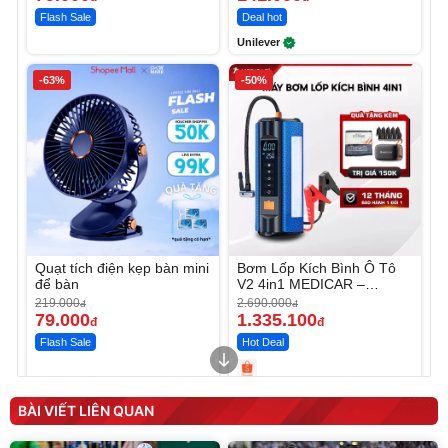
Flash Sale
Deal hot
Unilever
-63%
-50%
Quạt tích điện kẹp bàn mini
Bơm Lốp Kích Bình Ô Tô
để bàn
V2 4in1 MEDICAR –
12.000mAh
219.000
2.690.000
đ
đ
79.000
1.335.100
đ
đ
Flash Sale
Hot Deal
Unmute
Unmute
Máy ép chậm trái cây
Máy rửa xe cầm tay xịt rửa
BÀI VIẾT LIÊN QUAN
Elmich JEE 1855OL
cao áp có tạo bọt tuyết
3.000.000
đ