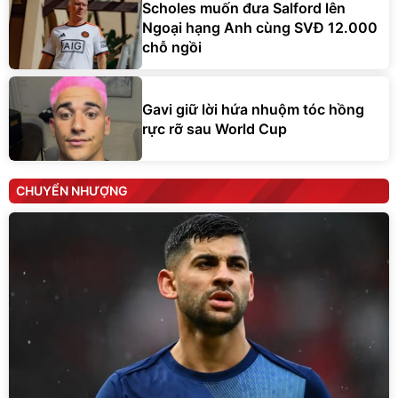
Scholes muốn đưa Salford lên
Ngoại hạng Anh cùng SVĐ 12.000
chỗ ngồi
Gavi giữ lời hứa nhuộm tóc hồng
rực rỡ sau World Cup
CHUYỂN NHƯỢNG