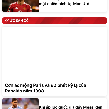
một chiến binh tại Man Utd
KÝ ỨC SÂN CỎ
Cơn ác mộng Paris và 90 phút kỳ lạ của
Ronaldo năm 1998
Khi áp lực quốc gia đẩy Messi đến