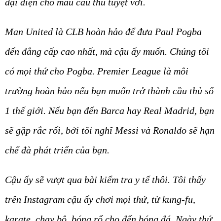
đại diện cho mẫu cầu thủ tuyệt vời.
Man United là CLB hoàn hảo để đưa Paul Pogba
đến đẳng cấp cao nhất, mà cậu ấy muốn. Chúng tôi
có mọi thứ cho Pogba. Premier League là môi
trường hoàn hảo nếu bạn muốn trở thành cầu thủ số
1 thế giới. Nếu bạn đến Barca hay Real Madrid, bạn
sẽ gặp rắc rối, bởi tôi nghĩ Messi và Ronaldo sẽ hạn
chế đà phát triển của bạn.
Cậu ấy sẽ vượt qua bài kiểm tra y tế thôi. Tôi thấy
trên Instagram cậu ấy chơi mọi thứ, từ kung-fu,
karate, chạy bộ, bóng rổ cho đến bóng đá. Ngày thứ