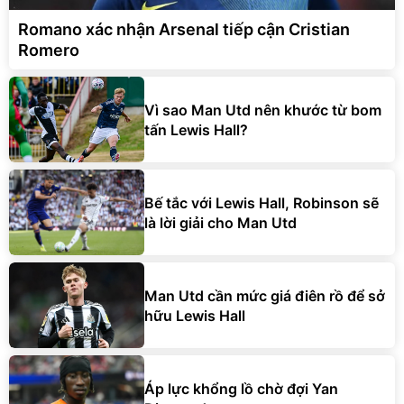
Romano xác nhận Arsenal tiếp cận Cristian
Romero
Vì sao Man Utd nên khước từ bom
tấn Lewis Hall?
Bế tắc với Lewis Hall, Robinson sẽ
là lời giải cho Man Utd
Man Utd cần mức giá điên rồ để sở
hữu Lewis Hall
Áp lực khổng lồ chờ đợi Yan