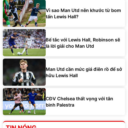
Vì sao Man Utd nên khước từ bom
tấn Lewis Hall?
Bế tắc với Lewis Hall, Robinson sẽ
là lời giải cho Man Utd
Man Utd cần mức giá điên rồ để sở
hữu Lewis Hall
CĐV Chelsea thất vọng với tân
binh Palestra
TIN NÓNG