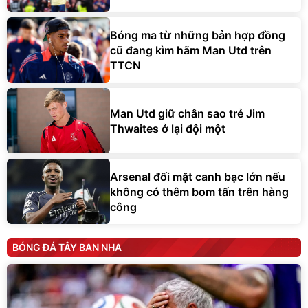
Bóng ma từ những bản hợp đồng
cũ đang kìm hãm Man Utd trên
TTCN
Man Utd giữ chân sao trẻ Jim
Thwaites ở lại đội một
Arsenal đối mặt canh bạc lớn nếu
không có thêm bom tấn trên hàng
công
BÓNG ĐÁ TÂY BAN NHA