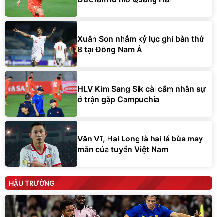
Xuân Son nhắm kỷ lục ghi bàn thứ
8 tại Đông Nam Á
HLV Kim Sang Sik cài cắm nhân sự
ở trận gặp Campuchia
Văn Vĩ, Hai Long là hai lá bùa may
mắn của tuyển Việt Nam
HẬU TRƯỜNG