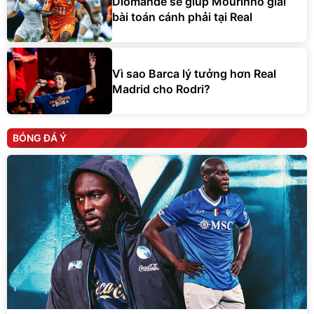
Diomande sẽ giúp Mourinho giải
bài toán cánh phải tại Real
Vì sao Barca lý tưởng hơn Real
Madrid cho Rodri?
BÓNG ĐÁ Ý