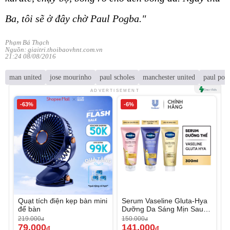
Ba, tôi sẽ ở đây chờ Paul Pogba."
Phạm Bá Thạch
Nguồn: giaitri.thoibaovhnt.com.vn
21:24 08/08/2016
man united
jose mourinho
paul scholes
manchester united
paul pog
ADVERTISEMENT
-63%
-6%
Quạt tích điện kẹp bàn mini
Serum Vaseline Gluta-Hya
để bàn
Dưỡng Da Sáng Mịn Sau 7
Ngày
219.000
150.000
đ
đ
79.000
141.000
đ
đ