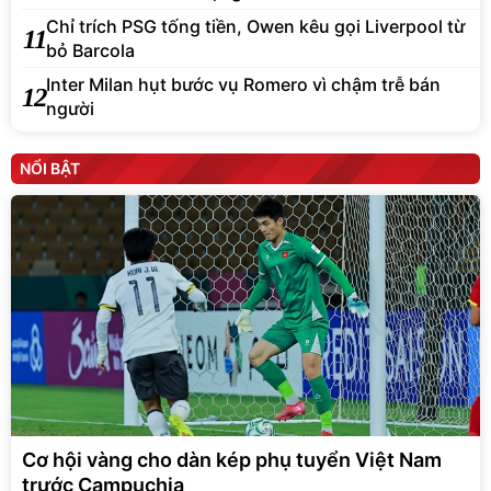
Chỉ trích PSG tống tiền, Owen kêu gọi Liverpool từ
11
bỏ Barcola
Inter Milan hụt bước vụ Romero vì chậm trễ bán
12
người
NỔI BẬT
Cơ hội vàng cho dàn kép phụ tuyển Việt Nam
trước Campuchia