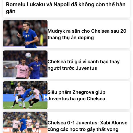
Romelu Lukaku và Napoli đã không còn thể hàn
gắn
Mudryk ra sân cho Chelsea sau 20
tháng thụ án doping
Chelsea trả giá vì canh bạc thay
người trước Juventus
Siêu phẩm Zhegrova giúp
Juventus hạ gục Chelsea
Chelsea 0-1 Juventus: Xabi Alonso
cùng các học trò gây thất vọng