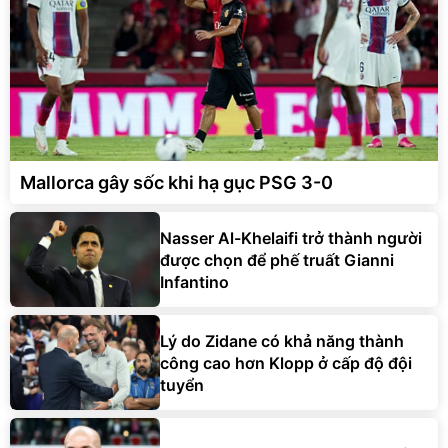
Mallorca gây sốc khi hạ gục PSG 3-0
Nasser Al-Khelaifi trở thành người
được chọn để phế truất Gianni
Infantino
Lý do Zidane có khả năng thành
công cao hơn Klopp ở cấp độ đội
tuyển