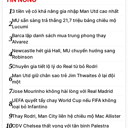
1
3 tiền vệ có khả năng gia nhập Man Utd cao nhất
MU sẵn sàng trả thẳng 21,7 triệu bảng chiêu mộ
2
Lucumi
Barca lập danh sách mua trung phong thay
3
Alvarez
Newcastle hét giá Hall, MU chuyển hướng sang
4
Robinson
5
Chuyên gia tiết lộ lý do Real từ bỏ Rodri
Man Utd giữ chân sao trẻ Jim Thwaites ở lại đội
6
một
7
Jose Mourinho không hài lòng với Real Madrid
UEFA quyết tẩy chay World Cup nếu FIFA không
8
loại bỏ Infantino
9
Thay Rodri, Man City liên hệ chiêu mộ Mac Allister
10
CĐV Chelsea thất vọng với tân binh Palestra