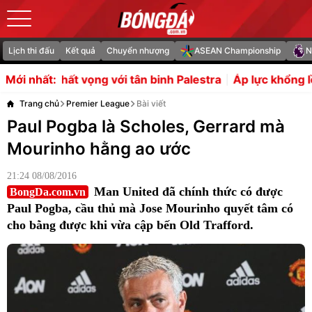
Lịch thi đấu
Kết quả
Chuyển nhượng
ASEAN Championship
N
ng với tân binh Palestra
Áp lực khổng lồ chờ đợi Yan D
Mới nhất:
Trang chủ
Premier League
Bài viết
Paul Pogba là Scholes, Gerrard mà
Mourinho hằng ao ước
21:24 08/08/2016
Man United đã chính thức có được
BongDa.com.vn
Paul Pogba, cầu thủ mà Jose Mourinho quyết tâm có
cho bằng được khi vừa cập bến Old Trafford.