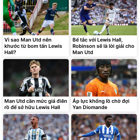
2.143.650
399.000
đ
đ
Flash Sale
Đã bán nhiều
Vì sao Man Utd nên
Bế tắc với Lewis Hall,
khước từ bom tấn Lewis
Robinson sẽ là lời giải cho
Hall?
Man Utd
Bạt phủ xe ô tô cao cấp,
Xe đạp điện trợ lực G-
tráng nhôm 03 lớp
Force C14 gấp gọn bỏ cốp
tiện lợi
392.000
9.900.000
đ
đ
325.000
7.092.000
Man Utd cần mức giá điên
đ
Áp lực khổng lồ chờ đợi
đ
rồ để sở hữu Lewis Hall
Yan Diomande
Đã bán nhiều
Đang xem nhiều
G-FORCE VIETNA