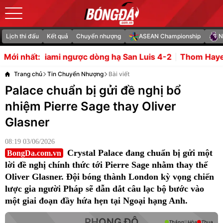
Lịch thi đấu
Kết quả
Chuyển nhượng
ASEAN Championship
N
ngược dòng hạ San Luis 4-2
Thom Haye thừa nhận tuyển
Mới nhất:
Trang chủ
Tin Chuyển Nhượng
Bài viết
Palace chuẩn bị gửi đề nghị bổ
nhiệm Pierre Sage thay Oliver
Glasner
08:19 03/06/2026
Crystal Palace đang chuẩn bị gửi một
BongDa.com.vn
lời đề nghị chính thức tới Pierre Sage nhằm thay thế
Oliver Glasner. Đội bóng thành London kỳ vọng chiến
lược gia người Pháp sẽ dẫn dắt câu lạc bộ bước vào
một giai đoạn đầy hứa hẹn tại Ngoại hạng Anh.
PHONG ĐỘ
Thắng
Hòa
Thua