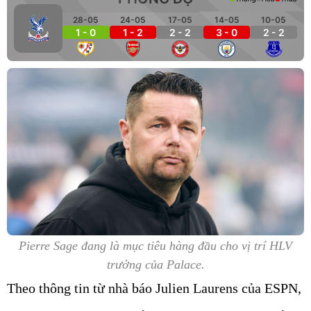
28-05
24-05
17-05
14-05
10-05
1 - 0
1 - 2
2 - 2
3 - 0
2 - 2
Pierre Sage đang là mục tiêu hàng đầu cho vị trí HLV
trưởng của Palace.
Theo thông tin từ nhà báo Julien Laurens của ESPN,