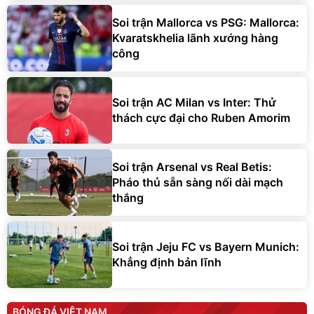
Soi trận Mallorca vs PSG: Mallorca:
Kvaratskhelia lãnh xướng hàng
công
Soi trận AC Milan vs Inter: Thử
thách cực đại cho Ruben Amorim
Soi trận Arsenal vs Real Betis:
Pháo thủ sẵn sàng nối dài mạch
thắng
Soi trận Jeju FC vs Bayern Munich:
Khẳng định bản lĩnh
BÓNG ĐÁ VIỆT NAM