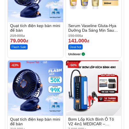
Quạt tích điện kẹp bàn mini
Serum Vaseline Gluta-Hya
để bàn
Dưỡng Da Sáng Mịn Sau 7
Ngày
219.000
150.000
đ
đ
79.000
141.000
đ
đ
Flash Sale
Deal hot
Unilever
-63%
-50%
Quạt tích điện kẹp bàn mini
Bơm Lốp Kích Bình Ô Tô
để bàn
V2 4in1 MEDICAR –
12.000mAh