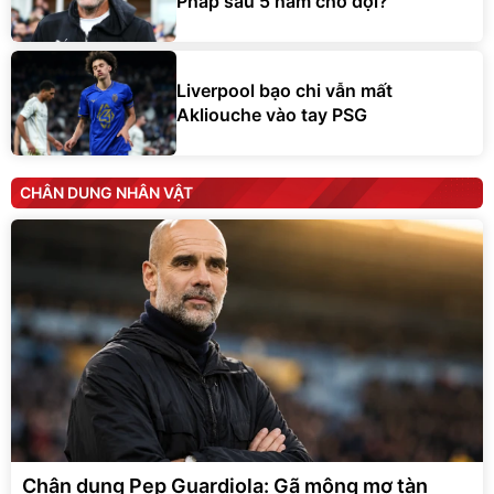
Pháp sau 5 năm chờ đợi?
Liverpool bạo chi vẫn mất
Akliouche vào tay PSG
CHÂN DUNG NHÂN VẬT
Chân dung Pep Guardiola: Gã mộng mơ tàn