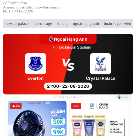
Lê Trường Sơn
Nguồn: giaitri.thoibaovhnt.com.vn
08:19 03/06/2026
crystal palace
pierre sage
rc lens
ngoại hạng anh
huấn luyện viên
Ngoại Hạng Anh
Hill Dickinson Stadium
Everton
Crystal Palace
21:00
- 22-08-2026
ADVERTISEMENT
-63%
-6%