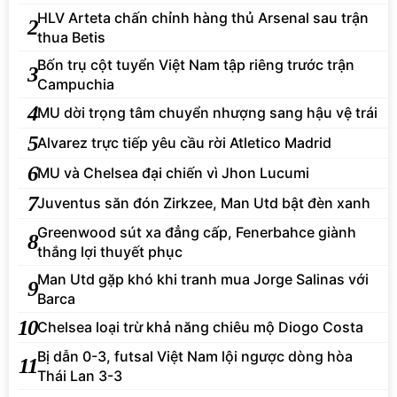
HLV Arteta chấn chỉnh hàng thủ Arsenal sau trận
2
thua Betis
Bốn trụ cột tuyển Việt Nam tập riêng trước trận
3
Campuchia
4
MU dời trọng tâm chuyển nhượng sang hậu vệ trái
5
Alvarez trực tiếp yêu cầu rời Atletico Madrid
6
MU và Chelsea đại chiến vì Jhon Lucumi
7
Juventus săn đón Zirkzee, Man Utd bật đèn xanh
Greenwood sút xa đẳng cấp, Fenerbahce giành
8
thắng lợi thuyết phục
Man Utd gặp khó khi tranh mua Jorge Salinas với
9
Barca
10
Chelsea loại trừ khả năng chiêu mộ Diogo Costa
Bị dẫn 0-3, futsal Việt Nam lội ngược dòng hòa
11
Thái Lan 3-3