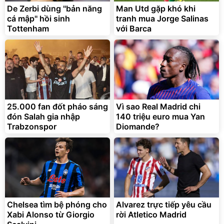
325.000
7.092.000
De Zerbi dùng ''bản năng
Man Utd gặp khó khi
đ
đ
cá mập'' hồi sinh
tranh mua Jorge Salinas
Đã bán nhiều
Đang xem nhiều
Tottenham
với Barca
G-FORCE VIETNA
25.000 fan đốt pháo sáng
Vì sao Real Madrid chi
đón Salah gia nhập
140 triệu euro mua Yan
Trabzonspor
Diomande?
Chelsea tìm bệ phóng cho
Alvarez trực tiếp yêu cầu
Xabi Alonso từ Giorgio
rời Atletico Madrid