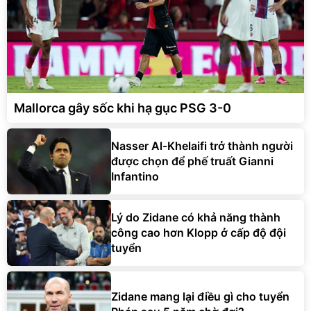
Mallorca gây sốc khi hạ gục PSG 3-0
Nasser Al-Khelaifi trở thành người
được chọn để phế truất Gianni
Infantino
Lý do Zidane có khả năng thành
công cao hơn Klopp ở cấp độ đội
tuyển
Zidane mang lại điều gì cho tuyển