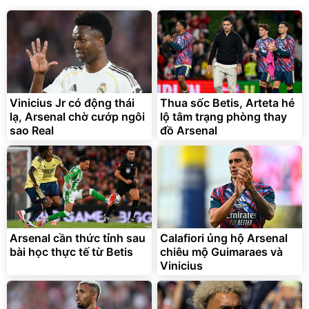
138.330
2.200.000
đ
đ
Discount
Flash Sale
Unmute
Vali Bamozo Khung Nhôm
9066 Size 20/24/28 Cao
Cấp
1.000.000
đ
825.000
Vinicius Jr có động thái
Thua sốc Betis, Arteta hé
đ
lạ, Arsenal chờ cướp ngôi
lộ tâm trạng phòng thay
Flash Sale
sao Real
đồ Arsenal
Lót ghế ôtô, nâng lưng
chống nóng giúp thoải mái
trong di chuyển
295.000
Arsenal cần thức tỉnh sau
Calafiori ủng hộ Arsenal
đ
bài học thực tế từ Betis
chiêu mộ Guimaraes và
Đã bán nhiều
Vinicius