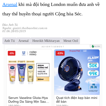
Arsenal
khi mà đội bóng London muốn đưa anh về
thay thế huyền thoại người Cộng hòa Séc.
Đào Anh Tú
Nguồn: giaitri.thoibaovhnt.com.vn
01:06 28/05/2019
Anh Tú
Arsenal
Henrikh Mkhitaryan
Mesut Ozil
ADVERTISEMENT
-6%
-63%
Serum Vaseline Gluta-Hya
Quạt tích điện kẹp bàn mini
Dưỡng Da Sáng Mịn Sau 7
để bàn
Ngày
150.000
219.000