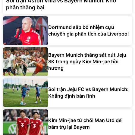
Soi trận Aston Villa vs Bayern Munich: Khó
phân thắng bại
Dortmund sắp bổ nhiệm cựu
chuyên gia phân tích của Liverpool
Bayern Munich thắng sát nút Jeju
SK trong ngày Kim Min-jae hồi
hương
Soi trận Jeju FC vs Bayern Munich:
Khẳng định bản lĩnh
Kim Min-jae từ chối Man Utd để
bám trụ lại Bayern