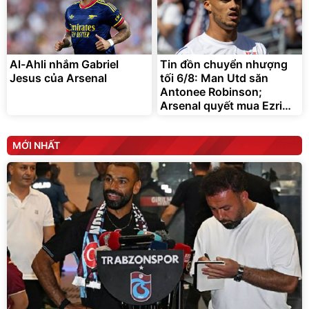
Al-Ahli nhắm Gabriel
Tin đồn chuyển nhượng
Jesus của Arsenal
tối 6/8: Man Utd săn
Antonee Robinson;
Arsenal quyết mua Ezri
Konsa
MỚI NHẤT