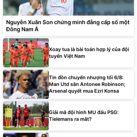
Nguyễn Xuân Son chứng minh đẳng cấp số một
Đông Nam Á
Xoay tua là bài toán hợp lý của đội
tuyển Việt Nam
Tin đồn chuyển nhượng tối 6/8:
Man Utd săn Antonee Robinson;
Arsenal quyết mua Ezri Konsa
Giải mã đội hình MU đấu PSG:
Tielemans ra mắt?