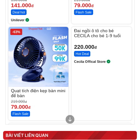
đ
đ
141.000
79.000
đ
đ
Deal hot
Flash Sale
Unilever
Unmute
Đai ngồi ô tô cho bé
-63%
CECILA cho bé 1-9 tuổi
220.000
đ
Hot Deal
Cecila Offical Store
Quạt tích điện kẹp bàn mini
để bàn
219.000
đ
79.000
đ
Flash Sale
Unmute
Unmute
Sữa dưỡng thể nâng tông
Robot Hút Bụi Lau Nhà -
tức thì Vaseline Body
D2-001 - Thông Minh
BÀI VIẾT LIÊN QUAN
190.000
3.000.000
đ
đ