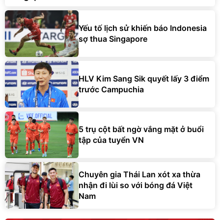
Yếu tố lịch sử khiến báo Indonesia
sợ thua Singapore
HLV Kim Sang Sik quyết lấy 3 điểm
trước Campuchia
5 trụ cột bất ngờ vắng mặt ở buổi
tập của tuyển VN
Chuyên gia Thái Lan xót xa thừa
nhận đi lùi so với bóng đá Việt
Nam