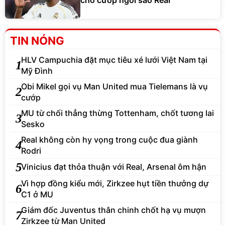
chờ cướp ngôi sao Real
TIN NÓNG
HLV Campuchia đặt mục tiêu xé lưới Việt Nam tại
1
Mỹ Đình
Obi Mikel gọi vụ Man United mua Tielemans là vụ
2
cướp
MU từ chối thẳng thừng Tottenham, chốt tương lai
3
Sesko
Real không còn hy vọng trong cuộc đua giành
4
Rodri
5
Vinicius đạt thỏa thuận với Real, Arsenal ôm hận
Vì hợp đồng kiểu mới, Zirkzee hụt tiền thưởng dự
6
C1 ở MU
Giám đốc Juventus thân chinh chốt hạ vụ mượn
7
Zirkzee từ Man United