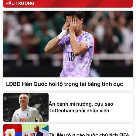
HẬU TRƯỜNG
LĐBĐ Hàn Quốc hối lộ trọng tài bằng tình dục
Ăn bánh mì nướng, cựu sao
Tottenham phải nhập viện
Tài liệu rò rỉ cáo buộc chủ tịch FIFA