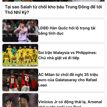
Tại sao Salah từ chối kho báu Trung Đông để tới
Thổ Nhĩ Kỳ?
LĐBĐ Hàn Quốc hối lộ trọng tài
bằng tình dục
Soi trận Malaysia vs Philippines:
Chủ nhà giật vé đi tiếp
AC Milan từ chối đề nghị 35 triệu
euro của Galatasaray cho Rafael
Leao
Vinicius Jr có động thái lạ, Arsenal