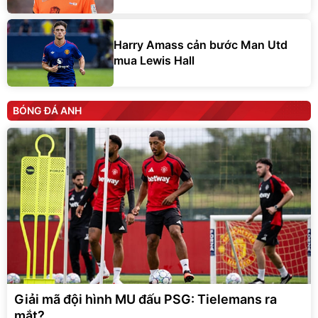
Harry Amass cản bước Man Utd
mua Lewis Hall
BÓNG ĐÁ ANH
Giải mã đội hình MU đấu PSG: Tielemans ra
mắt?