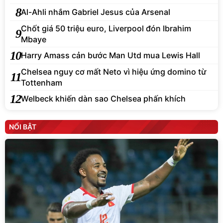
8
Al-Ahli nhắm Gabriel Jesus của Arsenal
Chốt giá 50 triệu euro, Liverpool đón Ibrahim
9
Mbaye
10
Harry Amass cản bước Man Utd mua Lewis Hall
Chelsea nguy cơ mất Neto vì hiệu ứng domino từ
11
Tottenham
12
Welbeck khiến dàn sao Chelsea phấn khích
NỔI BẬT