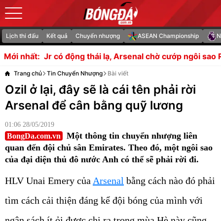
Lịch thi đấu
Kết quả
Chuyển nhượng
ASEAN Championship
N
ộng thái lạ, Arsenal chờ cướp ngôi sao Real
Spurs sắp tró
Mới nhất:
Trang chủ
Tin Chuyển Nhượng
Bài viết
Ozil ở lại, đây sẽ là cái tên phải rời
Arsenal để cân bằng quỹ lương
01:06 28/05/2019
Một thông tin chuyển nhượng liên
BongDa.com.vn
quan đến đội chủ sân Emirates. Theo đó, một ngôi sao
của đại diện thủ đô nước Anh có thể sẽ phải rời đi.
HLV Unai Emery của
Arsenal
bằng cách nào đó phải
tìm cách cải thiện đáng kể đội bóng của mình với
ngân sách ít ỏi được chi ra trong mùa Hè này cũng