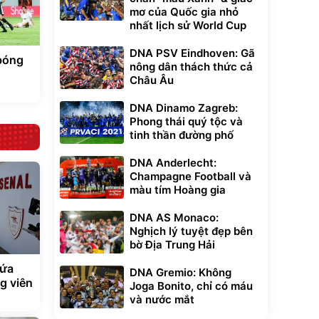
mơ của Quốc gia nhỏ
nhất lịch sử World Cup
DNA PSV Eindhoven: Gã
bóng
nông dân thách thức cả
Châu Âu
DNA Dinamo Zagreb:
Phong thái quý tộc và
tinh thần đường phố
DNA Anderlecht:
Champagne Football và
màu tím Hoàng gia
DNA AS Monaco:
Nghịch lý tuyệt đẹp bên
bờ Địa Trung Hải
hứa
DNA Gremio: Không
g viên
Joga Bonito, chỉ có máu
và nước mắt