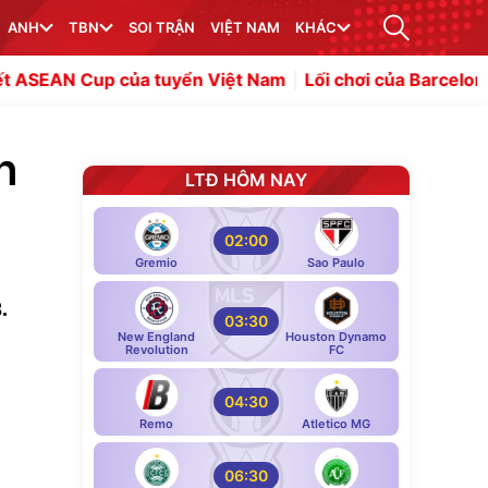
ANH
TBN
SOI TRẬN
VIỆT NAM
KHÁC
của tuyển Việt Nam
Lối chơi của Barcelona giúp Rodri 
h
LTĐ HÔM NAY
02:00
Gremio
Sao Paulo
.
03:30
New England
Houston Dynamo
Revolution
FC
04:30
Remo
Atletico MG
06:30