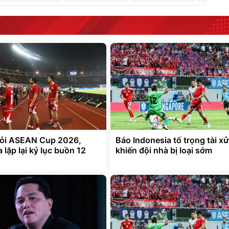
khỏi ASEAN Cup 2026,
Báo Indonesia tố trọng tài x
 lặp lại kỷ lục buồn 12
khiến đội nhà bị loại sớm