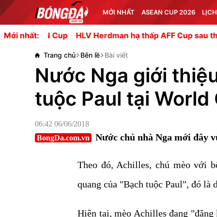
MỚI NHẤT
ASEAN CUP 2026
LỊCH
 Cup
HLV Herdman hạ thấp AFF Cup sau thất bại của Ind
Mới nhất:
Trang chủ
Bên lề
Bài viết
Nước Nga giới thiệ
tuộc Paul tại Worl
06:42 06/06/2018
Nước chủ nhà Nga mới đây vừ
BongDa.com.vn
Theo đó, Achilles, chú mèo với 
quang của "Bạch tuộc Paul", đó là 
Hiện tại, mèo Achilles đang "đăng