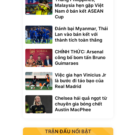
Malaysia hẹn gặp Việt
Nam ở bán kết ASEAN
Cup
Đánh bại Myanmar, Thái
Lan vào bán kết với
thành tích toàn thắng
CHÍNH THỨC: Arsenal
công bố bom tấn Bruno
Guimaraes
Việc gia hạn Vinicius Jr
là bước đi táo bạo của
Real Madrid
Chelsea hái quả ngọt từ
chuyên gia bóng chết
Austin MacPhee
TRẬN ĐẤU NỔI BẬT