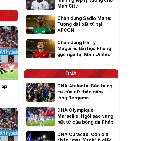
Man City
Chân dung Sadio Mane:
Tượng đài bất tử tại
AFCON
Chân dung Harry
Maguire: Bài học không
gục ngã tại Man United
DNA
DNA Atalanta: Bản hùng
ử ép
ca của nữ thần giữa
lòng Bergamo
DNA Olympique
Marseille: Ngôi sao vàng
bất tử của bóng đá Pháp
DNA Curacao: Cơn địa
chấn "màu Xanh" & giấc