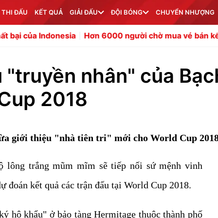
 THI ĐẤU
KẾT QUẢ
GIẢI ĐẤU
ĐỘI BÓNG
CHUYỂN NHƯỢNG
onesia
Hơn 6000 người chờ mua vé bán kết ASEAN Cup 
u "truyền nhân" của Bạc
d Cup 2018
a giới thiệu "nhà tiên tri" mới cho World Cup 2018
bộ lông trắng mũm mĩm sẽ tiếp nối sứ mệnh vinh
dự đoán kết quả các trận đấu tại World Cup 2018.
 ký hộ khẩu" ở bảo tàng Hermitage thuộc thành phố