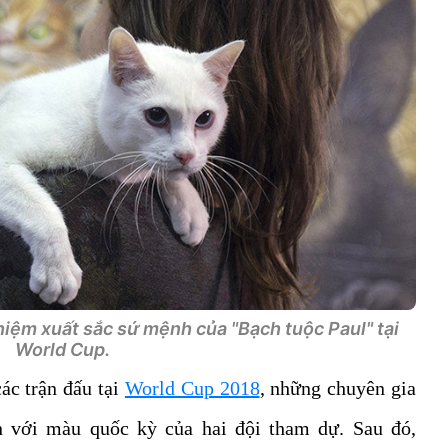
hiệm xuất sắc sứ mệnh của "Bạch tuộc Paul" tại
World Cup.
ác trận đấu tại
World Cup 2018
, những chuyên gia
n với màu quốc kỳ của hai đội tham dự. Sau đó,