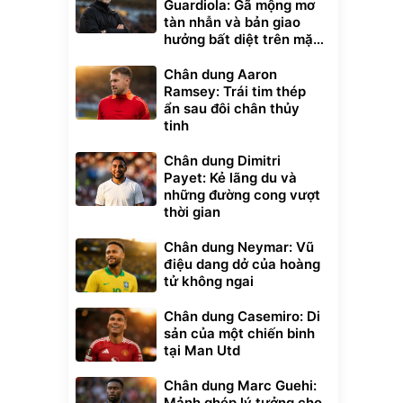
Guardiola: Gã mộng mơ
tàn nhẫn và bản giao
hưởng bất diệt trên mặt
cỏ xanh
Chân dung Aaron
Ramsey: Trái tim thép
ẩn sau đôi chân thủy
tinh
Chân dung Dimitri
Payet: Kẻ lãng du và
xe cầm
những đường cong vượt
ửa cao áp
thời gian
t tuyết
0
đ
Chân dung Neymar: Vũ
ều
điệu dang dở của hoàng
tử không ngai
Bạt phủ xe ô tô
Xe đạp điện trợ
Chân dung Casemiro: Di
cao cấp, tráng
lực G-Force C14
nhôm 03 lớp
gấp gọn bỏ cốp
sản của một chiến binh
392.000
9.900.000
đ
đ
tiện lợi
325.000
7.092.000
tại Man Utd
đ
đ
Đã bán nhiều
Đang xem nhiều
Chân dung Marc Guehi:
G-FORCE VIETNA
Mảnh ghép lý tưởng cho