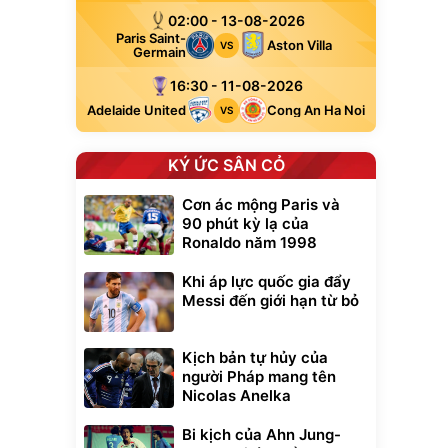
02:00 - 13-08-2026
Paris Saint-
Aston Villa
VS
Germain
16:30 - 11-08-2026
Adelaide United
Cong An Ha Noi
VS
KÝ ỨC SÂN CỎ
Cơn ác mộng Paris và
90 phút kỳ lạ của
Ronaldo năm 1998
Khi áp lực quốc gia đẩy
Messi đến giới hạn từ bỏ
Kịch bản tự hủy của
người Pháp mang tên
Nicolas Anelka
Bi kịch của Ahn Jung-