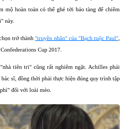
âm mộ hoàn toàn có thể ghé tới bảo tàng để chiêm
i" này.
chọn trở thành
"truyền nhân" của "Bạch tuộc Paul"
,
i Confederations Cup 2017.
"nhà tiên tri" cũng rất nghiêm ngặt. Achilles phải
bác sĩ, đồng thời phải thực hiện đúng quy trình tập
phì" đối với loài mèo.