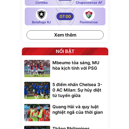
Coritiba
Chapecoense AF
07:00
Botafogo RJ
Fluminense
Xem thêm
NỔI BẬT
Mbeumo tỏa sáng, MU
hòa kịch tính với PSG
5 điểm nhấn Chelsea 3-
0 AC Milan: Sự hủy diệt
từ tuyến giữa
Quang Hải và quy luật
nghiệt ngã của thời gian
Thắng Philippines,