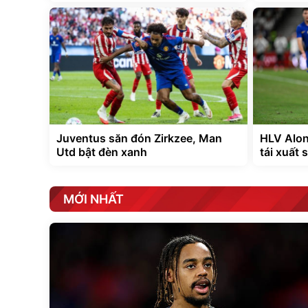
Juventus săn đón Zirkzee, Man
HLV Alon
Utd bật đèn xanh
tái xuất 
MỚI NHẤT