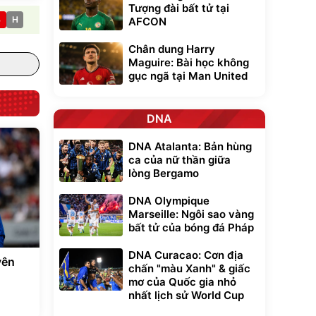
Tượng đài bất tử tại
B
H
AFCON
Chân dung Harry
Maguire: Bài học không
gục ngã tại Man United
DNA
DNA Atalanta: Bản hùng
ca của nữ thần giữa
lòng Bergamo
DNA Olympique
Marseille: Ngôi sao vàng
bất tử của bóng đá Pháp
DNA Curacao: Cơn địa
yên
chấn "màu Xanh" & giấc
mơ của Quốc gia nhỏ
nhất lịch sử World Cup