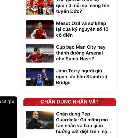
quên đi nỗi sợ mang tên
tuyển Đức?
Mesut Ozil và sự khép
lại của kỷ nguyên số 10
cổ điển
Cúp bạc Man City hay
thánh đường Arsenal
cho Samir Nasri?
John Terry người giữ
ngọn lửa hồn Stamford
Bridge
o Stirpe
CHÂN DUNG NHÂN VẬT
Chân dung Pep
Guardiola: Gã mộng mơ
tàn nhẫn và bản giao
hưởng bất diệt trên mặt
cỏ xanh