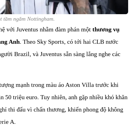
ọt tầm ngắm Nottingham.
n hệ với Juventus nhằm đàm phán một
thương vụ
hạng Anh
. Theo Sky Sports, có tới hai CLB nước
ười Brazil, và Juventus sẵn sàng lắng nghe các
n tượng mạnh trong màu áo Aston Villa trước khi
n 50 triệu euro. Tuy nhiên, anh gặp nhiều khó khăn
nghỉ thi đấu vì chấn thương, khiến phong độ không
erie A.