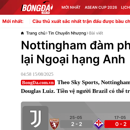
MỚI NHẤT
ASEAN CUP 2026
LỊCH
Cầu thủ xuất sắc nhất trận đấu được bầu chọn như thế n
Mới nhất:
Trang chủ
Tin Chuyển Nhượng
Bài viết
Nottingham đàm phá
lại Ngoại hạng Anh
04:58 15/08/2025
Theo Sky Sports, Nottingham
BongDa.com.vn
Douglas Luiz. Tiền vệ người Brazil có thể t
25-05
17-05
2 - 2
0 - 2