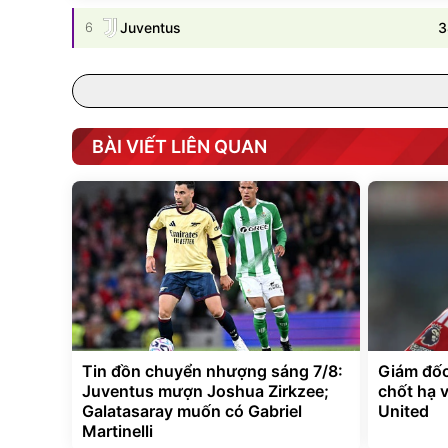
3
6
Juventus
BÀI VIẾT LIÊN QUAN
Tin đồn chuyển nhượng sáng 7/8:
Giám đốc
Juventus mượn Joshua Zirkzee;
chốt hạ 
Galatasaray muốn có Gabriel
United
Martinelli