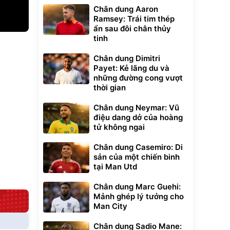
Chân dung Aaron
Ramsey: Trái tim thép
ẩn sau đôi chân thủy
tinh
xe cầm
ửa cao áp
Chân dung Dimitri
t tuyết
Payet: Kẻ lãng du và
0
những đường cong vượt
đ
thời gian
ều
Chân dung Neymar: Vũ
Bạt phủ xe ô tô
Xe đạp điện trợ
điệu dang dở của hoàng
cao cấp, tráng
lực G-Force C14
tử không ngai
nhôm 03 lớp
gấp gọn bỏ cốp
392.000
9.900.000
đ
đ
tiện lợi
325.000
7.092.000
đ
đ
Chân dung Casemiro: Di
Đã bán nhiều
Đang xem nhiều
sản của một chiến binh
tại Man Utd
G-FORCE VIETNA
Chân dung Marc Guehi:
Mảnh ghép lý tưởng cho
Man City
Chân dung Sadio Mane: