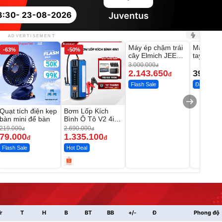
3:30
- 23-08-2026
Juventus
Unmute
Unmute
ADVERTISEMENT
Máy ép chậm trái
Máy rửa 
-63%
-50%
-28%
cây Elmich JEE
tay xịt r
1855OL
có tạo bọ
3.000.000
đ
2.143.650
399.00
đ
Flash Sale
Đã bán nhi
Quạt tích điện kẹp
Bơm Lốp Kích
bàn mini để bàn
Bình Ô Tô V2 4in1
MEDICAR –
219.000
2.690.000
đ
đ
12.000mAh
79.000
1.335.100
đ
đ
Flash Sale
Hot Deal
r
T
H
B
BT
BB
+/-
Đ
Phong độ