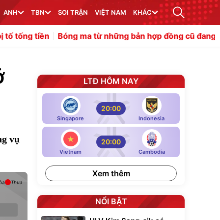
ANH
TBN
SOI TRẬN
VIỆT NAM
KHÁC
Bóng ma từ những bản hợp đồng cũ đang kìm hãm Man 
ở
LTĐ HÔM NAY
20:00
Singapore
Indonesia
ng vụ
20:00
Vietnam
Cambodia
Xem thêm
òa
Thua
NỔI BẬT