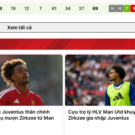
8
19
12
7
61
34
27
69
H
H
T
Xem tất cả
 Juventus thân chinh
Cựu trợ lý HLV Man Utd khu
vụ mượn Zirkzee từ Man
Zirkzee gia nhập Juventus