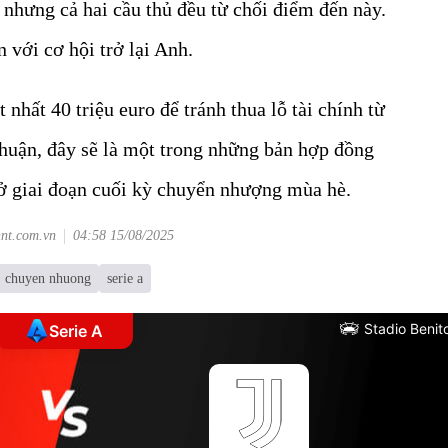
hưng cả hai cầu thủ đều từ chối điểm đến này.
 với cơ hội trở lại Anh.
nhất 40 triệu euro để tránh thua lỗ tài chính từ
thuận, đây sẽ là một trong những bản hợp đồng
ở giai đoạn cuối kỳ chuyển nhượng mùa hè.
hnt.com.vn
04:58 15/08/2025
chuyen nhuong
serie a
Stadio Benit
Serie A