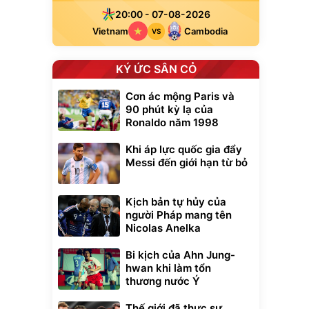
20:00 - 07-08-2026
Vietnam
Cambodia
VS
KÝ ỨC SÂN CỎ
Cơn ác mộng Paris và
90 phút kỳ lạ của
Ronaldo năm 1998
Khi áp lực quốc gia đẩy
Messi đến giới hạn từ bỏ
Kịch bản tự hủy của
người Pháp mang tên
Nicolas Anelka
Bi kịch của Ahn Jung-
hwan khi làm tổn
thương nước Ý
Thế giới đã thực sự