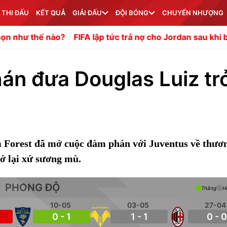
 THI ĐẤU
KẾT QUẢ
GIẢI ĐẤU
ĐỘI BÓNG
CHUYỂN NHƯỢNG
ào?
FIFA lập tức trả nợ cho Jordan sau khi bị tố tống tiền
n đưa Douglas Luiz tr
 Forest đã mở cuộc đàm phán với Juventus về thươ
rở lại xứ sương mù.
PHONG ĐỘ
Thắng
H
10-05
03-05
27-04
0 - 1
1 - 1
0 - 0