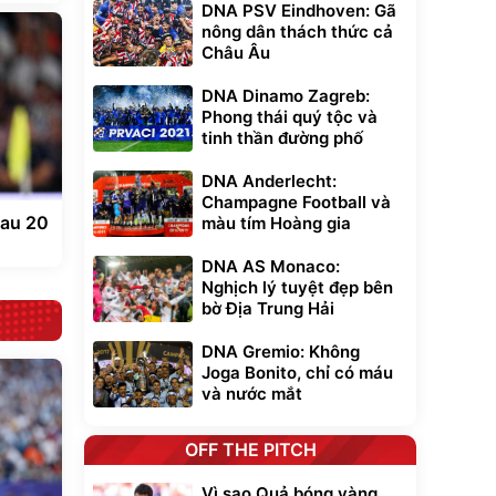
DNA PSV Eindhoven: Gã
nông dân thách thức cả
Châu Âu
DNA Dinamo Zagreb:
Phong thái quý tộc và
tinh thần đường phố
DNA Anderlecht:
Champagne Football và
sau 20
màu tím Hoàng gia
DNA AS Monaco:
Nghịch lý tuyệt đẹp bên
bờ Địa Trung Hải
DNA Gremio: Không
Joga Bonito, chỉ có máu
và nước mắt
OFF THE PITCH
Vì sao Quả bóng vàng