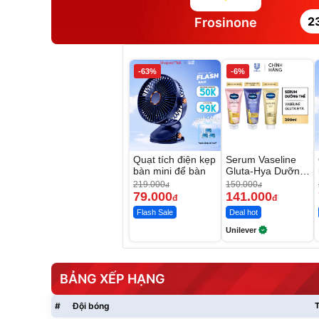
2
Frosinone
-63%
-6%
Quạt tích điện kẹp
Serum Vaseline
bàn mini để bàn
Gluta-Hya Dưỡng
Da Sáng Mịn Sau
219.000
150.000
đ
đ
7 Ngày
79.000
141.000
đ
đ
Flash Sale
Deal hot
Unilever
BẢNG XẾP HẠNG
#
Đội bóng
T