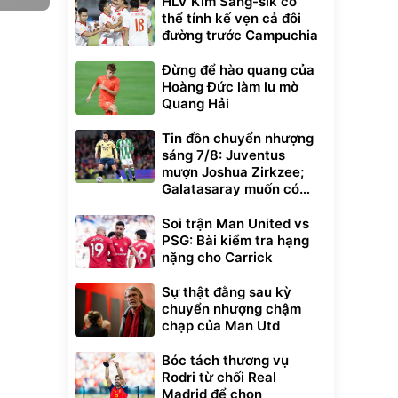
HLV Kim Sang-sik có
thể tính kế vẹn cả đôi
đường trước Campuchia
Đừng để hào quang của
Hoàng Đức làm lu mờ
Quang Hải
Tin đồn chuyển nhượng
sáng 7/8: Juventus
mượn Joshua Zirkzee;
Galatasaray muốn có
Gabriel Martinelli
Soi trận Man United vs
PSG: Bài kiểm tra hạng
nặng cho Carrick
Sự thật đằng sau kỳ
chuyển nhượng chậm
chạp của Man Utd
Bóc tách thương vụ
Rodri từ chối Real
Madrid để chọn