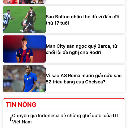
Sao Bolton nhận thẻ đỏ vì đấm đối
thủ 17 tuổi
Man City săn ngọc quý Barca, từ
chối lời đề nghị cho Rodri
Vì sao AS Roma muốn giải cứu sao
52 triệu bảng của Chelsea?
TIN NÓNG
Chuyên gia Indonesia dè chừng ghế dự bị của ĐT
1
Việt Nam