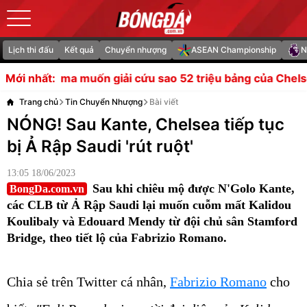
Lịch thi đấu
Kết quả
Chuyển nhượng
ASEAN Championship
N
giải cứu sao 52 triệu bảng của Chelsea?
Real Madrid dù
Mới nhất:
Trang chủ
Tin Chuyển Nhượng
Bài viết
NÓNG! Sau Kante, Chelsea tiếp tục
bị Ả Rập Saudi 'rút ruột'
13:05 18/06/2023
Sau khi chiêu mộ được N'Golo Kante,
BongDa.com.vn
các CLB từ Ả Rập Saudi lại muốn cuỗm mất Kalidou
Koulibaly và Edouard Mendy từ đội chủ sân Stamford
Bridge, theo tiết lộ của Fabrizio Romano.
Chia sẻ trên Twitter cá nhân,
Fabrizio Romano
cho