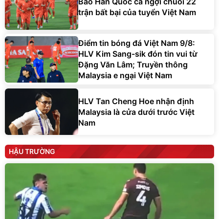
Báo Hàn Quốc ca ngợi chuỗi 22
trận bất bại của tuyển Việt Nam
Điểm tin bóng đá Việt Nam 9/8:
HLV Kim Sang-sik đón tin vui từ
Đặng Văn Lâm; Truyền thông
Malaysia e ngại Việt Nam
HLV Tan Cheng Hoe nhận định
Malaysia là cửa dưới trước Việt
Nam
HẬU TRƯỜNG