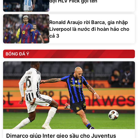
đợi HLV Flick gọi tên
Ronald Araujo rời Barca, gia nhập
Liverpool là nước đi hoàn hảo cho
cả 3
BÓNG ĐÁ Ý
Dimarco giúp Inter gieo sầu cho Juventus