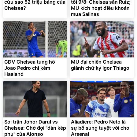
cứu sao 52 triệu bảng của
tối 9/8: Chelsea săn Ruiz;
Chelsea?
MU kích hoạt điều khoản
mua Salinas
Bạt phủ xe ô tô cao cấp,
Xe đạp điện trợ lực G-
tráng nhôm 03 lớp
Force C14 gấp gọn bỏ cốp
tiện lợi
392.000
9.900.000
đ
đ
325.000
7.092.000
đ
đ
CĐV Chelsea tung hô
MU đại chiến Chelsea
Đã bán nhiều
Đang xem nhiều
Joao Pedro chỉ kém
giành chữ ký Igor Thiago
G-FORCE VIETNA
Haaland
Soi trận Johor Darul vs
Aliadiere: Pedro Neto là
Chelsea: Chờ đợi "dàn kép
sự bổ sung tuyệt vời cho
phụ" của Alonso
Arsenal