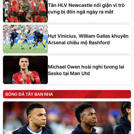
Tân HLV Newcastle nổi giận vì trò
cưng bị đốn ngã ngày ra mắt
Hụt Vinicius, William Gallas khuyên
Arsenal chiêu mộ Rashford
Michael Owen hoài nghi tương lai
Sesko tại Man Utd
BÓNG ĐÁ TÂY BAN NHA