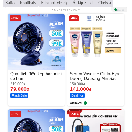
Kalidou Koulibaly
Edouard Mendy
Ả Rập Saudi
Chelsea
ADVERTISEMENT
-63%
-6%
Quạt tích điện kẹp bàn mini
Serum Vaseline Gluta-Hya
để bàn
Dưỡng Da Sáng Mịn Sau 7
Ngày
219.000
150.000
đ
đ
79.000
141.000
đ
đ
Flash Sale
Deal hot
Unilever
-63%
-50%