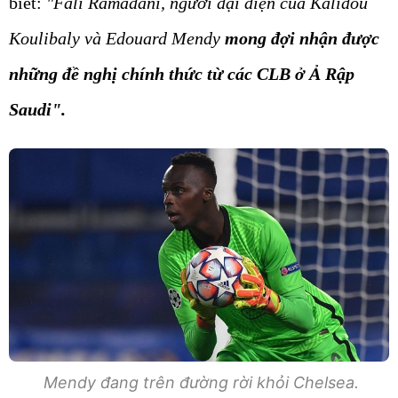
biết:
"Fali Ramadani, người đại diện của Kalidou
Koulibaly và Edouard Mendy
mong đợi nhận được
những đề nghị chính thức từ các CLB ở Ả Rập
Saudi".
Mendy đang trên đường rời khỏi Chelsea.