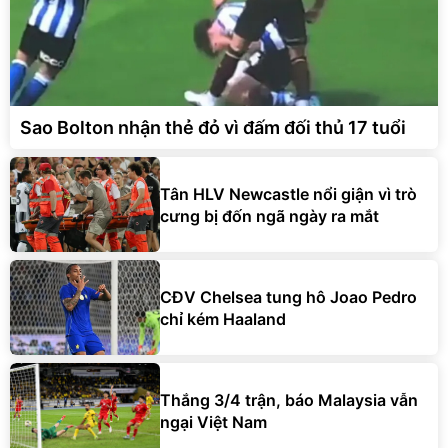
Sao Bolton nhận thẻ đỏ vì đấm đối thủ 17 tuổi
Tân HLV Newcastle nổi giận vì trò
cưng bị đốn ngã ngày ra mắt
CĐV Chelsea tung hô Joao Pedro
chỉ kém Haaland
Thắng 3/4 trận, báo Malaysia vẫn
ngại Việt Nam