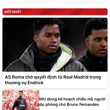
MỚI NHẤT
AS Roma chờ quyết định từ Real Madrid trong
thương vụ Endrick
MU dừng kế hoạch chiêu mộ người
dự phòng cho Bruno Fernandes