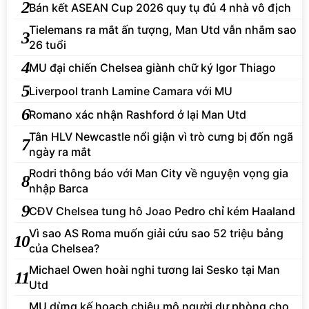
2
Bán kết ASEAN Cup 2026 quy tụ đủ 4 nhà vô địch
Tielemans ra mắt ấn tượng, Man Utd vẫn nhắm sao
3
26 tuổi
4
MU đại chiến Chelsea giành chữ ký Igor Thiago
5
Liverpool tranh Lamine Camara với MU
6
Romano xác nhận Rashford ở lại Man Utd
Tân HLV Newcastle nổi giận vì trò cưng bị đốn ngã
7
ngày ra mắt
Rodri thông báo với Man City về nguyện vọng gia
8
nhập Barca
9
CĐV Chelsea tung hô Joao Pedro chỉ kém Haaland
Vì sao AS Roma muốn giải cứu sao 52 triệu bảng
10
của Chelsea?
Michael Owen hoài nghi tương lai Sesko tại Man
11
Utd
MU dừng kế hoạch chiêu mộ người dự phòng cho