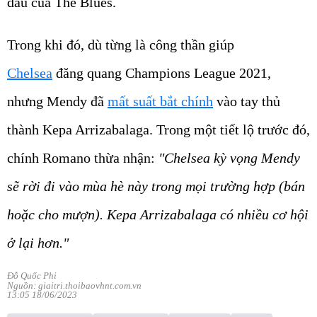
đấu của The Blues.
Trong khi đó, dù từng là công thần giúp
Chelsea
đăng quang Champions League 2021,
nhưng Mendy đã
mất suất bắt chính
vào tay thủ
thành Kepa Arrizabalaga. Trong một tiết lộ trước đó,
chính Romano thừa nhận:
"Chelsea kỳ vọng Mendy
sẽ rời đi vào mùa hè này trong mọi trường hợp (bán
hoặc cho mượn). Kepa Arrizabalaga có nhiều cơ hội
ở lại hơn."
Đỗ Quốc Phi
Nguồn: giaitri.thoibaovhnt.com.vn
13:05 18/06/2023