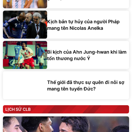
Kịch bản tự hủy của người Pháp
mang tên Nicolas Anelka
Bi kịch của Ahn Jung-hwan khi làm
tổn thương nước Ý
Thế giới đã thực sự quên đi nỗi sợ
mang tên tuyển Đức?
LỊCH SỬ CLB