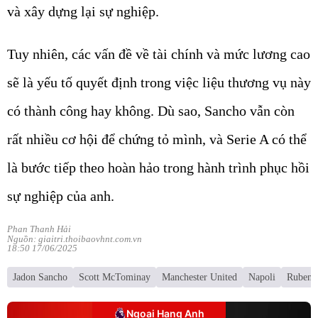
và xây dựng lại sự nghiệp.
Tuy nhiên, các vấn đề về tài chính và mức lương cao
sẽ là yếu tố quyết định trong việc liệu thương vụ này
có thành công hay không. Dù sao, Sancho vẫn còn
rất nhiều cơ hội để chứng tỏ mình, và Serie A có thể
là bước tiếp theo hoàn hảo trong hành trình phục hồi
sự nghiệp của anh.
Phan Thanh Hải
Nguồn: giaitri.thoibaovhnt.com.vn
18:50 17/06/2025
Jadon Sancho
Scott McTominay
Manchester United
Napoli
Ruben 
Ngoại Hạng Anh