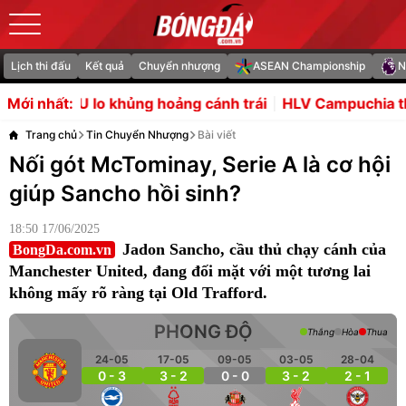
Lịch thi đấu
Kết quả
Chuyển nhượng
ASEAN Championship
N
khủng hoảng cánh trái
HLV Campuchia thừa nhận không t
Mới nhất:
Trang chủ
Tin Chuyển Nhượng
Bài viết
Nối gót McTominay, Serie A là cơ hội
giúp Sancho hồi sinh?
18:50 17/06/2025
Jadon Sancho, cầu thủ chạy cánh của
BongDa.com.vn
Manchester United, đang đối mặt với một tương lai
không mấy rõ ràng tại Old Trafford.
PHONG ĐỘ
Thắng
Hòa
Thua
24-05
17-05
09-05
03-05
28-04
0 - 3
3 - 2
0 - 0
3 - 2
2 - 1