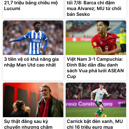
21,7 triệu bảng chiêu mộ
tối 7/8: Barca chi đậm
Lucumi
mua Alvarez; MU từ chối
bán Sesko
3 tiền vệ có khả năng gia
Việt Nam 3-1 Campuchia:
nhập Man Utd cao nhất
Đình Bắc dẫn đầu danh
sách Vua phá lưới ASEAN
Cup
Sự thật đằng sau kỳ
Carrick bật đèn xanh, MU
chuyển nhượng chậm
chi 16 triệu euro mua