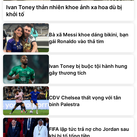
Ivan Toney thản nhiên khoe ảnh xa hoa dù bị
khởi tố
Bà xã Messi khoe dáng bikini, bạn
gái Ronaldo vào thả tim
Ivan Toney bị buộc tội hành hung
gây thương tích
CĐV Chelsea thất vọng với tân
binh Palestra
FIFA lập tức trả nợ cho Jordan sau
khi bị tố tống tiền