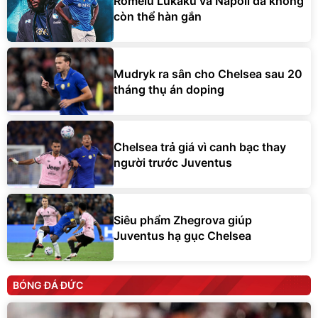
Romelu Lukaku và Napoli đã không
còn thể hàn gắn
Mudryk ra sân cho Chelsea sau 20
tháng thụ án doping
Chelsea trả giá vì canh bạc thay
người trước Juventus
Siêu phẩm Zhegrova giúp
Juventus hạ gục Chelsea
BÓNG ĐÁ ĐỨC