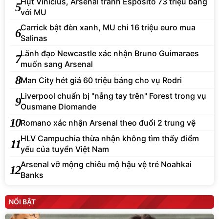
Hụt Vinicius, Arsenal tranh Esposito 73 triệu bảng
5
với MU
Carrick bật đèn xanh, MU chi 16 triệu euro mua
6
Salinas
Lãnh đạo Newcastle xác nhận Bruno Guimaraes
7
muốn sang Arsenal
8
Man City hét giá 60 triệu bảng cho vụ Rodri
Liverpool chuẩn bị "nẫng tay trên" Forest trong vụ
9
Ousmane Diomande
10
Romano xác nhận Arsenal theo đuổi 2 trung vệ
HLV Campuchia thừa nhận không tìm thấy điểm
11
yếu của tuyển Việt Nam
Arsenal vỡ mộng chiêu mộ hậu vệ trẻ Noahkai
12
Banks
NỔI BẬT