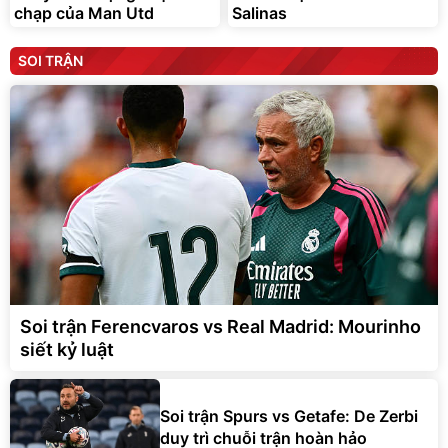
chạp của Man Utd
Salinas
SOI TRẬN
Soi trận Ferencvaros vs Real Madrid: Mourinho
siết kỷ luật
Soi trận Spurs vs Getafe: De Zerbi
duy trì chuỗi trận hoàn hảo