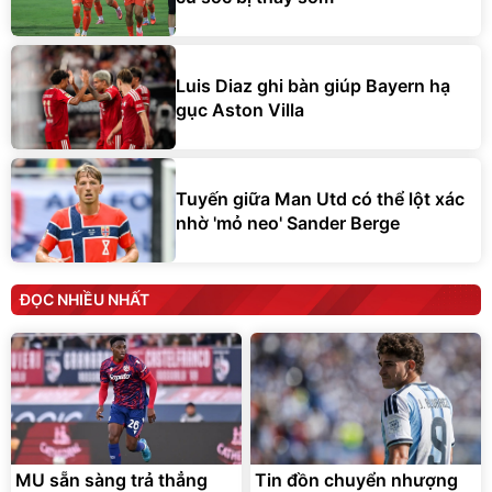
Luis Diaz ghi bàn giúp Bayern hạ
gục Aston Villa
Tuyến giữa Man Utd có thể lột xác
nhờ 'mỏ neo' Sander Berge
ĐỌC NHIỀU NHẤT
MU sẵn sàng trả thẳng
Tin đồn chuyển nhượng