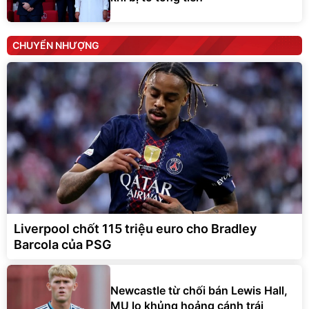
CHUYỂN NHƯỢNG
Liverpool chốt 115 triệu euro cho Bradley
Barcola của PSG
Newcastle từ chối bán Lewis Hall,
MU lo khủng hoảng cánh trái