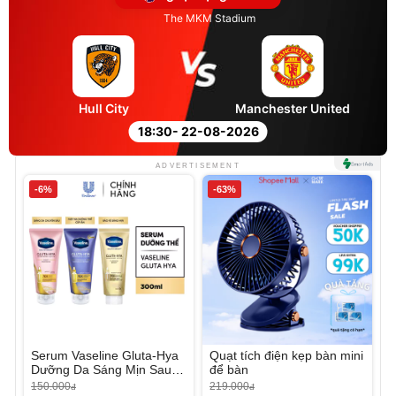
The MKM Stadium
Hull City
Manchester United
18:30
- 22-08-2026
ADVERTISEMENT
-6%
-63%
Serum Vaseline Gluta-Hya
Quạt tích điện kẹp bàn mini
Dưỡng Da Sáng Mịn Sau 7
để bàn
Ngày
150.000
219.000
đ
đ