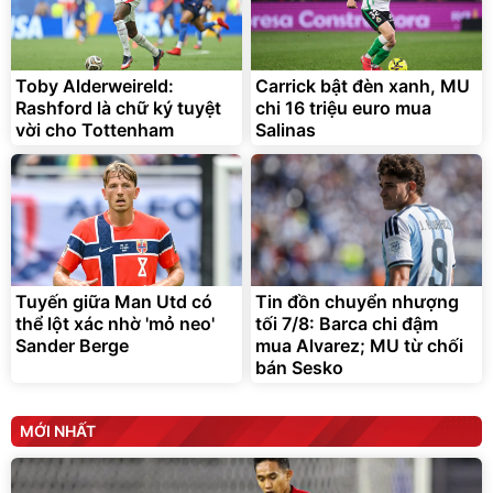
Toby Alderweireld:
Carrick bật đèn xanh, MU
Rashford là chữ ký tuyệt
chi 16 triệu euro mua
vời cho Tottenham
Salinas
Tuyến giữa Man Utd có
Tin đồn chuyển nhượng
thể lột xác nhờ 'mỏ neo'
tối 7/8: Barca chi đậm
Sander Berge
mua Alvarez; MU từ chối
bán Sesko
MỚI NHẤT