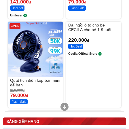
141.000
79.000
đ
đ
Deal hot
Flash Sale
Unilever
Unmute
Đai ngồi ô tô cho bé
-63%
CECILA cho bé 1-9 tuổi
220.000
đ
Hot Deal
Cecila Offical Store
Quạt tích điện kẹp bàn mini
để bàn
219.000
đ
79.000
đ
Flash Sale
Unmute
Unmute
Sữa dưỡng thể nâng tông
Robot Hút Bụi Lau Nhà -
tức thì Vaseline Body
D2-001 - Thông Minh
BẢNG XẾP HẠNG
190.000
3.000.000
đ
đ