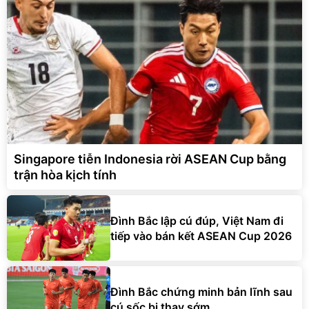
Singapore tiễn Indonesia rời ASEAN Cup bằng
trận hòa kịch tính
Đình Bắc lập cú đúp, Việt Nam đi
tiếp vào bán kết ASEAN Cup 2026
Đình Bắc chứng minh bản lĩnh sau
cú sốc bị thay sớm