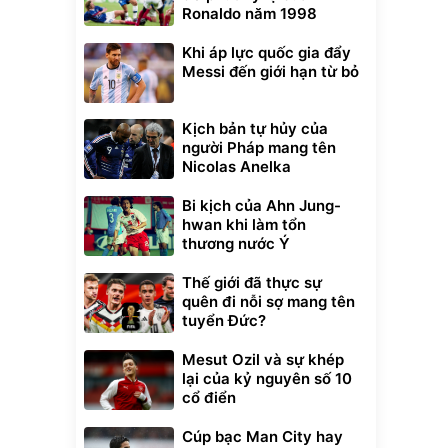
Ronaldo năm 1998
Khi áp lực quốc gia đẩy
Messi đến giới hạn từ bỏ
Kịch bản tự hủy của
người Pháp mang tên
Nicolas Anelka
Bi kịch của Ahn Jung-
hwan khi làm tổn
thương nước Ý
Thế giới đã thực sự
quên đi nỗi sợ mang tên
tuyển Đức?
Mesut Ozil và sự khép
lại của kỷ nguyên số 10
cổ điển
Cúp bạc Man City hay