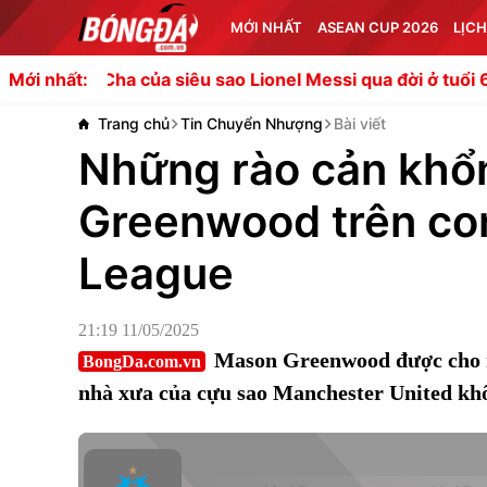
MỚI NHẤT
ASEAN CUP 2026
LỊCH
a của siêu sao Lionel Messi qua đời ở tuổi 68
Real Madri
Mới nhất:
Trang chủ
Tin Chuyển Nhượng
Bài viết
Những rào cản khổ
Greenwood trên con
League
21:19 11/05/2025
Mason Greenwood được cho m
BongDa.com.vn
nhà xưa của cựu sao Manchester United kh