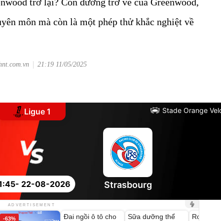
enwood trở lại? Con đường trở về của Greenwood,
huyên môn mà còn là một phép thử khắc nghiệt về
hnt.com.vn
21:19 11/05/2025
Stade Orange Ve
Ligue 1
1:45
- 22-08-2026
Strasbourg
Unmute
Unmute
Unmute
ADVERTISEMENT
Đai ngồi ô tô cho
Sữa dưỡng thể
Robot Hú
-63%
-27%