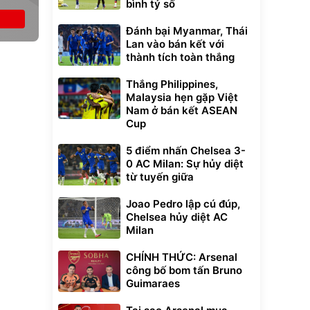
bình tỷ số
Đánh bại Myanmar, Thái
Lan vào bán kết với
thành tích toàn thắng
Thắng Philippines,
Malaysia hẹn gặp Việt
Nam ở bán kết ASEAN
Cup
5 điểm nhấn Chelsea 3-
0 AC Milan: Sự hủy diệt
từ tuyến giữa
Joao Pedro lập cú đúp,
Chelsea hủy diệt AC
Milan
CHÍNH THỨC: Arsenal
công bố bom tấn Bruno
Guimaraes