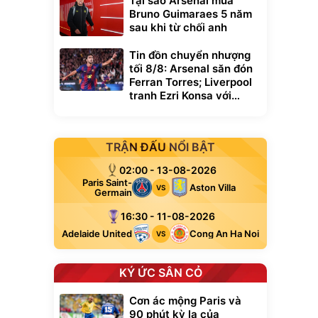
Tại sao Arsenal mua
Bruno Guimaraes 5 năm
sau khi từ chối anh
Tin đồn chuyển nhượng
tối 8/8: Arsenal săn đón
Ferran Torres; Liverpool
tranh Ezri Konsa với
Pháo thủ
TRẬN ĐẤU NỔI BẬT
02:00 - 13-08-2026
Paris Saint-
Aston Villa
VS
Germain
16:30 - 11-08-2026
Adelaide United
Cong An Ha Noi
VS
KÝ ỨC SÂN CỎ
Cơn ác mộng Paris và
90 phút kỳ lạ của