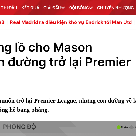
 THI ĐẤU
KẾT QUẢ
GIẢI ĐẤU
ĐỘI BÓNG
CHUYỂN NHƯỢNG
d ra điều kiện khó vụ Endrick tới Man Utd
Đội tuyển Việ
ng lồ cho Mason
 đường trở lại Premier
uốn trở lại Premier League, nhưng con đường về l
ông hề bằng phẳng.
PHONG ĐỘ
Thắng
H