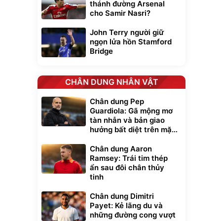
thánh đường Arsenal
cho Samir Nasri?
John Terry người giữ
ngọn lửa hồn Stamford
Bridge
CHÂN DUNG NHÂN VẬT
Chân dung Pep
Guardiola: Gã mộng mơ
tàn nhẫn và bản giao
hưởng bất diệt trên mặt
cỏ xanh
Chân dung Aaron
Ramsey: Trái tim thép
ẩn sau đôi chân thủy
tinh
Chân dung Dimitri
Payet: Kẻ lãng du và
những đường cong vượt