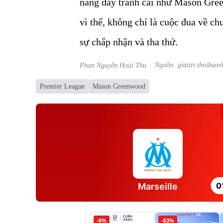
năng đầy tranh cãi như Mason Gre
vì thế, không chỉ là cuộc đua về c
sự chấp nhận và tha thứ.
Nguồn: giaitri.thoibaov
Phan Nguyễn Hoài Thu
Premier League
Mason Greenwood
0
Marseille
-6%
-63%