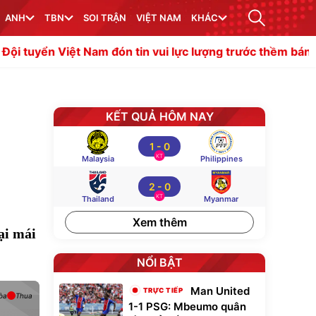
ANH
TBN
SOI TRẬN
VIỆT NAM
KHÁC
t Nam đón tin vui lực lượng trước thềm bán kết ASEAN C
KẾT QUẢ HÔM NAY
1
-
0
KT
Malaysia
Philippines
2
-
0
KT
Thailand
Myanmar
Xem thêm
ại mái
NỔI BẬT
Man United
òa
Thua
1-1 PSG: Mbeumo quân