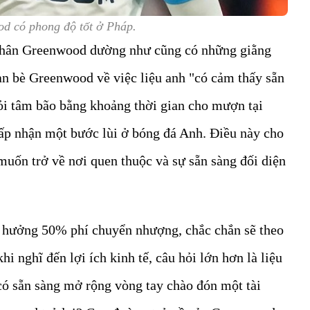
d có phong độ tốt ở Pháp.
 thân Greenwood dường như cũng có những giằng
bạn bè Greenwood về việc liệu anh "có cảm thấy sẵn
ỏi tâm bão bằng khoảng thời gian cho mượn tại
p nhận một bước lùi ở bóng đá Anh. Điều này cho
uốn trở về nơi quen thuộc và sự sẵn sàng đối diện
 hưởng 50% phí chuyển nhượng, chắc chắn sẽ theo
hi nghĩ đến lợi ích kinh tế, câu hỏi lớn hơn là liệu
ó sẵn sàng mở rộng vòng tay chào đón một tài