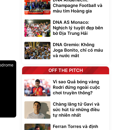
Champagne Football và
màu tím Hoàng gia
DNA AS Monaco:
Nghịch lý tuyệt đẹp bên
bờ Địa Trung Hải
DNA Gremio: Không
Joga Bonito, chỉ có máu
và nước mắt
lodrome
OFF THE PITCH
Vì sao Quả bóng vàng
Rodri đứng ngoài cuộc
chơi truyền thông?
Chàng lãng tử Gavi và
sức hút từ những điều
tự nhiên nhất
Unmute
Ferran Torres và định
t Bụi Lau
Vali Bamozo