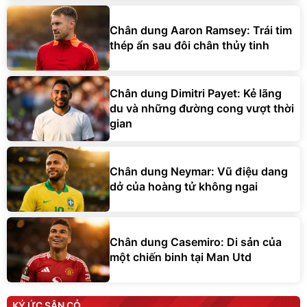
Chân dung Aaron Ramsey: Trái tim
thép ẩn sau đôi chân thủy tinh
Chân dung Dimitri Payet: Kẻ lãng
du và những đường cong vượt thời
gian
Chân dung Neymar: Vũ điệu dang
dở của hoàng tử không ngai
Chân dung Casemiro: Di sản của
một chiến binh tại Man Utd
KÝ ỨC SÂN CỎ