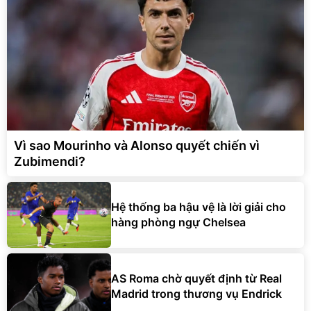
Unmute
Vali Bamozo Khung Nhôm
9066 Size 20/24/28 Cao
Cấp
1.000.000
đ
825.000
đ
Flash Sale
Vì sao Mourinho và Alonso quyết chiến vì
Zubimendi?
Lót ghế ôtô, nâng lưng
chống nóng giúp thoải mái
trong di chuyển
295.000
đ
Hệ thống ba hậu vệ là lời giải cho
Đã bán nhiều
hàng phòng ngự Chelsea
AS Roma chờ quyết định từ Real
Madrid trong thương vụ Endrick