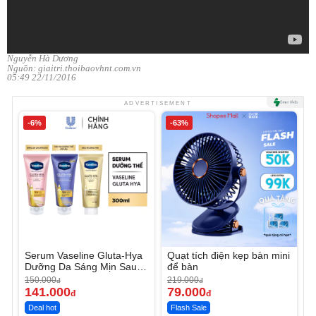
Nguyễn Hà Dương
Nguồn: giaitri.thoibaovhnt.com.vn
05:49 22/11/2016
ADVERTISEMENT
-6%
-63%
Serum Vaseline Gluta-Hya
Quạt tích điện kẹp bàn mini
Dưỡng Da Sáng Mịn Sau 7
để bàn
Ngày
150.000
219.000
đ
đ
141.000
79.000
đ
đ
Deal hot
Flash Sale