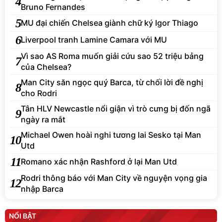
4
Bruno Fernandes
5
MU đại chiến Chelsea giành chữ ký Igor Thiago
6
Liverpool tranh Lamine Camara với MU
Vì sao AS Roma muốn giải cứu sao 52 triệu bảng
7
của Chelsea?
Man City săn ngọc quý Barca, từ chối lời đề nghị
8
cho Rodri
Tân HLV Newcastle nổi giận vì trò cưng bị đốn ngã
9
ngày ra mắt
Michael Owen hoài nghi tương lai Sesko tại Man
10
Utd
11
Romano xác nhận Rashford ở lại Man Utd
Rodri thông báo với Man City về nguyện vọng gia
12
nhập Barca
NỔI BẬT