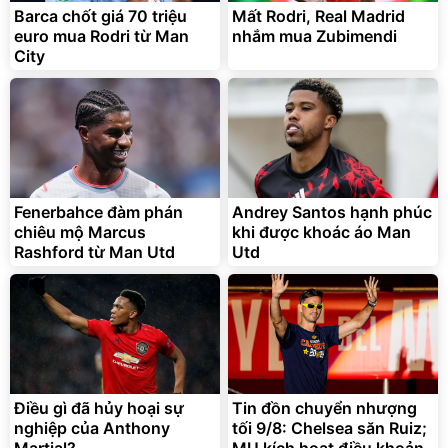
Barca chốt giá 70 triệu
Mất Rodri, Real Madrid
euro mua Rodri từ Man
nhắm mua Zubimendi
City
Fenerbahce đàm phán
Andrey Santos hạnh phúc
chiêu mộ Marcus
khi được khoác áo Man
Rashford từ Man Utd
Utd
Điều gì đã hủy hoại sự
Tin đồn chuyển nhượng
nghiệp của Anthony
tối 9/8: Chelsea săn Ruiz;
Martial?
MU kích hoạt điều khoản