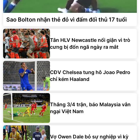
Sao Bolton nhận thẻ đỏ vì đấm đối thủ 17 tuổi
Tân HLV Newcastle nổi giận vì trò
cưng bị đốn ngã ngày ra mắt
CĐV Chelsea tung hô Joao Pedro
chỉ kém Haaland
Thắng 3/4 trận, báo Malaysia vẫn
ngại Việt Nam
Vợ Owen Dale bỏ sự nghiệp vì kỳ