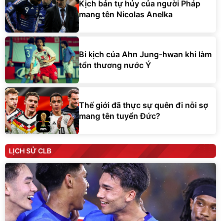
Kịch bản tự hủy của người Pháp
mang tên Nicolas Anelka
Bi kịch của Ahn Jung-hwan khi làm
tổn thương nước Ý
Thế giới đã thực sự quên đi nỗi sợ
mang tên tuyển Đức?
LỊCH SỬ CLB