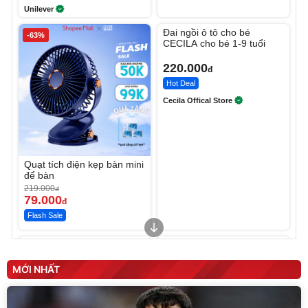
Unilever
Unmute
Đai ngồi ô tô cho bé
-63%
CECILA cho bé 1-9 tuổi
220.000
đ
Hot Deal
Cecila Offical Store
Quạt tích điện kẹp bàn mini
để bàn
219.000
đ
79.000
đ
Flash Sale
Unmute
Unmute
Sữa dưỡng thể nâng tông
Robot Hút Bụi Lau Nhà -
tức thì Vaseline Body
D2-001 - Thông Minh
MỚI NHẤT
190.000
3.000.000
đ
đ
138.330
2.200.000
đ
đ
Discount
Flash Sale