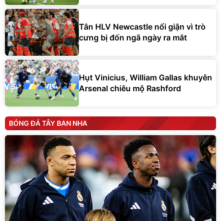
Tân HLV Newcastle nổi giận vì trò
cưng bị đốn ngã ngày ra mắt
Hụt Vinicius, William Gallas khuyên
Arsenal chiêu mộ Rashford
BÓNG ĐÁ TÂY BAN NHA