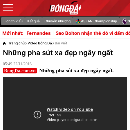
Lịch thi đấu
Kết quả
Chuyển nhượng
ASEAN Championship
N
s
Sao Bolton nhận thẻ đỏ vì đấm đối thủ 17 tuổi
Man Cit
Mới nhất:
Trang chủ
Video Bóng Đá
Bài viết
Những pha sút xa đẹp ngây ngất
05:49 22/11/2016
Những pha sút xa đẹp ngây ngất.
BongDa.com.vn