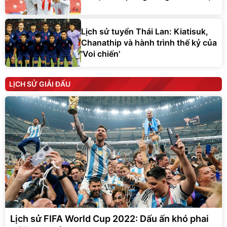
Lịch sử tuyển Thái Lan: Kiatisuk,
Chanathip và hành trình thế kỷ của
'Voi chiến'
LỊCH SỬ GIẢI ĐẤU
Lịch sử FIFA World Cup 2022: Dấu ấn khó phai