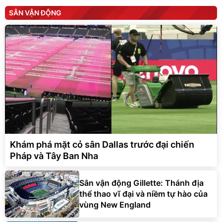
SÂN VẬN ĐỘNG
Khám phá mặt cỏ sân Dallas trước đại chiến
Pháp và Tây Ban Nha
Sân vận động Gillette: Thánh địa
thể thao vĩ đại và niềm tự hào của
vùng New England