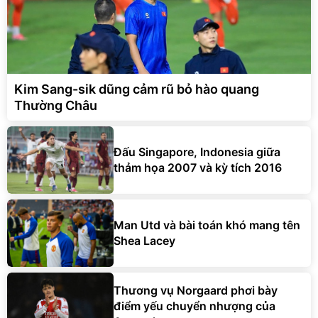
Kim Sang-sik dũng cảm rũ bỏ hào quang
Thường Châu
Đấu Singapore, Indonesia giữa
thảm họa 2007 và kỳ tích 2016
Man Utd và bài toán khó mang tên
Shea Lacey
Thương vụ Norgaard phơi bày
điểm yếu chuyển nhượng của