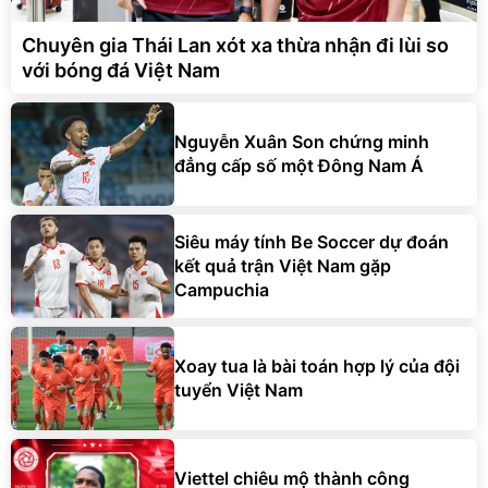
Chuyên gia Thái Lan xót xa thừa nhận đi lùi so
với bóng đá Việt Nam
Nguyễn Xuân Son chứng minh
đẳng cấp số một Đông Nam Á
Siêu máy tính Be Soccer dự đoán
kết quả trận Việt Nam gặp
Campuchia
Xoay tua là bài toán hợp lý của đội
tuyển Việt Nam
Viettel chiêu mộ thành công