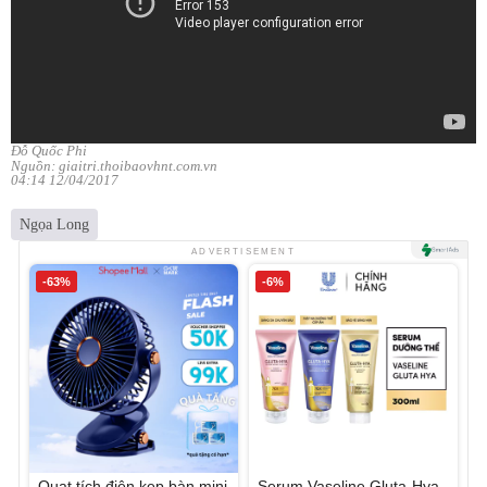
Đỗ Quốc Phi
Nguồn: giaitri.thoibaovhnt.com.vn
04:14 12/04/2017
Ngọa Long
ADVERTISEMENT
-63%
-6%
Quạt tích điện kẹp bàn mini
Serum Vaseline Gluta-Hya