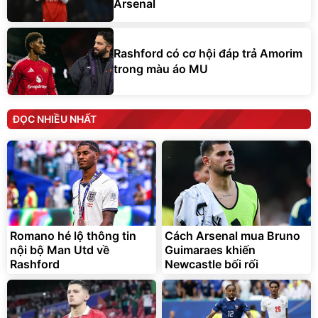
Arsenal
Rashford có cơ hội đáp trả Amorim
trong màu áo MU
ĐỌC NHIỀU NHẤT
Romano hé lộ thông tin
Cách Arsenal mua Bruno
nội bộ Man Utd về
Guimaraes khiến
Rashford
Newcastle bối rối