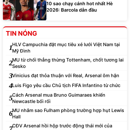
10 sao chạy cánh hot nhất Hè
2026: Barcola dẫn đầu
TIN NÓNG
HLV Campuchia đặt mục tiêu xé lưới Việt Nam tại
1
Mỹ Đình
MU từ chối thẳng thừng Tottenham, chốt tương lai
2
Sesko
3
Vinicius đạt thỏa thuận với Real, Arsenal ôm hận
4
Luis Figo yêu cầu Chủ tịch FIFA Infantino từ chức
Cách Arsenal mua Bruno Guimaraes khiến
5
Newcastle bối rối
MU nhắm sao Fulham phòng trường hợp hụt Lewis
6
Hall
CĐV Arsenal hồi hộp trước động thái mới của
7