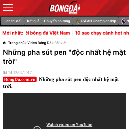
Lịch thi đấu
Kết quả
Chuyển nhượng
ASEAN Championship
N
g đá Việt Nam
10 sao chạy cánh hot nhất Hè 2026: Barco
Mới nhất:
Trang chủ
Video Bóng Đá
Bài viết
Những pha sút pen "độc nhất hệ mặt
trời"
04:14 12/04/2017
Những pha sút pen độc nhất hệ mặt
BongDa.com.vn
trời.