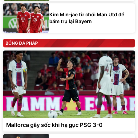
Kim Min-jae từ chối Man Utd để
bám trụ lại Bayern
BÓNG ĐÁ PHÁP
Mallorca gây sốc khi hạ gục PSG 3-0