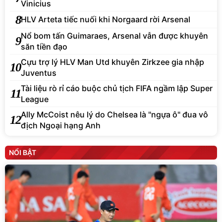
Vinicius
8
HLV Arteta tiếc nuối khi Norgaard rời Arsenal
Nổ bom tấn Guimaraes, Arsenal vẫn được khuyên
9
săn tiền đạo
Cựu trợ lý HLV Man Utd khuyên Zirkzee gia nhập
10
Juventus
Tài liệu rò rỉ cáo buộc chủ tịch FIFA ngầm lập Super
11
League
Ally McCoist nêu lý do Chelsea là "ngựa ô" đua vô
12
địch Ngoại hạng Anh
NỔI BẬT