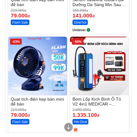
để bàn
Dưỡng Da Sáng Mịn Sau 7
Ngày
219.000
150.000
đ
đ
79.000
141.000
đ
đ
Flash Sale
Deal hot
Unilever
-63%
-50%
Quạt tích điện kẹp bàn mini
Bơm Lốp Kích Bình Ô Tô
để bàn
V2 4in1 MEDICAR –
12.000mAh
219.000
2.690.000
đ
đ
79.000
1.335.100
đ
đ
Flash Sale
Hot Deal
Unmute
Unmute