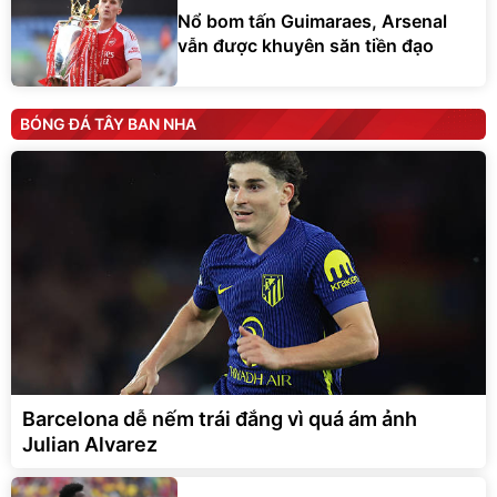
Nổ bom tấn Guimaraes, Arsenal
vẫn được khuyên săn tiền đạo
BÓNG ĐÁ TÂY BAN NHA
Barcelona dễ nếm trái đắng vì quá ám ảnh
Julian Alvarez