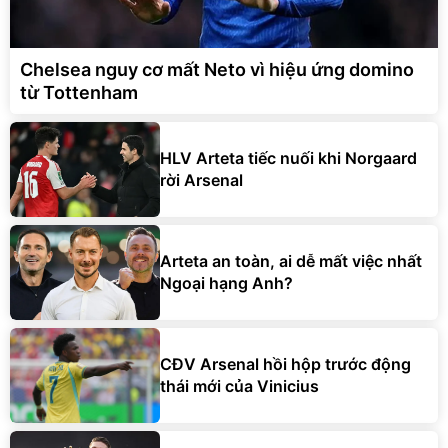
Chelsea nguy cơ mất Neto vì hiệu ứng domino
từ Tottenham
HLV Arteta tiếc nuối khi Norgaard
rời Arsenal
Arteta an toàn, ai dễ mất việc nhất
Ngoại hạng Anh?
CĐV Arsenal hồi hộp trước động
thái mới của Vinicius