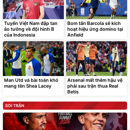
Tuyển Việt Nam đập tan
Bom tấn Barcola sẽ kích
ảo tưởng về đội hình B
hoạt hiệu ứng domino tại
của Indonesia
Anfield
Man Utd và bài toán khó
Arsenal mất thêm hậu vệ
mang tên Shea Lacey
phải sau trận thua Real
Betis
SOI TRẬN