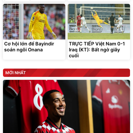
Cơ hội lớn để Bayindir
TRỰC TIẾP Việt Nam 0-1
soán ngôi Onana
Iraq (KT): Bất ngờ giây
cuối
MỚI NHẤT