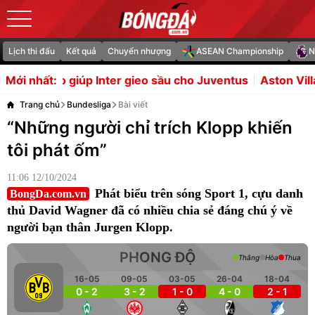
Lịch thi đấu
Kết quả
Chuyển nhượng
ASEAN Championship
N
nter gieo sầu cho Juventus
Aston Villa đạt thỏa thuận 
Mới nhất:
Trang chủ
Bundesliga
Bài viết
“Những người chỉ trích Klopp khiến
tôi phát ốm”
11:06 12/10/2024
Phát biểu trên sóng Sport 1, cựu danh
BongDa.com.vn
thủ David Wagner đã có nhiều chia sẻ đáng chú ý về
người bạn thân Jurgen Klopp.
PHONG ĐỘ
Thắng
Hòa
Thua
16-05
09-05
03-05
26-04
18-04
0 - 2
3 - 2
1 - 0
4 - 0
2 - 1