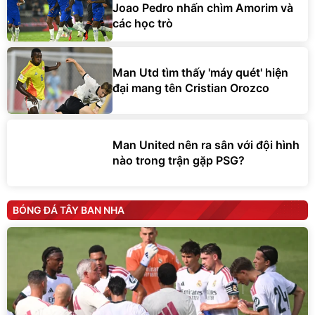
Joao Pedro nhấn chìm Amorim và
các học trò
Man Utd tìm thấy 'máy quét' hiện
đại mang tên Cristian Orozco
Man United nên ra sân với đội hình
nào trong trận gặp PSG?
BÓNG ĐÁ TÂY BAN NHA