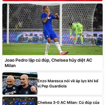
Joao Pedro lập cú đúp, Chelsea hủy diệt AC
Milan
Enzo Maresca nói về áp lực khi kế
vị Pep Guardiola
Chelsea 3-0 AC Milan: Cú đúp của