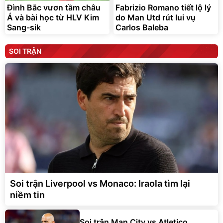
Đình Bắc vươn tầm châu
Fabrizio Romano tiết lộ lý
Á và bài học từ HLV Kim
do Man Utd rút lui vụ
Sang-sik
Carlos Baleba
SOI TRẬN
Soi trận Liverpool vs Monaco: Iraola tìm lại
niềm tin
Soi trận Man City vs Atletico