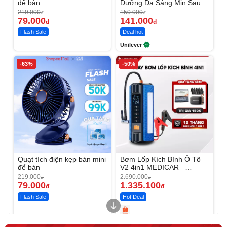
để bàn
Dưỡng Da Sáng Mịn Sau 7
Ngày
219.000
150.000
đ
đ
79.000
141.000
đ
đ
Flash Sale
Deal hot
Unilever
-63%
-50%
Quạt tích điện kẹp bàn mini
Bơm Lốp Kích Bình Ô Tô
để bàn
V2 4in1 MEDICAR –
12.000mAh
219.000
2.690.000
đ
đ
79.000
1.335.100
đ
đ
Flash Sale
Hot Deal
Unmute
Unmute