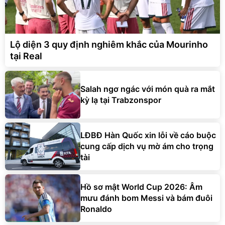
Lộ diện 3 quy định nghiêm khắc của Mourinho
tại Real
Salah ngơ ngác với món quà ra mắt
kỳ lạ tại Trabzonspor
LĐBĐ Hàn Quốc xin lỗi về cáo buộc
cung cấp dịch vụ mờ ám cho trọng
tài
Hồ sơ mật World Cup 2026: Âm
mưu đánh bom Messi và bám đuôi
Ronaldo