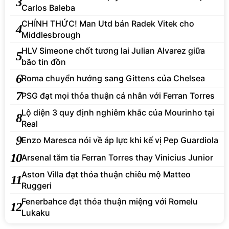
3
Carlos Baleba
CHÍNH THỨC! Man Utd bán Radek Vitek cho
4
Middlesbrough
HLV Simeone chốt tương lai Julian Alvarez giữa
5
bão tin đồn
6
Roma chuyển hướng sang Gittens của Chelsea
7
PSG đạt mọi thỏa thuận cá nhân với Ferran Torres
Lộ diện 3 quy định nghiêm khắc của Mourinho tại
8
Real
9
Enzo Maresca nói về áp lực khi kế vị Pep Guardiola
10
Arsenal tăm tia Ferran Torres thay Vinicius Junior
Aston Villa đạt thỏa thuận chiêu mộ Matteo
11
Ruggeri
Fenerbahce đạt thỏa thuận miệng với Romelu
12
Lukaku