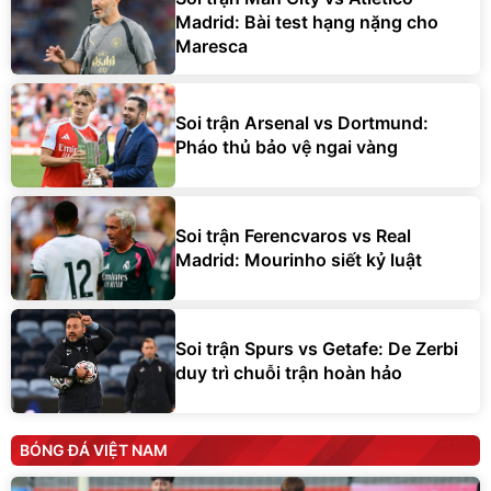
Madrid: Bài test hạng nặng cho
Maresca
Soi trận Arsenal vs Dortmund:
Pháo thủ bảo vệ ngai vàng
Soi trận Ferencvaros vs Real
Madrid: Mourinho siết kỷ luật
Soi trận Spurs vs Getafe: De Zerbi
duy trì chuỗi trận hoàn hảo
BÓNG ĐÁ VIỆT NAM