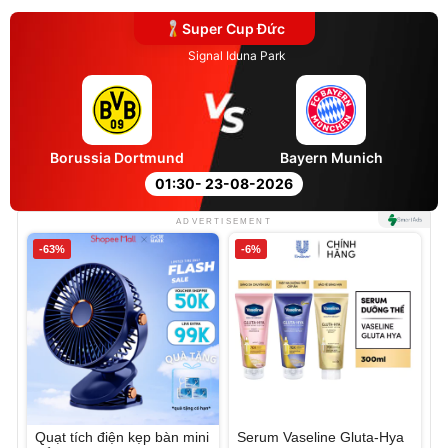
Super Cup Đức
Signal Iduna Park
Borussia Dortmund
Bayern Munich
01:30
- 23-08-2026
ADVERTISEMENT
-63%
-6%
Quạt tích điện kẹp bàn mini
Serum Vaseline Gluta-Hya