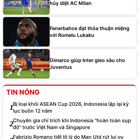
hủy diệt AC Milan
Fenerbahce đạt thỏa thuận miệng
với Romelu Lukaku
Dimarco giúp Inter gieo sầu cho
Juventus
TIN NÓNG
Bị loại khỏi ASEAN Cup 2026, Indonesia lặp lại kỷ
1
lục buồn 12 năm
Chuyên gia chỉ trích khi Indonesia "hoàn toàn sụp
2
đổ" trước Việt Nam và Singapore
Fabrizio Romano tiết lộ lý do Man Utd rút lui vụ