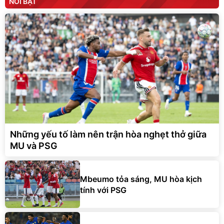
NỔI BẬT
Những yếu tố làm nên trận hòa nghẹt thở giữa
MU và PSG
Mbeumo tỏa sáng, MU hòa kịch
tính với PSG