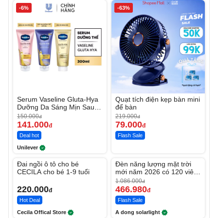
-6%
-63%
Serum Vaseline Gluta-Hya
Quạt tích điện kẹp bàn mini
Dưỡng Da Sáng Mịn Sau 7
để bàn
Ngày
150.000
219.000
đ
đ
141.000
79.000
đ
đ
Deal hot
Flash Sale
Unilever
Unmute
Unmute
Đai ngồi ô tô cho bé
Đèn năng lượng mặt trời
-56%
CECILA cho bé 1-9 tuổi
mới năm 2026 có 120 viên
LED lớn
1.086.000
đ
220.000
466.980
đ
đ
Hot Deal
Flash Sale
Cecila Offical Store
A dong solarlight
Unmute
Unmute