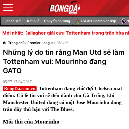
Lịch thi đấu
Kết quả
Chuyển nhượng
ASEAN Championship
N
r giải cứu Tottenham trong trận hòa nhọc trước Getafe
Mới nhất:
Trang chủ
Premier League
Bài viết
Những lý do tin rằng Man Utd sẽ làm
Tottenham vui: Mourinho đang
GATO
05:27 17/04/2017
Tottenham đang chờ đợi Chelsea mất
BongDa.com.vn
điểm. Có lẽ tin vui sẽ đến dành cho Gà Trống, khi
Manchester United đang có một Jose Mourinho đang
tràn đầy thù hận với The Blues.
Mối thù của Mourinho