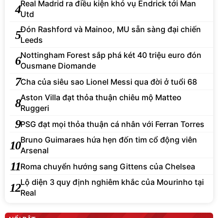
Real Madrid ra điều kiện khó vụ Endrick tới Man
4
Utd
Đón Rashford và Mainoo, MU sẵn sàng đại chiến
5
Leeds
Nottingham Forest sắp phá két 40 triệu euro đón
6
Ousmane Diomande
7
Cha của siêu sao Lionel Messi qua đời ở tuổi 68
Aston Villa đạt thỏa thuận chiêu mộ Matteo
8
Ruggeri
9
PSG đạt mọi thỏa thuận cá nhân với Ferran Torres
Bruno Guimaraes hứa hẹn đốn tim cổ động viên
10
Arsenal
11
Roma chuyển hướng sang Gittens của Chelsea
Lộ diện 3 quy định nghiêm khắc của Mourinho tại
12
Real