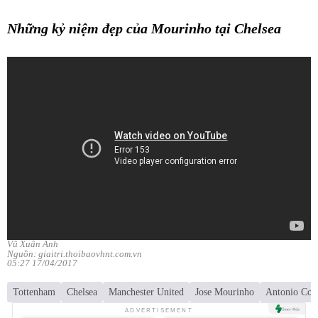
Những kỷ niệm đẹp của Mourinho tại Chelsea
Vũ Xuân Anh
Nguồn: giaitri.thoibaovhnt.com.vn
05:27 17/04/2017
Tottenham
Chelsea
Manchester United
Jose Mourinho
Antonio Con
ADVERTISEMENT