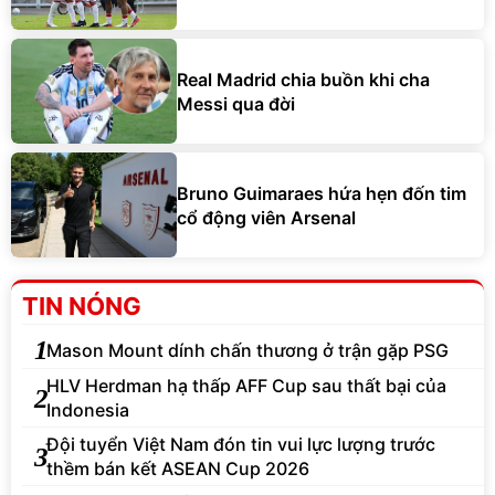
Real Madrid chia buồn khi cha
Messi qua đời
Bruno Guimaraes hứa hẹn đốn tim
cổ động viên Arsenal
TIN NÓNG
1
Mason Mount dính chấn thương ở trận gặp PSG
HLV Herdman hạ thấp AFF Cup sau thất bại của
2
Indonesia
Đội tuyển Việt Nam đón tin vui lực lượng trước
3
thềm bán kết ASEAN Cup 2026