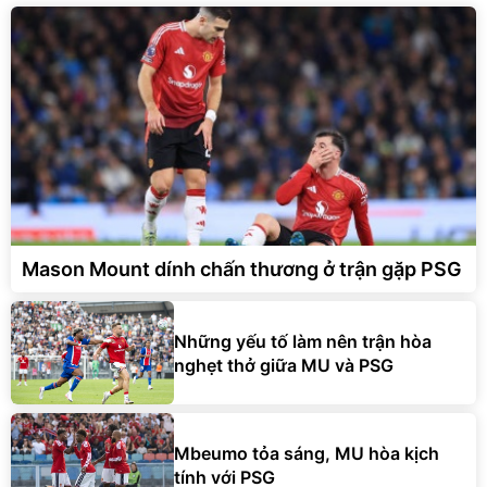
Mason Mount dính chấn thương ở trận gặp PSG
Những yếu tố làm nên trận hòa
nghẹt thở giữa MU và PSG
Mbeumo tỏa sáng, MU hòa kịch
tính với PSG