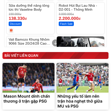
Sữa dưỡng thể nâng tông
Robot Hút Bụi Lau Nhà -
-27%
-26%
tức thì Vaseline Body
D2-001 - Thông Minh
190.000
3.000.000
đ
đ
138.330
2.200.000
đ
đ
Discount
Flash Sale
Unmute
Vali Bamozo Khung Nhôm
9066 Size 20/24/28 Cao
Cấp
1.000.000
đ
825.000
đ
BÀI VIẾT LIÊN QUAN
Flash Sale
Lót ghế ôtô, nâng lưng
chống nóng giúp thoải mái
trong di chuyển
Mason Mount dính chấn
Những yếu tố làm nên
295.000
thương ở trận gặp PSG
trận hòa nghẹt thở giữa
đ
MU và PSG
Đã bán nhiều