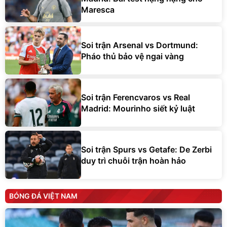
Maresca
Soi trận Arsenal vs Dortmund:
Pháo thủ bảo vệ ngai vàng
Soi trận Ferencvaros vs Real
Madrid: Mourinho siết kỷ luật
Soi trận Spurs vs Getafe: De Zerbi
duy trì chuỗi trận hoàn hảo
BÓNG ĐÁ VIỆT NAM