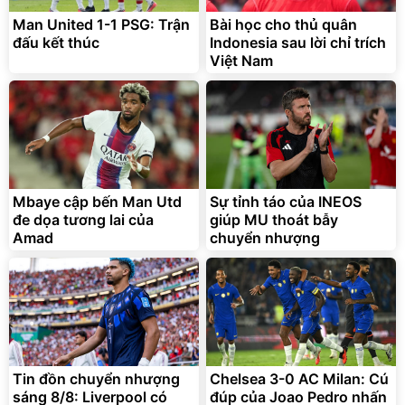
Man United 1-1 PSG: Trận
Bài học cho thủ quân
đấu kết thúc
Indonesia sau lời chỉ trích
Việt Nam
Mbaye cập bến Man Utd
Sự tỉnh táo của INEOS
đe dọa tương lai của
giúp MU thoát bẫy
Amad
chuyển nhượng
Tin đồn chuyển nhượng
Chelsea 3-0 AC Milan: Cú
sáng 8/8: Liverpool có
đúp của Joao Pedro nhấn