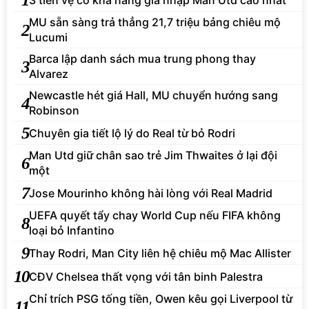
MU sẵn sàng trả thẳng 21,7 triệu bảng chiêu mộ
2
Lucumi
Barca lập danh sách mua trung phong thay
3
Alvarez
Newcastle hét giá Hall, MU chuyển hướng sang
4
Robinson
5
Chuyên gia tiết lộ lý do Real từ bỏ Rodri
Man Utd giữ chân sao trẻ Jim Thwaites ở lại đội
6
một
7
Jose Mourinho không hài lòng với Real Madrid
UEFA quyết tẩy chay World Cup nếu FIFA không
8
loại bỏ Infantino
9
Thay Rodri, Man City liên hệ chiêu mộ Mac Allister
10
CĐV Chelsea thất vọng với tân binh Palestra
Chỉ trích PSG tống tiền, Owen kêu gọi Liverpool từ
11