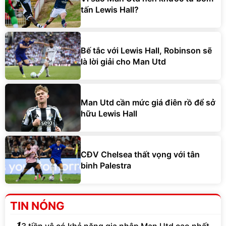
tấn Lewis Hall?
Bế tắc với Lewis Hall, Robinson sẽ
là lời giải cho Man Utd
Man Utd cần mức giá điên rồ để sở
hữu Lewis Hall
CĐV Chelsea thất vọng với tân
binh Palestra
TIN NÓNG
1
3 tiền vệ có khả năng gia nhập Man Utd cao nhất