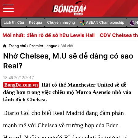
Lịch thi đấu
Kết quả
Chuyển nhượng
ASEAN Championship
N
ồ để sở hữu Lewis Hall
CĐV Chelsea thất vọng với tân b
Mới nhất:
Trang chủ
Premier League
Bài viết
Nhờ Chelsea, M.U sẽ dễ dàng có sao
Real?
18:46 20/12/2017
Rất có thể Manchester United sẽ dễ
BongDa.com.vn
dàng hơn trong việc chiêu mộ Marco Asensio nhờ vào
kình địch Chelsea.
Diario Gol cho biết Real Madrid đang đàm phán
mạnh mẽ với Chelsea về trường hợp của Eden
Hazard. Ngôi sao người Bỉ đang chơi ấn tượng tại