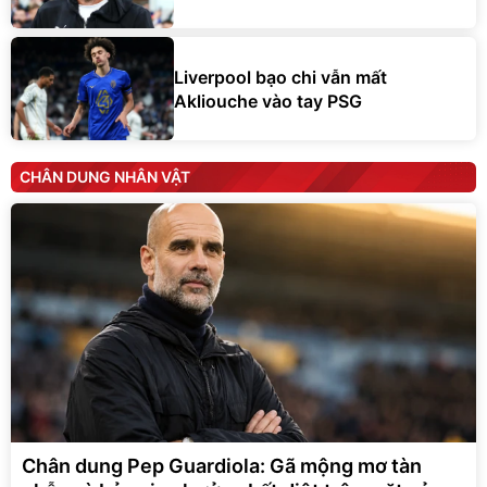
Liverpool bạo chi vẫn mất
Akliouche vào tay PSG
CHÂN DUNG NHÂN VẬT
Chân dung Pep Guardiola: Gã mộng mơ tàn