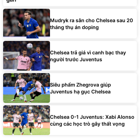
Mudryk ra sân cho Chelsea sau 20
tháng thụ án doping
Chelsea trả giá vì canh bạc thay
người trước Juventus
Siêu phẩm Zhegrova giúp
Juventus hạ gục Chelsea
Chelsea 0-1 Juventus: Xabi Alonso
cùng các học trò gây thất vọng