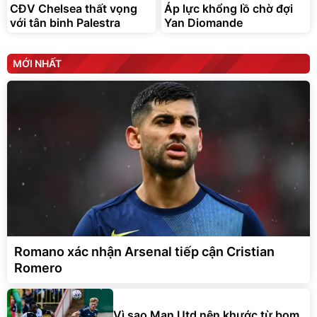
CĐV Chelsea thất vọng
Áp lực khổng lồ chờ đợi
với tân binh Palestra
Yan Diomande
MỚI NHẤT
Romano xác nhận Arsenal tiếp cận Cristian
Romero
Vì sao Man Utd nên khước từ bom