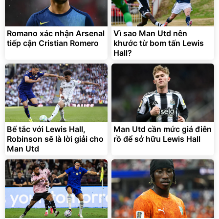
Romano xác nhận Arsenal
Vì sao Man Utd nên
tiếp cận Cristian Romero
khước từ bom tấn Lewis
Hall?
Bạt phủ xe ô tô cao cấp,
Xe đạp điện trợ lực G-
tráng nhôm 03 lớp
Force C14 gấp gọn bỏ cốp
tiện lợi
392.000
9.900.000
đ
đ
325.000
7.092.000
Bế tắc với Lewis Hall,
đ
Man Utd cần mức giá điên
đ
Robinson sẽ là lời giải cho
rồ để sở hữu Lewis Hall
Đã bán nhiều
Đang xem nhiều
Man Utd
G-FORCE VIETNA