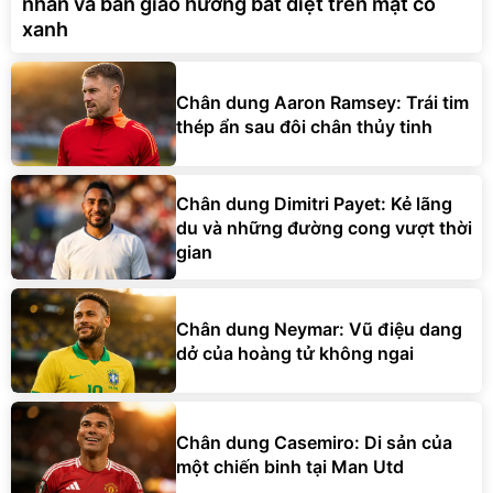
nhẫn và bản giao hưởng bất diệt trên mặt cỏ
xanh
Chân dung Aaron Ramsey: Trái tim
thép ẩn sau đôi chân thủy tinh
Chân dung Dimitri Payet: Kẻ lãng
du và những đường cong vượt thời
gian
Chân dung Neymar: Vũ điệu dang
dở của hoàng tử không ngai
Chân dung Casemiro: Di sản của
một chiến binh tại Man Utd