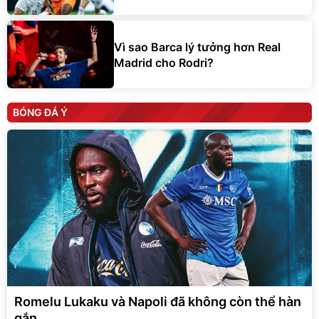
Vì sao Barca lý tưởng hơn Real
Madrid cho Rodri?
BÓNG ĐÁ Ý
Romelu Lukaku và Napoli đã không còn thể hàn
gắn