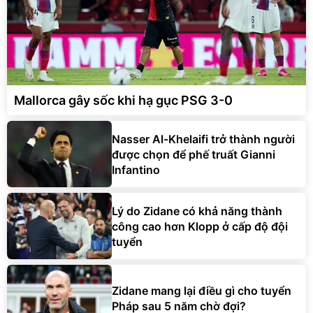
Mallorca gây sốc khi hạ gục PSG 3-0
Nasser Al-Khelaifi trở thành người
được chọn để phế truất Gianni
Infantino
Lý do Zidane có khả năng thành
công cao hơn Klopp ở cấp độ đội
tuyển
Zidane mang lại điều gì cho tuyển
Pháp sau 5 năm chờ đợi?