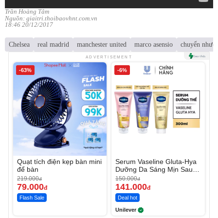
Trần Hoàng Tâm
Nguồn: giaitri.thoibaovhnt.com.vn
18:46 20/12/2017
Chelsea
real madrid
manchester united
marco asensio
chuyển nhượ
ADVERTISEMENT
-63%
-6%
Quạt tích điện kẹp bàn mini
Serum Vaseline Gluta-Hya
để bàn
Dưỡng Da Sáng Mịn Sau 7
Ngày
219.000
150.000
đ
đ
79.000
141.000
đ
đ
Flash Sale
Deal hot
Unilever