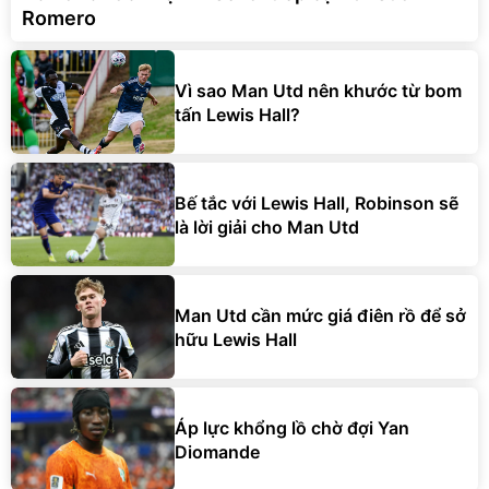
Romero
Vì sao Man Utd nên khước từ bom
tấn Lewis Hall?
Bế tắc với Lewis Hall, Robinson sẽ
là lời giải cho Man Utd
Man Utd cần mức giá điên rồ để sở
hữu Lewis Hall
Áp lực khổng lồ chờ đợi Yan
Diomande