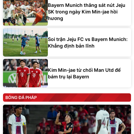
Bayern Munich thắng sát nút Jeju
SK trong ngày Kim Min-jae hồi
hương
Soi trận Jeju FC vs Bayern Munich:
Khẳng định bản lĩnh
Kim Min-jae từ chối Man Utd để
bám trụ lại Bayern
BÓNG ĐÁ PHÁP