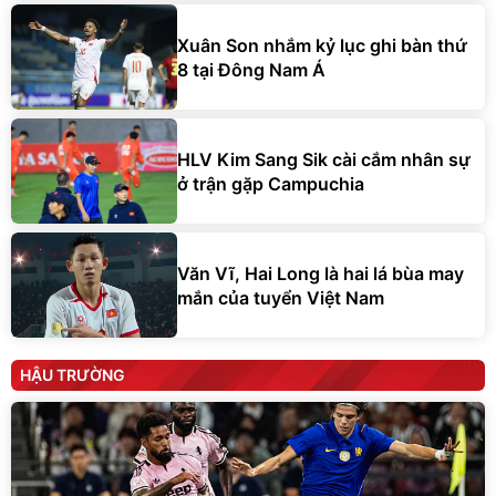
Xuân Son nhắm kỷ lục ghi bàn thứ
8 tại Đông Nam Á
HLV Kim Sang Sik cài cắm nhân sự
ở trận gặp Campuchia
Văn Vĩ, Hai Long là hai lá bùa may
mắn của tuyển Việt Nam
HẬU TRƯỜNG