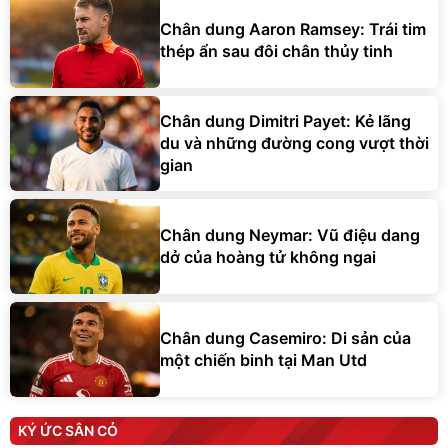
Chân dung Aaron Ramsey: Trái tim
thép ẩn sau đôi chân thủy tinh
Chân dung Dimitri Payet: Kẻ lãng
du và những đường cong vượt thời
gian
Chân dung Neymar: Vũ điệu dang
dở của hoàng tử không ngai
Chân dung Casemiro: Di sản của
một chiến binh tại Man Utd
KÝ ỨC SÂN CỎ