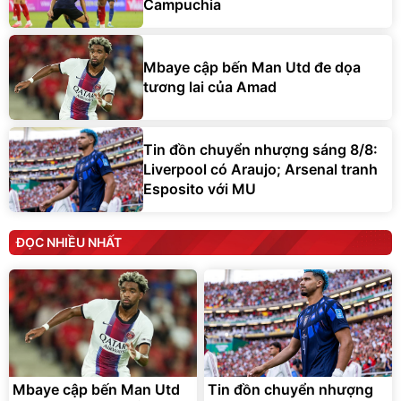
Campuchia
Mbaye cập bến Man Utd đe dọa
tương lai của Amad
Tin đồn chuyển nhượng sáng 8/8:
Liverpool có Araujo; Arsenal tranh
Esposito với MU
ĐỌC NHIỀU NHẤT
Mbaye cập bến Man Utd
Tin đồn chuyển nhượng