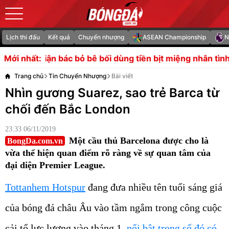
Lịch thi đấu
Kết quả
Chuyển nhượng
ASEAN Championship
N
 bỏ bê bối dùng tiền bịt miệng nhân tình
Fulham dũng cảm 
Mới nhất:
Trang chủ
Tin Chuyển Nhượng
Bài viết
Nhìn gương Suarez, sao trẻ Barca từ
chối đến Bắc London
23:33 06/11/2019
Một cầu thủ Barcelona được cho là
BongDa.com.vn
vừa thể hiện quan điểm rõ ràng về sự quan tâm của
đại diện Premier League.
Tottanhem Hotspur
đang đưa nhiều tên tuổi sáng giá
của bóng đá châu Âu vào tầm ngắm trong công cuộc
cải tổ lực lượng vào tháng 1,
nổi bật trong số đó có