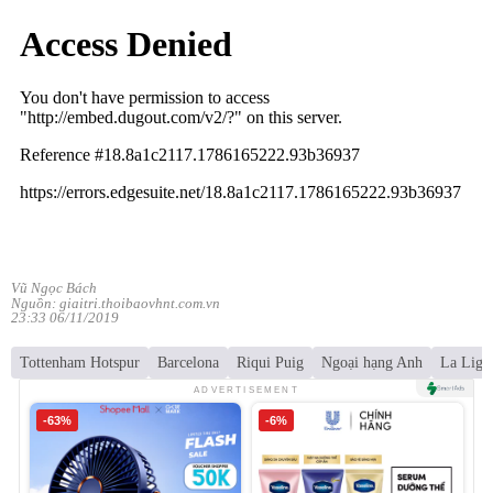
Vũ Ngọc Bách
Nguồn: giaitri.thoibaovhnt.com.vn
23:33 06/11/2019
Tottenham Hotspur
Barcelona
Riqui Puig
Ngoại hạng Anh
La Liga
ADVERTISEMENT
-63%
-6%