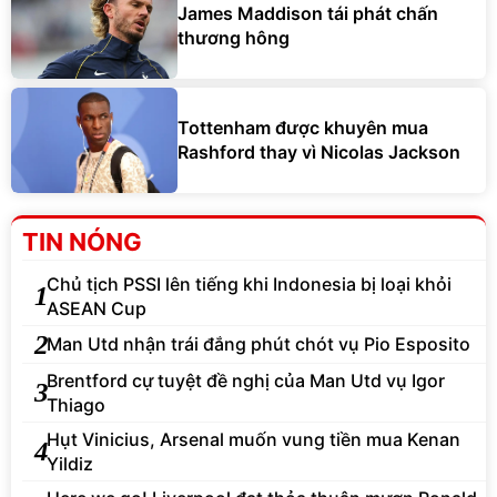
James Maddison tái phát chấn
thương hông
Tottenham được khuyên mua
Rashford thay vì Nicolas Jackson
TIN NÓNG
Chủ tịch PSSI lên tiếng khi Indonesia bị loại khỏi
1
ASEAN Cup
2
Man Utd nhận trái đắng phút chót vụ Pio Esposito
Brentford cự tuyệt đề nghị của Man Utd vụ Igor
3
Thiago
Hụt Vinicius, Arsenal muốn vung tiền mua Kenan
4
Yildiz