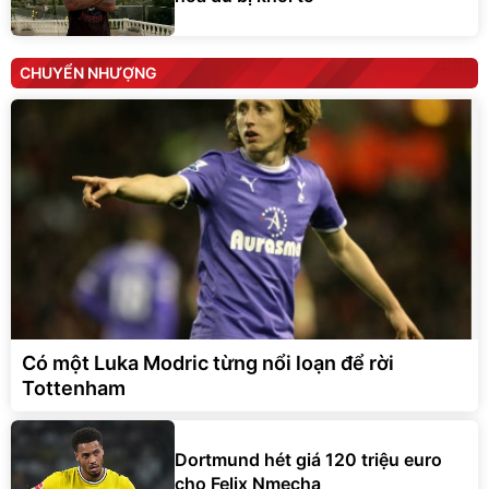
CHUYỂN NHƯỢNG
Có một Luka Modric từng nổi loạn để rời
Tottenham
Dortmund hét giá 120 triệu euro
cho Felix Nmecha