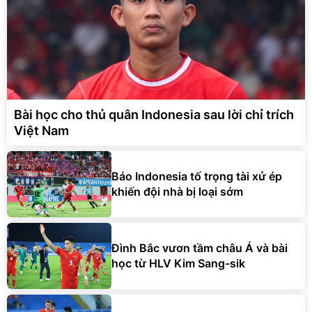
Bài học cho thủ quân Indonesia sau lời chỉ trích
Việt Nam
Báo Indonesia tố trọng tài xử ép
khiến đội nhà bị loại sớm
Đình Bắc vươn tầm châu Á và bài
học từ HLV Kim Sang-sik