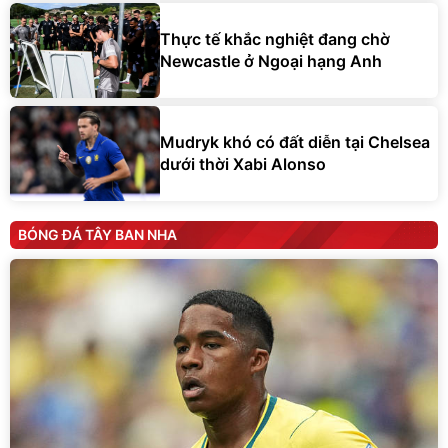
Thực tế khắc nghiệt đang chờ
Newcastle ở Ngoại hạng Anh
Mudryk khó có đất diễn tại Chelsea
dưới thời Xabi Alonso
BÓNG ĐÁ TÂY BAN NHA