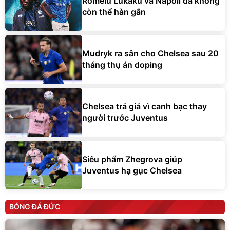
Romelu Lukaku và Napoli đã không
còn thể hàn gắn
Mudryk ra sân cho Chelsea sau 20
tháng thụ án doping
Chelsea trả giá vì canh bạc thay
người trước Juventus
Siêu phẩm Zhegrova giúp
Juventus hạ gục Chelsea
BÓNG ĐÁ ĐỨC