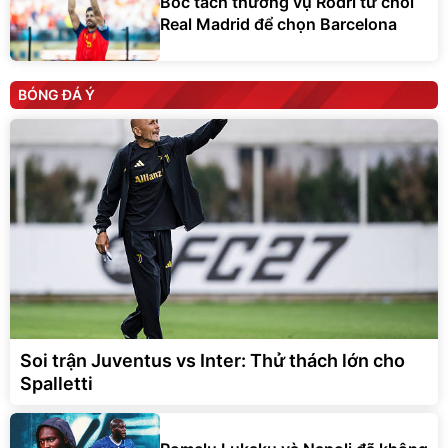
Bóc tách thương vụ Rodri từ chối
Real Madrid để chọn Barcelona
BÓNG ĐÁ Ý
Soi trận Juventus vs Inter: Thử thách lớn cho
Spalletti