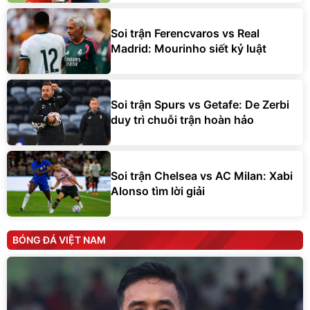
Soi trận Ferencvaros vs Real
Madrid: Mourinho siết kỷ luật
Soi trận Spurs vs Getafe: De Zerbi
duy trì chuỗi trận hoàn hảo
Soi trận Chelsea vs AC Milan: Xabi
Alonso tìm lời giải
BÓNG ĐÁ VIỆT NAM