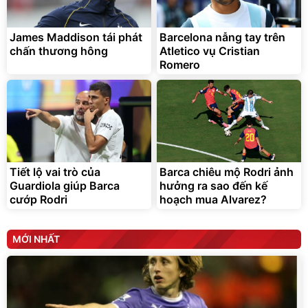
tráng nhôm 03 lớp
Force C14 gấp gọn bỏ cốp
tiện lợi
392.000
9.900.000
đ
đ
325.000
7.092.000
James Maddison tái phát
đ
Barcelona nẫng tay trên
đ
chấn thương hông
Atletico vụ Cristian
Đã bán nhiều
Đang xem nhiều
Romero
G-FORCE VIETNA
Tiết lộ vai trò của
Barca chiêu mộ Rodri ảnh
Guardiola giúp Barca
hưởng ra sao đến kế
cướp Rodri
hoạch mua Alvarez?
MỚI NHẤT