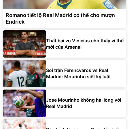
Romano tiết lộ Real Madrid có thể cho mượn
Endrick
Thất bại vụ Vinicius cho thấy vị thế
mới của Arsenal
Soi trận Ferencvaros vs Real
Madrid: Mourinho siết kỷ luật
Jose Mourinho không hài lòng với
Real Madrid