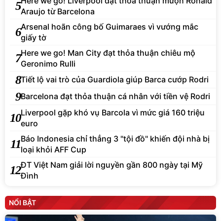
Here we go! Liverpool đạt thỏa thuận mượn Ronald
5
Araujo từ Barcelona
Arsenal hoãn công bố Guimaraes vì vướng mắc
6
giấy tờ
Here we go! Man City đạt thỏa thuận chiêu mộ
7
Geronimo Rulli
8
Tiết lộ vai trò của Guardiola giúp Barca cướp Rodri
9
Barcelona đạt thỏa thuận cá nhân với tiền vệ Rodri
Liverpool gặp khó vụ Barcola vì mức giá 160 triệu
10
euro
Báo Indonesia chỉ thẳng 3 "tội đồ" khiến đội nhà bị
11
loại khỏi AFF Cup
ĐT Việt Nam giải lời nguyền gần 800 ngày tại Mỹ
12
Đình
NỔI BẬT