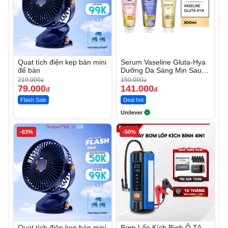
Quạt tích điện kẹp bàn mini
Serum Vaseline Gluta-Hya
để bàn
Dưỡng Da Sáng Mịn Sau 7
Ngày
219.000
150.000
đ
đ
79.000
141.000
đ
đ
Flash Sale
Deal hot
Unilever
-63%
-50%
Quạt tích điện kẹp bàn mini
Bơm Lốp Kích Bình Ô Tô