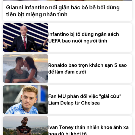
Gianni Infantino nổi giận bác bỏ bê bối dùng
tiền bịt miệng nhân tình
Infantino bị tố dùng ngân sách
UEFA bao nuôi người tình
Ronaldo bao trọn khách sạn 5 sao
để làm đám cưới
Fan MU phản đối việc "giải cứu"
Liam Delap từ Chelsea
Ivan Toney thản nhiên khoe ảnh xa
hoa dù bị khởi tố