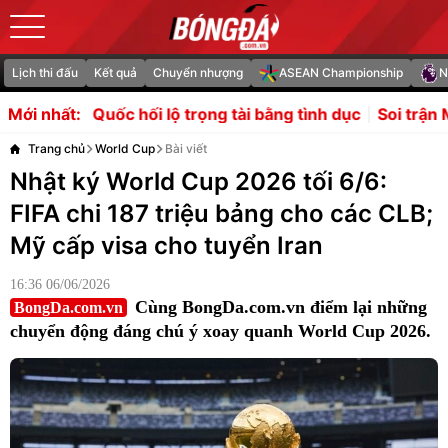
Lịch thi đấu
Kết quả
Chuyển nhượng
ASEAN Championship
N
hối lộ trọng tài bằng tình dục
Soi trận Malaysia vs Phil
Mới nhất:
Trang chủ
World Cup
Bài viết
Nhật ký World Cup 2026 tối 6/6:
FIFA chi 187 triệu bảng cho các CLB;
Mỹ cấp visa cho tuyển Iran
16:36 06/06/2026
Cùng BongDa.com.vn điểm lại những
BongDa.com.vn
chuyển động đáng chú ý xoay quanh World Cup 2026.