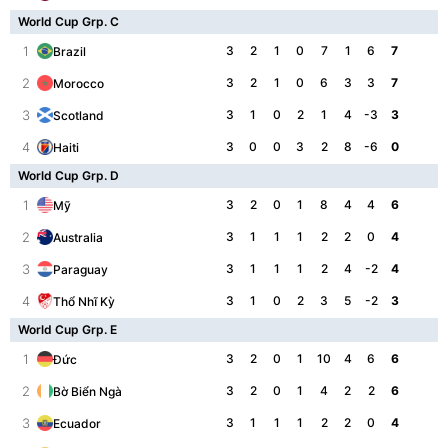
Đã bán nhiều
World Cup Grp. C
1
3
2
1
0
7
1
6
7
Brazil
2
3
2
1
0
6
3
3
7
Morocco
3
3
1
0
2
1
4
-3
3
Scotland
4
3
0
0
3
2
8
-6
0
Haiti
World Cup Grp. D
1
3
2
0
1
8
4
4
6
Mỹ
2
3
1
1
1
2
2
0
4
Australia
3
3
1
1
1
2
4
-2
4
Paraguay
4
3
1
0
2
3
5
-2
3
Thổ Nhĩ Kỳ
World Cup Grp. E
1
3
2
0
1
10
4
6
6
Đức
2
3
2
0
1
4
2
2
6
Bờ Biển Ngà
3
3
1
1
1
2
2
0
4
Ecuador