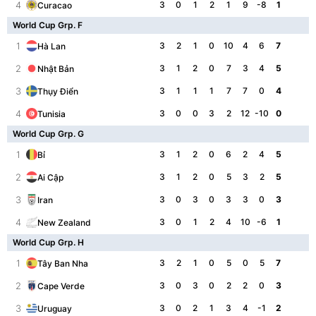
4
3
0
1
2
1
9
-8
1
Curacao
World Cup Grp. F
1
3
2
1
0
10
4
6
7
Hà Lan
2
3
1
2
0
7
3
4
5
Nhật Bản
3
3
1
1
1
7
7
0
4
Thụy Điển
4
3
0
0
3
2
12
-10
0
Tunisia
World Cup Grp. G
1
3
1
2
0
6
2
4
5
Bỉ
2
3
1
2
0
5
3
2
5
Ai Cập
3
3
0
3
0
3
3
0
3
Iran
4
3
0
1
2
4
10
-6
1
New Zealand
World Cup Grp. H
1
3
2
1
0
5
0
5
7
Tây Ban Nha
2
3
0
3
0
2
2
0
3
Cape Verde
3
3
0
2
1
3
4
-1
2
Uruguay