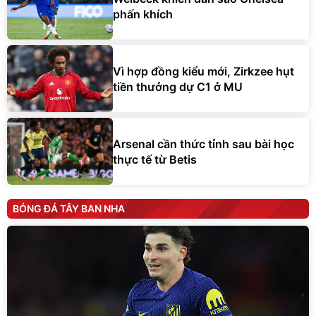
phấn khích
Vì hợp đồng kiểu mới, Zirkzee hụt
tiền thưởng dự C1 ở MU
Arsenal cần thức tỉnh sau bài học
thực tế từ Betis
BÓNG ĐÁ TÂY BAN NHA