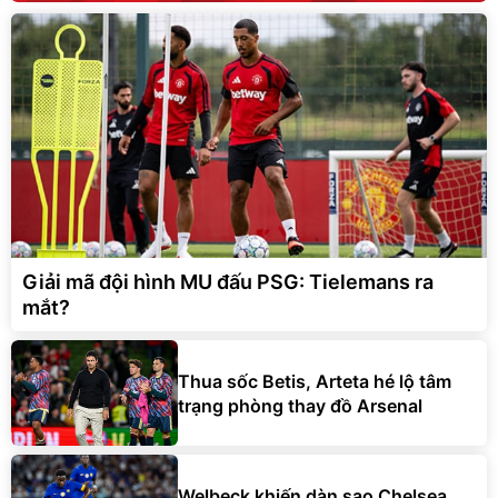
Giải mã đội hình MU đấu PSG: Tielemans ra
mắt?
Thua sốc Betis, Arteta hé lộ tâm
trạng phòng thay đồ Arsenal
Welbeck khiến dàn sao Chelsea