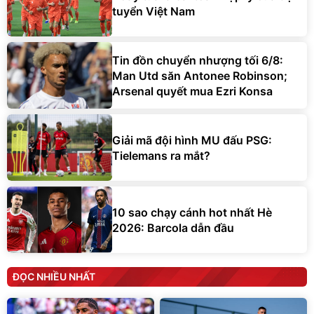
tuyển Việt Nam
Tin đồn chuyển nhượng tối 6/8:
Man Utd săn Antonee Robinson;
Arsenal quyết mua Ezri Konsa
Giải mã đội hình MU đấu PSG:
Tielemans ra mắt?
10 sao chạy cánh hot nhất Hè
2026: Barcola dẫn đầu
ĐỌC NHIỀU NHẤT