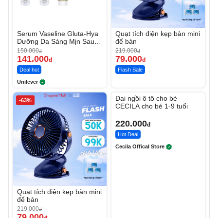
Serum Vaseline Gluta-Hya
Quạt tích điện kẹp bàn mini
Dưỡng Da Sáng Mịn Sau 7
để bàn
Ngày
150.000
219.000
đ
đ
141.000
79.000
đ
đ
Deal hot
Flash Sale
Unilever
Unmute
Đai ngồi ô tô cho bé
-63%
CECILA cho bé 1-9 tuổi
220.000
đ
Hot Deal
Cecila Offical Store
Quạt tích điện kẹp bàn mini
để bàn
219.000
đ
79.000