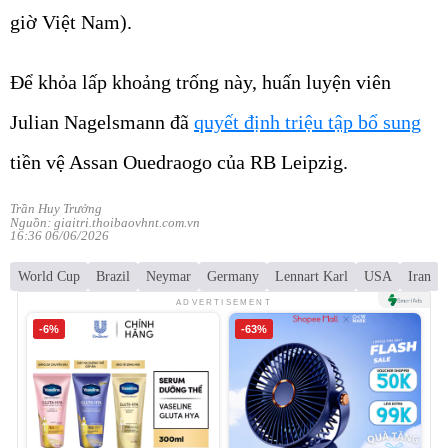
giờ Việt Nam).
Để khỏa lấp khoảng trống này, huấn luyện viên
Julian Nagelsmann đã
quyết định triệu tập bổ sung
tiền vệ Assan Ouedraogo của RB Leipzig.
Trần Huy Trưởng
Nguồn: giaitri.thoibaovhnt.com.vn
16:36 06/06/2026
World Cup
Brazil
Neymar
Germany
Lennart Karl
USA
Iran
ADVERTISEMENT
-6%
-63%