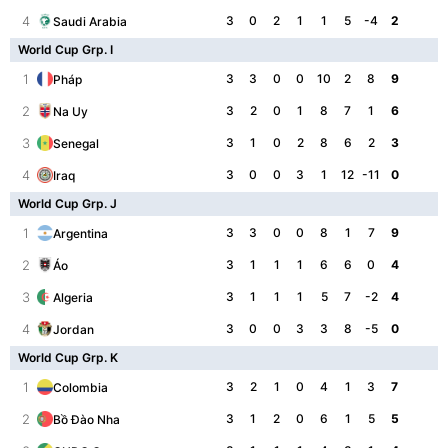
4
3
0
2
1
1
5
-4
2
Saudi Arabia
World Cup Grp. I
1
3
3
0
0
10
2
8
9
Pháp
2
3
2
0
1
8
7
1
6
Na Uy
3
3
1
0
2
8
6
2
3
Senegal
4
3
0
0
3
1
12
-11
0
Iraq
World Cup Grp. J
1
3
3
0
0
8
1
7
9
Argentina
2
3
1
1
1
6
6
0
4
Áo
3
3
1
1
1
5
7
-2
4
Algeria
4
3
0
0
3
3
8
-5
0
Jordan
World Cup Grp. K
1
3
2
1
0
4
1
3
7
Colombia
2
3
1
2
0
6
1
5
5
Bồ Đào Nha