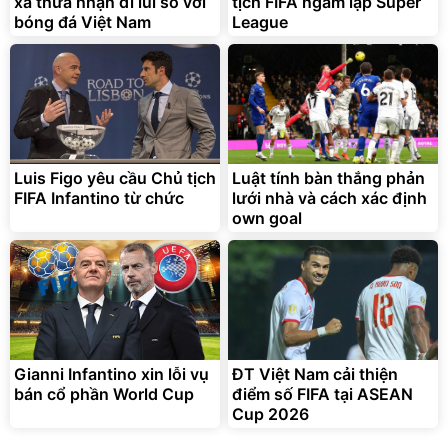
xa thừa nhận đi lùi so với
tịch FIFA ngầm lập Super
bóng đá Việt Nam
League
Luis Figo yêu cầu Chủ tịch
Luật tính bàn thắng phản
FIFA Infantino từ chức
lưới nhà và cách xác định
own goal
Gianni Infantino xin lỗi vụ
ĐT Việt Nam cải thiện
bán cổ phần World Cup
điểm số FIFA tại ASEAN
Cup 2026