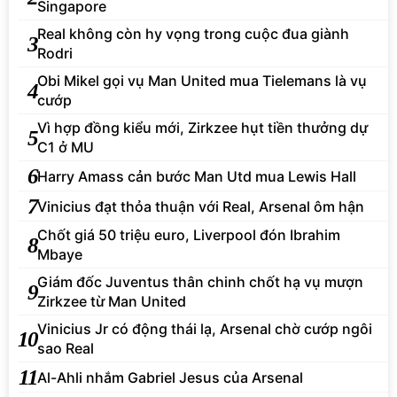
Singapore
Real không còn hy vọng trong cuộc đua giành
3
Rodri
Obi Mikel gọi vụ Man United mua Tielemans là vụ
4
cướp
Vì hợp đồng kiểu mới, Zirkzee hụt tiền thưởng dự
5
C1 ở MU
6
Harry Amass cản bước Man Utd mua Lewis Hall
7
Vinicius đạt thỏa thuận với Real, Arsenal ôm hận
Chốt giá 50 triệu euro, Liverpool đón Ibrahim
8
Mbaye
Giám đốc Juventus thân chinh chốt hạ vụ mượn
9
Zirkzee từ Man United
Vinicius Jr có động thái lạ, Arsenal chờ cướp ngôi
10
sao Real
11
Al-Ahli nhắm Gabriel Jesus của Arsenal