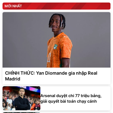
MỚI NHẤT
CHÍNH THỨC: Yan Diomande gia nhập Real
Madrid
Arsenal duyệt chi 77 triệu bảng,
giải quyết bài toán chạy cánh