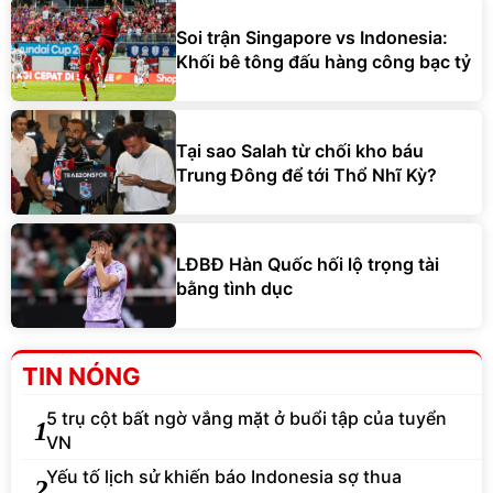
Soi trận Singapore vs Indonesia:
Khối bê tông đấu hàng công bạc tỷ
Tại sao Salah từ chối kho báu
Trung Đông để tới Thổ Nhĩ Kỳ?
LĐBĐ Hàn Quốc hối lộ trọng tài
bằng tình dục
TIN NÓNG
5 trụ cột bất ngờ vắng mặt ở buổi tập của tuyển
1
VN
Yếu tố lịch sử khiến báo Indonesia sợ thua
2