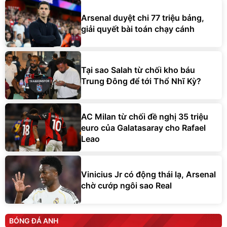
Arsenal duyệt chi 77 triệu bảng,
giải quyết bài toán chạy cánh
Tại sao Salah từ chối kho báu
Trung Đông để tới Thổ Nhĩ Kỳ?
AC Milan từ chối đề nghị 35 triệu
euro của Galatasaray cho Rafael
Leao
Vinicius Jr có động thái lạ, Arsenal
chờ cướp ngôi sao Real
BÓNG ĐÁ ANH