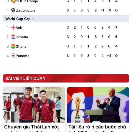
3
3
1
1
1
4
3
1
4
CHDC Congo
4
3
0
0
3
2
11
-9
0
Uzbekistan
World Cup Grp. L
1
3
2
1
0
6
2
4
7
Anh
2
3
2
0
1
5
5
0
6
Croatia
3
3
1
1
1
2
2
0
4
Ghana
4
3
0
0
3
0
4
-4
0
Panama
BÀI VIẾT LIÊN QUAN
Chuyên gia Thái Lan xót
Tài liệu rò rỉ cáo buộc chủ