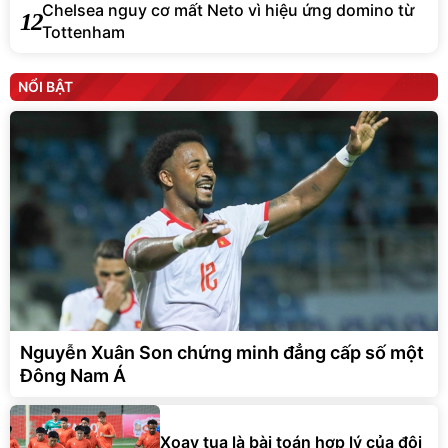
Chelsea nguy cơ mất Neto vì hiệu ứng domino từ
12
Tottenham
NỔI BẬT
Nguyễn Xuân Son chứng minh đẳng cấp số một
Đông Nam Á
Xoay tua là bài toán hợp lý của đội