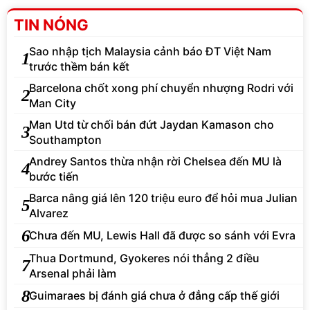
TIN NÓNG
Sao nhập tịch Malaysia cảnh báo ĐT Việt Nam
1
trước thềm bán kết
Barcelona chốt xong phí chuyển nhượng Rodri với
2
Man City
Man Utd từ chối bán đứt Jaydan Kamason cho
3
Southampton
Andrey Santos thừa nhận rời Chelsea đến MU là
4
bước tiến
Barca nâng giá lên 120 triệu euro để hỏi mua Julian
5
Alvarez
6
Chưa đến MU, Lewis Hall đã được so sánh với Evra
Thua Dortmund, Gyokeres nói thẳng 2 điều
7
Arsenal phải làm
8
Guimaraes bị đánh giá chưa ở đẳng cấp thế giới