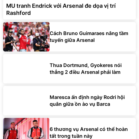
MU tranh Endrick với Arsenal đe dọa vị trí
Rashford
Cách Bruno Guimaraes nâng tầm
tuyến giữa Arsenal
Thua Dortmund, Gyokeres nói
thẳng 2 điều Arsenal phải làm
Maresca ấn định ngày Rodri hội
quân giữa ồn ào vụ Barca
6 thương vụ Arsenal có thể hoàn
tất trong tuần này