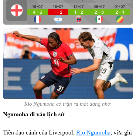
19-07
16-07
12-07
06-07
01-07
4 - 6
1 - 2
1 - 2
2 - 3
2 - 1
Rio Ngumoha có trận ra mắt đáng nhớ.
Ngumoha đi vào lịch sử
Tiền đạo cánh của Liverpool,
Rio Ngumoha
, vừa ghi