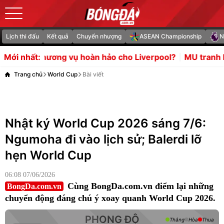
Lịch thi đấu
Kết quả
Chuyển nhượng
ASEAN Championship
N
thương vụ hoàn hảo cho Liverpool?
MU tranh Endrick với 
Mới nhất:
Trang chủ
World Cup
Bài viết
Nhật ký World Cup 2026 sáng 7/6:
Ngumoha đi vào lịch sử; Balerdi lỡ
hẹn World Cup
06:08 07/06/2026
Cùng BongDa.com.vn điểm lại những
BongDa.com.vn
chuyển động đáng chú ý xoay quanh World Cup 2026.
PHONG ĐỘ
Thắng
Hòa
Thua