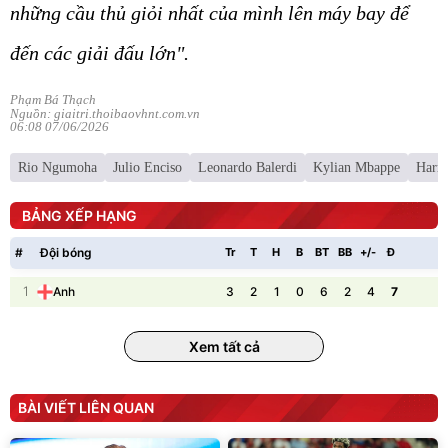
những cầu thủ giỏi nhất của mình lên máy bay để
đến các giải đấu lớn".
Phạm Bá Thạch
Nguồn: giaitri.thoibaovhnt.com.vn
06:08 07/06/2026
Rio Ngumoha
Julio Enciso
Leonardo Balerdi
Kylian Mbappe
Harr
BẢNG XẾP HẠNG
#
Đội bóng
Tr
T
H
B
BT
BB
+/-
Đ
P
1
3
2
1
0
6
2
4
7
Anh
Xem tất cả
BÀI VIẾT LIÊN QUAN